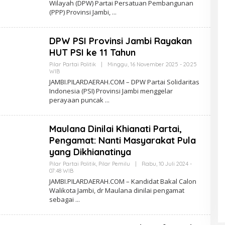
O
Wilayah (DPW) Partai Persatuan Pembangunan
H
M
(PPP) Provinsi Jambi,
P
I
L
A
DPW PSI Provinsi Jambi Rayakan
R
D
HUT PSI ke 11 Tahun
A
E
Pilar Partai Politik
|
Minggu, 16 November 2025 - 20:25
R
WIB
O
A
L
JAMBI.PILARDAERAH.COM – DPW Partai Solidaritas
H
E
.
Indonesia (PSI) Provinsi Jambi menggelar
H
C
perayaan puncak
P
O
I
M
L
A
Maulana Dinilai Khianati Partai,
R
D
Pengamat: Nanti Masyarakat Pula
A
E
yang Dikhianatinya
R
A
Pilar Partai Politik
,
Pilar Pemilu
|
Rabu, 10 Juli 2024 -
H
07:48 WIB
O
.
L
JAMBI.PILARDAERAH.COM – Kandidat Bakal Calon
C
E
Walikota Jambi, dr Maulana dinilai pengamat
O
H
M
sebagai
P
I
L
A