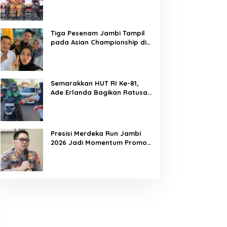
Jambi Dorong Lahirnya Atlet
Berprestasi dan Generasi
Muda Berkarakter
Tiga Pesenam Jambi Tampil
pada Asian Championship di
Filipina
Semarakkan HUT RI Ke-81,
Ade Erlanda Bagikan Ratusan
Bendera Merah Putih ke
Warga
Presisi Merdeka Run Jambi
2026 Jadi Momentum Promosi
Pariwisata Kota Jambi