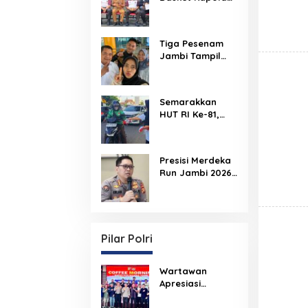
Erat
Cup 2026 Resmi
Dibuka, Polda
Jambi Dorong
Tiga Pesenam
Lahirnya Atlet
Jambi Tampil
Berprestasi dan
pada Asian
Generasi Muda
Championship di
Berkarakter
Filipina
Semarakkan
HUT RI Ke-81,
Ade Erlanda
Bagikan
Ratusan
Presisi Merdeka
Bendera Merah
Run Jambi 2026
Putih ke Warga
Jadi Momentum
Promosi
Pariwisata Kota
Jambi
Pilar Polri
Wartawan
Apresiasi
Silaturahmi