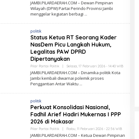
L
JAMBI.PILARDAERAH.COM – Dewan Pimpinan
E
Wilayah (DPW) Partai Perindo Provinsi Jambi
H
menggelar kegiatan berbagi
P
I
L
A
politik
R
D
Status Ketua RT Seorang Kader
A
NasDem Picu Langkah Hukum,
E
R
Legalitas PAW DPRD
A
H
Dipertanyakan
.
C
Pilar Partai Politik
|
Selasa, 17 Februari 2026 - 14:40 WIB
O
O
L
JAMBI.PILARDAERAH.COM – Dinamika politik Kota
M
E
Jambi kembali diwarnai polemik proses
H
Penggantian Antar Waktu
P
I
L
A
politik
R
D
Perkuat Konsolidasi Nasional,
A
Fadhil Arief Hadiri Mukernas I PPP
E
R
2026 di Makasar
A
H
Pilar Partai Politik
|
Rabu, 11 Februari 2026 - 22:56 WIB
O
.
L
JAMBI.PILARDAERAH.COM – Ketua Dewan Pimpinan
C
E