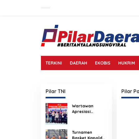
L
e
w
a
t
i
k
e
k
o
n
TERKINI
DAERAH
EKOBIS
HUKRIM
t
e
n
Pilar TNI
Pilar Pa
Wartawan
Apresiasi
Silaturahmi
Kapolres Muaro
Jambi, Sinergi
Turnamen
Polri-Media Kian
Basket Kapolda