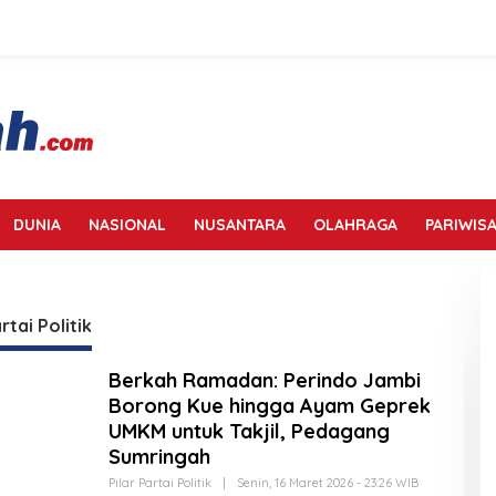
DUNIA
NASIONAL
NUSANTARA
OLAHRAGA
PARIWISA
rtai Politik
Berkah Ramadan: Perindo Jambi
Borong Kue hingga Ayam Geprek
UMKM untuk Takjil, Pedagang
Sumringah
Pilar Partai Politik
|
Senin, 16 Maret 2026 - 23:26 WIB
O