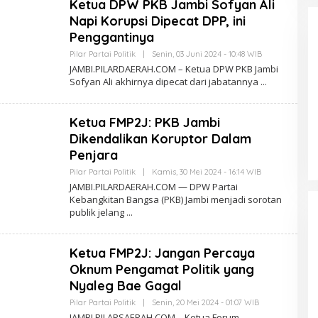
Ketua DPW PKB Jambi Sofyan Ali
R
D
Napi Korupsi Dipecat DPP, ini
A
E
Penggantinya
R
A
Pilar Partai Politik
|
Senin, 03 Juni 2024 - 10:48 WIB
O
H
L
JAMBI.PILARDAERAH.COM – Ketua DPW PKB Jambi
.
E
Sofyan Ali akhirnya dipecat dari jabatannya
C
H
O
P
M
I
L
Ketua FMP2J: PKB Jambi
A
R
Dikendalikan Koruptor Dalam
D
Penjara
A
E
Pilar Partai Politik
|
Kamis, 30 Mei 2024 - 16:14 WIB
O
R
L
A
JAMBI.PILARDAERAH.COM — DPW Partai
E
H
Kebangkitan Bangsa (PKB) Jambi menjadi sorotan
H
.
publik jelang
P
C
I
O
L
M
A
Ketua FMP2J: Jangan Percaya
R
D
Oknum Pengamat Politik yang
A
E
Nyaleg Bae Gagal
R
A
Pilar Partai Politik
|
Senin, 20 Mei 2024 - 01:07 WIB
O
H
L
JAMBI.PILARSAERAH.COM – Ketua Forum