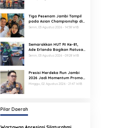
Berprestasi dan Generasi
Muda Berkarakter
Tiga Pesenam Jambi Tampil
pada Asian Championship di
Filipina
Senin, 03 Agustus 2026 - 14:58 WIB
Semarakkan HUT RI Ke-81,
Ade Erlanda Bagikan Ratusan
Bendera Merah Putih ke
Senin, 03 Agustus 2026 - 09:28 WIB
Warga
Presisi Merdeka Run Jambi
2026 Jadi Momentum Promosi
Pariwisata Kota Jambi
Minggu, 02 Agustus 2026 - 21:47 WIB
Pilar Daerah
Wartawan Apresiasi Silaturahmi