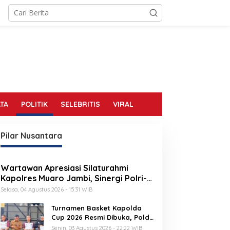
TA
POLITIK
SELEBRITIS
VIRAL
Pilar Nusantara
Wartawan Apresiasi Silaturahmi
Kapolres Muaro Jambi, Sinergi Polri-
Media Kian Erat
Selasa, 04 Agustus 2026 - 15:31 WIB
Turnamen Basket Kapolda
Cup 2026 Resmi Dibuka, Polda
Jambi Dorong Lahirnya Atlet
Senin, 03 Agustus 2026 - 22:22 WIB