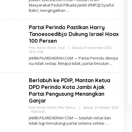
.
E
Masyarakat Peduli Pilkada Jambi (FMP2J) Syaiful
C
H
O
Bakri, mengingatkan
P
M
I
L
A
Partai Perindo Pastikan Harry
R
D
Tanoesoedibjo Dukung Israel Hoax
A
E
100 Persen
R
A
Pilar Partai Politik
,
Viral
|
Selasa, 07 November 2023 -
H
23:15 WIB
O
.
L
JAMBI.PILARDAERAH.COM — Partai Perindo diterpa
C
E
isu tidak sedap. Betapa tidak, partai besutan
O
H
M
P
I
L
Berlabuh ke PDIP, Mantan Ketua
A
R
DPD Perindo Kota Jambi Ajak
D
Partai Pengusung Menangkan
A
E
Ganjar
R
A
Pilar Partai Politik
,
Pilar Pemilu
|
Selasa, 10 Oktober 2023
H
- 13:03 WIB
O
.
L
JAMBI.PILARDAERAH COM — Setelah rehat dan
C
E
O
tidak lagi menukangi partai selama sekitar
H
M
P