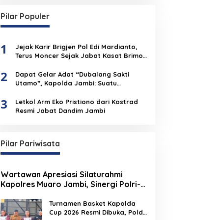
Pilar Populer
1
Jejak Karir Brigjen Pol Edi Mardianto,
Terus Moncer Sejak Jabat Kasat Brimob
Polda Jambi
2
Dapat Gelar Adat “Dubalang Sakti
Utamo”, Kapolda Jambi: Suatu
Penghormatan Dari Anak Negeri Untuk
3
Institusi Polri
Letkol Arm Eko Pristiono dari Kostrad
Resmi Jabat Dandim Jambi
Pilar Pariwisata
Wartawan Apresiasi Silaturahmi
Kapolres Muaro Jambi, Sinergi Polri-
Media Kian Erat
Turnamen Basket Kapolda
Cup 2026 Resmi Dibuka, Polda