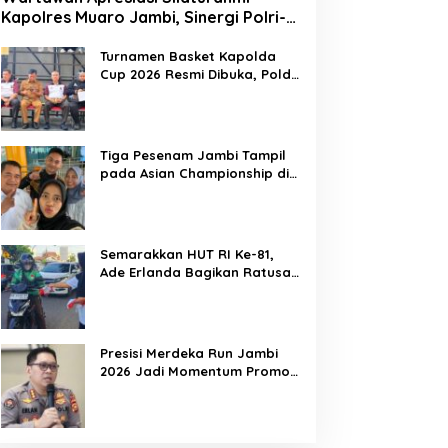
Kapolres Muaro Jambi, Sinergi Polri-
Media Kian Erat
Turnamen Basket Kapolda
Cup 2026 Resmi Dibuka, Polda
Jambi Dorong Lahirnya Atlet
Berprestasi dan Generasi
Muda Berkarakter
Tiga Pesenam Jambi Tampil
pada Asian Championship di
Filipina
Semarakkan HUT RI Ke-81,
Ade Erlanda Bagikan Ratusan
Bendera Merah Putih ke
Warga
Presisi Merdeka Run Jambi
2026 Jadi Momentum Promosi
Pariwisata Kota Jambi