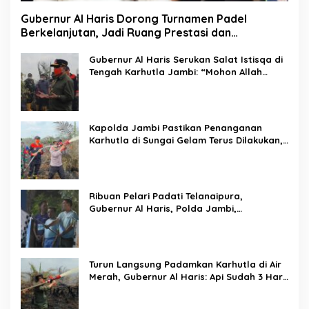
Gubernur Al Haris Dorong Turnamen Padel
Berkelanjutan, Jadi Ruang Prestasi dan
Kebersamaan Masyarakat
Gubernur Al Haris Serukan Salat Istisqa di
Tengah Karhutla Jambi: “Mohon Allah
Turunkan Hujan di Bumi Jambi”
Kapolda Jambi Pastikan Penanganan
Karhutla di Sungai Gelam Terus Dilakukan,
Sinergi TNI-Polri dan BPBD Diperkuat
Ribuan Pelari Padati Telanaipura,
Gubernur Al Haris, Polda Jambi,
Bupati/Wali Kota Lepas Flag Off PMR 2026
Turun Langsung Padamkan Karhutla di Air
Merah, Gubernur Al Haris: Api Sudah 3 Hari,
Gambut Sulit Dipadamkan