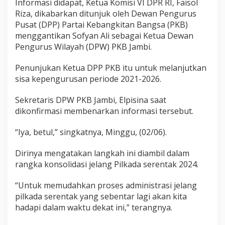
Informasi didapat, Ketua Komisi VI DPR RI, Faisol
o
f
Riza, dikabarkan ditunjuk oleh Dewan Pengurus
y
Pusat (DPP) Partai Kebangkitan Bangsa (PKB)
a
menggantikan Sofyan Ali sebagai Ketua Dewan
n
Pengurus Wilayah (DPW) PKB Jambi.
A
l
i
Penunjukan Ketua DPP PKB itu untuk melanjutkan
N
sisa kepengurusan periode 2021-2026.
a
p
Sekretaris DPW PKB Jambi, Elpisina saat
i
dikonfirmasi membenarkan informasi tersebut.
K
o
r
“Iya, betul,” singkatnya, Minggu, (02/06).
u
p
Dirinya mengatakan langkah ini diambil dalam
s
rangka konsolidasi jelang Pilkada serentak 2024.
i
D
i
“Untuk memudahkan proses administrasi jelang
p
pilkada serentak yang sebentar lagi akan kita
e
hadapi dalam waktu dekat ini,” terangnya.
c
a