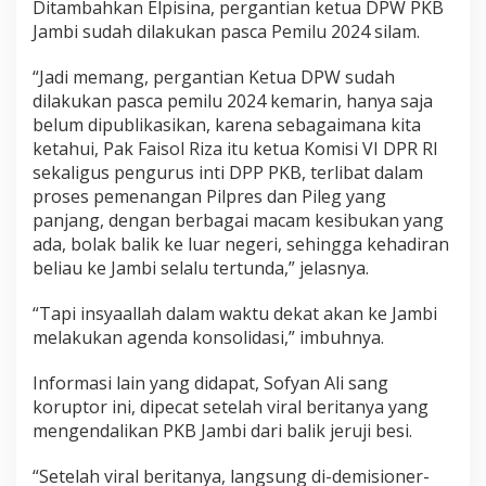
Ditambahkan Elpisina, pergantian ketua DPW PKB
t
D
Jambi sudah dilakukan pasca Pemilu 2024 silam.
P
P
“Jadi memang, pergantian Ketua DPW sudah
,
dilakukan pasca pemilu 2024 kemarin, hanya saja
i
belum dipublikasikan, karena sebagaimana kita
n
i
ketahui, Pak Faisol Riza itu ketua Komisi VI DPR RI
P
sekaligus pengurus inti DPP PKB, terlibat dalam
e
proses pemenangan Pilpres dan Pileg yang
n
panjang, dengan berbagai macam kesibukan yang
g
ada, bolak balik ke luar negeri, sehingga kehadiran
g
a
beliau ke Jambi selalu tertunda,” jelasnya.
n
t
“Tapi insyaallah dalam waktu dekat akan ke Jambi
i
melakukan agenda konsolidasi,” imbuhnya.
n
y
a
Informasi lain yang didapat, Sofyan Ali sang
koruptor ini, dipecat setelah viral beritanya yang
mengendalikan PKB Jambi dari balik jeruji besi.
“Setelah viral beritanya, langsung di-demisioner-