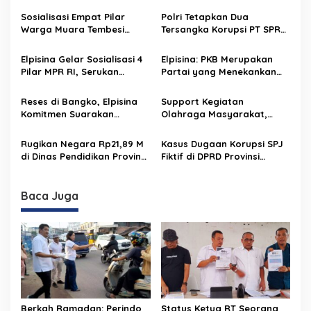
a
s
Sosialisasi Empat Pilar
Polri Tetapkan Dua
Warga Muara Tembesi
Tersangka Korupsi PT SPR
i
Elpisina Dorong Partisipasi
BUMD Riau, Kerugian Capai
p
Aktif Warga Untuk
Rp33 M
Elpisina Gelar Sosialisasi 4
Elpisina: PKB Merupakan
Kemandirian Desa
Pilar MPR RI, Serukan
Partai yang Menekankan
o
Warga Jaga Persatuan
Politik Nilai, Bukan Politik
s
dan Keberagaman
Identitas
Reses di Bangko, Elpisina
Support Kegiatan
Komitmen Suarakan
Olahraga Masyarakat,
Aspirasi Masyarakat ke
Elpisina Harap Dapat
Pemerintah Pusat dan
Mencegah Generasi Muda
Rugikan Negara Rp21,89 M
Kasus Dugaan Korupsi SPJ
Daerah
Dari Pengaruh Buruk
di Dinas Pendidikan Provinsi
Fiktif di DPRD Provinsi
Jambi, Polisi Amankan
Jambi Masuk Tahap
Kepala PPK
Penyidikan
Baca Juga
Berkah Ramadan: Perindo
Status Ketua RT Seorang