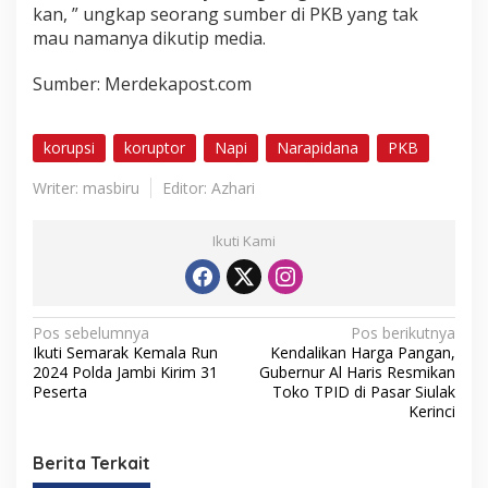
kan, ” ungkap seorang sumber di PKB yang tak
mau namanya dikutip media.
Sumber: Merdekapost.com
korupsi
koruptor
Napi
Narapidana
PKB
Writer: masbiru
Editor: Azhari
Ikuti Kami
N
Pos sebelumnya
Pos berikutnya
Ikuti Semarak Kemala Run
Kendalikan Harga Pangan,
a
2024 Polda Jambi Kirim 31
Gubernur Al Haris Resmikan
v
Peserta
Toko TPID di Pasar Siulak
Kerinci
i
g
Berita Terkait