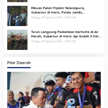
Ribuan Pelari Padati Telanaipura,
Gubernur Al Haris, Polda Jambi,
Bupati/Wali Kota Lepas Flag Off PMR 2026
Minggu, 09 Agustus 2026 - 21:39 WIB
Turun Langsung Padamkan Karhutla di Air
Merah, Gubernur Al Haris: Api Sudah 3 Hari,
Gambut Sulit Dipadamkan
Minggu, 09 Agustus 2026 - 21:33 WIB
Pilar Daerah