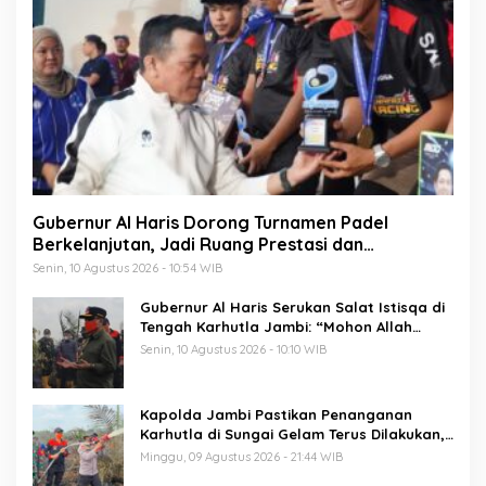
Gubernur Al Haris Dorong Turnamen Padel
Berkelanjutan, Jadi Ruang Prestasi dan
Kebersamaan Masyarakat
Senin, 10 Agustus 2026 - 10:54 WIB
Gubernur Al Haris Serukan Salat Istisqa di
Tengah Karhutla Jambi: “Mohon Allah
Turunkan Hujan di Bumi Jambi”
Senin, 10 Agustus 2026 - 10:10 WIB
Kapolda Jambi Pastikan Penanganan
Karhutla di Sungai Gelam Terus Dilakukan,
Sinergi TNI-Polri dan BPBD Diperkuat
Minggu, 09 Agustus 2026 - 21:44 WIB