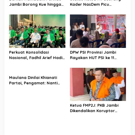
Jambi Borong Kue hingga
Kader NasDem Picu
Ayam Geprek UMKM untuk
Langkah Hukum, Legalitas
Takjil, Pedagang Sumringah
PAW DPRD Dipertanyakan
Perkuat Konsolidasi
DPW PSI Provinsi Jambi
Nasional, Fadhil Arief Hadiri
Rayakan HUT PSI ke 11
Mukernas I PPP 2026 di
Tahun
Makasar
Maulana Dinilai Khianati
Partai, Pengamat: Nanti
Masyarakat Pula yang
Dikhianatinya
Ketua FMP2J: PKB Jambi
Dikendalikan Koruptor
Dalam Penjara