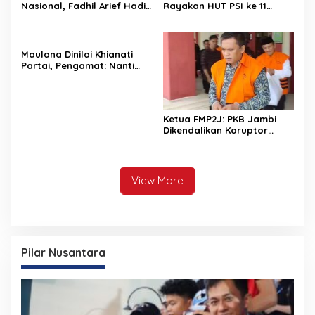
Nasional, Fadhil Arief Hadiri
Rayakan HUT PSI ke 11
Mukernas I PPP 2026 di
Tahun
Makasar
Maulana Dinilai Khianati
Partai, Pengamat: Nanti
Masyarakat Pula yang
Dikhianatinya
Ketua FMP2J: PKB Jambi
Dikendalikan Koruptor
Dalam Penjara
View More
Pilar Nusantara