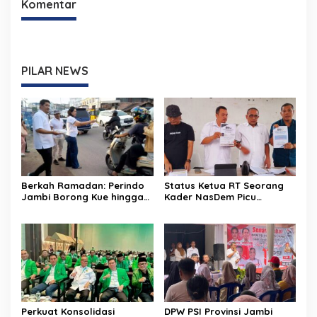
Komentar
PILAR NEWS
Berkah Ramadan: Perindo
Status Ketua RT Seorang
Jambi Borong Kue hingga
Kader NasDem Picu
Ayam Geprek UMKM untuk
Langkah Hukum, Legalitas
Takjil, Pedagang Sumringah
PAW DPRD Dipertanyakan
Perkuat Konsolidasi
DPW PSI Provinsi Jambi