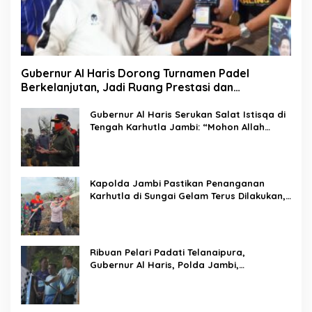
Gubernur Al Haris Dorong Turnamen Padel
Berkelanjutan, Jadi Ruang Prestasi dan
Kebersamaan Masyarakat
Gubernur Al Haris Serukan Salat Istisqa di
Tengah Karhutla Jambi: “Mohon Allah
Turunkan Hujan di Bumi Jambi”
Kapolda Jambi Pastikan Penanganan
Karhutla di Sungai Gelam Terus Dilakukan,
Sinergi TNI-Polri dan BPBD Diperkuat
Ribuan Pelari Padati Telanaipura,
Gubernur Al Haris, Polda Jambi,
Bupati/Wali Kota Lepas Flag Off PMR 2026