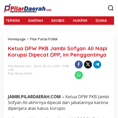
L
e
w
a
TERKINI
DAERAH
EKOBIS
HUKRIM
DUNIA
N
t
i
k
e
Homepage
/
Pilar Partai Politik
K
k
e
o
Ketua DPW PKB Jambi Sofyan Ali Napi
t
n
u
Korupsi Dipecat DPP, ini Penggantinya
t
a
e
D
n
Pilardaerah.com
Senin, 03 Juni 2024 - 10:48
P
WIB
W
Pilar Partai Politik
P
K
B
J
a
JAMBI.PILARDAERAH.COM –
Ketua DPW PKB Jambi
m
Sofyan Ali akhirnya dipecat dari jabatannya karena
b
dipenjara atas kasus korupsi.
i
S