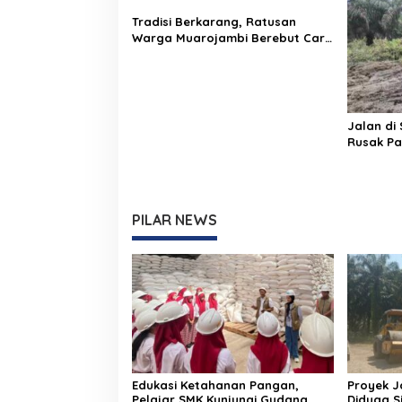
Tradisi Berkarang, Ratusan
Warga Muarojambi Berebut Cari
Ikan Saat Musim Kemarau
Jalan di
Rusak P
Kerbau
PILAR NEWS
Edukasi Ketahanan Pangan,
Proyek J
Pelajar SMK Kunjungi Gudang
Diduga S