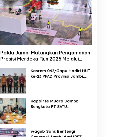
Polda Jambi Matangkan Pengamanan
Presisi Merdeka Run 2026 Melalui
Tactical Floor Game
Kasrem 042/Gapu Hadiri HUT
ke-23 PPAD Provinsi Jambi,
Perkuat Sinergi Dukung
Program Pemerintah
Kapolres Muaro Jambi:
Sengketa PT SATU
Diselesaikan Lewat Dialog,
Operasional PKS Tetap
Berjalan
Wagub Sani: Bentengi
Generasi Jambi dari IRET,