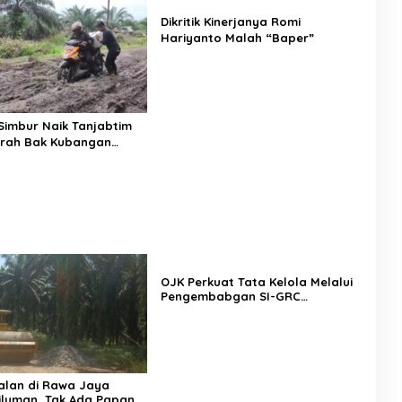
Dikritik Kinerjanya Romi
Hariyanto Malah “Baper”
 Simbur Naik Tanjabtim
arah Bak Kubangan
OJK Perkuat Tata Kelola Melalui
Pengembabgan SI-GRC
Terintegrasi
alan di Rawa Jaya
iluman, Tak Ada Papan