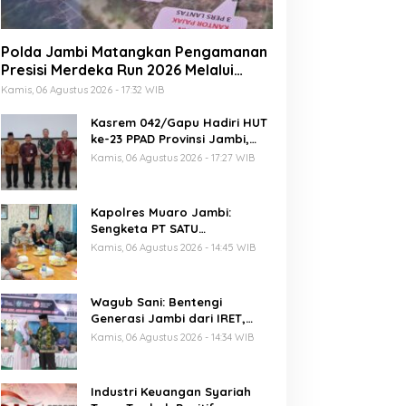
Polda Jambi Matangkan Pengamanan
Presisi Merdeka Run 2026 Melalui
Tactical Floor Game
Kamis, 06 Agustus 2026 - 17:32 WIB
Kasrem 042/Gapu Hadiri HUT
ke-23 PPAD Provinsi Jambi,
Perkuat Sinergi Dukung
Kamis, 06 Agustus 2026 - 17:27 WIB
Program Pemerintah
Kapolres Muaro Jambi:
Sengketa PT SATU
Diselesaikan Lewat Dialog,
Kamis, 06 Agustus 2026 - 14:45 WIB
Operasional PKS Tetap
Berjalan
Wagub Sani: Bentengi
Generasi Jambi dari IRET,
TCC, dan Perundungan
Kamis, 06 Agustus 2026 - 14:34 WIB
Dimulai dari Sekolah
Industri Keuangan Syariah