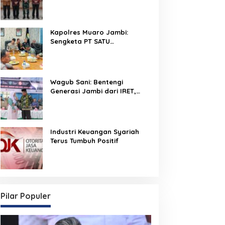
Perkuat Sinergi Dukung
Program Pemerintah
Kapolres Muaro Jambi:
Sengketa PT SATU
Diselesaikan Lewat Dialog,
Operasional PKS Tetap
Berjalan
Wagub Sani: Bentengi
Generasi Jambi dari IRET,
TCC, dan Perundungan
Dimulai dari Sekolah
Industri Keuangan Syariah
Terus Tumbuh Positif
Pilar Populer