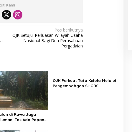
kuti Kami
Pos berikutnya
OJK Setujui Perluasan Wilayah Usaha
ra
Nasional Bagi Dua Perusahaan
Pergadaian
OJK Perkuat Tata Kelola Melalui
Pengembabgan SI-GRC
Terintegrasi
alan di Rawa Jaya
iluman, Tak Ada Papan
i Publik dan APD Pekerja