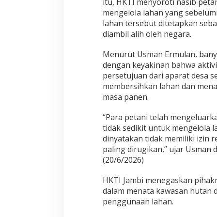
g
itu, HKTI menyoroti nasib pe
D
mengelola lahan yang sebelum
i
lahan tersebut ditetapkan seb
s
diambil alih oleh negara.
i
t
a
Menurut Usman Ermulan, bany
N
dengan keyakinan bahwa aktivi
e
persetujuan dari aparat desa 
g
membersihkan lahan dan mena
a
masa panen.
r
a
“Para petani telah mengeluark
tidak sedikit untuk mengelola 
dinyatakan tidak memiliki izin
paling dirugikan,” ujar Usman
(20/6/2026)
HKTI Jambi menegaskan pihak
dalam menata kawasan hutan d
penggunaan lahan.