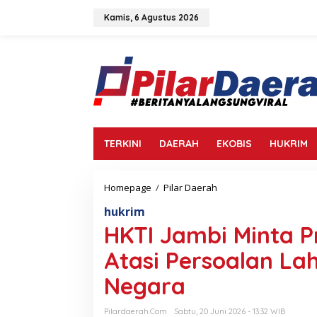
L
e
Kamis, 6 Agustus 2026
w
a
t
i
k
e
k
o
n
TERKINI
DAERAH
EKOBIS
HUKRIM
t
e
n
Homepage
/
Pilar Daerah
H
K
hukrim
T
I
HKTI Jambi Minta P
J
a
Atasi Persoalan La
m
b
Negara
i
M
Pilardaerah.com
Sabtu, 20 Juni 2026 - 13:32 WIB
i