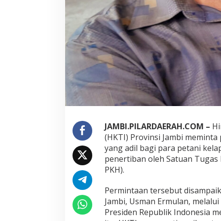
s
i
P
e
r
s
o
a
l
a
n
L
a
h
JAMBI.PILARDAERAH.COM –
Hi
a
(HKTI) Provinsi Jambi meminta
n
yang adil bagi para petani kel
S
penertiban oleh Satuan Tugas
a
w
PKH).
i
t
Permintaan tersebut disampai
y
Jambi, Usman Ermulan, melalui
a
Presiden Republik Indonesia me
n