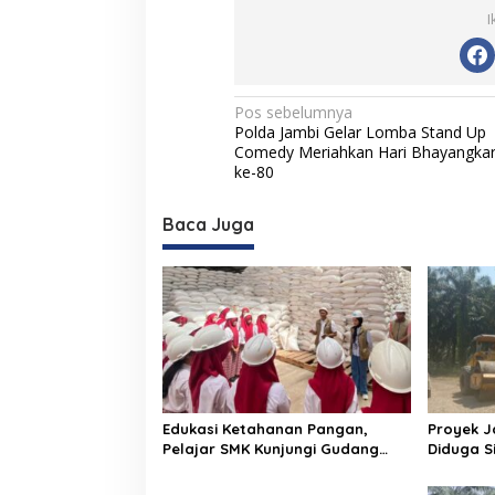
I
N
Pos sebelumnya
Polda Jambi Gelar Lomba Stand Up
a
Comedy Meriahkan Hari Bhayangka
v
ke-80
i
Baca Juga
g
a
s
i
p
o
s
Edukasi Ketahanan Pangan,
Proyek J
Pelajar SMK Kunjungi Gudang
Diduga S
BULOG
Informas