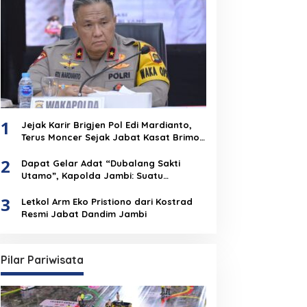
1
Jejak Karir Brigjen Pol Edi Mardianto,
Terus Moncer Sejak Jabat Kasat Brimob
Polda Jambi
2
Dapat Gelar Adat “Dubalang Sakti
Utamo”, Kapolda Jambi: Suatu
Penghormatan Dari Anak Negeri Untuk
3
Institusi Polri
Letkol Arm Eko Pristiono dari Kostrad
Resmi Jabat Dandim Jambi
Pilar Pariwisata