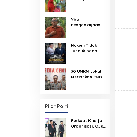
Dijaga,
Dikenalkan, dan
Diwariskan
Viral
Penganiayaan
Pengendara
Motor,
Kapenrem
Hukum Tidak
042/Gapu
Tunduk pada
Bantah Kabar
Persepsi: Kritik
Keterlibatan TNI
terhadap
Monopoli
30 UMKM Lokal
Kebenaran oleh
Meriahkan PMR
Media dan
Jambi 2026
Aktivis
Pilar Polri
Perkuat Kinerja
Organisasi, OJK
Lantik Pejabat