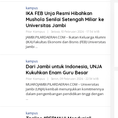
L
A
kampus
R
D
IKA FEB Unja Resmi Hibahkan
A
Mushola Senilai Setengah Miliar ke
E
R
Universitas Jambi
A
H
Pilar Kampus
|
Selasa, 10 Februari 2026 - 17:56 WIB
O
.
L
JAMBI.PILARDAERAH.COM – Ikatan Keluarga Alumni
C
E
O
(IKA) Fakultas Ekonomi dan Bisnis (FEB) Universitas
H
M
Jambi
P
I
L
A
kampus
R
D
Dari Jambi untuk Indonesia, UNJA
A
Kukuhkan Enam Guru Besar
E
R
Pilar Kampus
|
Senin, 09 Februari 2026 - 22:34 WIB
O
A
L
H
MUAROJAMBI.PILARDAERAH.COM – Universitas
E
.
Jambi (UNJA) kembali menunjukkan komitmennya
H
C
dalam pengembangan pendidikan tinggi dengan
P
O
I
M
L
A
R
D
kampus
A