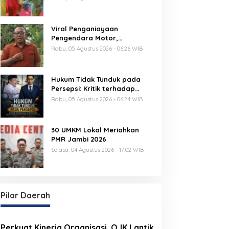
Viral Penganiayaan
Pengendara Motor,
Kapenrem 042/Gapu Bantah
Rabu, 05 Agustus 2026 - 06:26 WIB
Kabar Keterlibatan TNI
Hukum Tidak Tunduk pada
Persepsi: Kritik terhadap
Monopoli Kebenaran oleh
Rabu, 05 Agustus 2026 - 06:24 WIB
Media dan Aktivis
30 UMKM Lokal Meriahkan
PMR Jambi 2026
Selasa, 04 Agustus 2026 - 17:02 WIB
Pilar Daerah
Perkuat Kinerja Organisasi, OJK Lantik