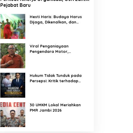
Pejabat Baru
Hesti Haris: Budaya Harus
Dijaga, Dikenalkan, dan
Diwariskan
Viral Penganiayaan
Pengendara Motor,
Kapenrem 042/Gapu Bantah
Kabar Keterlibatan TNI
Hukum Tidak Tunduk pada
Persepsi: Kritik terhadap
Monopoli Kebenaran oleh
Media dan Aktivis
30 UMKM Lokal Meriahkan
PMR Jambi 2026