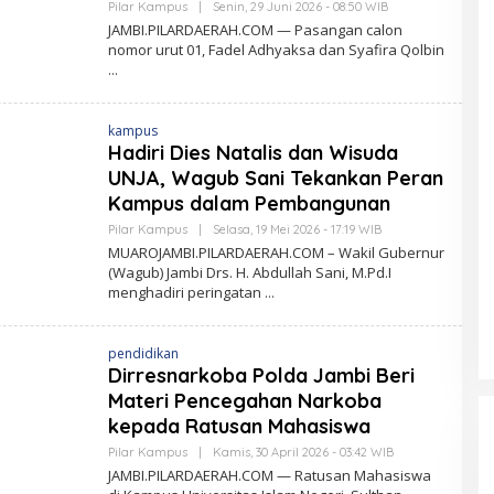
Pilar Kampus
|
Senin, 29 Juni 2026 - 08:50 WIB
O
L
JAMBI.PILARDAERAH.COM — Pasangan calon
E
nomor urut 01, Fadel Adhyaksa dan Syafira Qolbin
H
P
I
L
A
kampus
R
D
Hadiri Dies Natalis dan Wisuda
A
UNJA, Wagub Sani Tekankan Peran
E
R
Kampus dalam Pembangunan
A
H
Pilar Kampus
|
Selasa, 19 Mei 2026 - 17:19 WIB
O
.
L
MUAROJAMBI.PILARDAERAH.COM – Wakil Gubernur
C
E
O
(Wagub) Jambi Drs. H. Abdullah Sani, M.Pd.I
H
M
menghadiri peringatan
P
I
L
A
pendidikan
R
D
Dirresnarkoba Polda Jambi Beri
A
Materi Pencegahan Narkoba
E
R
kepada Ratusan Mahasiswa
A
H
Pilar Kampus
|
Kamis, 30 April 2026 - 03:42 WIB
O
.
L
JAMBI.PILARDAERAH.COM — Ratusan Mahasiswa
C
E
O