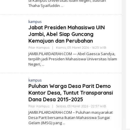
di Kampus Universitas Islam Negeri, Sulthan
H
M
Thaha Syaifuddin
P
I
L
A
kampus
R
D
Jabat Presiden Mahasiswa UIN
A
Jambi, Abel Siap Guncang
E
R
Kemajuan dan Perubahan
A
H
Pilar Kampus
|
Kamis, 05 Maret 2026 - 16:25 WIB
O
.
L
JAMBI.PILARDAERAH.COM — Abel Gaesca Sandya,
C
E
O
terpilih jadi Presiden Mahasiswa Universitas Islam
H
M
Negeri,
P
I
L
A
kampus
R
D
Puluhan Warga Desa Parit Demo
A
Kantor Desa, Tuntut Transparansi
E
R
Dana Desa 2015–2025
A
H
Pilar Kampus
|
Selasa, 03 Maret 2026 - 22:57 WIB
O
.
L
JAMBI.PILARDAERAH.COM – Puluhan masyarakat
C
E
O
Desa Parit bersama Ikatan Mahasiswa Sungai
H
M
Gelam (IMSG) yang
P
I