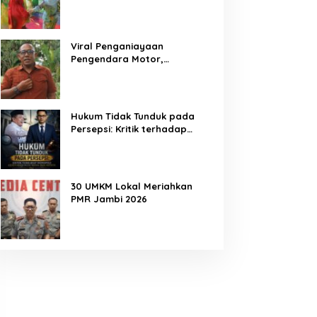
Diwariskan
Viral Penganiayaan
Pengendara Motor,
Kapenrem 042/Gapu Bantah
Kabar Keterlibatan TNI
Hukum Tidak Tunduk pada
Persepsi: Kritik terhadap
Monopoli Kebenaran oleh
Media dan Aktivis
30 UMKM Lokal Meriahkan
PMR Jambi 2026