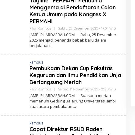
Tagline “PERMAHI Mendunia”
E
R
Menggema di Pendaftaran Calon
A
Ketua Umum pada Kongres X
H
.
PERMAHI
C
O
Pilar Kampus
|
Sabtu, 27 Desember 2025 - 17:04 WIB
O
M
L
JAMBI.PILARDAERAH.COM — Rabu, 25 Desember
E
2025 menjadi penanda babak baru dalam
H
perjalanan
P
I
L
A
kampus
R
D
Pembukaan Dekan Cup Fakultas
A
Keguruan dan Ilmu Pendidikan Unja
E
R
Berlangsung Meriah
A
H
Pilar Kampus
|
Selasa, 11 November 2025 - 21:20 WIB
O
.
L
JAMBI.PILARDAERAH.COM — Suasana meriah
C
E
O
memenuhi Gedung Balairung Universitas Jambi
H
M
saat acara pembukaan
P
I
L
A
kampus
R
D
Copot Direktur RSUD Raden
A