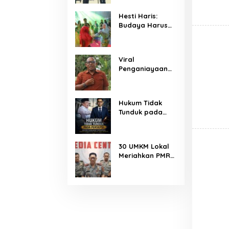
Baru
Hesti Haris:
Budaya Harus
Dijaga,
Dikenalkan, dan
Diwariskan
Viral
Penganiayaan
Pengendara
Motor,
Kapenrem
Hukum Tidak
042/Gapu
Tunduk pada
Bantah Kabar
Persepsi: Kritik
Keterlibatan TNI
terhadap
Monopoli
30 UMKM Lokal
Kebenaran oleh
Meriahkan PMR
Media dan
Jambi 2026
Aktivis