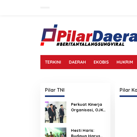
L
e
w
a
t
i
k
e
k
o
n
TERKINI
DAERAH
EKOBIS
HUKRIM
t
e
n
Pilar TNI
Pilar 
Perkuat Kinerja
Organisasi, OJK
Lantik Pejabat
Baru
Hesti Haris:
Budaya Harus