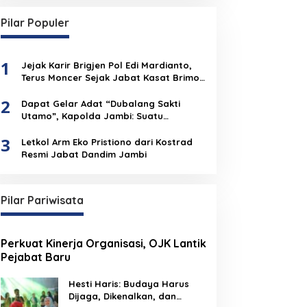
Pilar Populer
1
Jejak Karir Brigjen Pol Edi Mardianto,
Terus Moncer Sejak Jabat Kasat Brimob
Polda Jambi
2
Dapat Gelar Adat “Dubalang Sakti
Utamo”, Kapolda Jambi: Suatu
Penghormatan Dari Anak Negeri Untuk
3
Institusi Polri
Letkol Arm Eko Pristiono dari Kostrad
Resmi Jabat Dandim Jambi
Pilar Pariwisata
Perkuat Kinerja Organisasi, OJK Lantik
Pejabat Baru
Hesti Haris: Budaya Harus
Dijaga, Dikenalkan, dan