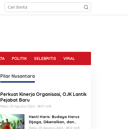
TA
POLITIK
SELEBRITIS
VIRAL
Pilar Nusantara
Perkuat Kinerja Organisasi, OJK Lantik
Pejabat Baru
Rabu, 05 Agustus 2026 - 08:51 WIB
Hesti Haris: Budaya Harus
Dijaga, Dikenalkan, dan
Diwariskan
Rabu, 05 Agustus 2026 - 08:12 WIB