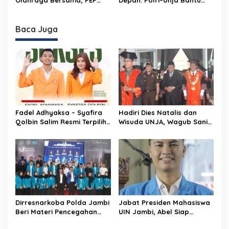
Olahraga Bersama, PEP
Depan: Polri–Unja Bantu
Jambi Perkuat Sinergi
Pelajar Aceh Tamiang
dengan Stakeholder
Baca Juga
Fadel Adhyaksa – Syafira
Hadiri Dies Natalis dan
Qolbin Salim Resmi Terpilih
Wisuda UNJA, Wagub Sani
sebagai Ketua dan Wakil
Tekankan Peran Kampus
Ketua BEM Fakultas Hukum
dalam Pembangunan
Unja Periode 2026–2027
Dirresnarkoba Polda Jambi
Jabat Presiden Mahasiswa
Beri Materi Pencegahan
UIN Jambi, Abel Siap
Narkoba kepada Ratusan
Guncang Kemajuan dan