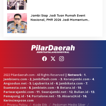
Kegiatan Berlangsung Aman dan Lancar
Jambi Siap Jadi Tuan Rumah Event
Nasional, PMR 2026 Jadi Momentum
Pembuktian
2022 Pilardaerah.com - All Rights Reserved
| Network : 1.
Jambiseru.com
- 2.
Jambiflash.com
- 3.
Koranjambi.com
- 4.
Angsoduo.net
- 5.
Lajuberita.id
- 6.
Jambikata.com
- 7.
Esamesta.com
- 8.
Jambiwin.com
- 9.
Betara.id
- 10.
Pariwarajambi.com
- 11.
Swarajambi.net
- 12.
Bulian.id
- 13.
Pemayung.id
- 14.
Portalone.net
- 15.
Aksara24.id
- 16.
Kerinciexpose.com
Privacy Policy
Kode Etik
Pedoman Media Siber