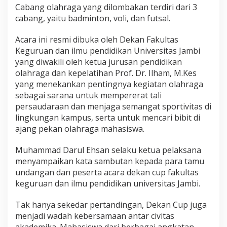
n
Cabang olahraga yang dilombakan terdiri dari 3
d
cabang, yaitu badminton, voli, dan futsal.
i
d
Acara ini resmi dibuka oleh Dekan Fakultas
i
k
Keguruan dan ilmu pendidikan Universitas Jambi
a
yang diwakili oleh ketua jurusan pendidikan
n
olahraga dan kepelatihan Prof. Dr. Ilham, M.Kes
U
yang menekankan pentingnya kegiatan olahraga
n
sebagai sarana untuk mempererat tali
j
a
persaudaraan dan menjaga semangat sportivitas di
B
lingkungan kampus, serta untuk mencari bibit di
e
ajang pekan olahraga mahasiswa.
r
l
Muhammad Darul Ehsan selaku ketua pelaksana
a
n
menyampaikan kata sambutan kepada para tamu
g
undangan dan peserta acara dekan cup fakultas
s
keguruan dan ilmu pendidikan universitas Jambi.
u
n
Tak hanya sekedar pertandingan, Dekan Cup juga
g
M
menjadi wadah kebersamaan antar civitas
e