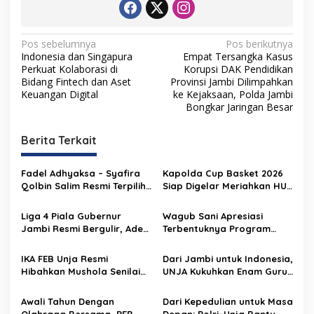
N
Pos sebelumnya
Pos berikutnya
Indonesia dan Singapura
Empat Tersangka Kasus
a
Perkuat Kolaborasi di
Korupsi DAK Pendidikan
v
Bidang Fintech dan Aset
Provinsi Jambi Dilimpahkan
Keuangan Digital
ke Kejaksaan, Polda Jambi
i
Bongkar Jaringan Besar
g
Berita Terkait
a
s
Fadel Adhyaksa – Syafira
Kapolda Cup Basket 2026
i
Qolbin Salim Resmi Terpilih
Siap Digelar Meriahkan HUT
p
sebagai Ketua dan Wakil
Bhayangkara ke-80
Ketua BEM Fakultas Hukum
Liga 4 Piala Gubernur
Wagub Sani Apresiasi
o
Unja Periode 2026–2027
Jambi Resmi Bergulir, Ade
Terbentuknya Program
s
Erlanda: Selamat
Dokter Spesialis UNJA
Bertanding, Junjung Tinggi
IKA FEB Unja Resmi
Dari Jambi untuk Indonesia,
Sportivitas
Hibahkan Mushola Senilai
UNJA Kukuhkan Enam Guru
Setengah Miliar ke
Besar
Universitas Jambi
Awali Tahun Dengan
Dari Kepedulian untuk Masa