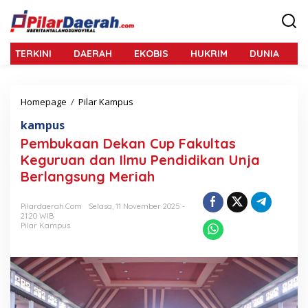
L
e
w
a
TERKINI
DAERAH
EKOBIS
HUKRIM
DUNIA
N
t
i
k
e
Homepage
/
Pilar Kampus
P
k
e
o
kampus
m
n
b
Pembukaan Dekan Cup Fakultas
t
u
e
Keguruan dan Ilmu Pendidikan Unja
k
n
Berlangsung Meriah
a
a
n
Pilardaerah.com
Selasa, 11 November 2025 -
D
21:20 WIB
e
Pilar Kampus
k
a
n
C
u
p