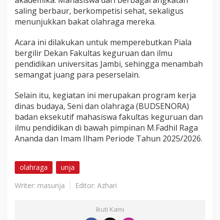
akademika. Mahasiswa dari berbagai angkatan
r
saling berbaur, berkompetisi sehat, sekaligus
i
menunjukkan bakat olahraga mereka.
a
h
Acara ini dilakukan untuk memperebutkan Piala
bergilir Dekan Fakultas keguruan dan ilmu
pendidikan universitas Jambi, sehingga menambah
semangat juang para peserselain.
Selain itu, kegiatan ini merupakan program kerja
dinas budaya, Seni dan olahraga (BUDSENORA)
badan eksekutif mahasiswa fakultas keguruan dan
ilmu pendidikan di bawah pimpinan M.Fadhil Raga
Ananda dan Imam Ilham Periode Tahun 2025/2026.
olahraga
unja
Writer: masunja
Editor: Azhari
Ikuti Kami