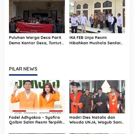
Mahasiswa
Perubahan
Puluhan Warga Desa Parit
IKA FEB Unja Resmi
Demo Kantor Desa, Tuntut
Hibahkan Mushola Senilai
Transparansi Dana Desa
Setengah Miliar ke
2015–2025
Universitas Jambi
PILAR NEWS
Fadel Adhyaksa – Syafira
Hadiri Dies Natalis dan
Qolbin Salim Resmi Terpilih
Wisuda UNJA, Wagub Sani
sebagai Ketua dan Wakil
Tekankan Peran Kampus
Ketua BEM Fakultas Hukum
dalam Pembangunan