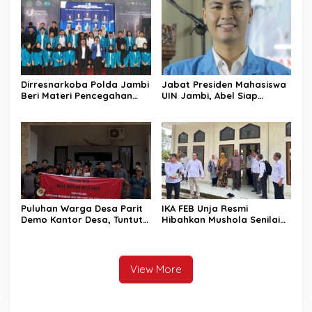
Unja Periode 2026–2027
Dirresnarkoba Polda Jambi
Jabat Presiden Mahasiswa
Beri Materi Pencegahan
UIN Jambi, Abel Siap
Narkoba kepada Ratusan
Guncang Kemajuan dan
Mahasiswa
Perubahan
Puluhan Warga Desa Parit
IKA FEB Unja Resmi
Demo Kantor Desa, Tuntut
Hibahkan Mushola Senilai
Transparansi Dana Desa
Setengah Miliar ke
2015–2025
Universitas Jambi
View More