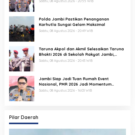
Sabtu, 08 Agustus 2026 - 20:55 WIB
Polda Jambi Pastikan Penanganan
Karhutla Sungai Gelam Maksimal
Sabtu, 08 Agustus 2026 - 20:49 WIB
Taruna Akpol dan Akmil Selesaikan Taruna
Bhakti 2026 di Sekolah Rakyat Jambi,
Kegiatan Berlangsung Aman dan Lancar
Sabtu, 08 Agustus 2026 - 20:43 WIB
Jambi Siap Jadi Tuan Rumah Event
Nasional, PMR 2026 Jadi Momentum
Pembuktian
Sabtu, 08 Agustus 2026 - 16:03 WIB
Pilar Daerah