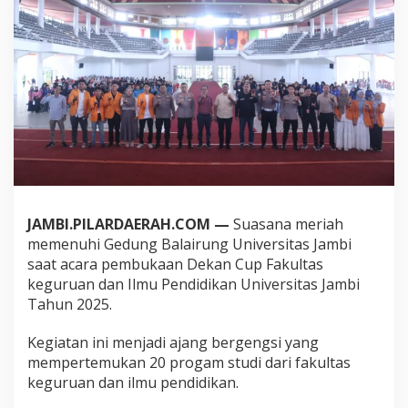
F
a
k
u
l
t
a
s
K
e
g
u
r
u
JAMBI.PILARDAERAH.COM —
Suasana meriah
a
memenuhi Gedung Balairung Universitas Jambi
n
saat acara pembukaan Dekan Cup Fakultas
d
keguruan dan Ilmu Pendidikan Universitas Jambi
a
n
Tahun 2025.
I
l
Kegiatan ini menjadi ajang bergengsi yang
m
mempertemukan 20 progam studi dari fakultas
u
keguruan dan ilmu pendidikan.
P
e