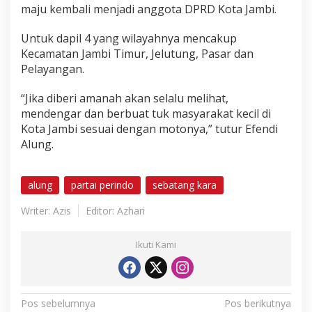
g
maju kembali menjadi anggota DPRD Kota Jambi.
a
y
Untuk dapil 4 yang wilayahnya mencakup
a
Kecamatan Jambi Timur, Jelutung, Pasar dan
n
Pelayangan.
g
H
i
“Jika diberi amanah akan selalu melihat,
d
mendengar dan berbuat tuk masyarakat kecil di
u
Kota Jambi sesuai dengan motonya,” tutur Efendi
p
Alung.
S
e
b
a
alung
partai perindo
sebatang kara
t
a
Writer: Azis
Editor: Azhari
n
g
K
Ikuti Kami
a
r
a
N
Pos sebelumnya
Pos berikutnya