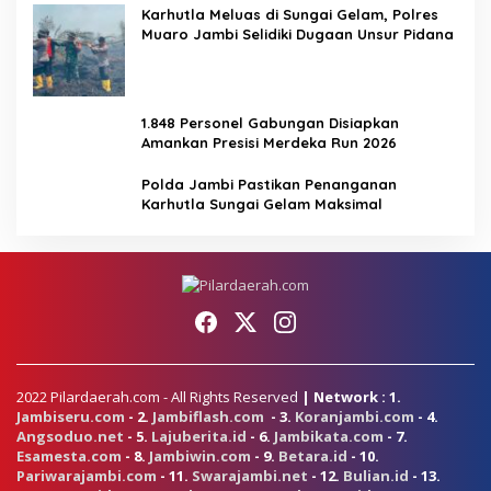
Karhutla Meluas di Sungai Gelam, Polres
Muaro Jambi Selidiki Dugaan Unsur Pidana
1.848 Personel Gabungan Disiapkan
Amankan Presisi Merdeka Run 2026
Polda Jambi Pastikan Penanganan
Karhutla Sungai Gelam Maksimal
2022 Pilardaerah.com - All Rights Reserved
| Network : 1.
Jambiseru.com
- 2.
Jambiflash.com
- 3.
Koranjambi.com
- 4.
Angsoduo.net
- 5.
Lajuberita.id
- 6.
Jambikata.com
- 7.
Esamesta.com
- 8.
Jambiwin.com
- 9.
Betara.id
- 10.
Pariwarajambi.com
- 11.
Swarajambi.net
- 12.
Bulian.id
- 13.