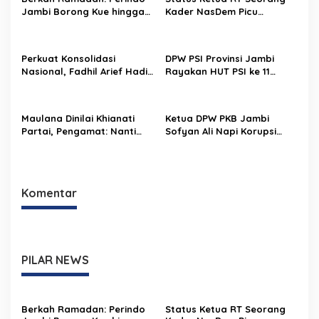
Jambi Borong Kue hingga
Kader NasDem Picu
Ayam Geprek UMKM untuk
Langkah Hukum, Legalitas
Takjil, Pedagang Sumringah
PAW DPRD Dipertanyakan
Perkuat Konsolidasi
DPW PSI Provinsi Jambi
Nasional, Fadhil Arief Hadiri
Rayakan HUT PSI ke 11
Mukernas I PPP 2026 di
Tahun
Makasar
Maulana Dinilai Khianati
Ketua DPW PKB Jambi
Partai, Pengamat: Nanti
Sofyan Ali Napi Korupsi
Masyarakat Pula yang
Dipecat DPP, ini
Dikhianatinya
Penggantinya
Komentar
PILAR NEWS
Berkah Ramadan: Perindo
Status Ketua RT Seorang