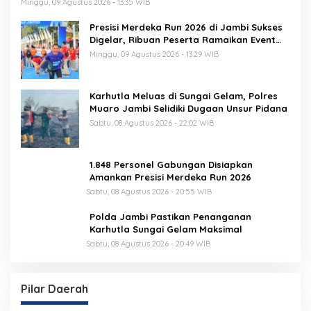
Minggu, 09 Agustus 2026 - 13:35 WIB
Presisi Merdeka Run 2026 di Jambi Sukses
Digelar, Ribuan Peserta Ramaikan Event
Nasional
Minggu, 09 Agustus 2026 - 13:29 WIB
Karhutla Meluas di Sungai Gelam, Polres
Muaro Jambi Selidiki Dugaan Unsur Pidana
Sabtu, 08 Agustus 2026 - 22:02 WIB
1.848 Personel Gabungan Disiapkan
Amankan Presisi Merdeka Run 2026
Sabtu, 08 Agustus 2026 - 20:55 WIB
Polda Jambi Pastikan Penanganan
Karhutla Sungai Gelam Maksimal
Sabtu, 08 Agustus 2026 - 20:49 WIB
Pilar Daerah