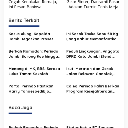
Cegah Kenakalan Remaja,
Gelar Binter, Danramil Pasar
a
Ini Pesan Babinsa
Adakan Turmin Tenis Meja
v
i
Berita Terkait
g
Kasus Alung, Kapolda
Ini Sosok Tauke Sabu 58 Kg
a
Jambi Tegaskan Proses
yang Kabur Memanfaatkan
s
Penyidikan Berjalan
Kelengahan Petugas, Jalan
Profesional
Kaki 8 Km
Berkah Ramadan: Perindo
Peduli Lingkungan, Anggota
i
Jambi Borong Kue hingga
DPRD Kota Jambi Efendi
p
Ayam Geprek UMKM untuk
Alung Buat Pos Penjagaan
Takjil, Pedagang Sumringah
Sampah
o
Menang di MK, BBS: Serasa
Ikuti Meraton dan Gerak
Lulus Tamat Sekolah
Jalan Relawan Ganolak,
s
Angel Lelga Sumbang
Motor
Partai Perindo Pastikan
Caleg Perindo Fahri Berikan
Harry Tanoesoedibjo
Program Kesejahteraan
Dukung Israel Hoax 100
Masyarakat
Persen
Baca Juga
Berkah Ramadan: Perindo
Status Ketua RT Seorang