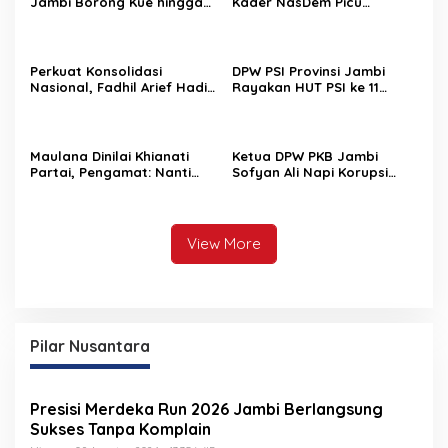
Jambi Borong Kue hingga
Kader NasDem Picu
Ayam Geprek UMKM untuk
Langkah Hukum, Legalitas
Takjil, Pedagang Sumringah
PAW DPRD Dipertanyakan
Perkuat Konsolidasi
DPW PSI Provinsi Jambi
Nasional, Fadhil Arief Hadiri
Rayakan HUT PSI ke 11
Mukernas I PPP 2026 di
Tahun
Makasar
Maulana Dinilai Khianati
Ketua DPW PKB Jambi
Partai, Pengamat: Nanti
Sofyan Ali Napi Korupsi
Masyarakat Pula yang
Dipecat DPP, ini
Dikhianatinya
Penggantinya
View More
Pilar Nusantara
Presisi Merdeka Run 2026 Jambi Berlangsung
Sukses Tanpa Komplain