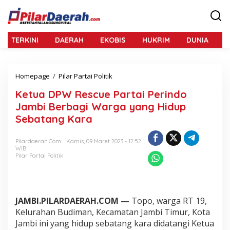
L
e
w
a
TERKINI
DAERAH
EKOBIS
HUKRIM
DUNIA
N
t
i
k
e
Homepage
/
Pilar Partai Politik
K
k
e
o
Ketua DPW Rescue Partai Perindo
t
n
u
Jambi Berbagi Warga yang Hidup
t
a
e
Sebatang Kara
D
n
P
W
Pilardaerah.com
Kamis, 09 Maret 2023 - 12:52
WIB
R
Pilar Partai Politik
e
s
c
u
e
JAMBI.PILARDAERAH.COM —
Topo, warga RT 19,
P
Kelurahan Budiman, Kecamatan Jambi Timur, Kota
a
Jambi ini yang hidup sebatang kara didatangi Ketua
r