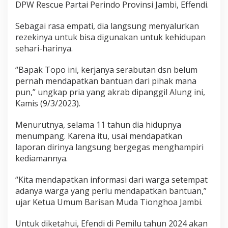
t
DPW Rescue Partai Perindo Provinsi Jambi, Effendi.
a
i
Sebagai rasa empati, dia langsung menyalurkan
P
rezekinya untuk bisa digunakan untuk kehidupan
e
sehari-harinya.
r
i
n
“Bapak Topo ini, kerjanya serabutan dsn belum
d
pernah mendapatkan bantuan dari pihak mana
o
pun,” ungkap pria yang akrab dipanggil Alung ini,
J
Kamis (9/3/2023).
a
m
b
Menurutnya, selama 11 tahun dia hidupnya
i
menumpang. Karena itu, usai mendapatkan
B
laporan dirinya langsung bergegas menghampiri
e
kediamannya.
r
b
a
“Kita mendapatkan informasi dari warga setempat
g
adanya warga yang perlu mendapatkan bantuan,”
i
ujar Ketua Umum Barisan Muda Tionghoa Jambi.
W
a
Untuk diketahui, Efendi di Pemilu tahun 2024 akan
r