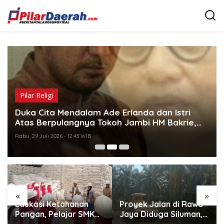
L
e
w
a
t
i
k
e
k
o
n
Pilar Religi
t
Duka Cita Mendalam Ade Erlanda dan Istri
e
n
Atas Berpulangnya Tokoh Jambi HM Bakrie,
Anggota DPR RI
Rabu, 29 Juli 2026 - 12:43 WIB
«
»
Edukasi Ketahanan
Proyek Jalan di Rawa
Pangan, Pelajar SMK
Jaya Diduga Siluman,