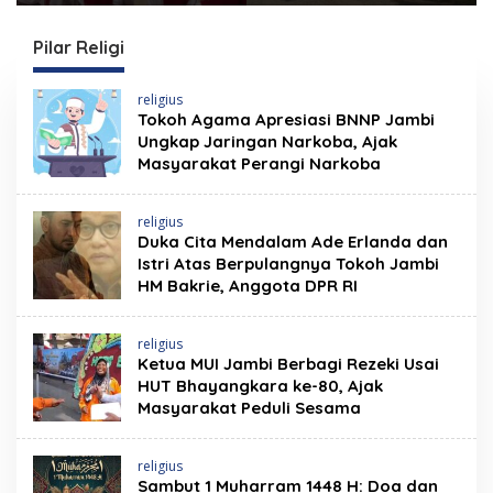
Kunjungi Gudang
Tak Ada Papan
BULOG
Informasi Publik dan
APD Pekerja
Pilar Religi
religius
Tokoh Agama Apresiasi BNNP Jambi
Ungkap Jaringan Narkoba, Ajak
Masyarakat Perangi Narkoba
religius
Duka Cita Mendalam Ade Erlanda dan
Istri Atas Berpulangnya Tokoh Jambi
HM Bakrie, Anggota DPR RI
religius
Ketua MUI Jambi Berbagi Rezeki Usai
HUT Bhayangkara ke-80, Ajak
Masyarakat Peduli Sesama
religius
Sambut 1 Muharram 1448 H: Doa dan