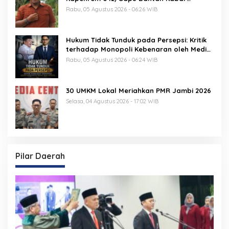
Keterlibatan TNI
Rabu, 05 Agustus 2026 - 06:26 WIB
Hukum Tidak Tunduk pada Persepsi: Kritik
terhadap Monopoli Kebenaran oleh Media
dan Aktivis
Rabu, 05 Agustus 2026 - 06:24 WIB
30 UMKM Lokal Meriahkan PMR Jambi 2026
Selasa, 04 Agustus 2026 - 17:02 WIB
Pilar Daerah