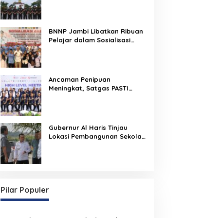
Rangka Hut Ke-1 Kodam
XX/Tuanku Imam Bonjol
BNNP Jambi Libatkan Ribuan
Pelajar dalam Sosialisasi
Akbar Cegah Radikalisme dan
Narkoba, Dukung Indonesia
Emas 2045
Ancaman Penipuan
Meningkat, Satgas PASTI
Perkuat Penindakan
Gubernur Al Haris Tinjau
Lokasi Pembangunan Sekolah
Rakyat dan Lokasi
Pembangunan BTN Bungo
Green City
Pilar Populer