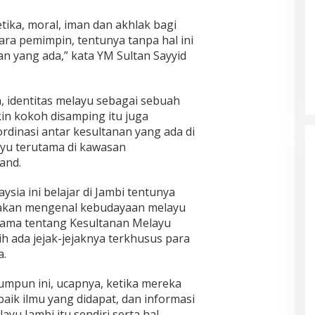
ika, moral, iman dan akhlak bagi
ra pemimpin, tentunya tanpa hal ini
 yang ada,” kata YM Sultan Sayyid
 identitas melayu sebagai sebuah
n kokoh disamping itu juga
rdinasi antar kesultanan yang ada di
yu terutama di kawasan
and.
sia ini belajar di Jambi tentunya
 akan mengenal kebudayaan melayu
tama tentang Kesultanan Melayu
ih ada jejak-jejaknya terkhusus para
a.
mpun ini, ucapnya, ketika mereka
baik ilmu yang didapat, dan informasi
yu Jambi itu sendiri serta hal