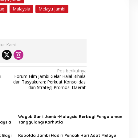
aq
Malaysia
Melayu Jambi
kuti Kami
Pos berikutnya
i
Forum Film Jambi Gelar Halal Bihalal
dan Tasyakuran: Perkuat Konsolidasi
dan Strategi Promosi Daerah
Wagub Sani: Jambi-Malaysia Berbagi Pengalaman
aysia
Tanggulangi Karhutla
t Bagi
Kapolda Jambi Hadiri Puncak Hari Adat Melayu