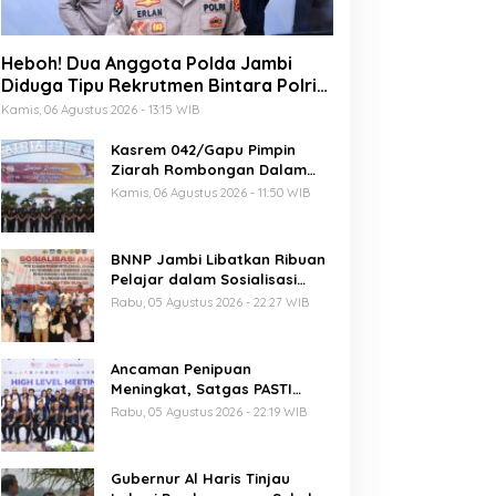
Heboh! Dua Anggota Polda Jambi
Diduga Tipu Rekrutmen Bintara Polri
2026, Belasan Korban Bermunculan
Kamis, 06 Agustus 2026 - 13:15 WIB
Kasrem 042/Gapu Pimpin
Ziarah Rombongan Dalam
Rangka Hut Ke-1 Kodam
Kamis, 06 Agustus 2026 - 11:50 WIB
XX/Tuanku Imam Bonjol
BNNP Jambi Libatkan Ribuan
Pelajar dalam Sosialisasi
Akbar Cegah Radikalisme dan
Rabu, 05 Agustus 2026 - 22:27 WIB
Narkoba, Dukung Indonesia
Emas 2045
Ancaman Penipuan
Meningkat, Satgas PASTI
Perkuat Penindakan
Rabu, 05 Agustus 2026 - 22:19 WIB
Gubernur Al Haris Tinjau