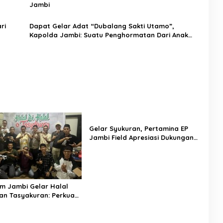
Jambi
ri
Dapat Gelar Adat “Dubalang Sakti Utamo”,
Kapolda Jambi: Suatu Penghormatan Dari Anak
Negeri Untuk Institusi Polri
Gelar Syukuran, Pertamina EP
Jambi Field Apresiasi Dukungan
Masyarakat
lm Jambi Gelar Halal
dan Tasyakuran: Perkuat
asi dan Strategi Promosi