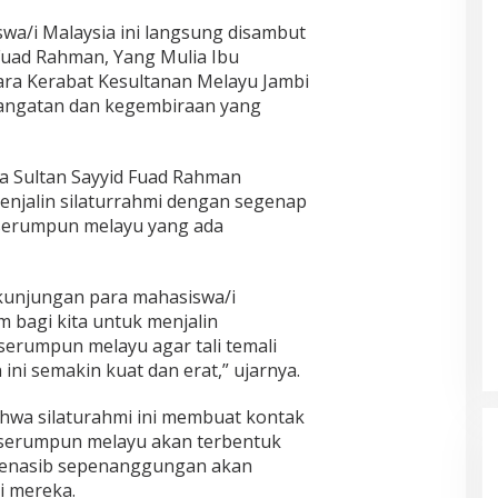
a/i Malaysia ini langsung disambut
 Fuad Rahman, Yang Mulia Ibu
ara Kerabat Kesultanan Melayu Jambi
angatan dan kegembiraan yang
a Sultan Sayyid Fuad Rahman
njalin silaturrahmi dengan segenap
serumpun melayu yang ada
kunjungan para mahasiswa/i
 bagi kita untuk menjalin
serumpun melayu agar tali temali
ni semakin kuat dan erat,” ujarnya.
hwa silaturahmi ini membuat kontak
 serumpun melayu akan terbentuk
 senasib sepenanggungan akan
i mereka.