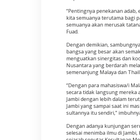
“Pentingnya penekanan adab, et
kita semuanya terutama bagi pa
semuanya akan merusak tatanan
Fuad.
Dengan demikian, sambungnya,
bangsa yang besar akan semaki
menguatkan sinergitas dan koo
Nusantara yang berdarah mela
semenanjung Malaya dan Thail
“Dengan para mahasiswa/i Malay
secara tidak langsung mereka
Jambi dengan lebih dalam teru
Jambi yang sampai saat ini mas
sultannya itu sendiri,” imbuhny
Dengan adanya kunjungan seru
selesai menimba ilmu di Jambi, 
sejarah seputar Kesultanan Mela