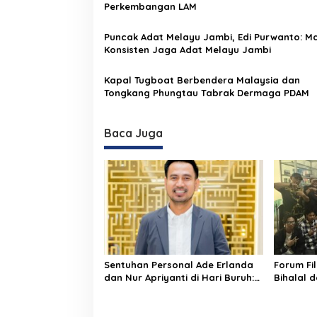
p
Perkembangan LAM
o
Puncak Adat Melayu Jambi, Edi Purwanto: Ma
s
Konsisten Jaga Adat Melayu Jambi
Kapal Tugboat Berbendera Malaysia dan
Tongkang Phungtau Tabrak Dermaga PDAM
Baca Juga
Sentuhan Personal Ade Erlanda
Forum Fi
dan Nur Apriyanti di Hari Buruh:
Bihalal 
Harapan Baru bagi Pekerja di
Konsolid
Tahun 2026
Daerah