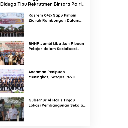
Diduga Tipu Rekrutmen Bintara Polri
2026, Belasan Korban Bermunculan
Kasrem 042/Gapu Pimpin
Ziarah Rombongan Dalam
Rangka Hut Ke-1 Kodam
XX/Tuanku Imam Bonjol
BNNP Jambi Libatkan Ribuan
Pelajar dalam Sosialisasi
Akbar Cegah Radikalisme dan
Narkoba, Dukung Indonesia
Emas 2045
Ancaman Penipuan
Meningkat, Satgas PASTI
Perkuat Penindakan
Gubernur Al Haris Tinjau
Lokasi Pembangunan Sekolah
Rakyat dan Lokasi
Pembangunan BTN Bungo
Green City