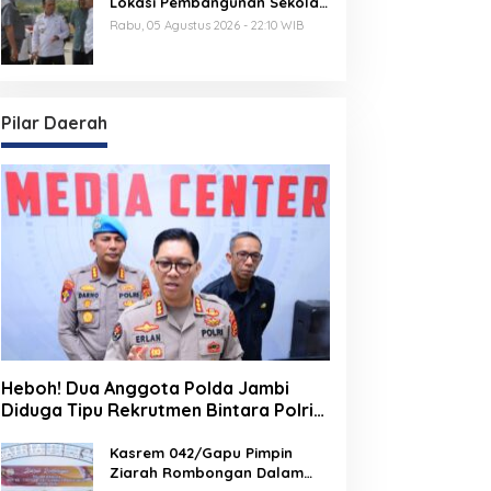
Lokasi Pembangunan Sekolah
Rakyat dan Lokasi
Rabu, 05 Agustus 2026 - 22:10 WIB
Pembangunan BTN Bungo
Green City
Pilar Daerah
Heboh! Dua Anggota Polda Jambi
Diduga Tipu Rekrutmen Bintara Polri
2026, Belasan Korban Bermunculan
Kasrem 042/Gapu Pimpin
Ziarah Rombongan Dalam