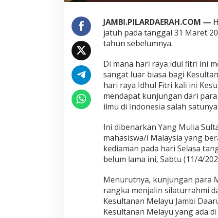
n
j
JAMBI.PILARDAERAH.COM —
H
u
jatuh pada tanggal 31 Maret 2
n
tahun sebelumnya.
g
i
K
Di mana hari raya idul fitri i
e
sangat luar biasa bagi Kesulta
s
hari raya Idhul Fitri kali ini K
u
mendapat kunjungan dari para
l
t
ilmu di Indonesia salah satunya 
a
n
Ini dibenarkan Yang Mulia Sult
a
mahasiswa/i Malaysia yang ber
n
kediaman pada hari Selasa tang
M
e
belum lama ini, Sabtu (11/4/202
l
a
Menurutnya, kunjungan para Ma
y
rangka menjalin silaturrahmi 
u
Kesultanan Melayu Jambi Daaru
J
a
Kesultanan Melayu yang ada di 