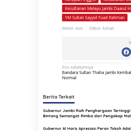
Kesultanan Melayu Jambi Daarul H
YM Sultan Sayyid Fuad Rahman
Writer: Azis
Editor: Azhari
I
N
Pos sebelumnya
Bandara Sultan Thaha Jambi Kembal
a
Normal
v
i
Berita Terkait
g
a
Gubernur Jambi Raih Penghargaan Tertinggi
s
Bintang Semangat Rimba dari Pengakap Mal
i
Gubernur Al Haris Apresiasi Peran Tokoh Ada