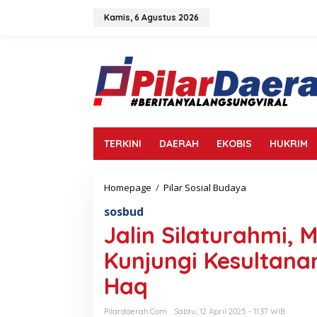
L
e
Kamis, 6 Agustus 2026
w
a
t
i
k
e
k
o
n
TERKINI
DAERAH
EKOBIS
HUKRIM
t
e
n
Homepage
/
Pilar Sosial Budaya
J
a
sosbud
l
i
Jalin Silaturahmi,
n
S
Kunjungi Kesultana
i
l
Haq
a
t
Pilardaerah.com
Sabtu, 12 April 2025 - 11:37 WIB
u