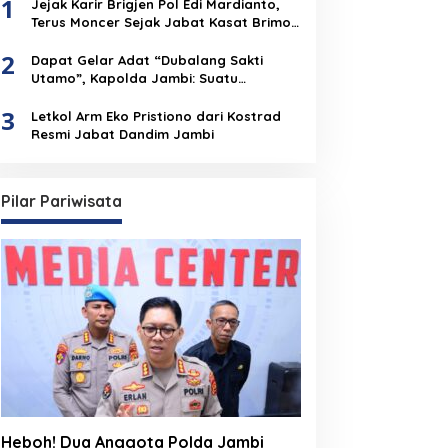
1
Jejak Karir Brigjen Pol Edi Mardianto,
Terus Moncer Sejak Jabat Kasat Brimob
Polda Jambi
2
Dapat Gelar Adat “Dubalang Sakti
Utamo”, Kapolda Jambi: Suatu
Penghormatan Dari Anak Negeri Untuk
3
Institusi Polri
Letkol Arm Eko Pristiono dari Kostrad
Resmi Jabat Dandim Jambi
Pilar Pariwisata
Heboh! Dua Anggota Polda Jambi