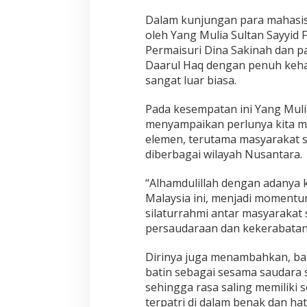
m
b
Dalam kunjungan para mahasisw
i
oleh Yang Mulia Sultan Sayyid
D
Permaisuri Dina Sakinah dan p
a
a
Daarul Haq dengan penuh keh
r
sangat luar biasa.
u
l
Pada kesempatan ini Yang Muli
H
menyampaikan perlunya kita me
a
q
elemen, terutama masyarakat 
diberbagai wilayah Nusantara.
“Alhamdulillah dengan adanya 
Malaysia ini, menjadi momentum
silaturrahmi antar masyarakat 
persaudaraan dan kekerabatan i
Dirinya juga menambahkan, ba
batin sebagai sesama saudara
sehingga rasa saling memiliki
terpatri di dalam benak dan hat