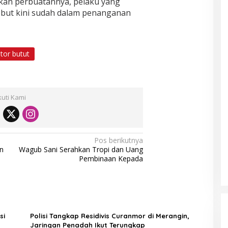
n perbuatannya, pelaku yang
but kini sudah dalam penanganan
tor butut
kuti Kami
Pos berikutnya
n
Wagub Sani Serahkan Tropi dan Uang
Pembinaan Kepada
si
Polisi Tangkap Residivis Curanmor di Merangin,
Jaringan Penadah Ikut Terungkap