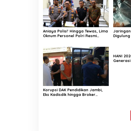
Aniaya Polisi’ Hingga Tewas, Lima
Jaringan
Oknum Personel Polri Resmi
Digulung
Dipecat
Gram Sab
Diamanka
HANI 202
Generasi
Diselama
Emas 20
Korupsi DAK Pendidikan Jambi,
Eks Kadisdik hingga Broker
Proyek Segera Jalani
Persidangan