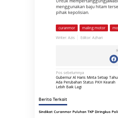
Untuk mempertanggungjawabka
menggunakan baju hitam terse
pihak kepolisian.
curanmor
maling motor
mo
Writer: Azis
Editor: Azhari
I
N
Pos sebelumnya
Gubernur Al Haris Minta Setiap Tahu
a
Ada Perubahan Status PKH Kearah
v
Lebih Baik Lagi
i
Berita Terkait
g
a
Sindikat Curanmor Puluhan TKP Diringkus Poli