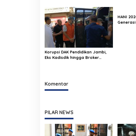
Dipecat
Gram Sab
Diamanka
HANI 202
Generasi
Diselama
Emas 20
Korupsi DAK Pendidikan Jambi,
Eks Kadisdik hingga Broker
Proyek Segera Jalani
Persidangan
Komentar
PILAR NEWS