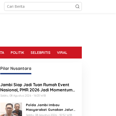
TA
POLITIK
SELEBRITIS
VIRAL
Pilar Nusantara
Jambi Siap Jadi Tuan Rumah Event
Nasional, PMR 2026 Jadi Momentum
Pembuktian
Sabtu, 08 Agustus 2026 - 16:03 WIB
Polda Jambi Imbau
Masyarakat Gunakan Jalur
Alternatif Selama
Sabtu, 08 Agustus 2026 - 10:52 WIB