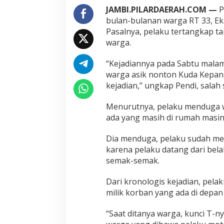
B
JAMBI.PILARDAERAH.COM —
P
u
bulan-bulanan warga RT 33, Eka
t
Pasalnya, pelaku tertangkap t
u
warga.
t
,
P
“Kejadiannya pada Sabtu malam
e
warga asik nonton Kuda Kepang 
l
kejadian,” ungkap Pendi, salah
a
k
Menurutnya, pelaku menduga 
u
N
ada yang masih di rumah masi
y
a
Dia menduga, pelaku sudah me
r
karena pelaku datang dari be
i
semak-semak.
s
D
i
Dari kronologis kejadian, pela
h
milik korban yang ada di depa
a
k
“Saat ditanya warga, kunci T-n
i
m