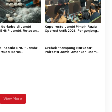
 Narkoba di Jambi
Kapolresta Jambi Pimpin Razia
 BNNP Jambi, Ratusan
Operasi Antik 2026, Pengunjung
u, Ratusan Pil Ekstasi
THM Negatif
n dan 9 Pelaku Diciduk
6, Kepala BNNP Jambi:
Grebek “Kampung Narkoba”,
 Muda Harus
Polresta Jambi Amankan Enam
tkan Demi Indonesia
Orang
45
View More