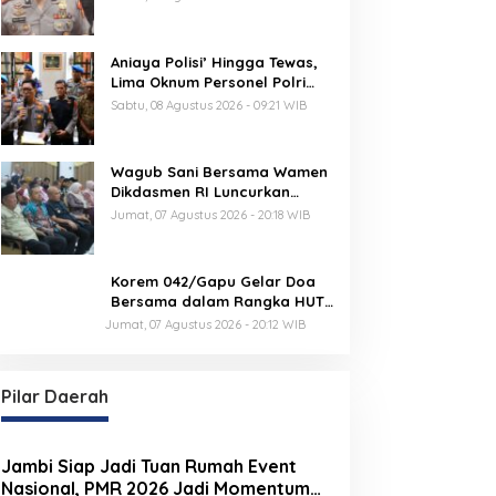
Pelaksanaan Presisi Merdeka
Run 2026
Aniaya Polisi’ Hingga Tewas,
Lima Oknum Personel Polri
Resmi Dipecat
Sabtu, 08 Agustus 2026 - 09:21 WIB
Wagub Sani Bersama Wamen
Dikdasmen RI Luncurkan
Aplikasi Bungo Pintar, Dorong
Jumat, 07 Agustus 2026 - 20:18 WIB
Transformasi Digital
Pendidikan di Jambi
Korem 042/Gapu Gelar Doa
Bersama dalam Rangka HUT
Ke-1 Kodam XX/TIB
Jumat, 07 Agustus 2026 - 20:12 WIB
Pilar Daerah
Jambi Siap Jadi Tuan Rumah Event
Nasional, PMR 2026 Jadi Momentum