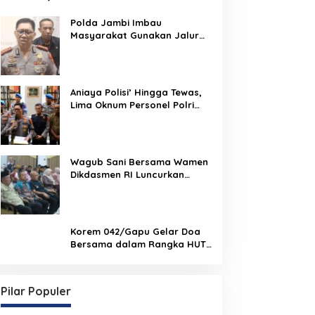
Pembuktian
Polda Jambi Imbau
Masyarakat Gunakan Jalur
Alternatif Selama
Pelaksanaan Presisi Merdeka
Run 2026
Aniaya Polisi’ Hingga Tewas,
Lima Oknum Personel Polri
Resmi Dipecat
Wagub Sani Bersama Wamen
Dikdasmen RI Luncurkan
Aplikasi Bungo Pintar, Dorong
Transformasi Digital
Pendidikan di Jambi
Korem 042/Gapu Gelar Doa
Bersama dalam Rangka HUT
Ke-1 Kodam XX/TIB
Pilar Populer