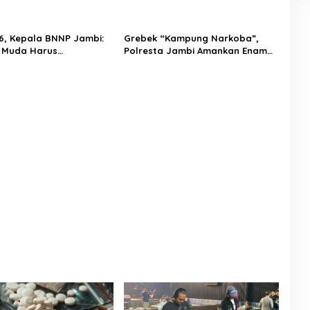
u, Ratusan Pil Ekstasi
THM Negatif
n dan 9 Pelaku Diciduk
6, Kepala BNNP Jambi:
Grebek “Kampung Narkoba”,
 Muda Harus
Polresta Jambi Amankan Enam
tkan Demi Indonesia
Orang
45