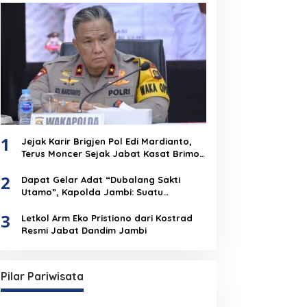
1
Jejak Karir Brigjen Pol Edi Mardianto,
Terus Moncer Sejak Jabat Kasat Brimob
Polda Jambi
2
Dapat Gelar Adat “Dubalang Sakti
Utamo”, Kapolda Jambi: Suatu
Penghormatan Dari Anak Negeri Untuk
3
Institusi Polri
Letkol Arm Eko Pristiono dari Kostrad
Resmi Jabat Dandim Jambi
Pilar Pariwisata