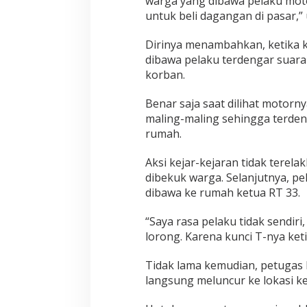
warga yang dibawa pelaku mot
i
untuk beli dagangan di pasar,” 
W
a
Dirinya menambahkan, ketika 
r
dibawa pelaku terdengar suara
g
korban.
a
Benar saja saat dilihat motorn
maling-maling sehingga terden
rumah.
Aksi kejar-kejaran tidak terela
dibekuk warga. Selanjutnya, pe
dibawa ke rumah ketua RT 33.
“Saya rasa pelaku tidak sendir
lorong. Karena kunci T-nya ket
Tidak lama kemudian, petugas 
langsung meluncur ke lokasi ke