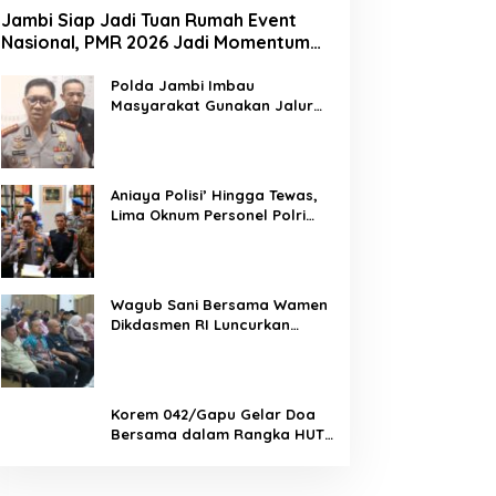
Jambi Siap Jadi Tuan Rumah Event
Nasional, PMR 2026 Jadi Momentum
Pembuktian
Polda Jambi Imbau
Masyarakat Gunakan Jalur
Alternatif Selama
Pelaksanaan Presisi Merdeka
Run 2026
Aniaya Polisi’ Hingga Tewas,
Lima Oknum Personel Polri
Resmi Dipecat
Wagub Sani Bersama Wamen
Dikdasmen RI Luncurkan
Aplikasi Bungo Pintar, Dorong
Transformasi Digital
Pendidikan di Jambi
Korem 042/Gapu Gelar Doa
Bersama dalam Rangka HUT
Ke-1 Kodam XX/TIB