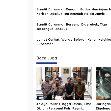
s
i
Bandit Curanmor Dengan Modus Meminjam 
p
Korban Dibekuk Tim Resmob Polda Jambi
o
Bandit Curanmor Bersenpi Digerebek, Tiga
s
Tersangka Dibekuk
Jumat Curhat, Warga Buluran Kenali Keluhk
Curanmor
Baca Juga
Aniaya Polisi’ Hingga Tewas, Lima
Jaringan
Oknum Personel Polri Resmi
Digulung