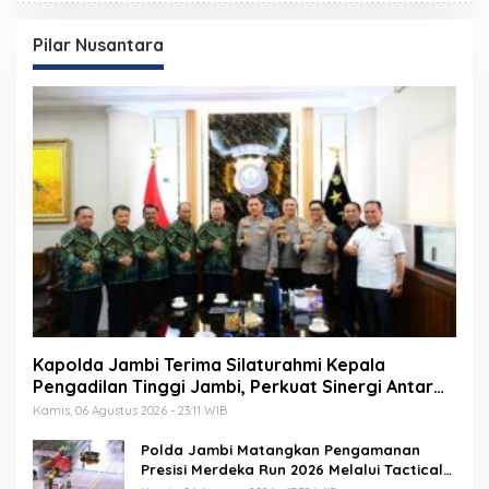
Pilar Nusantara
Kapolda Jambi Terima Silaturahmi Kepala
Pengadilan Tinggi Jambi, Perkuat Sinergi Antar
Lembaga Penegak Hukum
Kamis, 06 Agustus 2026 - 23:11 WIB
Polda Jambi Matangkan Pengamanan
Presisi Merdeka Run 2026 Melalui Tactical
Floor Game