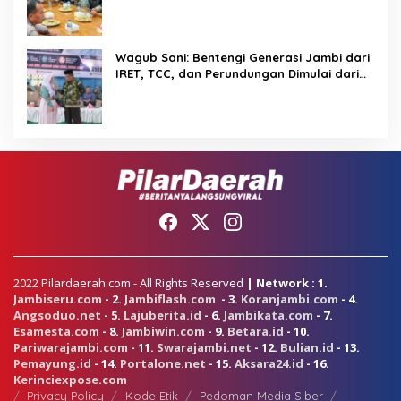
PKS Tetap Berjalan
Wagub Sani: Bentengi Generasi Jambi dari
IRET, TCC, dan Perundungan Dimulai dari
Sekolah
2022 Pilardaerah.com - All Rights Reserved
| Network : 1.
Jambiseru.com
- 2.
Jambiflash.com
- 3.
Koranjambi.com
- 4.
Angsoduo.net
- 5.
Lajuberita.id
- 6.
Jambikata.com
- 7.
Esamesta.com
- 8.
Jambiwin.com
- 9.
Betara.id
- 10.
Pariwarajambi.com
- 11.
Swarajambi.net
- 12.
Bulian.id
- 13.
Pemayung.id
- 14.
Portalone.net
- 15.
Aksara24.id
- 16.
Kerinciexpose.com
Privacy Policy
Kode Etik
Pedoman Media Siber