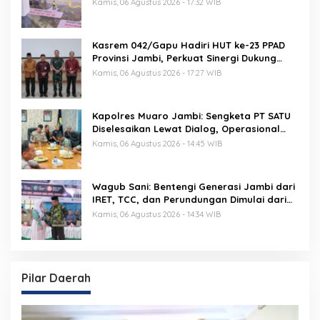
Kamis, 06 Agustus 2026 - 17:32 WIB
Kasrem 042/Gapu Hadiri HUT ke-23 PPAD
Provinsi Jambi, Perkuat Sinergi Dukung
Program Pemerintah
Kamis, 06 Agustus 2026 - 17:27 WIB
Kapolres Muaro Jambi: Sengketa PT SATU
Diselesaikan Lewat Dialog, Operasional
PKS Tetap Berjalan
Kamis, 06 Agustus 2026 - 14:45 WIB
Wagub Sani: Bentengi Generasi Jambi dari
IRET, TCC, dan Perundungan Dimulai dari
Sekolah
Kamis, 06 Agustus 2026 - 14:34 WIB
Pilar Daerah