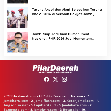
Taruna Akpol dan Akmil Selesaikan Taruna
Bhakti 2026 di Sekolah Rakyat Jambi,
Kegiatan Berlangsung Aman dan Lancar
Jambi Siap Jadi Tuan Rumah Event
Nasional, PMR 2026 Jadi Momentum
Pembuktian
2022 Pilardaerah.com - All Rights Reserved
| Network : 1.
Jambiseru.com
- 2.
Jambiflash.com
- 3.
Koranjambi.com
- 4.
Angsoduo.net
- 5.
Lajuberita.id
- 6.
Jambikata.com
- 7.
Esamesta.com
- 8.
Jambiwin.com
- 9.
Betara.id
- 10.