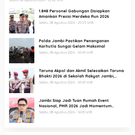
Sabtu, 08 Agustus 2026 - 22:02 WIB
1.848 Personel Gabungan Disiapkan
Amankan Presisi Merdeka Run 2026
Sabtu, 08 Agustus 2026 - 20:55 WIB
Polda Jambi Pastikan Penanganan
Karhutla Sungai Gelam Maksimal
Sabtu, 08 Agustus 2026 - 20:49 WIB
Taruna Akpol dan Akmil Selesaikan Taruna
Bhakti 2026 di Sekolah Rakyat Jambi,
Kegiatan Berlangsung Aman dan Lancar
Sabtu, 08 Agustus 2026 - 20:43 WIB
Jambi Siap Jadi Tuan Rumah Event
Nasional, PMR 2026 Jadi Momentum
Pembuktian
Sabtu, 08 Agustus 2026 - 16:03 WIB