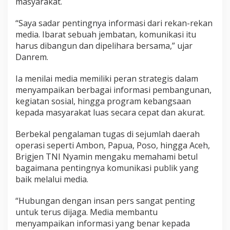
masyarakat.
a
n
“Saya sadar pentingnya informasi dari rekan-rekan
”
K
media. Ibarat sebuah jembatan, komunikasi itu
o
harus dibangun dan dipelihara bersama,” ujar
m
Danrem.
u
n
Ia menilai media memiliki peran strategis dalam
i
k
menyampaikan berbagai informasi pembangunan,
a
kegiatan sosial, hingga program kebangsaan
s
kepada masyarakat luas secara cepat dan akurat.
i
d
Berbekal pengalaman tugas di sejumlah daerah
e
n
operasi seperti Ambon, Papua, Poso, hingga Aceh,
g
Brigjen TNI Nyamin mengaku memahami betul
a
bagaimana pentingnya komunikasi publik yang
n
baik melalui media.
P
e
r
“Hubungan dengan insan pers sangat penting
s
untuk terus dijaga. Media membantu
menyampaikan informasi yang benar kepada