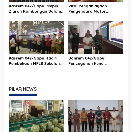
Kasrem 042/Gapu Pimpin
Viral Penganiayaan
Ziarah Rombongan Dalam
Pengendara Motor,
Rangka Hut Ke-1 Kodam
Kapenrem 042/Gapu
XX/Tuanku Imam Bonjol
Bantah Kabar Keterlibatan
TNI
Kasrem 042/Gapu Hadiri
Danrem 042/Gapu:
Pembukaan MPLS Sekolah
Pencegahan Kunci
Rakyat Terintegrasi 2 Kota
Pengendalian Karhutla di
Jambi
Provinsi Jambi
PILAR NEWS