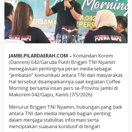
n
r
e
m
0
4
2
/
G
a
p
JAMBI.PILARDAERAH.COM –
Komandan Korem
u
(Danrem) 042/Garuda Putih Brigjen TNI Nyamin
B
menegaskan pentingnya peran media sebagai
a
“jembatan” komunikasi antara TNI dan masyarakat.
n
Hal tersebut disampaikannya saat kegiatan Coffee
g
u
Morning bersama insan pers se-Provinsi Jambi di
n
Makorem 042/Gapu, Kamis (7/5/2026).
“
J
Menurut Brigjen TNI Nyamin, hubungan yang baik
e
antara TNI dan media menjadi bagian penting
m
b
dalam menjaga stabilitas informasi serta
a
menciptakan suasana kondusif di tengah
t