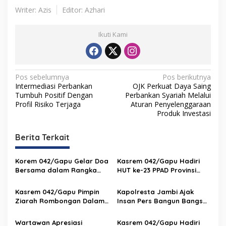
Writer: Azis
Editor: Azhari
Ikuti Kami
N
Pos sebelumnya
Pos berikutnya
Intermediasi Perbankan
OJK Perkuat Daya Saing
a
Tumbuh Positif Dengan
Perbankan Syariah Melalui
v
Profil Risiko Terjaga
Aturan Penyelenggaraan
Produk Investasi
i
g
Berita Terkait
a
s
Korem 042/Gapu Gelar Doa
Kasrem 042/Gapu Hadiri
Bersama dalam Rangka
HUT ke-23 PPAD Provinsi
i
HUT Ke-1 Kodam XX/TIB
Jambi, Perkuat Sinergi
p
Dukung Program
Kasrem 042/Gapu Pimpin
Kapolresta Jambi Ajak
Pemerintah
Ziarah Rombongan Dalam
Insan Pers Bangun Bangsa
o
Rangka Hut Ke-1 Kodam
dengan Edukasi Bahaya
s
XX/Tuanku Imam Bonjol
Narkoba dan Tangkal
Wartawan Apresiasi
Kasrem 042/Gapu Hadiri