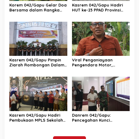
Korem 042/Gapu Gelar Doa
Kasrem 042/Gapu Hadiri
Bersama dalam Rangka
HUT ke-23 PPAD Provinsi
HUT Ke-1 Kodam XX/TIB
Jambi, Perkuat Sinergi
Dukung Program
Pemerintah
Kasrem 042/Gapu Pimpin
Viral Penganiayaan
Ziarah Rombongan Dalam
Pengendara Motor,
Rangka Hut Ke-1 Kodam
Kapenrem 042/Gapu
XX/Tuanku Imam Bonjol
Bantah Kabar Keterlibatan
TNI
Kasrem 042/Gapu Hadiri
Danrem 042/Gapu:
Pembukaan MPLS Sekolah
Pencegahan Kunci
Rakyat Terintegrasi 2 Kota
Pengendalian Karhutla di
Jambi
Provinsi Jambi