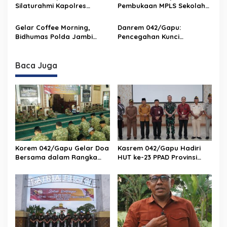
Hoax
Silaturahmi Kapolres
Pembukaan MPLS Sekolah
Muaro Jambi, Sinergi Polri-
Rakyat Terintegrasi 2 Kota
Media Kian Erat
Jambi
Gelar Coffee Morning,
Danrem 042/Gapu:
Bidhumas Polda Jambi
Pencegahan Kunci
Perkuat Sinergitas
Pengendalian Karhutla di
Bersama Insan Pers
Provinsi Jambi
Baca Juga
Korem 042/Gapu Gelar Doa
Kasrem 042/Gapu Hadiri
Bersama dalam Rangka
HUT ke-23 PPAD Provinsi
HUT Ke-1 Kodam XX/TIB
Jambi, Perkuat Sinergi
Dukung Program
Pemerintah