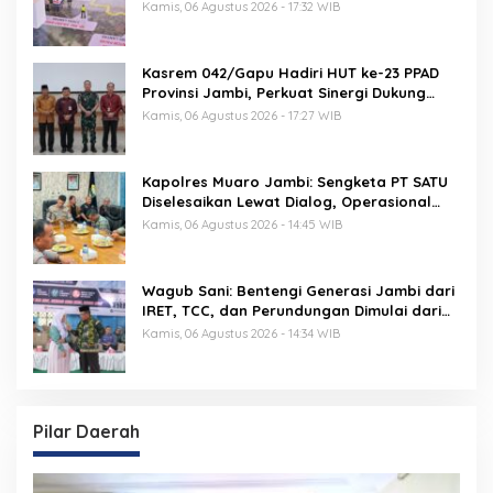
Floor Game
Kamis, 06 Agustus 2026 - 17:32 WIB
Kasrem 042/Gapu Hadiri HUT ke-23 PPAD
Provinsi Jambi, Perkuat Sinergi Dukung
Program Pemerintah
Kamis, 06 Agustus 2026 - 17:27 WIB
Kapolres Muaro Jambi: Sengketa PT SATU
Diselesaikan Lewat Dialog, Operasional
PKS Tetap Berjalan
Kamis, 06 Agustus 2026 - 14:45 WIB
Wagub Sani: Bentengi Generasi Jambi dari
IRET, TCC, dan Perundungan Dimulai dari
Sekolah
Kamis, 06 Agustus 2026 - 14:34 WIB
Pilar Daerah