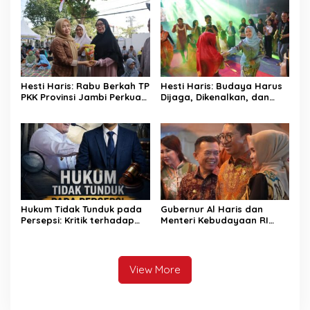
Green City
Hesti Haris: Rabu Berkah TP
Hesti Haris: Budaya Harus
PKK Provinsi Jambi Perkuat
Dijaga, Dikenalkan, dan
Literasi Keuangan dan
Diwariskan
Budaya Kelola Sampah
dari Rumah
Hukum Tidak Tunduk pada
Gubernur Al Haris dan
Persepsi: Kritik terhadap
Menteri Kebudayaan RI
Monopoli Kebenaran oleh
Buka Pusparagam Negeriku
Media dan Aktivis
“Dari Jambi untuk
Indonesia”, Perkuat
Pelestarian Budaya dan
View More
Dorong Ekonomi Kreatif