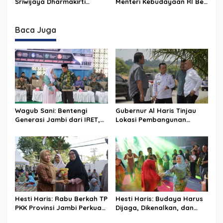
Sriwijaya Dharmakirti
Menteri Kebudayaan RI Beri
Pelestarian Budaya dan
Rekam Jejak Peradaban
Kuliah Umum di UNJA
Dorong Ekonomi Kreatif
Masa Lalu Provinsi Jambi
Secara Utuh
Baca Juga
Wagub Sani: Bentengi
Gubernur Al Haris Tinjau
Generasi Jambi dari IRET,
Lokasi Pembangunan
TCC, dan Perundungan
Sekolah Rakyat dan Lokasi
Dimulai dari Sekolah
Pembangunan BTN Bungo
Green City
Hesti Haris: Rabu Berkah TP
Hesti Haris: Budaya Harus
PKK Provinsi Jambi Perkuat
Dijaga, Dikenalkan, dan
Literasi Keuangan dan
Diwariskan