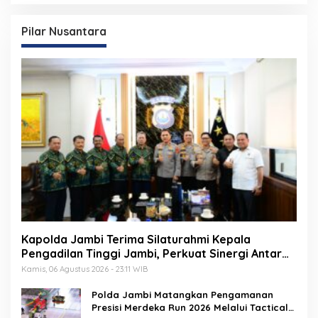
Pilar Nusantara
Kapolda Jambi Terima Silaturahmi Kepala
Pengadilan Tinggi Jambi, Perkuat Sinergi Antar
Lembaga Penegak Hukum
Kamis, 06 Agustus 2026 - 23:11 WIB
Polda Jambi Matangkan Pengamanan
Presisi Merdeka Run 2026 Melalui Tactical