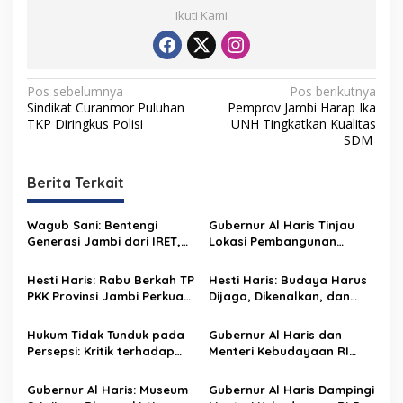
Ikuti Kami
N
Pos sebelumnya
Pos berikutnya
Sindikat Curanmor Puluhan
Pemprov Jambi Harap Ika
a
TKP Diringkus Polisi
UNH Tingkatkan Kualitas
v
SDM
i
Berita Terkait
g
a
Wagub Sani: Bentengi
Gubernur Al Haris Tinjau
s
Generasi Jambi dari IRET,
Lokasi Pembangunan
TCC, dan Perundungan
Sekolah Rakyat dan Lokasi
i
Dimulai dari Sekolah
Pembangunan BTN Bungo
Hesti Haris: Rabu Berkah TP
Hesti Haris: Budaya Harus
p
Green City
PKK Provinsi Jambi Perkuat
Dijaga, Dikenalkan, dan
Literasi Keuangan dan
Diwariskan
o
Budaya Kelola Sampah
Hukum Tidak Tunduk pada
Gubernur Al Haris dan
s
dari Rumah
Persepsi: Kritik terhadap
Menteri Kebudayaan RI
Monopoli Kebenaran oleh
Buka Pusparagam Negeriku
Media dan Aktivis
“Dari Jambi untuk
Gubernur Al Haris: Museum
Gubernur Al Haris Dampingi
Indonesia”, Perkuat