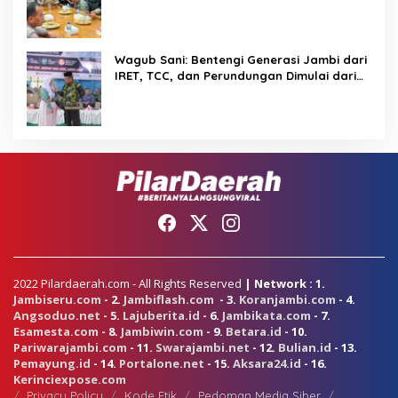
PKS Tetap Berjalan
Wagub Sani: Bentengi Generasi Jambi dari
IRET, TCC, dan Perundungan Dimulai dari
Sekolah
2022 Pilardaerah.com - All Rights Reserved
| Network : 1.
Jambiseru.com
- 2.
Jambiflash.com
- 3.
Koranjambi.com
- 4.
Angsoduo.net
- 5.
Lajuberita.id
- 6.
Jambikata.com
- 7.
Esamesta.com
- 8.
Jambiwin.com
- 9.
Betara.id
- 10.
Pariwarajambi.com
- 11.
Swarajambi.net
- 12.
Bulian.id
- 13.
Pemayung.id
- 14.
Portalone.net
- 15.
Aksara24.id
- 16.
Kerinciexpose.com
Privacy Policy
Kode Etik
Pedoman Media Siber