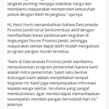
langkah penting menjaga stabilitas harga dan
r
s
membantu masyarakat memperoleh kebutuhan
e
pokok dengan lebih terjangkau,” ujarnya.
d
i
Hj. Hesti Haris menambahkan bahwa Dekranasda
a
Provinsi Jambi turut berkontribusi aktif dengan
a
n
memfasilitasi lokasi pelaksanaan kegiatan di
P
lingkungan Forum Provinsi Jambi, sehingga
a
masyarakat sekitar dapat lebih mudah mengakses
n
program pangan murah tersebut.
g
a
n
“Kami di Dekranasda Provinsi Jambi membantu
menyukseskan program pemerintah karena kami
adalah mitra pemerintah. Salah satu bentuk
dukungan kami adalah menyediakan tempat
kegiatan ini. Kami juga menyampaikan informasi
kepada warga sekitar, terutama yang sangat
membutuhkan, agar mereka dapat memanfaatkan
kesempatan membeli pangan bersubsidi hari ini,”
jelasnya.