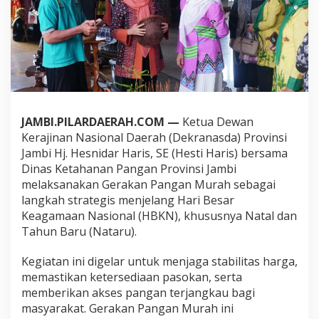
i
P
e
l
a
k
s
a
n
JAMBI.PILARDAERAH.COM —
Ketua Dewan
a
a
Kerajinan Nasional Daerah (Dekranasda) Provinsi
n
Jambi Hj. Hesnidar Haris, SE (Hesti Haris) bersama
G
Dinas Ketahanan Pangan Provinsi Jambi
e
melaksanakan Gerakan Pangan Murah sebagai
r
langkah strategis menjelang Hari Besar
a
k
Keagamaan Nasional (HBKN), khususnya Natal dan
a
Tahun Baru (Nataru).
n
P
Kegiatan ini digelar untuk menjaga stabilitas harga,
a
memastikan ketersediaan pasokan, serta
n
g
memberikan akses pangan terjangkau bagi
a
masyarakat. Gerakan Pangan Murah ini
n