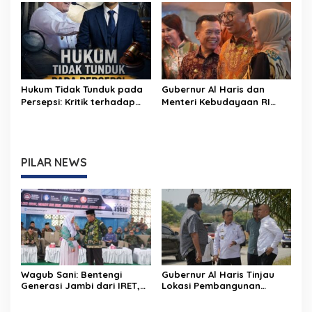
Budaya Kelola Sampah
dari Rumah
Hukum Tidak Tunduk pada
Gubernur Al Haris dan
Persepsi: Kritik terhadap
Menteri Kebudayaan RI
Monopoli Kebenaran oleh
Buka Pusparagam Negeriku
Media dan Aktivis
“Dari Jambi untuk
Indonesia”, Perkuat
Pelestarian Budaya dan
PILAR NEWS
Dorong Ekonomi Kreatif
Wagub Sani: Bentengi
Gubernur Al Haris Tinjau
Generasi Jambi dari IRET,
Lokasi Pembangunan
TCC, dan Perundungan
Sekolah Rakyat dan Lokasi
Dimulai dari Sekolah
Pembangunan BTN Bungo