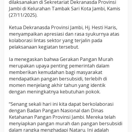
dilaksanakan di Sekretariat Dekranasda Provinsi
M
Jambi di Kelurahan Tambak Sari Kota Jambi, Kamis
u
r
(27/11/2025).
a
h
Ketua Dekranasda Provinsi Jambi, Hj. Hesti Haris,
s
menyampaikan apresiasi dan rasa syukurnya atas
e
kolaborasi lintas sektor yang terjalin pada
b
a
pelaksanaan kegiatan tersebut.
g
a
Ia menegaskan bahwa Gerakan Pangan Murah
i
merupakan upaya penting pemerintah dalam
U
memberikan kemudahan bagi masyarakat
p
a
mendapatkan pangan bersubsidi, terlebih di
y
momen menjelang akhir tahun yang identik
a
dengan meningkatnya kebutuhan pokok.
J
a
“Senang sekali hari ini kita dapat berkolaborasi
g
a
dengan Badan Pangan Nasional dan Dinas
K
Ketahanan Pangan Provinsi Jambi. Mereka telah
e
menyiapkan pangan murah dan pangan bersubsidi
t
dalam rangka menghadapi Nataru. Ini adalah
e