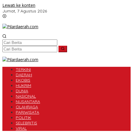
Lewati ke konten
Jumat, 7 Agustus 2026
TERKINI
DAERAH
EKOBIS
HUKRIM
DUNIA
NASIONAL
NUSANTARA
OLAHRAGA
PARIWISATA
POLITIK
SELEBRITIS
VIRAL