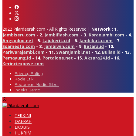
2022 Pilardaerah.com - All Rights Reserved
| Network : 1.
Jambiseru.com
- 2.
Jambiflash.com
- 3.
Koranjambi.com
- 4.
Angsoduo.net
- 5.
Lajuberita.id
- 6.
Jambikata.com
- 7.
Esamesta.com
- 8.
Jambiwin.com
- 9.
Betara.id
- 10.
Pariwarajambi.com
- 11.
Swarajambi.net
- 12.
Bulian.id
- 13.
Pemayung.id
- 14.
Portalone.net
- 15.
Aksara24.id
- 16.
Kerinciexpose.com
Privacy Policy
Kode Etik
Pedoman Media Siber
Indeks Berita
TERKINI
DAERAH
EKOBIS
HUKRIM