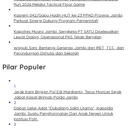
Run 2026 Melalui Tactical Floor Game
Kasrem 042/Gapu Hadiri HUT ke-23 PPAD Provinsi Jambi,
Perkuat Sinergi Dukung Program Pemerintah
Kapolres Muaro Jambi: Sengketa PT SATU Diselesaikan
Lewat Dialog, Operasional PKS Tetap Berjalan
Wagub Sani: Bentengi Generasi Jambi dari IRET, TCC, dan
Perundungan Dimulai dari Sekolah
Pilar Populer
1
Jejak Karir Brigjen Pol Edi Mardianto, Terus Moncer Sejak
Jabat Kasat Brimob Polda Jambi
2
Dapat Gelar Adat “Dubalang Sakti Utamo”, Kapolda
Jambi: Suatu Penghormatan Dari Anak Negeri Untuk
Institusi Polri
3