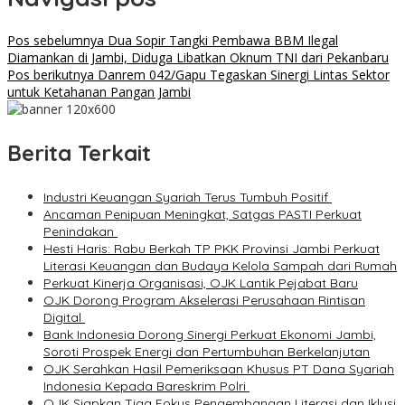
Pos sebelumnya
Dua Sopir Tangki Pembawa BBM Ilegal
Diamankan di Jambi, Diduga Libatkan Oknum TNI dari Pekanbaru
Pos berikutnya
Danrem 042/Gapu Tegaskan Sinergi Lintas Sektor
untuk Ketahanan Pangan Jambi
Berita Terkait
Industri Keuangan Syariah Terus Tumbuh Positif
Ancaman Penipuan Meningkat, Satgas PASTI Perkuat
Penindakan
Hesti Haris: Rabu Berkah TP PKK Provinsi Jambi Perkuat
Literasi Keuangan dan Budaya Kelola Sampah dari Rumah
Perkuat Kinerja Organisasi, OJK Lantik Pejabat Baru
OJK Dorong Program Akselerasi Perusahaan Rintisan
Digital
Bank Indonesia Dorong Sinergi Perkuat Ekonomi Jambi,
Soroti Prospek Energi dan Pertumbuhan Berkelanjutan
OJK Serahkan Hasil Pemeriksaan Khusus PT Dana Syariah
Indonesia Kepada Bareskrim Polri
OJK Siapkan Tiga Fokus Pengembangan Literasi dan Iklusi