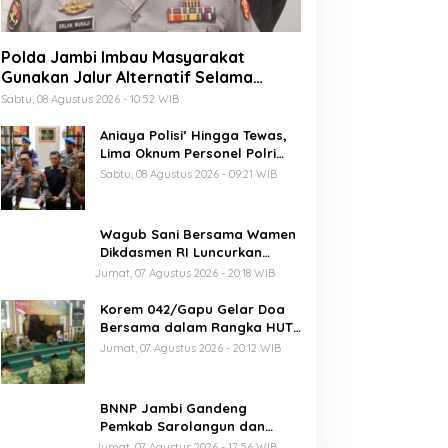
Polda Jambi Imbau Masyarakat
Gunakan Jalur Alternatif Selama
Pelaksanaan Presisi Merdeka Run
Sabtu, 08 Agustus 2026 - 10:52 WIB
2026
Aniaya Polisi’ Hingga Tewas,
Lima Oknum Personel Polri
Resmi Dipecat
Sabtu, 08 Agustus 2026 - 09:21 WIB
Wagub Sani Bersama Wamen
Dikdasmen RI Luncurkan
Aplikasi Bungo Pintar, Dorong
Jumat, 07 Agustus 2026 - 20:18 WIB
Transformasi Digital
Pendidikan di Jambi
Korem 042/Gapu Gelar Doa
Bersama dalam Rangka HUT
Ke-1 Kodam XX/TIB
Jumat, 07 Agustus 2026 - 20:12 WIB
BNNP Jambi Gandeng
Pemkab Sarolangun dan
Densus 88 Perkuat Benteng
Jumat, 07 Agustus 2026 - 17:56 WIB