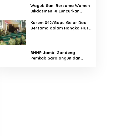
Wagub Sani Bersama Wamen
Dikdasmen RI Luncurkan
Aplikasi Bungo Pintar, Dorong
Transformasi Digital
Korem 042/Gapu Gelar Doa
Pendidikan di Jambi
Bersama dalam Rangka HUT
Ke-1 Kodam XX/TIB
BNNP Jambi Gandeng
Pemkab Sarolangun dan
Densus 88 Perkuat Benteng
Pelajar dari Radikalisme,
Terorisme, dan Narkoba