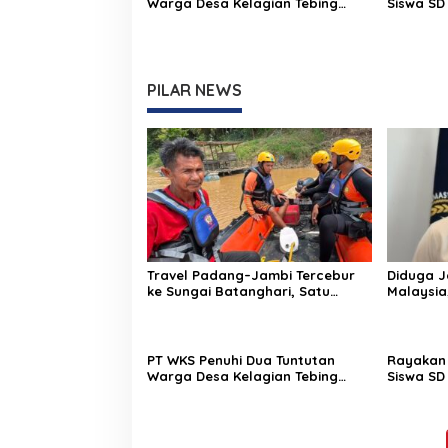
Warga Desa Kelagian Tebing
Siswa SD
Tinggi
Es Camp
PILAR NEWS
Travel Padang–Jambi Tercebur
Diduga J
ke Sungai Batanghari, Satu
Malaysia,
Penumpang Diduga Terjebak di
Keberad
Sungai
PT WKS Penuhi Dua Tuntutan
Rayakan 
Warga Desa Kelagian Tebing
Siswa SD
Tinggi
Es Camp