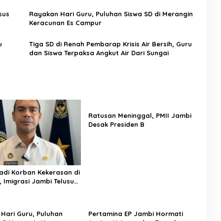
Waspada
sus
Rayakan Hari Guru, Puluhan Siswa SD di Merangin
Keracunan Es Campur
u
Tiga SD di Renah Pembarap Krisis Air Bersih, Guru
h
dan Siswa Terpaksa Angkut Air Dari Sungai
Ratusan Meninggal, PMII Jambi
Desak Presiden B
adi Korban Kekerasan di
 Imigrasi Jambi Telusuri
aan Warga Bungo
Hari Guru, Puluhan
Pertamina EP Jambi Hormati