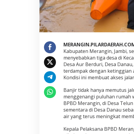
i
n
,
P
u
l
u
h
MERANGIN.PILARDAERAH.COM
a
Kabupaten Merangin, Jambi, se
n
menyebabkan tiga desa di Keca
R
Desa Aur Berduri, Desa Danau,
u
m
terdampak dengan ketinggian ai
a
Kondisi ini membuat akses jala
h
T
Banjir tidak hanya memutus jalu
e
menggenangi puluhan rumah w
r
e
BPBD Merangin, di Desa Telun 
n
sementara di Desa Danau seban
d
air yang terus meningkat memb
a
m
Kepala Pelaksana BPBD Merang