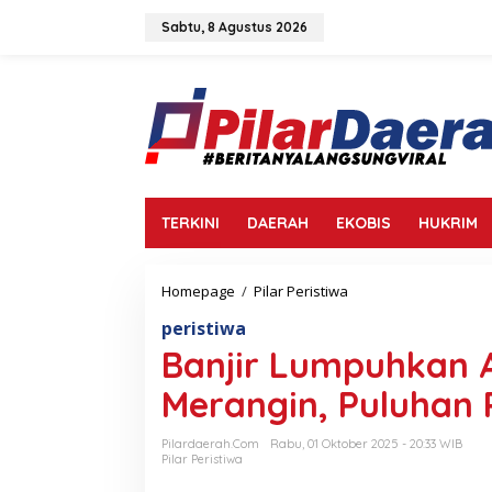
L
e
Sabtu, 8 Agustus 2026
w
a
t
i
k
e
k
o
n
TERKINI
DAERAH
EKOBIS
HUKRIM
t
e
n
Homepage
/
Pilar Peristiwa
B
a
peristiwa
n
j
Banjir Lumpuhkan A
i
r
Merangin, Puluhan
L
u
Pilardaerah.com
Rabu, 01 Oktober 2025 - 20:33 WIB
m
Pilar Peristiwa
p
u