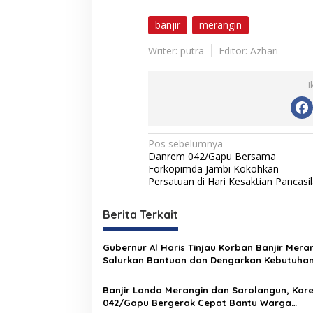
banjir
merangin
Writer: putra
Editor: Azhari
I
N
Pos sebelumnya
Danrem 042/Gapu Bersama
a
Forkopimda Jambi Kokohkan
v
Persatuan di Hari Kesaktian Pancasi
i
Berita Terkait
g
a
Gubernur Al Haris Tinjau Korban Banjir Meran
s
Salurkan Bantuan dan Dengarkan Kebutuha
Masyarakat
i
Banjir Landa Merangin dan Sarolangun, Kor
p
042/Gapu Bergerak Cepat Bantu Warga