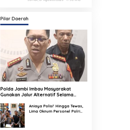
Pelajar dari Radikalisme,
Terorisme, dan Narkoba
Pilar Daerah
Polda Jambi Imbau Masyarakat
Gunakan Jalur Alternatif Selama
Pelaksanaan Presisi Merdeka Run
2026
Aniaya Polisi’ Hingga Tewas,
Lima Oknum Personel Polri
Resmi Dipecat