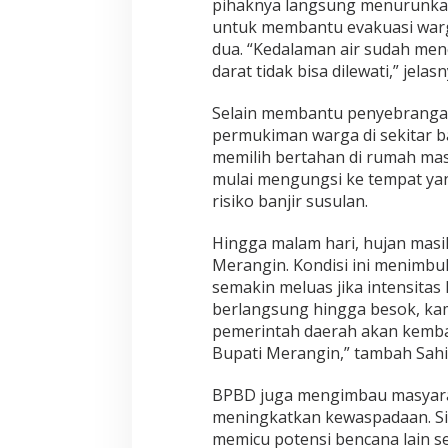
pihaknya langsung menurunkan 
untuk membantu evakuasi war
dua. “Kedalaman air sudah menca
darat tidak bisa dilewati,” jelas
Selain membantu penyebrangan
permukiman warga di sekitar b
memilih bertahan di rumah ma
mulai mengungsi ke tempat ya
risiko banjir susulan.
Hingga malam hari, hujan masi
Merangin. Kondisi ini menimbu
semakin meluas jika intensitas 
berlangsung hingga besok, ka
pemerintah daerah akan kembali
Bupati Merangin,” tambah Sahir
BPBD juga mengimbau masyara
meningkatkan kewaspadaan. Sit
memicu potensi bencana lain se