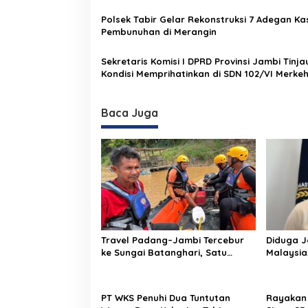
Terdampak
o
Polsek Tabir Gelar Rekonstruksi 7 Adegan Ka
s
Pembunuhan di Merangin
Sekretaris Komisi I DPRD Provinsi Jambi Tinja
Kondisi Memprihatinkan di SDN 102/VI Merke
Baca Juga
Travel Padang–Jambi Tercebur
Diduga J
ke Sungai Batanghari, Satu
Malaysia,
Penumpang Diduga Terjebak di
Keberad
Sungai
PT WKS Penuhi Dua Tuntutan
Rayakan 