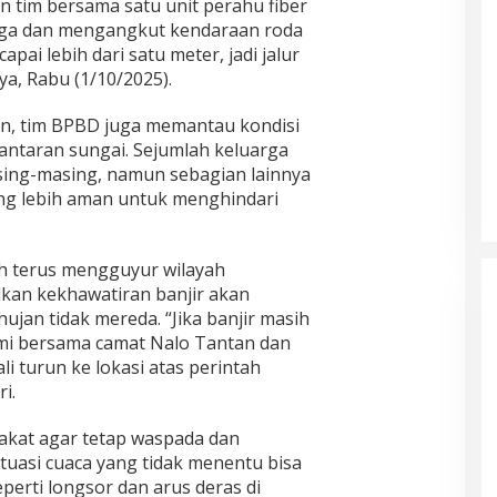
tim bersama satu unit perahu fiber
ga dan mengangkut kendaraan roda
pai lebih dari satu meter, jadi jalur
nya, Rabu (1/10/2025).
, tim BPBD juga memantau kondisi
antaran sungai. Sejumlah keluarga
sing-masing, namun sebagian lainnya
ng lebih aman untuk menghindari
h terus mengguyur wilayah
lkan kekhawatiran banjir akan
hujan tidak mereda. “Jika banjir masih
mi bersama camat Nalo Tantan dan
 turun ke lokasi atas perintah
i.
kat agar tetap waspada dan
uasi cuaca yang tidak menentu bisa
perti longsor dan arus deras di