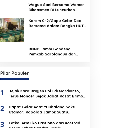
Wagub Sani Bersama Wamen
Dikdasmen RI Luncurkan
Aplikasi Bungo Pintar, Dorong
Transformasi Digital
Korem 042/Gapu Gelar Doa
Pendidikan di Jambi
Bersama dalam Rangka HUT
Ke-1 Kodam XX/TIB
BNNP Jambi Gandeng
Pemkab Sarolangun dan
Densus 88 Perkuat Benteng
Pelajar dari Radikalisme,
Terorisme, dan Narkoba
Pilar Populer
1
Jejak Karir Brigjen Pol Edi Mardianto,
Terus Moncer Sejak Jabat Kasat Brimob
Polda Jambi
2
Dapat Gelar Adat “Dubalang Sakti
Utamo”, Kapolda Jambi: Suatu
Penghormatan Dari Anak Negeri Untuk
3
Institusi Polri
Letkol Arm Eko Pristiono dari Kostrad
Resmi Jabat Dandim Jambi