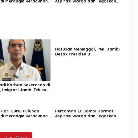
 di Merangin Keracunan
Aspirasi Warga dan Tegaskan
ur
Status Pengelolaan Aset Negara
Ratusan Meninggal, PMII Jambi
Desak Presiden B
adi Korban Kekerasan di
 Imigrasi Jambi Telusuri
aan Warga Bungo
Hari Guru, Puluhan
Pertamina EP Jambi Hormati
 di Merangin Keracunan
Aspirasi Warga dan Tegaskan
ur
Status Pengelolaan Aset Negara
View More