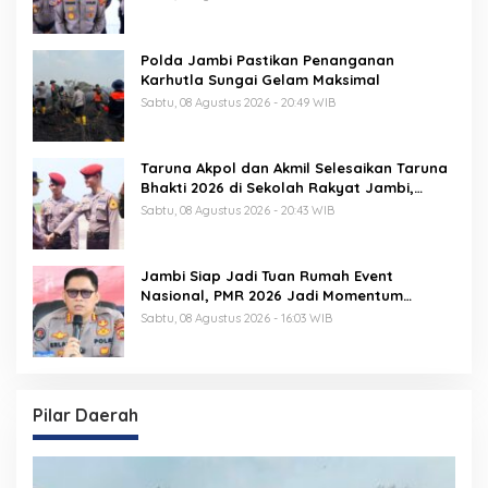
Polda Jambi Pastikan Penanganan
Karhutla Sungai Gelam Maksimal
Sabtu, 08 Agustus 2026 - 20:49 WIB
Taruna Akpol dan Akmil Selesaikan Taruna
Bhakti 2026 di Sekolah Rakyat Jambi,
Kegiatan Berlangsung Aman dan Lancar
Sabtu, 08 Agustus 2026 - 20:43 WIB
Jambi Siap Jadi Tuan Rumah Event
Nasional, PMR 2026 Jadi Momentum
Pembuktian
Sabtu, 08 Agustus 2026 - 16:03 WIB
Pilar Daerah