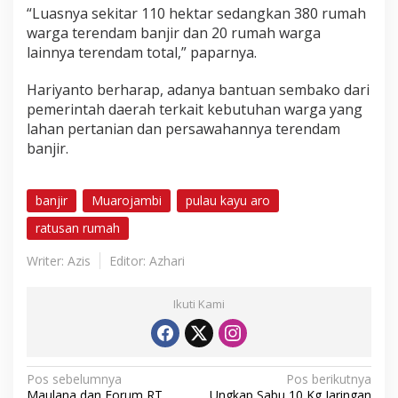
“Luasnya sekitar 110 hektar sedangkan 380 rumah
warga terendam banjir dan 20 rumah warga
lainnya terendam total,” paparnya.
Hariyanto berharap, adanya bantuan sembako dari
pemerintah daerah terkait kebutuhan warga yang
lahan pertanian dan persawahannya terendam
banjir.
banjir
Muarojambi
pulau kayu aro
ratusan rumah
Writer: Azis
Editor: Azhari
Ikuti Kami
N
Pos sebelumnya
Pos berikutnya
Maulana dan Forum RT
Ungkap Sabu 10 Kg Jaringan