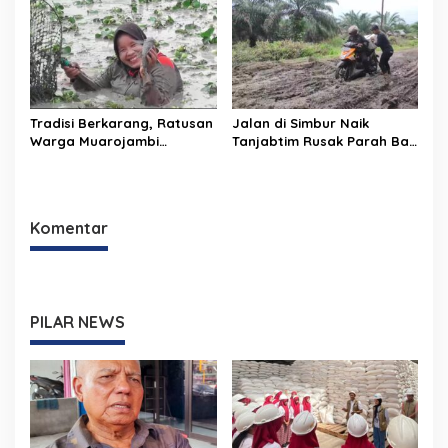
APD Pekerja
Tradisi Berkarang, Ratusan
Jalan di Simbur Naik
Warga Muarojambi
Tanjabtim Rusak Parah Bak
Berebut Cari Ikan Saat
Kubangan Kerbau
Musim Kemarau
Komentar
PILAR NEWS