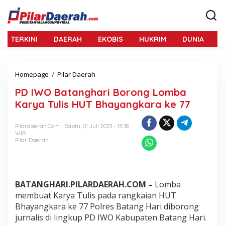
L
e
w
a
TERKINI
DAERAH
EKOBIS
HUKRIM
DUNIA
N
t
i
k
e
Homepage
/
Pilar Daerah
P
k
D
o
PD IWO Batanghari Borong Lomba
I
n
W
Karya Tulis HUT Bhayangkara ke 77
t
O
e
B
n
Pilardaerah.com
Sabtu, 01 Juli 2023 - 15:38
a
WIB
t
Pilar Daerah
a
n
g
h
a
BATANGHARI.PILARDAERAH.COM –
Lomba
r
membuat Karya Tulis pada rangkaian HUT
i
Bhayangkara ke 77 Polres Batang Hari diborong
B
jurnalis di lingkup PD IWO Kabupaten Batang Hari.
o