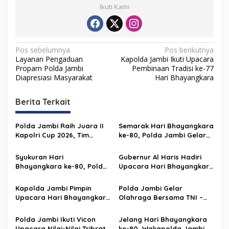
Ikuti Kami
N
Pos sebelumnya
Pos berikutnya
Layanan Pengaduan
Kapolda Jambi Ikuti Upacara
a
Propam Polda Jambi
Pembinaan Tradisi ke-77
v
Diapresiasi Masyarakat
Hari Bhayangkara
i
Berita Terkait
g
a
Polda Jambi Raih Juara II
Semarak Hari Bhayangkara
s
Kapolri Cup 2026, Tim
ke-80, Polda Jambi Gelar
Menembak Ukir Prestasi
Kejuaraan Menembak
i
Nasional
Kapolda Cup 2026
Syukuran Hari
Gubernur Al Haris Hadiri
p
Bhayangkara ke-80, Polda
Upacara Hari Bhayangkara
Jambi Teguhkan Komitmen
ke-80, Apresiasi
o
“Polri untuk Masyarakat”
Pengabdian Polri untuk
Kapolda Jambi Pimpin
Polda Jambi Gelar
s
Bangsa dan Daerah
Upacara Hari Bhayangkara
Olahraga Bersama TNI –
Ke-80, Teguhkan Komitmen
Polri dan Masyarakat,
“Polri untuk Masyarakat
Perkuat Sinegritas Menuju
Polda Jambi Ikuti Vicon
Jelang Hari Bhayangkara
Hari Bhayangkara ke-80
Upacara Nilai-Nilai Tribrata
ke-80, Wakapolda Jambi