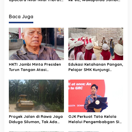
dalam Rangka Hari
Pimpin Upacara Tabur
Bhayangkara ke-80
Bunga di Perairan Kuala
Tungkal
Baca Juga
HKTI Jambi Minta Presiden
Edukasi Ketahanan Pangan,
Turun Tangan Atasi
Pelajar SMK Kunjungi
Persoalan Lahan Sawit
Gudang BULOG
yang Disita Negara
Proyek Jalan di Rawa Jaya
OJK Perkuat Tata Kelola
Diduga Siluman, Tak Ada
Melalui Pengembabgan SI-
Papan Informasi Publik dan
GRC Terintegrasi