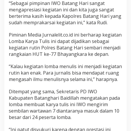
y
“Sebagai pimpinan IWO Batang Hari sangat
a
mengapresiasi kegiatan ini dan kita juga sangat
n
berterima kasih kepada Kapolres Batang Hari yang
g
sudah memprakarsai kegiatan ini,” kata Rudi.
k
a
r
Piminan Media Jurnalelit.co.id ini berharap kegiatan
a
Lomba Karya Tulis ini dapat dijadikan sebagai
k
kegiatan rutin Polres Batang Hari sembari menjadi
e
rangkaian HUT ke-77 Bhayangkara ke depan.
7
7
“Kalau kegiatan lomba menulis ini menjadi kegiatan
rutin kan enak. Para jurnalis bisa mendapat ruang
mengasah ilmu menulisnya selama ini,” harapnya.
Ditempat yang sama, Sekretaris PD IWO
Kabupaten Batanghari Baidillah mengatakan pada
lomba membuat karya tulis ini IWO mengirim
sembilan wartawan 7 diantaranya masuk dalam 10
besar dari 24 peserta lomba.
“Ini patut disyukuri karena dengan prestasi ini