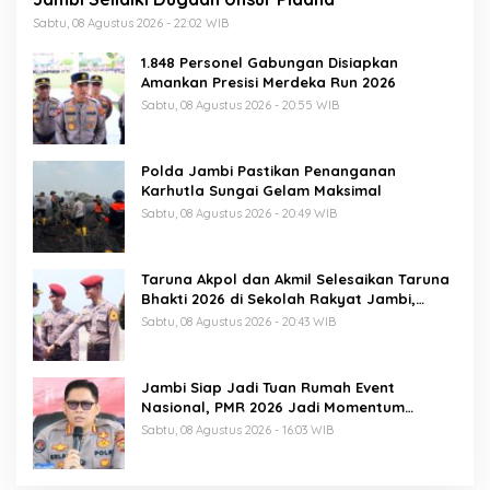
Sabtu, 08 Agustus 2026 - 22:02 WIB
1.848 Personel Gabungan Disiapkan
Amankan Presisi Merdeka Run 2026
Sabtu, 08 Agustus 2026 - 20:55 WIB
Polda Jambi Pastikan Penanganan
Karhutla Sungai Gelam Maksimal
Sabtu, 08 Agustus 2026 - 20:49 WIB
Taruna Akpol dan Akmil Selesaikan Taruna
Bhakti 2026 di Sekolah Rakyat Jambi,
Kegiatan Berlangsung Aman dan Lancar
Sabtu, 08 Agustus 2026 - 20:43 WIB
Jambi Siap Jadi Tuan Rumah Event
Nasional, PMR 2026 Jadi Momentum
Pembuktian
Sabtu, 08 Agustus 2026 - 16:03 WIB