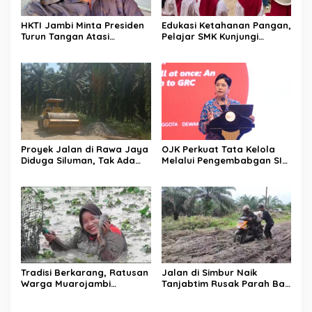
HKTI Jambi Minta Presiden
Edukasi Ketahanan Pangan,
Turun Tangan Atasi
Pelajar SMK Kunjungi
Persoalan Lahan Sawit
Gudang BULOG
yang Disita Negara
Proyek Jalan di Rawa Jaya
OJK Perkuat Tata Kelola
Diduga Siluman, Tak Ada
Melalui Pengembabgan SI-
Papan Informasi Publik dan
GRC Terintegrasi
APD Pekerja
Tradisi Berkarang, Ratusan
Jalan di Simbur Naik
Warga Muarojambi
Tanjabtim Rusak Parah Bak
Berebut Cari Ikan Saat
Kubangan Kerbau
Musim Kemarau