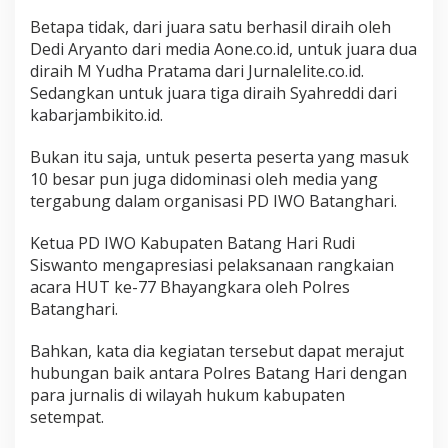
r
o
Betapa tidak, dari juara satu berhasil diraih oleh
n
Dedi Aryanto dari media Aone.co.id, untuk juara dua
g
diraih M Yudha Pratama dari Jurnalelite.co.id.
L
Sedangkan untuk juara tiga diraih Syahreddi dari
o
kabarjambikito.id.
m
b
a
Bukan itu saja, untuk peserta peserta yang masuk
K
10 besar pun juga didominasi oleh media yang
a
tergabung dalam organisasi PD IWO Batanghari.
r
y
a
Ketua PD IWO Kabupaten Batang Hari Rudi
T
Siswanto mengapresiasi pelaksanaan rangkaian
u
acara HUT ke-77 Bhayangkara oleh Polres
l
Batanghari.
i
s
H
Bahkan, kata dia kegiatan tersebut dapat merajut
U
hubungan baik antara Polres Batang Hari dengan
T
para jurnalis di wilayah hukum kabupaten
B
setempat.
h
a