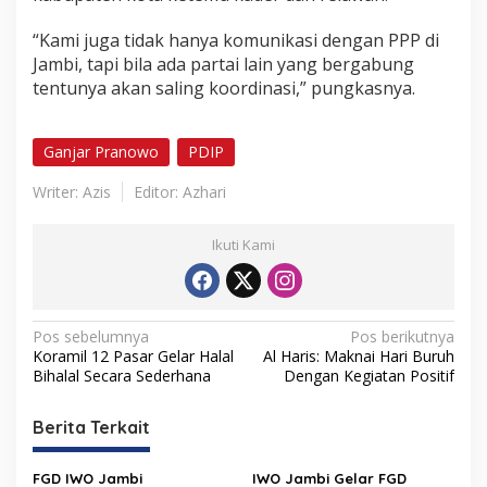
“Kami juga tidak hanya komunikasi dengan PPP di
Jambi, tapi bila ada partai lain yang bergabung
tentunya akan saling koordinasi,” pungkasnya.
Ganjar Pranowo
PDIP
Writer: Azis
Editor: Azhari
Ikuti Kami
N
Pos sebelumnya
Pos berikutnya
Koramil 12 Pasar Gelar Halal
Al Haris: Maknai Hari Buruh
a
Bihalal Secara Sederhana
Dengan Kegiatan Positif
v
i
Berita Terkait
g
FGD IWO Jambi
IWO Jambi Gelar FGD