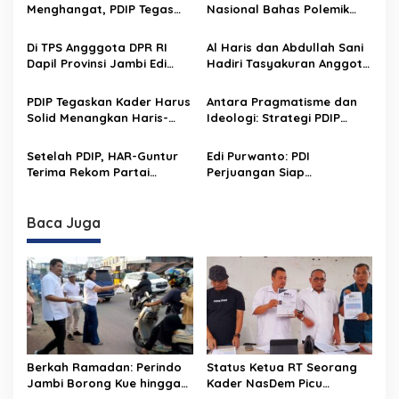
a
Menghangat, PDIP Tegas
Nasional Bahas Polemik
s
Tolak Pilkada Lewat DPRD
Pilkada, PDIP dan PKS
dan Usulkan E-Voting
Sampaikan Sikap Berbeda
Di TPS Angggota DPR RI
Al Haris dan Abdullah Sani
i
Dapil Provinsi Jambi Edi
Hadiri Tasyakuran Anggota
p
Purwanto, Haris-Sani
DPR RI Edi Purwanto
Menang Telak
o
PDIP Tegaskan Kader Harus
Antara Pragmatisme dan
Solid Menangkan Haris-
Ideologi: Strategi PDIP
s
Sani di Pilgub Jambi
dalam Pilkada Jambi 2024
Setelah PDIP, HAR-Guntur
Edi Purwanto: PDI
Terima Rekom Partai
Perjuangan Siap
Gerindra
Menangkan HAR-Guntur
Baca Juga
Berkah Ramadan: Perindo
Status Ketua RT Seorang
Jambi Borong Kue hingga
Kader NasDem Picu