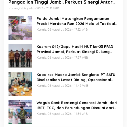
Pengadilan Tinggi Jambi, Perkuat Sinergi Antar
Lembaga Penegak Hukum
Kamis, 06 Agustus 2026 - 23:11 WIB
Polda Jambi Matangkan Pengamanan
Presisi Merdeka Run 2026 Melalui Tactical
Floor Game
Kamis, 06 Agustus 2026 - 17:32 WIB
Kasrem 042/Gapu Hadiri HUT ke-23 PPAD
Provinsi Jambi, Perkuat Sinergi Dukung
Program Pemerintah
Kamis, 06 Agustus 2026 - 17:27 WIB
Kapolres Muaro Jambi: Sengketa PT SATU
Diselesaikan Lewat Dialog, Operasional
PKS Tetap Berjalan
Kamis, 06 Agustus 2026 - 14:45 WIB
Wagub Sani: Bentengi Generasi Jambi dari
IRET, TCC, dan Perundungan Dimulai dari
Sekolah
Kamis, 06 Agustus 2026 - 14:34 WIB