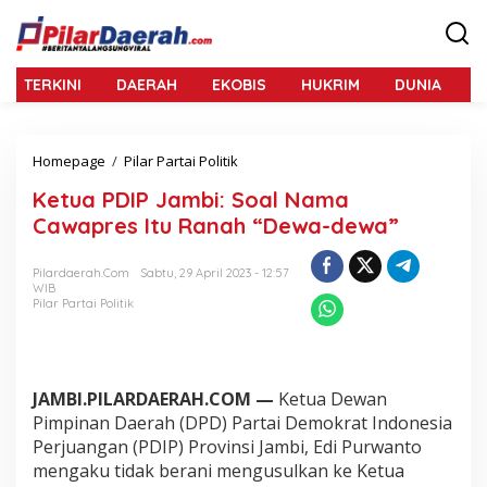
L
e
w
a
TERKINI
DAERAH
EKOBIS
HUKRIM
DUNIA
N
t
i
k
e
Homepage
/
Pilar Partai Politik
K
k
e
o
Ketua PDIP Jambi: Soal Nama
t
n
u
Cawapres Itu Ranah “Dewa-dewa”
t
a
e
P
n
Pilardaerah.com
Sabtu, 29 April 2023 - 12:57
D
WIB
I
Pilar Partai Politik
P
J
a
m
b
JAMBI.PILARDAERAH.COM —
Ketua Dewan
i
Pimpinan Daerah (DPD) Partai Demokrat Indonesia
:
Perjuangan (PDIP) Provinsi Jambi, Edi Purwanto
S
mengaku tidak berani mengusulkan ke Ketua
o