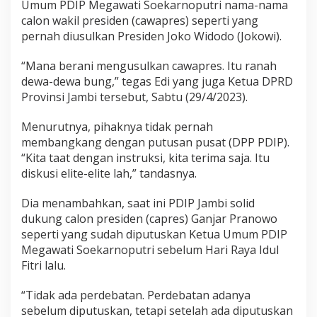
Umum PDIP Megawati Soekarnoputri nama-nama
a
l
calon wakil presiden (cawapres) seperti yang
N
pernah diusulkan Presiden Joko Widodo (Jokowi).
a
m
“Mana berani mengusulkan cawapres. Itu ranah
a
dewa-dewa bung,” tegas Edi yang juga Ketua DPRD
C
a
Provinsi Jambi tersebut, Sabtu (29/4/2023).
w
a
Menurutnya, pihaknya tidak pernah
p
membangkang dengan putusan pusat (DPP PDIP).
r
“Kita taat dengan instruksi, kita terima saja. Itu
e
s
diskusi elite-elite lah,” tandasnya.
I
t
Dia menambahkan, saat ini PDIP Jambi solid
u
dukung calon presiden (capres) Ganjar Pranowo
R
seperti yang sudah diputuskan Ketua Umum PDIP
a
n
Megawati Soekarnoputri sebelum Hari Raya Idul
a
Fitri lalu.
h
"
“Tidak ada perdebatan. Perdebatan adanya
D
sebelum diputuskan, tetapi setelah ada diputuskan
e