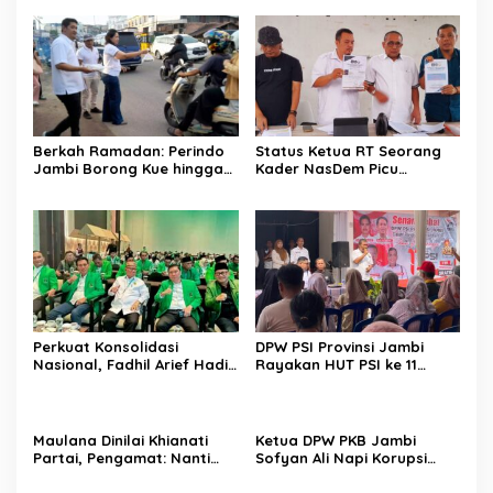
Berkah Ramadan: Perindo
Status Ketua RT Seorang
Jambi Borong Kue hingga
Kader NasDem Picu
Ayam Geprek UMKM untuk
Langkah Hukum, Legalitas
Takjil, Pedagang Sumringah
PAW DPRD Dipertanyakan
Perkuat Konsolidasi
DPW PSI Provinsi Jambi
Nasional, Fadhil Arief Hadiri
Rayakan HUT PSI ke 11
Mukernas I PPP 2026 di
Tahun
Makasar
Maulana Dinilai Khianati
Ketua DPW PKB Jambi
Partai, Pengamat: Nanti
Sofyan Ali Napi Korupsi
Masyarakat Pula yang
Dipecat DPP, ini