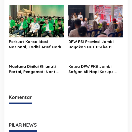
Ayam Geprek UMKM untuk
Langkah Hukum, Legalitas
Takjil, Pedagang Sumringah
PAW DPRD Dipertanyakan
Perkuat Konsolidasi
DPW PSI Provinsi Jambi
Nasional, Fadhil Arief Hadiri
Rayakan HUT PSI ke 11
Mukernas I PPP 2026 di
Tahun
Makasar
Maulana Dinilai Khianati
Ketua DPW PKB Jambi
Partai, Pengamat: Nanti
Sofyan Ali Napi Korupsi
Masyarakat Pula yang
Dipecat DPP, ini
Dikhianatinya
Penggantinya
Komentar
PILAR NEWS