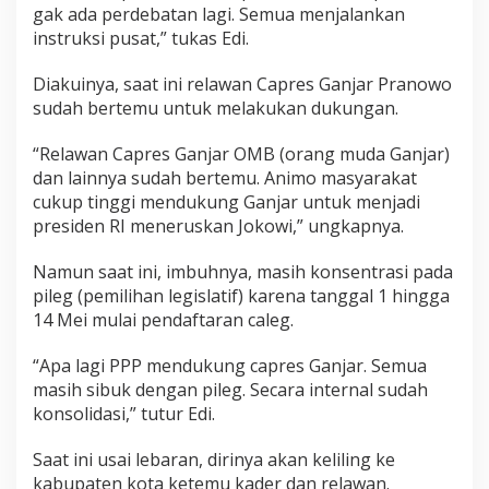
w
gak ada perdebatan lagi. Semua menjalankan
a
instruksi pusat,” tukas Edi.
-
d
Diakuinya, saat ini relawan Capres Ganjar Pranowo
e
sudah bertemu untuk melakukan dukungan.
w
a
"
“Relawan Capres Ganjar OMB (orang muda Ganjar)
dan lainnya sudah bertemu. Animo masyarakat
cukup tinggi mendukung Ganjar untuk menjadi
presiden RI meneruskan Jokowi,” ungkapnya.
Namun saat ini, imbuhnya, masih konsentrasi pada
pileg (pemilihan legislatif) karena tanggal 1 hingga
14 Mei mulai pendaftaran caleg.
“Apa lagi PPP mendukung capres Ganjar. Semua
masih sibuk dengan pileg. Secara internal sudah
konsolidasi,” tutur Edi.
Saat ini usai lebaran, dirinya akan keliling ke
kabupaten kota ketemu kader dan relawan.