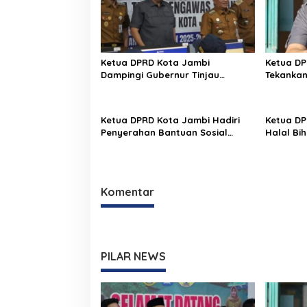
Ketua DPRD Kota Jambi
Ketua DP
Dampingi Gubernur Tinjau
Tekankan
Pelaksanaan TKA SMP 2026
Pimpin A
Sipin
Ketua DPRD Kota Jambi Hadiri
Ketua DP
Penyerahan Bantuan Sosial
Halal Bi
untuk Korban Kebakaran di
Percepa
Empat Kelurahan
Seberan
Komentar
PILAR NEWS