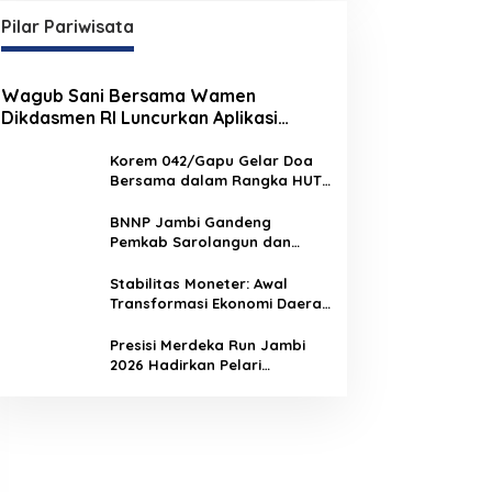
Pilar Pariwisata
Wagub Sani Bersama Wamen
Dikdasmen RI Luncurkan Aplikasi
Bungo Pintar, Dorong Transformasi
Digital Pendidikan di Jambi
Korem 042/Gapu Gelar Doa
Bersama dalam Rangka HUT
Ke-1 Kodam XX/TIB
BNNP Jambi Gandeng
Pemkab Sarolangun dan
Densus 88 Perkuat Benteng
Pelajar dari Radikalisme,
Stabilitas Moneter: Awal
Terorisme, dan Narkoba
Transformasi Ekonomi Daerah
Jambi
Presisi Merdeka Run Jambi
2026 Hadirkan Pelari
Nasional, 8.750 Peserta Siap
Ramaikan Ajang Lari Terbesar
di Jambi