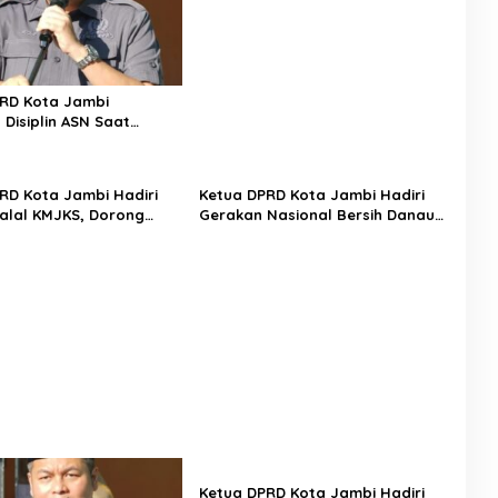
Dukung Penguatan Akses
Bantuan Hukum
RD Kota Jambi
 Disiplin ASN Saat
pel di Kecamatan Danau
RD Kota Jambi Hadiri
Ketua DPRD Kota Jambi Hadiri
halal KMJKS, Dorong
Gerakan Nasional Bersih Danau
tan Pembangunan Jambi
Sipin Bersama Menteri
g
Lingkungan Hidup
Ketua DPRD Kota Jambi Hadiri