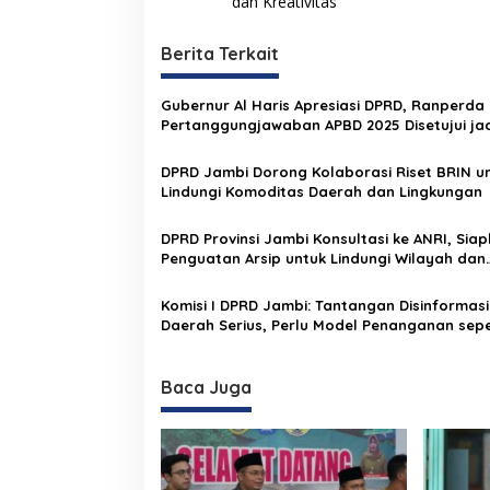
dan Kreativitas
v
i
Berita Terkait
g
Gubernur Al Haris Apresiasi DPRD, Ranperda
a
Pertanggungjawaban APBD 2025 Disetujui jad
s
Perda
DPRD Jambi Dorong Kolaborasi Riset BRIN u
i
Lindungi Komoditas Daerah dan Lingkungan
p
o
DPRD Provinsi Jambi Konsultasi ke ANRI, Sia
Penguatan Arsip untuk Lindungi Wilayah dan
s
Sejarah Daerah
Komisi I DPRD Jambi: Tantangan Disinformasi
Daerah Serius, Perlu Model Penanganan sepe
dan Jabar
Baca Juga