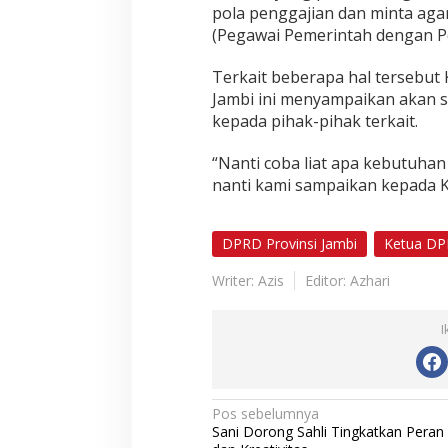
pola penggajian dan minta aga
(Pegawai Pemerintah dengan Per
Terkait beberapa hal tersebut
Jambi ini menyampaikan akan s
kepada pihak-pihak terkait.
“Nanti coba liat apa kebutuha
nanti kami sampaikan kepada Ka
DPRD Provinsi Jambi
Ketua DPR
Writer: Azis
Editor: Azhari
I
N
Pos sebelumnya
Sani Dorong Sahli Tingkatkan Peran
a