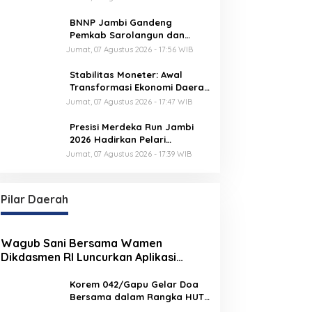
BNNP Jambi Gandeng
Pemkab Sarolangun dan
Densus 88 Perkuat Benteng
Jumat, 07 Agustus 2026 - 17:56 WIB
Pelajar dari Radikalisme,
Terorisme, dan Narkoba
Stabilitas Moneter: Awal
Transformasi Ekonomi Daerah
Jambi
Jumat, 07 Agustus 2026 - 17:47 WIB
Presisi Merdeka Run Jambi
2026 Hadirkan Pelari
Nasional, 8.750 Peserta Siap
Jumat, 07 Agustus 2026 - 17:39 WIB
Ramaikan Ajang Lari Terbesar
di Jambi
Pilar Daerah
Wagub Sani Bersama Wamen
Dikdasmen RI Luncurkan Aplikasi
Bungo Pintar, Dorong Transformasi
Digital Pendidikan di Jambi
Korem 042/Gapu Gelar Doa
Bersama dalam Rangka HUT
Ke-1 Kodam XX/TIB