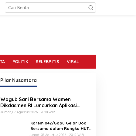
TA
POLITIK
SELEBRITIS
VIRAL
Pilar Nusantara
Wagub Sani Bersama Wamen
Dikdasmen RI Luncurkan Aplikasi
Bungo Pintar, Dorong Transformasi
Jumat, 07 Agustus 2026 - 20:18 WIB
Digital Pendidikan di Jambi
Korem 042/Gapu Gelar Doa
Bersama dalam Rangka HUT
Ke-1 Kodam XX/TIB
Jumat, 07 Agustus 2026 - 20:12 WIB