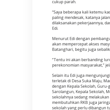
cukup parah.
D
u
“Saya beberapa kali ketemu kad
a
paling mendesak, katanya jalan.
R
u
dilaksanakan pekerjaannya, dan
a
Edi.
s
J
Menurut Edi dengan pembangun
a
akan mempercepat akses masya
l
a
Batanghari, begitu juga sebalik
n
“Tentu ini akan berbanding lu
perekonomian masyarakat,” jela
Selain itu Edi juga mengunjun
terletak di Desa Suka Maju, M
dengan Kepala Sekolah, Guru-g
Sarolangun, Kepala Sekolah, 
sekolahnya sedang melakukan
membutuhkan RKB juga jaringan 
sekolah yang perlu dibangun t