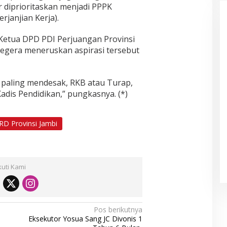
r diprioritaskan menjadi PPPK
janjian Kerja).
 Ketua DPD PDI Perjuangan Provinsi
egera meneruskan aspirasi tersebut
n paling mendesak, RKB atau Turap,
dis Pendidikan,” pungkasnya. (*)
D Provinsi Jambi
kuti Kami
Pos berikutnya
Eksekutor Yosua Sang JC Divonis 1