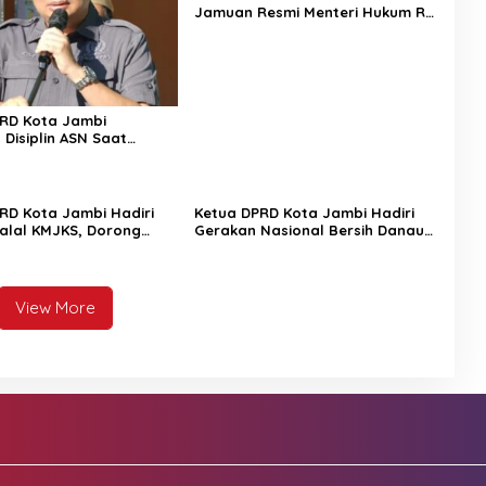
Jamuan Resmi Menteri Hukum RI,
Dukung Penguatan Akses
Bantuan Hukum
RD Kota Jambi
 Disiplin ASN Saat
pel di Kecamatan Danau
RD Kota Jambi Hadiri
Ketua DPRD Kota Jambi Hadiri
halal KMJKS, Dorong
Gerakan Nasional Bersih Danau
tan Pembangunan Jambi
Sipin Bersama Menteri
g
Lingkungan Hidup
View More