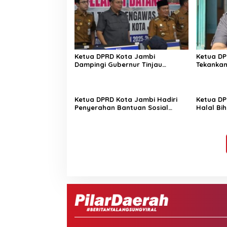
Ketua DPRD Kota Jambi
Ketua DP
Dampingi Gubernur Tinjau
Tekankan
Pelaksanaan TKA SMP 2026
Pimpin A
Sipin
Ketua DPRD Kota Jambi Hadiri
Ketua DP
Penyerahan Bantuan Sosial
Halal Bi
untuk Korban Kebakaran di
Percepa
Empat Kelurahan
Seberan