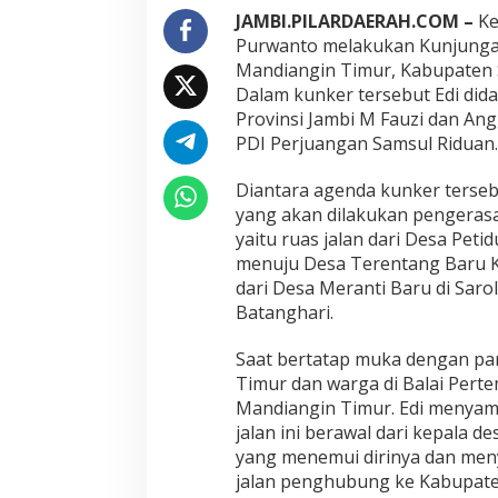
o
JAMBI.PILARDAERAH.COM –
Ke
l
Purwanto melakukan Kunjungan
a
Mandiangin Timur, Kabupaten S
n
Dalam kunker tersebut Edi did
g
Provinsi Jambi M Fauzi dan Ang
u
n
PDI Perjuangan Samsul Riduan.
,
E
Diantara agenda kunker tersebu
d
yang akan dilakukan pengerasa
i
yaitu ruas jalan dari Desa Pet
P
u
menuju Desa Terentang Baru K
r
dari Desa Meranti Baru di Sar
w
Batanghari.
a
n
Saat bertatap muka dengan pa
t
o
Timur dan warga di Balai Pert
T
Mandiangin Timur. Edi menya
i
jalan ini berawal dari kepala 
n
yang menemui dirinya dan men
j
a
jalan penghubung ke Kabupate
u