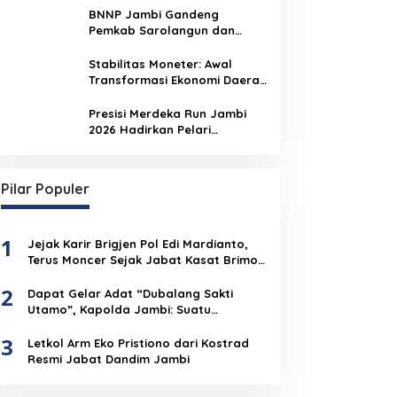
BNNP Jambi Gandeng
Pemkab Sarolangun dan
Densus 88 Perkuat Benteng
Pelajar dari Radikalisme,
Stabilitas Moneter: Awal
Terorisme, dan Narkoba
Transformasi Ekonomi Daerah
Jambi
Presisi Merdeka Run Jambi
2026 Hadirkan Pelari
Nasional, 8.750 Peserta Siap
Ramaikan Ajang Lari Terbesar
di Jambi
Pilar Populer
1
Jejak Karir Brigjen Pol Edi Mardianto,
Terus Moncer Sejak Jabat Kasat Brimob
Polda Jambi
2
Dapat Gelar Adat “Dubalang Sakti
Utamo”, Kapolda Jambi: Suatu
Penghormatan Dari Anak Negeri Untuk
3
Institusi Polri
Letkol Arm Eko Pristiono dari Kostrad
Resmi Jabat Dandim Jambi