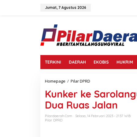
L
e
Jumat, 7 Agustus 2026
w
a
t
i
k
e
k
o
n
TERKINI
DAERAH
EKOBIS
HUKRIM
t
e
n
Homepage
/
Pilar DPRD
K
u
Kunker ke Sarolang
n
k
Dua Ruas Jalan
e
r
k
Pilardaerah.com
Selasa, 14 Februari 2023 - 21:37 WIB
e
Pilar DPRD
S
a
r