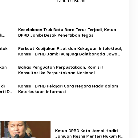
Tahun 6 Bulan
Kecelakaan Truk Batu Bara Terus Terjadi, Ketua
i
DPRD Jambi Desak Penertiban Tegas
ntuk
Perkuat Kebijakan Riset dan Kekayaan Intelektual,
Komisi I DPRD Jambi Kunjungi Balitbangda Jawa
Barat
pkan
Bahas Penguatan Perpustakaan, Komisi I
Konsultasi ke Perpustakaan Nasional
 di
Komisi I DPRD Pelajari Cara Negara Hadir dalam
rti DKI
Keterbukaan Informasi
Ketua DPRD Kota Jambi Hadiri
Jamuan Resmi Menteri Hukum RI,