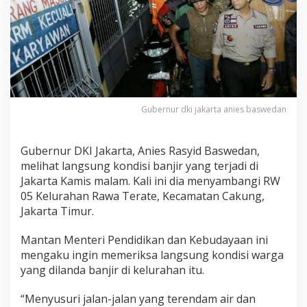
n
j
i
r
,
A
n
i
e
Gubernur dki jakarta anies baswedan
s
B
a
Gubernur DKI Jakarta, Anies Rasyid Baswedan,
k
a
melihat langsung kondisi banjir yang terjadi di
l
Jakarta Kamis malam. Kali ini dia menyambangi RW
C
05 Kelurahan Rawa Terate, Kecamatan Cakung,
e
Jakarta Timur.
k
P
a
Mantan Menteri Pendidikan dan Kebudayaan ini
b
mengaku ingin memeriksa langsung kondisi warga
r
yang dilanda banjir di kelurahan itu.
i
k
“Menyusuri jalan-jalan yang terendam air dan
S