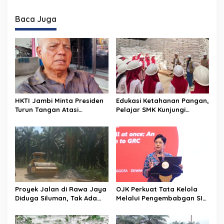
i
Baca Juga
g
a
s
i
p
o
HKTI Jambi Minta Presiden
Edukasi Ketahanan Pangan,
s
Turun Tangan Atasi
Pelajar SMK Kunjungi
Persoalan Lahan Sawit
Gudang BULOG
yang Disita Negara
Proyek Jalan di Rawa Jaya
OJK Perkuat Tata Kelola
Diduga Siluman, Tak Ada
Melalui Pengembabgan SI-
Papan Informasi Publik dan
GRC Terintegrasi
APD Pekerja