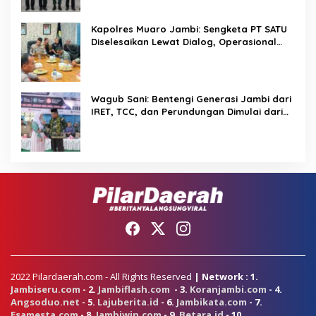
Kapolres Muaro Jambi: Sengketa PT SATU
Diselesaikan Lewat Dialog, Operasional
PKS Tetap Berjalan
Wagub Sani: Bentengi Generasi Jambi dari
IRET, TCC, dan Perundungan Dimulai dari
Sekolah
2022 Pilardaerah.com - All Rights Reserved
| Network : 1.
Jambiseru.com
- 2.
Jambiflash.com
- 3.
Koranjambi.com
- 4.
Angsoduo.net
- 5.
Lajuberita.id
- 6.
Jambikata.com
- 7.
Esamesta.com
- 8.
Jambiwin.com
- 9.
Betara.id
- 10.