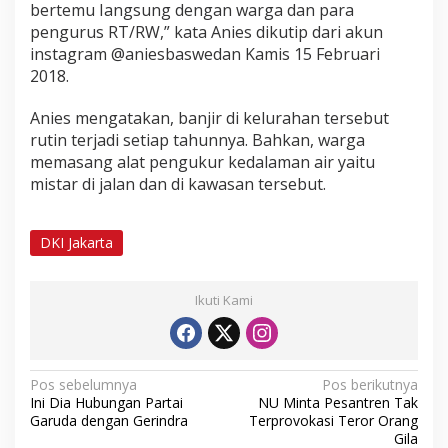
e
bertemu Iangsung dengan warga dan para
k
pengurus RT/RW,” kata Anies dikutip dari akun
i
instagram @aniesbaswedan Kamis 15 Februari
t
2018.
a
r
Anies mengatakan, banjir di kelurahan tersebut
rutin terjadi setiap tahunnya. Bahkan, warga
memasang alat pengukur kedalaman air yaitu
mistar di jalan dan di kawasan tersebut.
DKI Jakarta
Ikuti Kami
N
Pos sebelumnya
Pos berikutnya
Ini Dia Hubungan Partai
NU Minta Pesantren Tak
a
Garuda dengan Gerindra
Terprovokasi Teror Orang
v
Gila