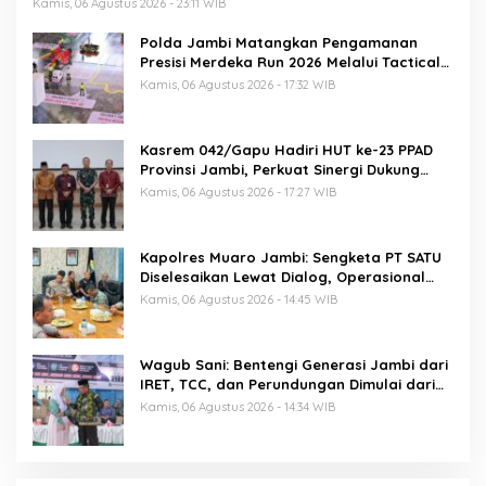
Lembaga Penegak Hukum
Kamis, 06 Agustus 2026 - 23:11 WIB
Polda Jambi Matangkan Pengamanan
Presisi Merdeka Run 2026 Melalui Tactical
Floor Game
Kamis, 06 Agustus 2026 - 17:32 WIB
Kasrem 042/Gapu Hadiri HUT ke-23 PPAD
Provinsi Jambi, Perkuat Sinergi Dukung
Program Pemerintah
Kamis, 06 Agustus 2026 - 17:27 WIB
Kapolres Muaro Jambi: Sengketa PT SATU
Diselesaikan Lewat Dialog, Operasional
PKS Tetap Berjalan
Kamis, 06 Agustus 2026 - 14:45 WIB
Wagub Sani: Bentengi Generasi Jambi dari
IRET, TCC, dan Perundungan Dimulai dari
Sekolah
Kamis, 06 Agustus 2026 - 14:34 WIB