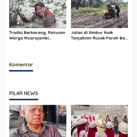
Tradisi Berkarang, Ratusan
Jalan di Simbur Naik
Warga Muarojambi
Tanjabtim Rusak Parah Bak
Berebut Cari Ikan Saat
Kubangan Kerbau
Musim Kemarau
Komentar
PILAR NEWS