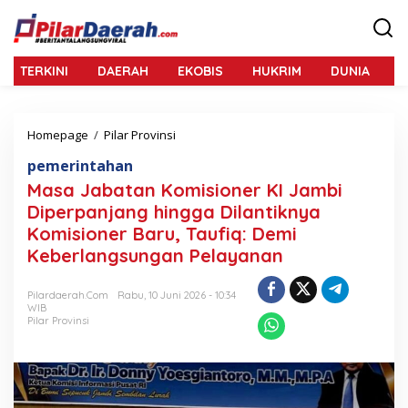
L
e
w
a
TERKINI
DAERAH
EKOBIS
HUKRIM
DUNIA
N
t
i
k
e
Homepage
/
Pilar Provinsi
M
k
a
o
pemerintahan
s
n
a
Masa Jabatan Komisioner KI Jambi
t
J
e
Diperpanjang hingga Dilantiknya
a
n
Komisioner Baru, Taufiq: Demi
b
a
Keberlangsungan Pelayanan
t
a
Pilardaerah.com
Rabu, 10 Juni 2026 - 10:34
n
WIB
K
Pilar Provinsi
o
m
i
s
i