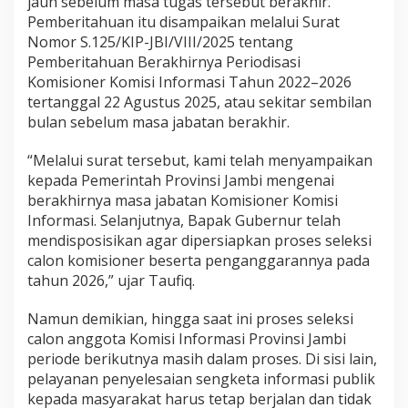
jauh sebelum masa tugas tersebut berakhir.
n
Pemberitahuan itu disampaikan melalui Surat
g
g
Nomor S.125/KIP-JBI/VIII/2025 tentang
a
Pemberitahuan Berakhirnya Periodisasi
D
Komisioner Komisi Informasi Tahun 2022–2026
i
tertanggal 22 Agustus 2025, atau sekitar sembilan
l
bulan sebelum masa jabatan berakhir.
a
n
t
“Melalui surat tersebut, kami telah menyampaikan
i
kepada Pemerintah Provinsi Jambi mengenai
k
berakhirnya masa jabatan Komisioner Komisi
n
Informasi. Selanjutnya, Bapak Gubernur telah
y
a
mendisposisikan agar dipersiapkan proses seleksi
K
calon komisioner beserta penganggarannya pada
o
tahun 2026,” ujar Taufiq.
m
i
Namun demikian, hingga saat ini proses seleksi
s
i
calon anggota Komisi Informasi Provinsi Jambi
o
periode berikutnya masih dalam proses. Di sisi lain,
n
pelayanan penyelesaian sengketa informasi publik
e
kepada masyarakat harus tetap berjalan dan tidak
r