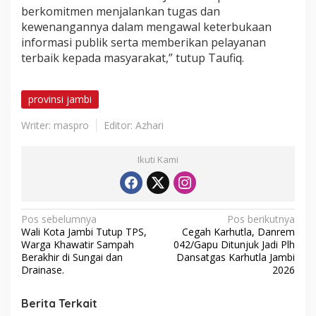
berkomitmen menjalankan tugas dan
kewenangannya dalam mengawal keterbukaan
informasi publik serta memberikan pelayanan
terbaik kepada masyarakat,” tutup Taufiq.
provinsi jambi
Writer: maspro
Editor: Azhari
Ikuti Kami
N
Pos sebelumnya
Pos berikutnya
Wali Kota Jambi Tutup TPS,
Cegah Karhutla, Danrem
a
Warga Khawatir Sampah
042/Gapu Ditunjuk Jadi Plh
v
Berakhir di Sungai dan
Dansatgas Karhutla Jambi
Drainase.
2026
i
g
Berita Terkait