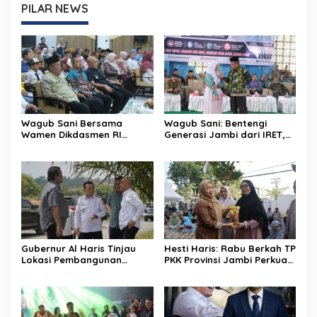
PILAR NEWS
Wagub Sani Bersama
Wagub Sani: Bentengi
Wamen Dikdasmen RI
Generasi Jambi dari IRET,
Luncurkan Aplikasi Bungo
TCC, dan Perundungan
Pintar, Dorong
Dimulai dari Sekolah
Transformasi Digital
Pendidikan di Jambi
Gubernur Al Haris Tinjau
Hesti Haris: Rabu Berkah TP
Lokasi Pembangunan
PKK Provinsi Jambi Perkuat
Sekolah Rakyat dan Lokasi
Literasi Keuangan dan
Pembangunan BTN Bungo
Budaya Kelola Sampah
Green City
dari Rumah