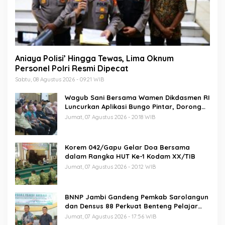
Aniaya Polisi’ Hingga Tewas, Lima Oknum
Personel Polri Resmi Dipecat
Sabtu, 08 Agustus 2026 - 09:21 WIB
Wagub Sani Bersama Wamen Dikdasmen RI
Luncurkan Aplikasi Bungo Pintar, Dorong
Transformasi Digital Pendidikan di Jambi
Jumat, 07 Agustus 2026 - 20:18 WIB
Korem 042/Gapu Gelar Doa Bersama
dalam Rangka HUT Ke-1 Kodam XX/TIB
Jumat, 07 Agustus 2026 - 20:12 WIB
BNNP Jambi Gandeng Pemkab Sarolangun
dan Densus 88 Perkuat Benteng Pelajar
dari Radikalisme, Terorisme, dan Narkoba
Jumat, 07 Agustus 2026 - 17:56 WIB