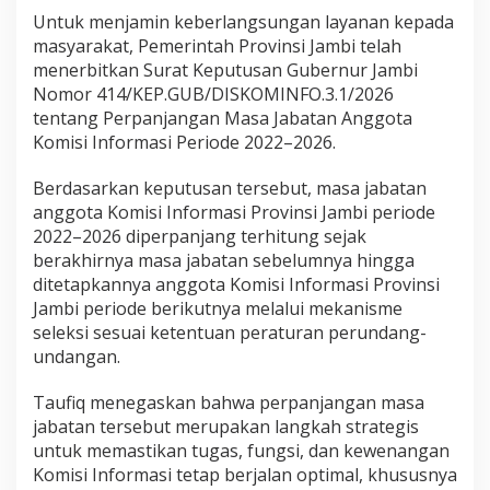
s
Untuk menjamin keberlangsungan layanan kepada
u
masyarakat, Pemerintah Provinsi Jambi telah
n
menerbitkan Surat Keputusan Gubernur Jambi
g
a
Nomor 414/KEP.GUB/DISKOMINFO.3.1/2026
n
tentang Perpanjangan Masa Jabatan Anggota
P
Komisi Informasi Periode 2022–2026.
e
l
Berdasarkan keputusan tersebut, masa jabatan
a
y
anggota Komisi Informasi Provinsi Jambi periode
a
2022–2026 diperpanjang terhitung sejak
n
berakhirnya masa jabatan sebelumnya hingga
a
ditetapkannya anggota Komisi Informasi Provinsi
n
Jambi periode berikutnya melalui mekanisme
seleksi sesuai ketentuan peraturan perundang-
undangan.
Taufiq menegaskan bahwa perpanjangan masa
jabatan tersebut merupakan langkah strategis
untuk memastikan tugas, fungsi, dan kewenangan
Komisi Informasi tetap berjalan optimal, khususnya