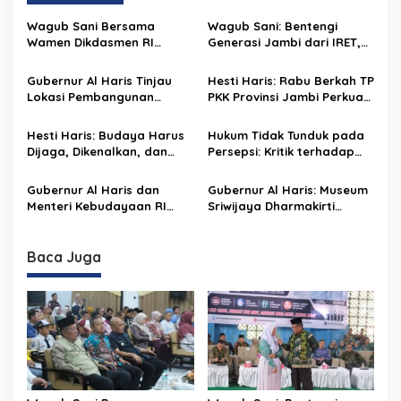
a
s
Wagub Sani Bersama
Wagub Sani: Bentengi
Wamen Dikdasmen RI
Generasi Jambi dari IRET,
i
Luncurkan Aplikasi Bungo
TCC, dan Perundungan
p
Pintar, Dorong
Dimulai dari Sekolah
Gubernur Al Haris Tinjau
Hesti Haris: Rabu Berkah TP
Transformasi Digital
Lokasi Pembangunan
PKK Provinsi Jambi Perkuat
o
Pendidikan di Jambi
Sekolah Rakyat dan Lokasi
Literasi Keuangan dan
s
Pembangunan BTN Bungo
Budaya Kelola Sampah
Hesti Haris: Budaya Harus
Hukum Tidak Tunduk pada
Green City
dari Rumah
Dijaga, Dikenalkan, dan
Persepsi: Kritik terhadap
Diwariskan
Monopoli Kebenaran oleh
Media dan Aktivis
Gubernur Al Haris dan
Gubernur Al Haris: Museum
Menteri Kebudayaan RI
Sriwijaya Dharmakirti
Buka Pusparagam Negeriku
Rekam Jejak Peradaban
“Dari Jambi untuk
Masa Lalu Provinsi Jambi
Indonesia”, Perkuat
Secara Utuh
Baca Juga
Pelestarian Budaya dan
Dorong Ekonomi Kreatif