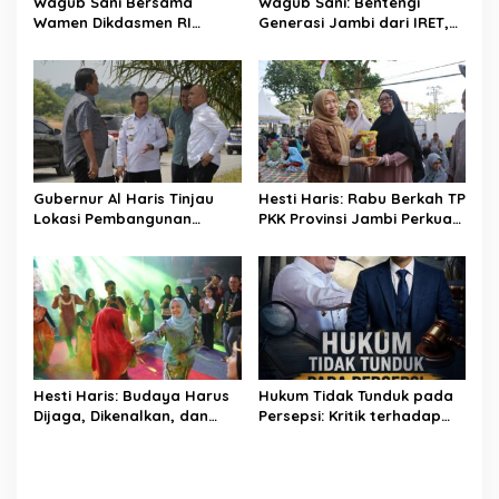
Wagub Sani Bersama
Wagub Sani: Bentengi
Wamen Dikdasmen RI
Generasi Jambi dari IRET,
Luncurkan Aplikasi Bungo
TCC, dan Perundungan
Pintar, Dorong
Dimulai dari Sekolah
Transformasi Digital
Pendidikan di Jambi
Gubernur Al Haris Tinjau
Hesti Haris: Rabu Berkah TP
Lokasi Pembangunan
PKK Provinsi Jambi Perkuat
Sekolah Rakyat dan Lokasi
Literasi Keuangan dan
Pembangunan BTN Bungo
Budaya Kelola Sampah
Green City
dari Rumah
Hesti Haris: Budaya Harus
Hukum Tidak Tunduk pada
Dijaga, Dikenalkan, dan
Persepsi: Kritik terhadap
Diwariskan
Monopoli Kebenaran oleh
Media dan Aktivis