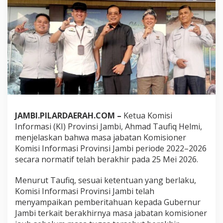
o
n
e
r
K
I
J
a
m
b
i
D
i
JAMBI.PILARDAERAH.COM –
Ketua Komisi
p
Informasi (KI) Provinsi Jambi, Ahmad Taufiq Helmi,
e
menjelaskan bahwa masa jabatan Komisioner
r
p
Komisi Informasi Provinsi Jambi periode 2022–2026
a
secara normatif telah berakhir pada 25 Mei 2026.
n
j
Menurut Taufiq, sesuai ketentuan yang berlaku,
a
Komisi Informasi Provinsi Jambi telah
n
g
menyampaikan pemberitahuan kepada Gubernur
h
Jambi terkait berakhirnya masa jabatan komisioner
i