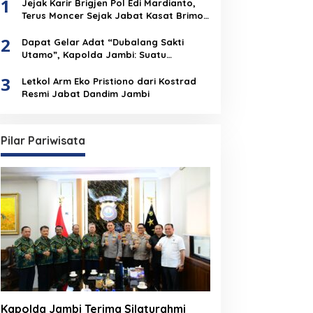
1
Jejak Karir Brigjen Pol Edi Mardianto,
Terus Moncer Sejak Jabat Kasat Brimob
Polda Jambi
2
Dapat Gelar Adat “Dubalang Sakti
Utamo”, Kapolda Jambi: Suatu
Penghormatan Dari Anak Negeri Untuk
3
Institusi Polri
Letkol Arm Eko Pristiono dari Kostrad
Resmi Jabat Dandim Jambi
Pilar Pariwisata
Kapolda Jambi Terima Silaturahmi