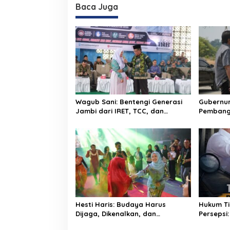
Baca Juga
Wagub Sani: Bentengi Generasi
Gubernur 
Jambi dari IRET, TCC, dan
Pembang
Perundungan Dimulai dari
dan Lok
Sekolah
Bungo Gr
Hesti Haris: Budaya Harus
Hukum Ti
Dijaga, Dikenalkan, dan
Persepsi:
Diwariskan
Monopoli