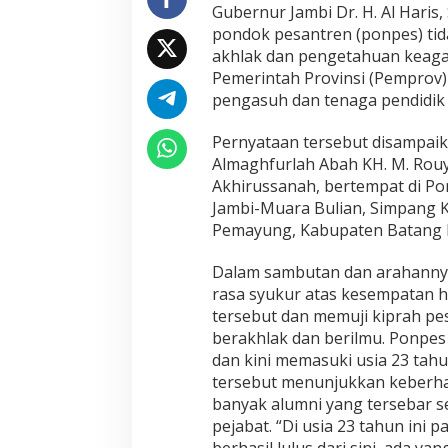
Gubernur Jambi Dr. H. Al Hari
t
pondok pesantren (ponpes) ti
i
k
akhlak dan pengetahuan keaga
a
Pemerintah Provinsi (Pemprov)
n
pengasuh dan tenaga pendidik 
d
a
Pernyataan tersebut disampaik
l
a
Almaghfurlah Abah KH. M. Rouya
m
Akhirussanah, bertempat di Pon
M
Jambi-Muara Bulian, Simpang 
e
Pemayung, Kabupaten Batang Ha
m
b
e
Dalam sambutan dan arahanny
n
rasa syukur atas kesempatan h
t
tersebut dan memuji kiprah pe
u
berakhlak dan berilmu. Ponpes I
k
dan kini memasuki usia 23 tah
A
k
tersebut menunjukkan keberha
h
banyak alumni yang tersebar se
l
pejabat. “Di usia 23 tahun ini 
a
berhasil lulus dari sini, ada ya