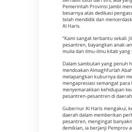
k
d
Pemerintah Provinsi Jambi me
a
besarnya atas dedikasi pengas
n
telah mendidik dan mencerdask
P
Al Haris.
e
n
g
“Kami sangat terbantu sekali. J
e
pesantren, bayangkan anak-anak
t
mulia dan ilmu-ilmu kitab yang l
a
h
Dalam sambutan yang penuh har
u
a
mendoakan Almaghfurlah Abah K
n
melapangkan kuburnya dan men
G
mengapresiasi semangat para ki
e
menyemarakkan kehidupan kea
n
pesantren-pesantren di daerah 
e
r
a
Gubernur Al Haris mengakui, 
s
daerah dalam memberikan perh
i
pesantren, mengingat banyakny
M
demikian, ia berjanji Pemprov
u