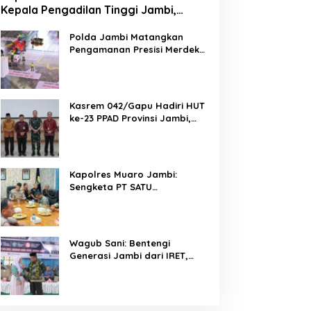
Kepala Pengadilan Tinggi Jambi,
Perkuat Sinergi Antar Lembaga
Penegak Hukum
Polda Jambi Matangkan
Pengamanan Presisi Merdeka
Run 2026 Melalui Tactical
Floor Game
Kasrem 042/Gapu Hadiri HUT
ke-23 PPAD Provinsi Jambi,
Perkuat Sinergi Dukung
Program Pemerintah
Kapolres Muaro Jambi:
Sengketa PT SATU
Diselesaikan Lewat Dialog,
Operasional PKS Tetap
Berjalan
Wagub Sani: Bentengi
Generasi Jambi dari IRET,
TCC, dan Perundungan
Dimulai dari Sekolah