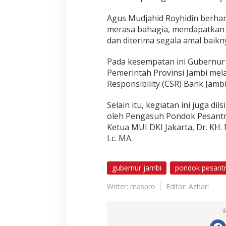
Agus Mudjahid Royhidin berha
merasa bahagia, mendapatkan
dan diterima segala amal baikn
Pada kesempatan ini Gubernur
Pemerintah Provinsi Jambi mel
Responsibility (CSR) Bank Jambi 
Selain itu, kegiatan ini juga d
oleh Pengasuh Pondok Pesantr
Ketua MUI DKI Jakarta, Dr. K
Lc. MA.
gubernur jambi
pondok pesant
Writer: maspro
Editor: Azhari
I