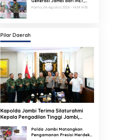
Generasi Jambi dari IRET,
TCC, dan Perundungan
Kamis, 06 Agustus 2026 - 14:34 WIB
Dimulai dari Sekolah
Pilar Daerah
Kapolda Jambi Terima Silaturahmi
Kepala Pengadilan Tinggi Jambi,
Perkuat Sinergi Antar Lembaga
Penegak Hukum
Polda Jambi Matangkan
Pengamanan Presisi Merdeka