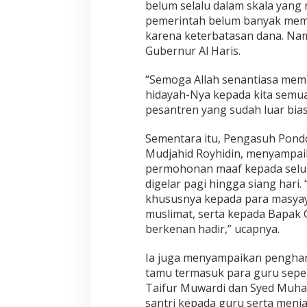
d
belum selalu dalam skala yang
a
pemerintah belum banyak memp
karena keterbatasan dana. Nam
Gubernur Al Haris.
“Semoga Allah senantiasa mem
hidayah-Nya kepada kita semu
pesantren yang sudah luar bia
Sementara itu, Pengasuh Pondo
Mudjahid Royhidin, menyampaik
permohonan maaf kepada selur
digelar pagi hingga siang hari.
khususnya kepada para masyayi
muslimat, serta kepada Bapak 
berkenan hadir,” ucapnya.
Ia juga menyampaikan penghar
tamu termasuk para guru sepe
Taifur Muwardi dan Syed Muha
santri kepada guru serta menjad