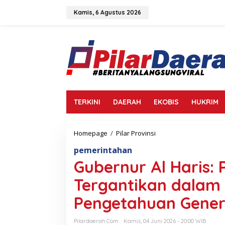
L
e
Kamis, 6 Agustus 2026
w
a
t
i
k
e
k
o
n
TERKINI
DAERAH
EKOBIS
HUKRIM
t
e
n
Homepage
/
Pilar Provinsi
G
u
pemerintahan
b
e
Gubernur Al Haris:
r
n
Tergantikan dalam
u
r
Pengetahuan Gener
A
l
Pilardaerah.com
Kamis, 04 Juni 2026 - 20:00 WIB
H