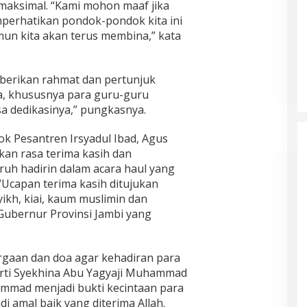
 maksimal. “Kami mohon maaf jika
erhatikan pondok-pondok kita ini
un kita akan terus membina,” kata
berikan rahmat dan pertunjuk
a, khususnya para guru-guru
sa dedikasinya,” pungkasnya.
k Pesantren Irsyadul Ibad, Agus
an rasa terima kasih dan
uh hadirin dalam acara haul yang
 “Ucapan terima kasih ditujukan
kh, kiai, kaum muslimin dan
Gubernur Provinsi Jambi yang
gaan dan doa agar kehadiran para
rti Syekhina Abu Yagyaji Muhammad
mmad menjadi bukti kecintaan para
i amal baik yang diterima Allah.