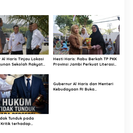
Al Haris Tinjau Lokasi
Hesti Haris: Rabu Berkah TP PKK
unan Sekolah Rakyat
Provinsi Jambi Perkuat Literasi
asi Pembangunan BTN
Keuangan dan Budaya Kelola
een City
Sampah dari Rumah
Gubernur Al Haris dan Menteri
Kebudayaan RI Buka
Pusparagam Negeriku “Dari
Jambi untuk Indonesia”, Perkuat
Pelestarian Budaya dan Dorong
Ekonomi Kreatif
dak Tunduk pada
 Kritik terhadap
 Kebenaran oleh Media