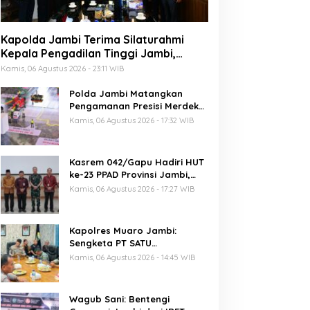
Kapolda Jambi Terima Silaturahmi
Kepala Pengadilan Tinggi Jambi,
Perkuat Sinergi Antar Lembaga
Kamis, 06 Agustus 2026 - 23:11 WIB
Penegak Hukum
Polda Jambi Matangkan
Pengamanan Presisi Merdeka
Run 2026 Melalui Tactical
Kamis, 06 Agustus 2026 - 17:32 WIB
Floor Game
Kasrem 042/Gapu Hadiri HUT
ke-23 PPAD Provinsi Jambi,
Perkuat Sinergi Dukung
Kamis, 06 Agustus 2026 - 17:27 WIB
Program Pemerintah
Kapolres Muaro Jambi:
Sengketa PT SATU
Diselesaikan Lewat Dialog,
Kamis, 06 Agustus 2026 - 14:45 WIB
Operasional PKS Tetap
Berjalan
Wagub Sani: Bentengi