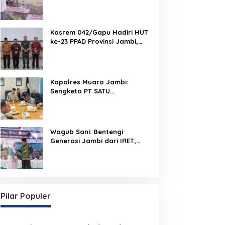
Run 2026 Melalui Tactical
Floor Game
Kasrem 042/Gapu Hadiri HUT
ke-23 PPAD Provinsi Jambi,
Perkuat Sinergi Dukung
Program Pemerintah
Kapolres Muaro Jambi:
Sengketa PT SATU
Diselesaikan Lewat Dialog,
Operasional PKS Tetap
Berjalan
Wagub Sani: Bentengi
Generasi Jambi dari IRET,
TCC, dan Perundungan
Dimulai dari Sekolah
Pilar Populer