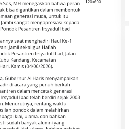
s, S.Sos, MH menegaskan bahwa peran
dak bisa digantikan dalam membentuk
maan generasi muda, untuk itu
 Jambi sangat mengapresiasi kepada
Pondok Pesantren Irsyadul Ibad.
annya saat menghadiri Haul Ke-1
ni Jamil sekaligus Haflah
dok Pesantren Irsyadul Ibad, Jalan
Kubu Kandang, Kecamatan
ri, Kamis (04/06/2026).
a, Gubernur Al Haris menyampaikan
adir di acara yang penuh berkah
santren dalam mencetak generasi
rsyadul Ibad telah berdiri sejak 2003
un. Menurutnya, rentang waktu
silan pondok dalam melahirkan
bagai kiai, ulama, dan bahkan
pasti sudah banyak alumni yang
ng menjadi kiai, ulama, bahkan pejabat.