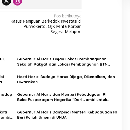
Pos berikutnya
Kasus Penipuan Berkedok Investasi di
Purwokerto, OJK Minta Korban
Segera Melapor
ET,
Gubernur Al Haris Tinjau Lokasi Pembangunan
Sekolah Rakyat dan Lokasi Pembangunan BTN
Bungo Green City
bi
Hesti Haris: Budaya Harus Dijaga, Dikenalkan, dan
a
Diwariskan
rhadap
Gubernur Al Haris dan Menteri Kebudayaan RI
Buka Pusparagam Negeriku “Dari Jambi untuk
Indonesia”, Perkuat Pelestarian Budaya dan
Dorong Ekonomi Kreatif
irti
Gubernur Al Haris Dampingi Menteri Kebudayaan RI
Jambi
Beri Kuliah Umum di UNJA