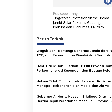
N
Pos sebelumnya
Tingkatkan Profesionalisme, Polda
a
Jambi Gelar Rakernis Gabungan
v
Bidkum dan Bidhumas TA 2026
i
Berita Terkait
g
a
Wagub Sani: Bentengi Generasi Jambi dari IR
s
TCC, dan Perundungan Dimulai dari Sekolah
i
Hesti Haris: Rabu Berkah TP PKK Provinsi Jam
p
Perkuat Literasi Keuangan dan Budaya Kelol
Sampah dari Rumah
o
Hukum Tidak Tunduk pada Persepsi: Kritik te
s
Monopoli Kebenaran oleh Media dan Aktivis
Gubernur Al Haris: Museum Sriwijaya Dharmak
Rekam Jejak Peradaban Masa Lalu Provinsi 
Secara Utuh