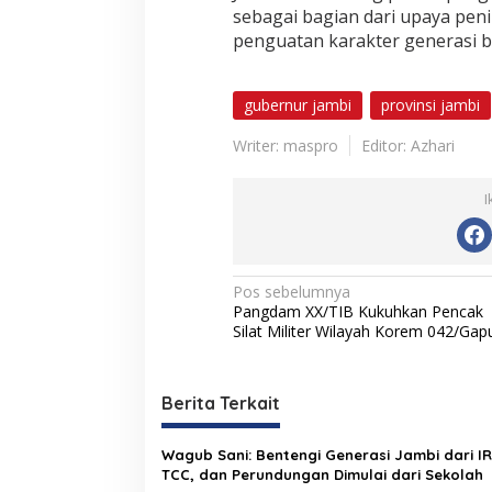
sebagai bagian dari upaya peni
penguatan karakter generasi b
gubernur jambi
provinsi jambi
Writer: maspro
Editor: Azhari
I
N
Pos sebelumnya
Pangdam XX/TIB Kukuhkan Pencak
a
Silat Militer Wilayah Korem 042/Gap
v
i
Berita Terkait
g
a
Wagub Sani: Bentengi Generasi Jambi dari IR
s
TCC, dan Perundungan Dimulai dari Sekolah