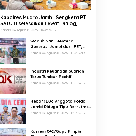
Kapolres Muaro Jambi: Sengketa PT
SATU Diselesaikan Lewat Dialog,
Operasional PKS Tetap Berjalan
Kamis, 06 Agustus 2026 - 14:45 WIB
Wagub Sani: Bentengi
Generasi Jambi dari IRET,
TCC, dan Perundungan
Kamis, 06 Agustus 2026 - 14:34 WIB
Dimulai dari Sekolah
Industri Keuangan Syariah
Terus Tumbuh Positif
Kamis, 06 Agustus 2026 - 14:21 WIB
Heboh! Dua Anggota Polda
Jambi Diduga Tipu Rekrutmen
Bintara Polri 2026, Belasan
Kamis, 06 Agustus 2026 - 13:15 WIB
Korban Bermunculan
Kasrem 042/Gapu Pimpin