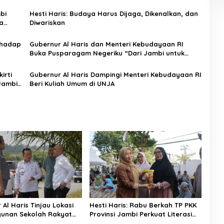
Bungo Green City
bi
Hesti Haris: Budaya Harus Dijaga, Dikenalkan, dan
a
Diwariskan
rhadap
Gubernur Al Haris dan Menteri Kebudayaan RI
Buka Pusparagam Negeriku “Dari Jambi untuk
Indonesia”, Perkuat Pelestarian Budaya dan
Dorong Ekonomi Kreatif
irti
Gubernur Al Haris Dampingi Menteri Kebudayaan RI
Jambi
Beri Kuliah Umum di UNJA
Al Haris Tinjau Lokasi
Hesti Haris: Rabu Berkah TP PKK
unan Sekolah Rakyat
Provinsi Jambi Perkuat Literasi
asi Pembangunan BTN
Keuangan dan Budaya Kelola