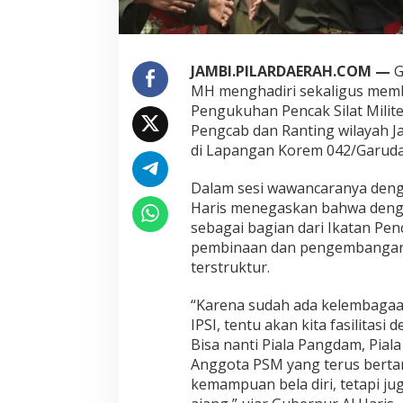
H
a
r
i
JAMBI.PILARDAERAH.COM —
G
s
MH menghadiri sekaligus memb
D
Pengukuhan Pencak Silat Milit
o
r
Pengcab dan Ranting wilayah J
o
di Lapangan Korem 042/Garuda 
n
g
Dalam sesi wawancaranya deng
P
Haris menegaskan bahwa deng
e
m
sebagai bagian dari Ikatan Penc
b
pembinaan dan pengembangan a
i
terstruktur.
n
a
“Karena sudah ada kelembagaa
a
n
IPSI, tentu akan kita fasilitas
d
Bisa nanti Piala Pangdam, Piala
a
Anggota PSM yang terus bertam
n
kemampuan bela diri, tetapi jug
E