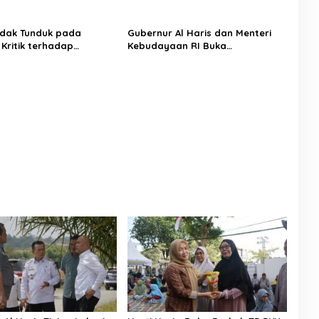
een City
Sampah dari Rumah
dak Tunduk pada
Gubernur Al Haris dan Menteri
 Kritik terhadap
Kebudayaan RI Buka
 Kebenaran oleh Media
Pusparagam Negeriku “Dari
is
Jambi untuk Indonesia”, Perkuat
Pelestarian Budaya dan Dorong
Ekonomi Kreatif