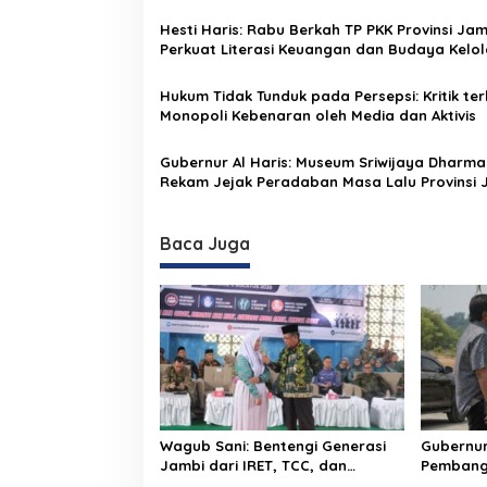
i
Hesti Haris: Rabu Berkah TP PKK Provinsi Jam
p
Perkuat Literasi Keuangan dan Budaya Kelol
Sampah dari Rumah
o
Hukum Tidak Tunduk pada Persepsi: Kritik te
s
Monopoli Kebenaran oleh Media dan Aktivis
Gubernur Al Haris: Museum Sriwijaya Dharmak
Rekam Jejak Peradaban Masa Lalu Provinsi 
Secara Utuh
Baca Juga
Wagub Sani: Bentengi Generasi
Gubernur 
Jambi dari IRET, TCC, dan
Pembang
Perundungan Dimulai dari
dan Lok