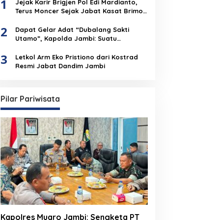
1
Jejak Karir Brigjen Pol Edi Mardianto,
Terus Moncer Sejak Jabat Kasat Brimob
Polda Jambi
2
Dapat Gelar Adat “Dubalang Sakti
Utamo”, Kapolda Jambi: Suatu
Penghormatan Dari Anak Negeri Untuk
3
Institusi Polri
Letkol Arm Eko Pristiono dari Kostrad
Resmi Jabat Dandim Jambi
Pilar Pariwisata
Kapolres Muaro Jambi: Sengketa PT