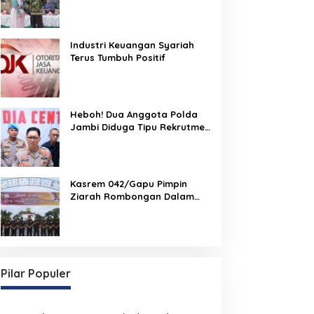
TCC, dan Perundungan
Dimulai dari Sekolah
Industri Keuangan Syariah
Terus Tumbuh Positif
Heboh! Dua Anggota Polda
Jambi Diduga Tipu Rekrutmen
Bintara Polri 2026, Belasan
Korban Bermunculan
Kasrem 042/Gapu Pimpin
Ziarah Rombongan Dalam
Rangka Hut Ke-1 Kodam
XX/Tuanku Imam Bonjol
Pilar Populer