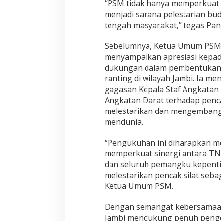
“PSM tidak hanya memperkuat k
menjadi sarana pelestarian bu
tengah masyarakat,” tegas Pa
Sebelumnya, Ketua Umum PSM,
menyampaikan apresiasi kepad
dukungan dalam pembentukan 
ranting di wilayah Jambi. Ia m
gagasan Kepala Staf Angkatan 
Angkatan Darat terhadap penca
melestarikan dan mengembangk
mendunia.
“Pengukuhan ini diharapkan m
memperkuat sinergi antara TNI,
dan seluruh pemangku kepenti
melestarikan pencak silat seba
Ketua Umum PSM.
Dengan semangat kebersamaan d
Jambi mendukung penuh pengem