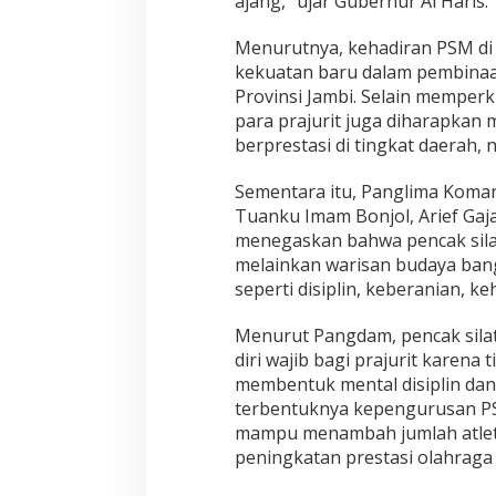
ajang,” ujar Gubernur Al Haris.
v
e
n
Menurutnya, kehadiran PSM di
t
kekuatan baru dalam pembinaan
K
Provinsi Jambi. Selain memperk
e
para prajurit juga diharapkan 
j
u
berprestasi di tingkat daerah, 
a
r
Sementara itu, Panglima Koman
a
Tuanku Imam Bonjol, Arief Ga
a
menegaskan bahwa pencak silat 
n
melainkan warisan budaya bangs
seperti disiplin, keberanian, k
Menurut Pangdam, pencak sila
diri wajib bagi prajurit karena t
membentuk mental disiplin dan
terbentuknya kepengurusan PS
mampu menambah jumlah atlet 
peningkatan prestasi olahraga d