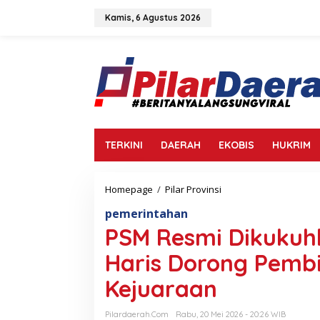
L
e
Kamis, 6 Agustus 2026
w
a
t
i
k
e
k
o
n
TERKINI
DAERAH
EKOBIS
HUKRIM
t
e
n
Homepage
/
Pilar Provinsi
P
S
pemerintahan
M
R
PSM Resmi Dikukuhk
e
s
Haris Dorong Pemb
m
i
Kejuaraan
D
i
Pilardaerah.com
Rabu, 20 Mei 2026 - 20:26 WIB
k