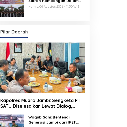
Ziarah Rombongan Dalam
Rangka Hut Ke-1 Kodam
Kamis, 06 Agustus 2026 - 11:50 WIB
XX/Tuanku Imam Bonjol
Pilar Daerah
Kapolres Muaro Jambi: Sengketa PT
SATU Diselesaikan Lewat Dialog,
Operasional PKS Tetap Berjalan
Wagub Sani: Bentengi
Generasi Jambi dari IRET,