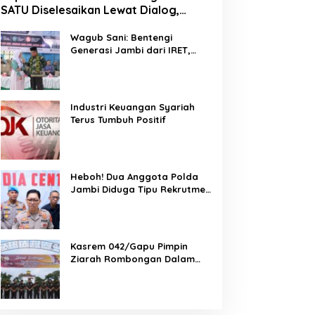
SATU Diselesaikan Lewat Dialog,
Operasional PKS Tetap Berjalan
Wagub Sani: Bentengi
Generasi Jambi dari IRET,
TCC, dan Perundungan
Dimulai dari Sekolah
Industri Keuangan Syariah
Terus Tumbuh Positif
Heboh! Dua Anggota Polda
Jambi Diduga Tipu Rekrutmen
Bintara Polri 2026, Belasan
Korban Bermunculan
Kasrem 042/Gapu Pimpin
Ziarah Rombongan Dalam
Rangka Hut Ke-1 Kodam
XX/Tuanku Imam Bonjol