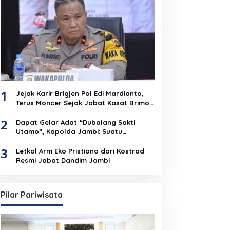
1
Jejak Karir Brigjen Pol Edi Mardianto,
Terus Moncer Sejak Jabat Kasat Brimob
Polda Jambi
2
Dapat Gelar Adat “Dubalang Sakti
Utamo”, Kapolda Jambi: Suatu
Penghormatan Dari Anak Negeri Untuk
3
Institusi Polri
Letkol Arm Eko Pristiono dari Kostrad
Resmi Jabat Dandim Jambi
Pilar Pariwisata