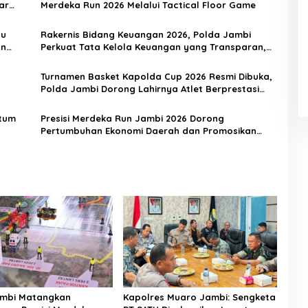
ar
Merdeka Run 2026 Melalui Tactical Floor Game
pu
Rakernis Bidang Keuangan 2026, Polda Jambi
an
Perkuat Tata Kelola Keuangan yang Transparan,
Akuntabel, dan Berintegritas
Turnamen Basket Kapolda Cup 2026 Resmi Dibuka,
Polda Jambi Dorong Lahirnya Atlet Berprestasi
dan Generasi Muda Berkarakter
ntum
Presisi Merdeka Run Jambi 2026 Dorong
Pertumbuhan Ekonomi Daerah dan Promosikan
Potensi Jambi
ambi Matangkan
Kapolres Muaro Jambi: Sengketa