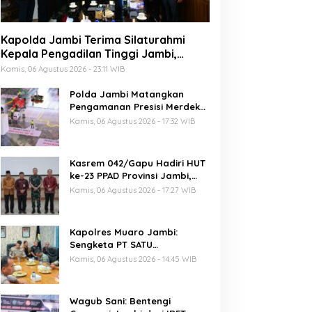
Kapolda Jambi Terima Silaturahmi
Kepala Pengadilan Tinggi Jambi,
Perkuat Sinergi Antar Lembaga
Kamis, 06 Agustus 2026 - 23:11 WIB
Penegak Hukum
Polda Jambi Matangkan
Pengamanan Presisi Merdeka
Run 2026 Melalui Tactical
Kamis, 06 Agustus 2026 - 17:32 WIB
Floor Game
Kasrem 042/Gapu Hadiri HUT
ke-23 PPAD Provinsi Jambi,
Perkuat Sinergi Dukung
Kamis, 06 Agustus 2026 - 17:27 WIB
Program Pemerintah
Kapolres Muaro Jambi:
Sengketa PT SATU
Diselesaikan Lewat Dialog,
Kamis, 06 Agustus 2026 - 14:45 WIB
Operasional PKS Tetap
Berjalan
Wagub Sani: Bentengi