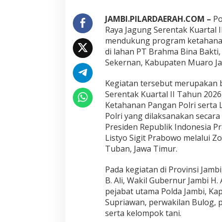
r
t
JAMBI.PILARDAERAH.COM –
Po
a
Raya Jagung Serentak Kuartal 
l
mendukung program ketahanan
I
di lahan PT Brahma Bina Bakti
I
Sekernan, Kabupaten Muaro Jam
2
0
2
Kegiatan tersebut merupakan 
6
Serentak Kuartal II Tahun 202
,
Ketahanan Pangan Polri serta 
D
Polri yang dilaksanakan secara
u
k
Presiden Republik Indonesia P
u
Listyo Sigit Prabowo melalui 
n
Tuban, Jawa Timur.
g
P
Pada kegiatan di Provinsi Jambi
r
o
B. Ali, Wakil Gubernur Jambi H.
g
pejabat utama Polda Jambi, Ka
r
Supriawan, perwakilan Bulog, 
a
serta kelompok tani.
m