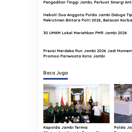
s
Pengadilan Tinggi Jambi, Perkuat Sinergi Ant
Lembaga Penegak Hukum
i
Heboh! Dua Anggota Polda Jambi Diduga Ti
p
Rekrutmen Bintara Polri 2026, Belasan Korb
Bermunculan
o
30 UMKM Lokal Meriahkan PMR Jambi 2026
s
Presisi Merdeka Run Jambi 2026 Jadi Mome
Promosi Pariwisata Kota Jambi
Baca Juga
Kapolda Jambi Terima
Polda J