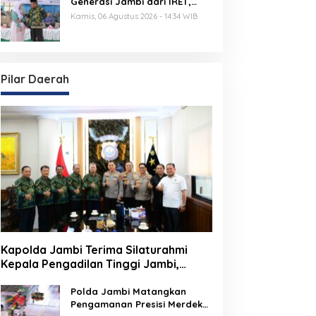
Generasi Jambi dari IRET,
TCC, dan Perundungan
Kamis, 06 Agustus 2026 - 14:34 WIB
Dimulai dari Sekolah
Pilar Daerah
Kapolda Jambi Terima Silaturahmi
Kepala Pengadilan Tinggi Jambi,
Perkuat Sinergi Antar Lembaga
Penegak Hukum
Polda Jambi Matangkan
Pengamanan Presisi Merdeka