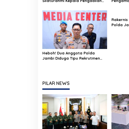
Silaturahmi Kepala Pengadilan
Pengaman
Tinggi Jambi, Perkuat Sinergi
Run 2026 
Antar Lembaga Penegak Hukum
Game
Rakernis
Polda Ja
Keuangan
Akuntabe
Heboh! Dua Anggota Polda
Jambi Diduga Tipu Rekrutmen
Bintara Polri 2026, Belasan
Korban Bermunculan
PILAR NEWS