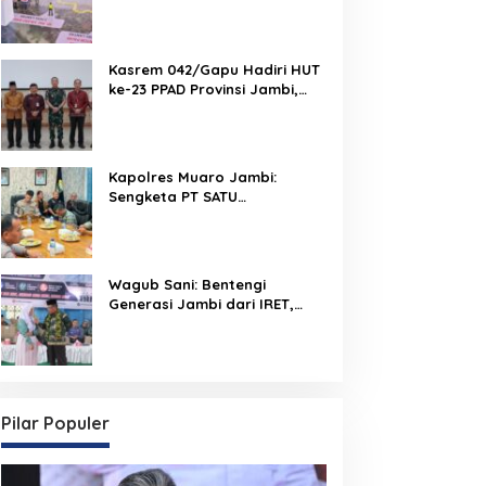
Run 2026 Melalui Tactical
Floor Game
Kasrem 042/Gapu Hadiri HUT
ke-23 PPAD Provinsi Jambi,
Perkuat Sinergi Dukung
Program Pemerintah
Kapolres Muaro Jambi:
Sengketa PT SATU
Diselesaikan Lewat Dialog,
Operasional PKS Tetap
Berjalan
Wagub Sani: Bentengi
Generasi Jambi dari IRET,
TCC, dan Perundungan
Dimulai dari Sekolah
Pilar Populer