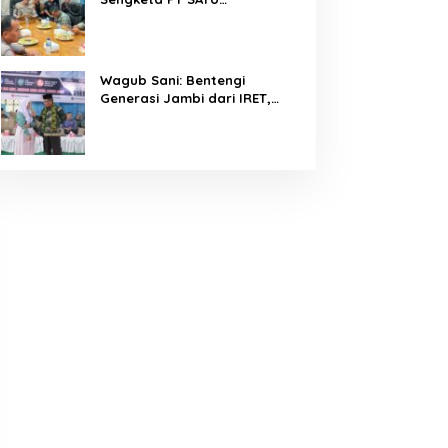
Diselesaikan Lewat Dialog,
Operasional PKS Tetap
Berjalan
Wagub Sani: Bentengi
Generasi Jambi dari IRET,
TCC, dan Perundungan
Dimulai dari Sekolah