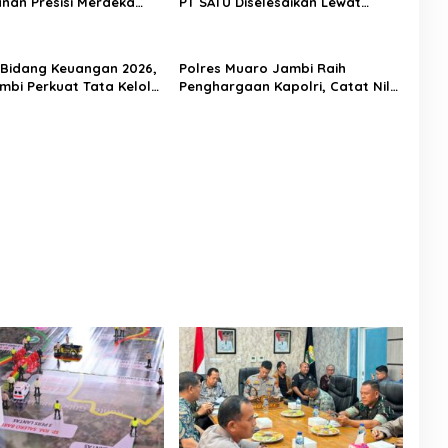
an Presisi Merdeka
PT SATU Diselesaikan Lewat
Melalui Tactical Floor
Dialog, Operasional PKS Tetap
Berjalan
 Bidang Keuangan 2026,
Polres Muaro Jambi Raih
mbi Perkuat Tata Kelola
Penghargaan Kapolri, Catat Nilai
 yang Transparan,
IKPA Sempurna 100 di Rakernis
l, dan Berintegritas
Keuangan Polda Jambi