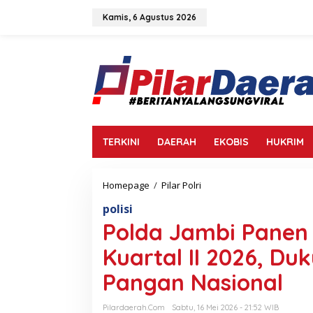
L
e
Kamis, 6 Agustus 2026
w
a
t
i
k
e
k
o
n
TERKINI
DAERAH
EKOBIS
HUKRIM
t
e
n
Homepage
/
Pilar Polri
P
o
polisi
l
d
Polda Jambi Panen
a
J
Kuartal II 2026, D
a
m
Pangan Nasional
b
i
Pilardaerah.com
Sabtu, 16 Mei 2026 - 21:52 WIB
P