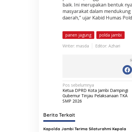
baik. Ini merupakan bentuk ny
masyarakat dalam mendukung k
daerah,” ujar Kabid Humas Pold
panen jagung
polda jambi
Writer: masda
Editor: Azhari
I
N
Pos sebelumnya
Ketua DPRD Kota Jambi Dampingi
a
Gubernur Tinjau Pelaksanaan TKA
v
SMP 2026
i
Berita Terkait
g
a
Kapolda Jambi Terima Silaturahmi Kepala