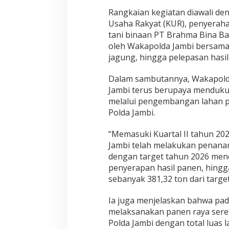
K
e
Rangkaian kegiatan diawali de
t
Usaha Rakyat (KUR), penyerah
a
tani binaan PT Brahma Bina Bak
h
oleh Wakapolda Jambi bersama 
a
n
jagung, hingga pelepasan hasi
a
n
Dalam sambutannya, Wakapold
P
Jambi terus berupaya menduk
a
melalui pengembangan lahan p
n
g
Polda Jambi.
a
n
“Memasuki Kuartal II tahun 202
N
Jambi telah melakukan penana
a
dengan target tahun 2026 menc
s
i
penyerapan hasil panen, hingg
o
sebanyak 381,32 ton dari target
n
a
Ia juga menjelaskan bahwa pad
l
melaksanakan panen raya serent
Polda Jambi dengan total luas 