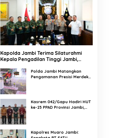
Kapolda Jambi Terima Silaturahmi
Kepala Pengadilan Tinggi Jambi,
Perkuat Sinergi Antar Lembaga
Penegak Hukum
Polda Jambi Matangkan
Pengamanan Presisi Merdeka
Run 2026 Melalui Tactical
Floor Game
Kasrem 042/Gapu Hadiri HUT
ke-23 PPAD Provinsi Jambi,
Perkuat Sinergi Dukung
Program Pemerintah
Kapolres Muaro Jambi:
Sengketa PT SATU