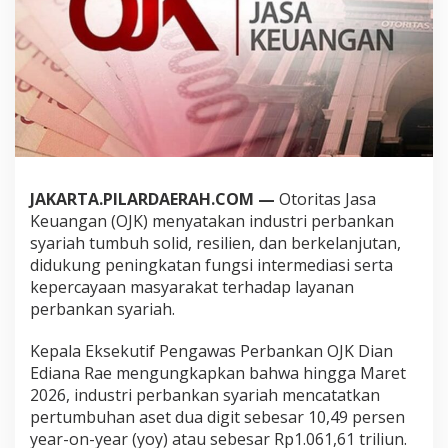
S
y
a
r
i
a
h
T
u
m
b
JAKARTA.PILARDAERAH.COM —
Otoritas Jasa
u
Keuangan (OJK) menyatakan industri perbankan
h
S
syariah tumbuh solid, resilien, dan berkelanjutan,
o
didukung peningkatan fungsi intermediasi serta
l
kepercayaan masyarakat terhadap layanan
i
perbankan syariah.
d
B
e
Kepala Eksekutif Pengawas Perbankan OJK Dian
r
Ediana Rae mengungkapkan bahwa hingga Maret
k
2026, industri perbankan syariah mencatatkan
e
pertumbuhan aset dua digit sebesar 10,49 persen
l
year-on-year (yoy) atau sebesar Rp1.061,61 triliun.
a