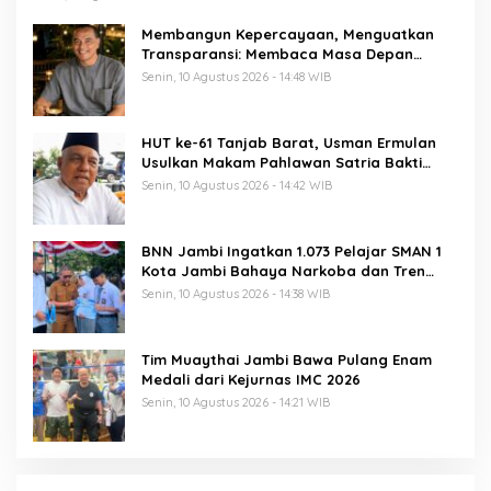
Membangun Kepercayaan, Menguatkan
Transparansi: Membaca Masa Depan
Keuangan Haji sebagai Amanah Publik
Senin, 10 Agustus 2026 - 14:48 WIB
HUT ke-61 Tanjab Barat, Usman Ermulan
Usulkan Makam Pahlawan Satria Bakti
Berganti Nama Selempang Merah
Senin, 10 Agustus 2026 - 14:42 WIB
BNN Jambi Ingatkan 1.073 Pelajar SMAN 1
Kota Jambi Bahaya Narkoba dan Tren
Vape Etomidate
Senin, 10 Agustus 2026 - 14:38 WIB
Tim Muaythai Jambi Bawa Pulang Enam
Medali dari Kejurnas IMC 2026
Senin, 10 Agustus 2026 - 14:21 WIB