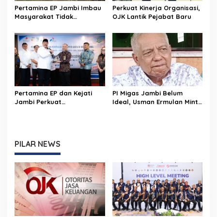
Pertamina EP Jambi Imbau
Perkuat Kinerja Organisasi,
Masyarakat Tidak
OJK Lantik Pejabat Baru
Beraktivitas di Atas Jalur
Pipa Migas Demi
Keselamatan Bersama
Pertamina EP dan Kejati
PI Migas Jambi Belum
Jambi Perkuat
Ideal, Usman Ermulan Minta
Perlindungan Aset Negara
Pemerintah Cek Fakta di
dan Tata Kelola
Lapangan
Perusahaan
PILAR NEWS