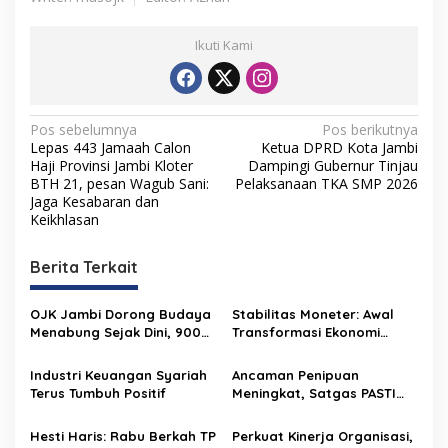
Ikuti Kami
N
Pos sebelumnya
Pos berikutnya
Lepas 443 Jamaah Calon
Ketua DPRD Kota Jambi
a
Haji Provinsi Jambi Kloter
Dampingi Gubernur Tinjau
v
BTH 21, pesan Wagub Sani:
Pelaksanaan TKA SMP 2026
Jaga Kesabaran dan
i
Keikhlasan
g
Berita Terkait
a
s
OJK Jambi Dorong Budaya
Stabilitas Moneter: Awal
i
Menabung Sejak Dini, 900
Transformasi Ekonomi
p
Pelajar dan Mahasiswa
Daerah Jambi
Ikuti Hari Indonesia
Industri Keuangan Syariah
Ancaman Penipuan
o
Menabung
Terus Tumbuh Positif
Meningkat, Satgas PASTI
s
Perkuat Penindakan
Hesti Haris: Rabu Berkah TP
Perkuat Kinerja Organisasi,