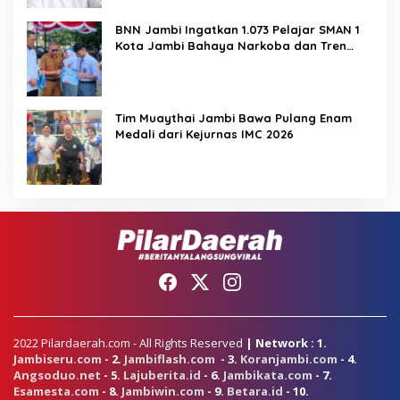
BNN Jambi Ingatkan 1.073 Pelajar SMAN 1
Kota Jambi Bahaya Narkoba dan Tren
Vape Etomidate
Tim Muaythai Jambi Bawa Pulang Enam
Medali dari Kejurnas IMC 2026
2022 Pilardaerah.com - All Rights Reserved
| Network : 1.
Jambiseru.com
- 2.
Jambiflash.com
- 3.
Koranjambi.com
- 4.
Angsoduo.net
- 5.
Lajuberita.id
- 6.
Jambikata.com
- 7.
Esamesta.com
- 8.
Jambiwin.com
- 9.
Betara.id
- 10.