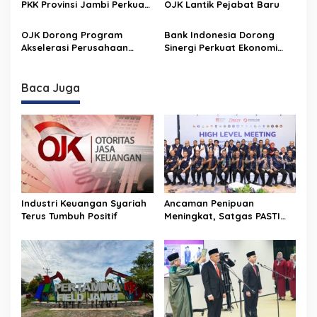
PKK Provinsi Jambi Perkuat
OJK Lantik Pejabat Baru
Literasi Keuangan dan
Budaya Kelola Sampah
OJK Dorong Program
Bank Indonesia Dorong
dari Rumah
Akselerasi Perusahaan
Sinergi Perkuat Ekonomi
Rintisan Digital
Jambi, Soroti Prospek
Energi dan Pertumbuhan
Berkelanjutan
Baca Juga
Industri Keuangan Syariah
Ancaman Penipuan
Terus Tumbuh Positif
Meningkat, Satgas PASTI
Perkuat Penindakan