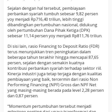
n
j
Sejalan dengan hal tersebut, pembiayaan
u
perbankan syariah tumbuh sebesar 9,82 persen
t
yoy menjadi Rp716,40 triliun, lebih tinggi
a
dibandingkan pertumbuhan nasional, didukung
n
oleh pertumbuhan Dana Pihak Ketiga (DPK)
sebesar 11,14 persen yoy menjadi Rp811,76 triliun.
Di sisi lain, rasio Financing to Deposit Ratio (FDR)
terus menunjukkan tren peningkatan dalam
beberapa tahun terakhir hingga mencapai 87,65
persen, sejalan dengan semakin kuatnya
kontribusi perbankan syariah terhadap sektor riil.
Kinerja industri juga tetap terjaga dengan kualitas
pembiayaan yang baik, tercermin dari rasio Non
Performing Financing (NPF) Gross dan NPF Net
yang masing-masing berada pada level 2,28 persen
dan 0,87 persen.
“Momentum pertumbuhan tersebut menjadi
milestone penting dari upaya transformasi dan