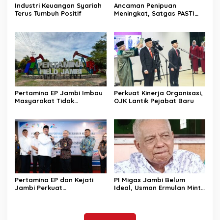
Industri Keuangan Syariah
Ancaman Penipuan
Terus Tumbuh Positif
Meningkat, Satgas PASTI
Perkuat Penindakan
Pertamina EP Jambi Imbau
Perkuat Kinerja Organisasi,
Masyarakat Tidak
OJK Lantik Pejabat Baru
Beraktivitas di Atas Jalur
Pipa Migas Demi
Keselamatan Bersama
Pertamina EP dan Kejati
PI Migas Jambi Belum
Jambi Perkuat
Ideal, Usman Ermulan Minta
Perlindungan Aset Negara
Pemerintah Cek Fakta di
dan Tata Kelola
Lapangan
Perusahaan