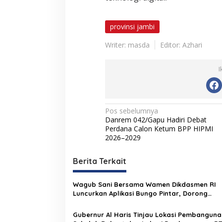
provinsi jambi
Writer: masda
Editor: Azhari
I
N
Pos sebelumnya
Danrem 042/Gapu Hadiri Debat
a
Perdana Calon Ketum BPP HIPMI
v
2026–2029
i
Berita Terkait
g
a
Wagub Sani Bersama Wamen Dikdasmen RI
s
Luncurkan Aplikasi Bungo Pintar, Dorong
Transformasi Digital Pendidikan di Jambi
i
Gubernur Al Haris Tinjau Lokasi Pembanguna