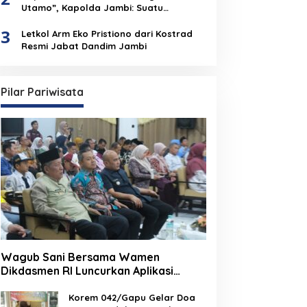
Utamo”, Kapolda Jambi: Suatu
Penghormatan Dari Anak Negeri Untuk
3
Institusi Polri
Letkol Arm Eko Pristiono dari Kostrad
Resmi Jabat Dandim Jambi
Pilar Pariwisata
Wagub Sani Bersama Wamen
Dikdasmen RI Luncurkan Aplikasi
Bungo Pintar, Dorong Transformasi
Digital Pendidikan di Jambi
Korem 042/Gapu Gelar Doa