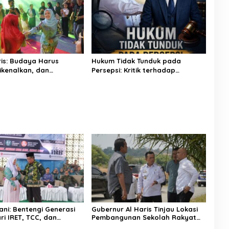
ris: Budaya Harus
Hukum Tidak Tunduk pada
Dikenalkan, dan
Persepsi: Kritik terhadap
an
Monopoli Kebenaran oleh Media
dan Aktivis
ni: Bentengi Generasi
Gubernur Al Haris Tinjau Lokasi
ri IRET, TCC, dan
Pembangunan Sekolah Rakyat
gan Dimulai dari
dan Lokasi Pembangunan BTN