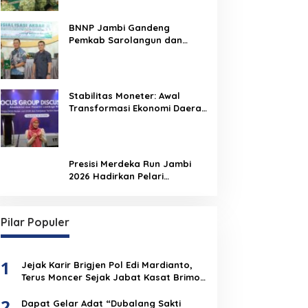
BNNP Jambi Gandeng
Pemkab Sarolangun dan
Densus 88 Perkuat Benteng
Pelajar dari Radikalisme,
Terorisme, dan Narkoba
Stabilitas Moneter: Awal
Transformasi Ekonomi Daerah
Jambi
Presisi Merdeka Run Jambi
2026 Hadirkan Pelari
Nasional, 8.750 Peserta Siap
Ramaikan Ajang Lari Terbesar
di Jambi
Pilar Populer
1
Jejak Karir Brigjen Pol Edi Mardianto,
Terus Moncer Sejak Jabat Kasat Brimob
Polda Jambi
2
Dapat Gelar Adat “Dubalang Sakti