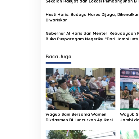
p
Sekolah Rakyat dan Lokasi Pembangunan B
Bungo Green City
o
Hesti Haris: Budaya Harus Dijaga, Dikenalka
s
Diwariskan
Gubernur Al Haris dan Menteri Kebudayaan R
Buka Pusparagam Negeriku “Dari Jambi unt
Indonesia”, Perkuat Pelestarian Budaya dan
Dorong Ekonomi Kreatif
Baca Juga
Wagub Sani Bersama Wamen
Wagub Sa
Dikdasmen RI Luncurkan Aplikasi
Jambi da
Bungo Pintar, Dorong
Perundun
Transformasi Digital Pendidikan
Sekolah
di Jambi