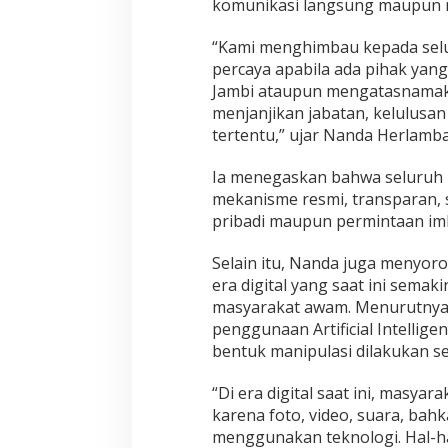
r
komunikasi langsung maupun me
n
u
“Kami menghimbau kepada sel
r
percaya apabila ada pihak ya
d
Jambi ataupun mengatasnama
a
n
menjanjikan jabatan, kelulusa
M
tertentu,” ujar Nanda Herlamb
o
d
Ia menegaskan bahwa seluruh 
u
mekanisme resmi, transparan, se
s
P
pribadi maupun permintaan imb
e
n
Selain itu, Nanda juga menyo
i
era digital yang saat ini semak
p
masyarakat awam. Menurutnya,
u
a
penggunaan Artificial Intellig
n
bentuk manipulasi dilakukan s
D
i
“Di era digital saat ini, masyar
g
karena foto, video, suara, bah
i
t
menggunakan teknologi. Hal-hal