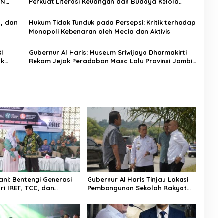
TN
Perkuat Literasi Keuangan dan Budaya Kelola
Sampah dari Rumah
n, dan
Hukum Tidak Tunduk pada Persepsi: Kritik terhadap
Monopoli Kebenaran oleh Media dan Aktivis
I
Gubernur Al Haris: Museum Sriwijaya Dharmakirti
uk
Rekam Jejak Peradaban Masa Lalu Provinsi Jambi
Secara Utuh
ni: Bentengi Generasi
Gubernur Al Haris Tinjau Lokasi
ri IRET, TCC, dan
Pembangunan Sekolah Rakyat
gan Dimulai dari
dan Lokasi Pembangunan BTN
Bungo Green City