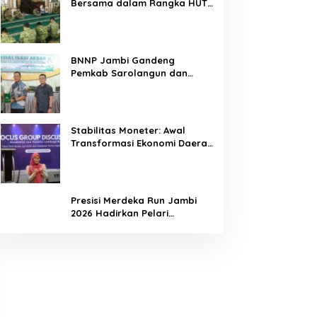
Bersama dalam Rangka HUT
Ke-1 Kodam XX/TIB
BNNP Jambi Gandeng
Pemkab Sarolangun dan
Densus 88 Perkuat Benteng
Pelajar dari Radikalisme,
Terorisme, dan Narkoba
Stabilitas Moneter: Awal
Transformasi Ekonomi Daerah
Jambi
Presisi Merdeka Run Jambi
2026 Hadirkan Pelari
Nasional, 8.750 Peserta Siap
Ramaikan Ajang Lari Terbesar
di Jambi