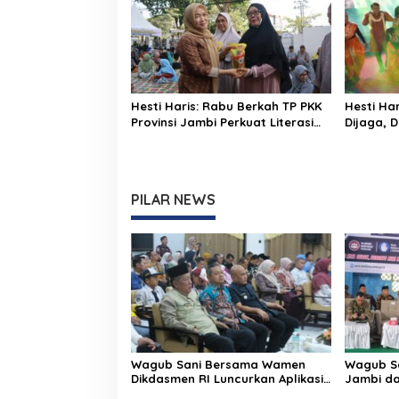
Hesti Haris: Rabu Berkah TP PKK
Hesti Ha
Provinsi Jambi Perkuat Literasi
Dijaga, 
Keuangan dan Budaya Kelola
Diwarisk
Sampah dari Rumah
PILAR NEWS
Wagub Sani Bersama Wamen
Wagub Sa
Dikdasmen RI Luncurkan Aplikasi
Jambi da
Bungo Pintar, Dorong
Perundun