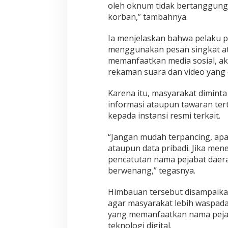
a
oleh oknum tidak bertanggung
l
korban,” tambahnya.
Ia menjelaskan bahwa pelaku pe
menggunakan pesan singkat at
memanfaatkan media sosial, aku
rekaman suara dan video yang d
Karena itu, masyarakat dimint
informasi ataupun tawaran ter
kepada instansi resmi terkait.
“Jangan mudah terpancing, ap
ataupun data pribadi. Jika me
pencatutan nama pejabat daera
berwenang,” tegasnya.
Himbauan tersebut disampaikan
agar masyarakat lebih waspad
yang memanfaatkan nama peja
teknologi digital.