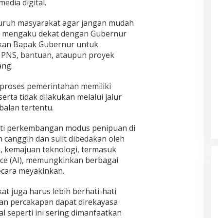
dia digital.
uruh masyarakat agar jangan mudah
ng mengaku dekat dengan Gubernur
kan Bapak Gubernur untuk
n PNS, bantuan, ataupun proyek
ang.
proses pemerintahan memiliki
rta tidak dilakukan melalui jalur
alan tertentu.
roti perkembangan modus penipuan di
in canggih dan sulit dibedakan oleh
 kemajuan teknologi, termasuk
ence (AI), memungkinkan berbagai
ecara meyakinkan.
akat juga harus lebih berhati-hati
kan percakapan dapat direkayasa
 seperti ini sering dimanfaatkan