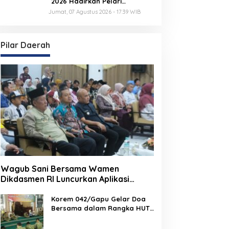
2026 Hadirkan Pelari
Nasional, 8.750 Peserta Siap
Jumat, 07 Agustus 2026 - 17:39 WIB
Ramaikan Ajang Lari Terbesar
di Jambi
Pilar Daerah
Wagub Sani Bersama Wamen
Dikdasmen RI Luncurkan Aplikasi
Bungo Pintar, Dorong Transformasi
Digital Pendidikan di Jambi
Korem 042/Gapu Gelar Doa
Bersama dalam Rangka HUT
Ke-1 Kodam XX/TIB