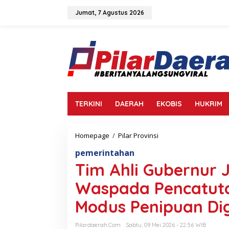
L
e
Jumat, 7 Agustus 2026
w
a
t
i
k
e
k
o
n
TERKINI
DAERAH
EKOBIS
HUKRIM
t
e
n
Homepage
/
Pilar Provinsi
T
i
pemerintahan
m
A
Tim Ahli Gubernur
h
l
Waspada Pencatut
i
G
Modus Penipuan Dig
u
b
Pilardaerah.com
Sabtu, 09 Mei 2026 - 22:56 WIB
e