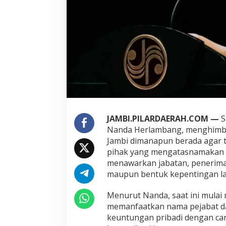
a
s
p
a
d
a
P
e
n
c
a
t
u
JAMBI.PILARDAERAH.COM —
S
t
Nanda Herlambang, menghimba
a
Jambi dimanapun berada agar t
n
pihak yang mengatasnamakan G
N
menawarkan jabatan, penerima
a
m
maupun bentuk kepentingan la
a
G
Menurut Nanda, saat ini mul
u
memanfaatkan nama pejabat d
b
keuntungan pribadi dengan ca
e