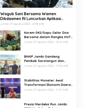
Wagub Sani Bersama Wamen
Dikdasmen RI Luncurkan Aplikasi
Bungo Pintar, Dorong Transformasi
Jumat, 07 Agustus 2026 - 20:18 WIB
Digital Pendidikan di Jambi
Korem 042/Gapu Gelar Doa
Bersama dalam Rangka HUT
Ke-1 Kodam XX/TIB
Jumat, 07 Agustus 2026 - 20:12 WIB
BNNP Jambi Gandeng
Pemkab Sarolangun dan
Densus 88 Perkuat Benteng
Jumat, 07 Agustus 2026 - 17:56 WIB
Pelajar dari Radikalisme,
Terorisme, dan Narkoba
Stabilitas Moneter: Awal
Transformasi Ekonomi Daerah
Jambi
Jumat, 07 Agustus 2026 - 17:47 WIB
Presisi Merdeka Run Jambi