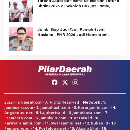
Taruna Akpol dan Akmil Selesaikan Taruna
Bhakti 2026 di Sekolah Rakyat Jambi,
Kegiatan Berlangsung Aman dan Lancar
Jambi Siap Jadi Tuan Rumah Event
Nasional, PMR 2026 Jadi Momentum
Pembuktian
2022 Pilardaerah.com - All Rights Reserved
| Network : 1.
Jambiseru.com
- 2.
Jambiflash.com
- 3.
Koranjambi.com
- 4.
Angsoduo.net
- 5.
Lajuberita.id
- 6.
Jambikata.com
- 7.
Esamesta.com
- 8.
Jambiwin.com
- 9.
Betara.id
- 10.
Pariwarajambi.com
- 11.
Swarajambi.net
- 12.
Bulian.id
- 13.
Pemayung.id
- 14.
Portalone.net
- 15.
Aksara24.id
- 16.