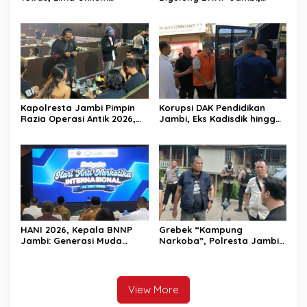
Personel Polri Resmi
Ratusan Gram Sabu,
Dipecat
Ratusan Pil Ekstasi
Diamankan dan 9 Pelaku
Diciduk
Kapolresta Jambi Pimpin
Korupsi DAK Pendidikan
Razia Operasi Antik 2026,
Jambi, Eks Kadisdik hingga
Pengunjung THM Negatif
Broker Proyek Segera
Jalani Persidangan
HANI 2026, Kepala BNNP
Grebek “Kampung
Jambi: Generasi Muda
Narkoba”, Polresta Jambi
Harus Diselamatkan Demi
Amankan Enam Orang
Indonesia Emas 2045
View More