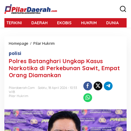
L
e
w
a
TERKINI
DAERAH
EKOBIS
HUKRIM
DUNIA
N
t
i
k
e
Homepage
/
Pilar Hukrim
P
k
o
o
polisi
l
n
r
Polres Batanghari Ungkap Kasus
t
e
e
Narkotika di Perkebunan Sawit, Empat
s
n
Orang Diamankan
B
a
t
Pilardaerah.com
Sabtu, 18 April 2026 - 10:53
a
WIB
n
Pilar Hukrim
g
h
a
r
i
U