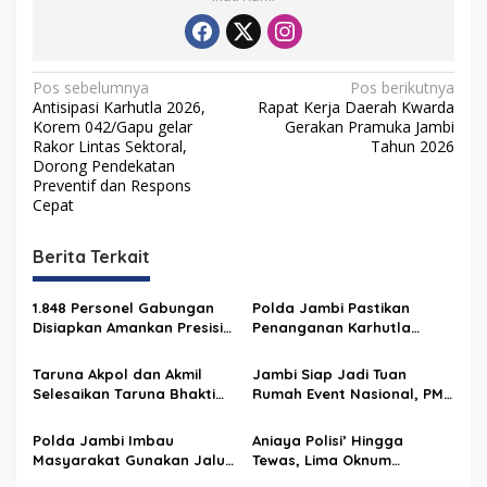
N
Pos sebelumnya
Pos berikutnya
Antisipasi Karhutla 2026,
Rapat Kerja Daerah Kwarda
a
Korem 042/Gapu gelar
Gerakan Pramuka Jambi
v
Rakor Lintas Sektoral,
Tahun 2026
Dorong Pendekatan
i
Preventif dan Respons
Cepat
g
a
Berita Terkait
s
i
1.848 Personel Gabungan
Polda Jambi Pastikan
p
Disiapkan Amankan Presisi
Penanganan Karhutla
Merdeka Run 2026
Sungai Gelam Maksimal
o
Taruna Akpol dan Akmil
Jambi Siap Jadi Tuan
s
Selesaikan Taruna Bhakti
Rumah Event Nasional, PMR
2026 di Sekolah Rakyat
2026 Jadi Momentum
Jambi, Kegiatan
Pembuktian
Polda Jambi Imbau
Aniaya Polisi’ Hingga
Berlangsung Aman dan
Masyarakat Gunakan Jalur
Tewas, Lima Oknum
Lancar
Alternatif Selama
Personel Polri Resmi