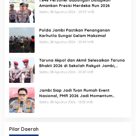
1.848 Personel Gabungan Disiapkan
Amankan Presisi Merdeka Run 2026
Sabtu, 08 Agustus 2026 - 20:55 WIB
Polda Jambi Pastikan Penanganan
Karhutla Sungai Gelam Maksimal
Sabtu, 08 Agustus 2026 - 20:49 WIB
Taruna Akpol dan Akmil Selesaikan Taruna
Bhakti 2026 di Sekolah Rakyat Jambi,
Kegiatan Berlangsung Aman dan Lancar
Sabtu, 08 Agustus 2026 - 20:43 WIB
Jambi Siap Jadi Tuan Rumah Event
Nasional, PMR 2026 Jadi Momentum
Pembuktian
Sabtu, 08 Agustus 2026 - 16:03 WIB
Pilar Daerah