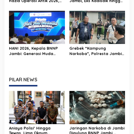
Razia Operasi Antik 2026,
Jambi, Eks Kadisdik hingga
Pengunjung THM Negatif
Broker Proyek Segera
Jalani Persidangan
HANI 2026, Kepala BNNP
Grebek “Kampung
Jambi: Generasi Muda
Narkoba”, Polresta Jambi
Harus Diselamatkan Demi
Amankan Enam Orang
Indonesia Emas 2045
PILAR NEWS
Aniaya Polisi’ Hingga
Jaringan Narkoba di Jambi
Tewas, Lima Oknum
Digulung BNNP Jambi,