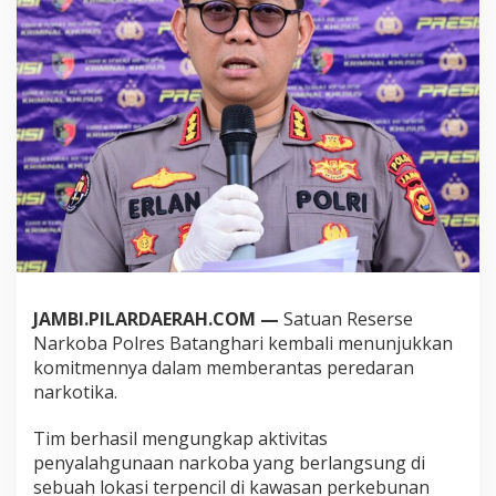
n
g
k
a
p
K
a
s
u
s
N
a
r
k
o
t
JAMBI.PILARDAERAH.COM —
Satuan Reserse
i
Narkoba Polres Batanghari kembali menunjukkan
k
a
komitmennya dalam memberantas peredaran
d
narkotika.
i
P
Tim berhasil mengungkap aktivitas
e
penyalahgunaan narkoba yang berlangsung di
r
k
sebuah lokasi terpencil di kawasan perkebunan