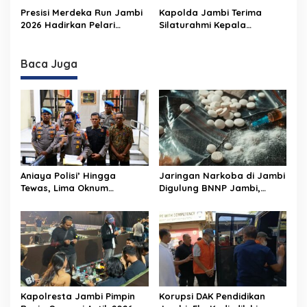
Pelaksanaan Presisi
Dipecat
Presisi Merdeka Run Jambi
Kapolda Jambi Terima
Merdeka Run 2026
2026 Hadirkan Pelari
Silaturahmi Kepala
Nasional, 8.750 Peserta
Pengadilan Tinggi Jambi,
Siap Ramaikan Ajang Lari
Perkuat Sinergi Antar
Terbesar di Jambi
Lembaga Penegak Hukum
Baca Juga
Aniaya Polisi’ Hingga
Jaringan Narkoba di Jambi
Tewas, Lima Oknum
Digulung BNNP Jambi,
Personel Polri Resmi
Ratusan Gram Sabu,
Dipecat
Ratusan Pil Ekstasi
Diamankan dan 9 Pelaku
Diciduk
Kapolresta Jambi Pimpin
Korupsi DAK Pendidikan