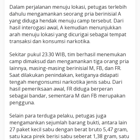
m
Dalam perjalanan menuju lokasi, petugas terlebih
a
dahulu mengamankan seorang pria berinisial A
n
k
yang diduga hendak menuju camp tersebut. Dari
a
hasil interogasi awal, A kemudian menunjukkan
n
arah menuju lokasi yang dicurigai sebagai tempat
transaksi dan konsumsi narkotika.
Sekitar pukul 23.30 WIB, tim berhasil menemukan
camp dimaksud dan mengamankan tiga orang pria
lainnya, masing-masing berinisial M, FB, dan FR.
Saat dilakukan penindakan, ketiganya didapati
tengah mengonsumsi narkotika jenis sabu. Dari
hasil pemeriksaan awal, FR diduga berperan
sebagai bandar, sementara M dan FB merupakan
pengguna.
Selain para terduga pelaku, petugas juga
mengamankan sejumlah barang bukti, antara lain
27 paket kecil sabu dengan berat bruto 5,47 gram,
satu kaca pirek berisi sabu seberat 1,38 gram, satu