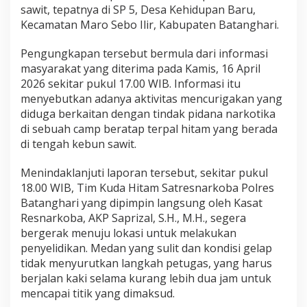
e
sawit, tepatnya di SP 5, Desa Kehidupan Baru,
b
Kecamatan Maro Sebo Ilir, Kabupaten Batanghari.
u
n
Pengungkapan tersebut bermula dari informasi
a
n
masyarakat yang diterima pada Kamis, 16 April
S
2026 sekitar pukul 17.00 WIB. Informasi itu
a
menyebutkan adanya aktivitas mencurigakan yang
w
diduga berkaitan dengan tindak pidana narkotika
i
di sebuah camp beratap terpal hitam yang berada
t
,
di tengah kebun sawit.
E
m
Menindaklanjuti laporan tersebut, sekitar pukul
p
18.00 WIB, Tim Kuda Hitam Satresnarkoba Polres
a
Batanghari yang dipimpin langsung oleh Kasat
t
O
Resnarkoba, AKP Saprizal, S.H., M.H., segera
r
bergerak menuju lokasi untuk melakukan
a
penyelidikan. Medan yang sulit dan kondisi gelap
n
tidak menyurutkan langkah petugas, yang harus
g
D
berjalan kaki selama kurang lebih dua jam untuk
i
mencapai titik yang dimaksud.
a