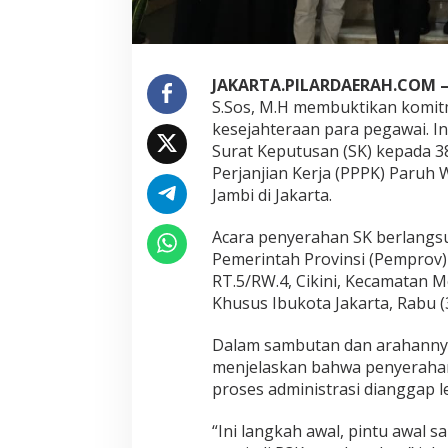
l
H
a
r
JAKARTA.PILARDAERAH.COM 
i
S.Sos, M.H membuktikan komi
s
:
kesejahteraan para pegawai. I
N
Surat Keputusan (SK) kepada 
i
Perjanjian Kerja (PPPK) Paru
a
Jambi di Jakarta.
t
k
a
Acara penyerahan SK berlangs
n
Pemerintah Provinsi (Pemprov) 
K
RT.5/RW.4, Cikini, Kecamatan M
i
Khusus Ibukota Jakarta, Rabu (
t
a
I
Dalam sambutan dan arahannya
n
menjelaskan bahwa penyerahan 
g
proses administrasi dianggap 
i
n
“Ini langkah awal, pintu awal s
K