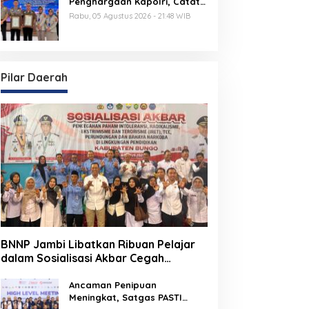
Penghargaan Kapolri, Catat
Nilai IKPA Sempurna 100 di
Rabu, 05 Agustus 2026 - 21:48 WIB
Rakernis Keuangan Polda
Jambi
Pilar Daerah
BNNP Jambi Libatkan Ribuan Pelajar
dalam Sosialisasi Akbar Cegah
Radikalisme dan Narkoba, Dukung
Indonesia Emas 2045
Ancaman Penipuan
Meningkat, Satgas PASTI