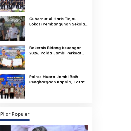
Perkuat Penindakan
Gubernur Al Haris Tinjau
Lokasi Pembangunan Sekolah
Rakyat dan Lokasi
Pembangunan BTN Bungo
Green City
Rakernis Bidang Keuangan
2026, Polda Jambi Perkuat
Tata Kelola Keuangan yang
Transparan, Akuntabel, dan
Berintegritas
Polres Muaro Jambi Raih
Penghargaan Kapolri, Catat
Nilai IKPA Sempurna 100 di
Rakernis Keuangan Polda
Jambi
Pilar Populer