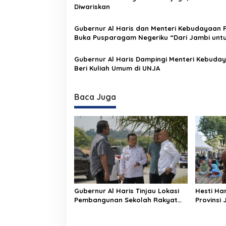
Diwariskan
o
s
Gubernur Al Haris dan Menteri Kebudayaan R
Buka Pusparagam Negeriku “Dari Jambi unt
Indonesia”, Perkuat Pelestarian Budaya dan
Dorong Ekonomi Kreatif
Gubernur Al Haris Dampingi Menteri Kebuday
Beri Kuliah Umum di UNJA
Baca Juga
Gubernur Al Haris Tinjau Lokasi
Hesti Ha
Pembangunan Sekolah Rakyat
Provinsi 
dan Lokasi Pembangunan BTN
Keuanga
Bungo Green City
Sampah 