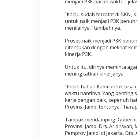
e
menjadi P3K paruh waktu,” jela
r
j
“Kalau sudah tercatat di BKN, 
a
untuk naik menjadi P3K penuh 
d
menilainya,” tambahnya.
e
n
g
Proses naik menjadi P3K penuh
a
ditentukan dengan melihat k
n
kinerja P3K.
B
a
i
Untuk itu, dirinya meminta aga
k
meningkatkan kinerjanya.
“Inilah bahan Kami untuk bisa
waktu nantinya. Yang penting s
kerja dengan baik, sepenuh ha
Provinsi Jambi tentunya,” harap
Tampak mendampingi Gubernur 
Provinsi Jambi Drs. Ariansyah
Pemprov Jambi di Jakarta, Drs.