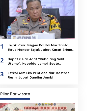
1
Jejak Karir Brigjen Pol Edi Mardianto,
Terus Moncer Sejak Jabat Kasat Brimob
Polda Jambi
2
Dapat Gelar Adat “Dubalang Sakti
Utamo”, Kapolda Jambi: Suatu
Penghormatan Dari Anak Negeri Untuk
3
Institusi Polri
Letkol Arm Eko Pristiono dari Kostrad
Resmi Jabat Dandim Jambi
Pilar Pariwisata