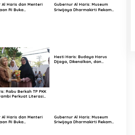
 Al Haris dan Menteri
Gubernur Al Haris: Museum
aan RI Buka
Sriwijaya Dharmakirti Rekam
am Negeriku “Dari
Jejak Peradaban Masa Lalu
tuk Indonesia”, Perkuat
Provinsi Jambi Secara Utuh
ian Budaya dan Dorong
Kreatif
Hesti Haris: Budaya Harus
Dijaga, Dikenalkan, dan
Diwariskan
ris: Rabu Berkah TP PKK
Jambi Perkuat Literasi
n dan Budaya Kelola
dari Rumah
 Al Haris dan Menteri
Gubernur Al Haris: Museum
aan RI Buka
Sriwijaya Dharmakirti Rekam
am Negeriku “Dari
Jejak Peradaban Masa Lalu
tuk Indonesia”, Perkuat
Provinsi Jambi Secara Utuh