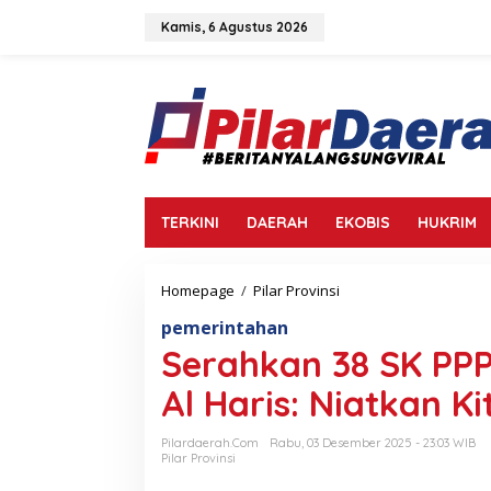
L
e
Kamis, 6 Agustus 2026
w
a
t
i
k
e
k
o
n
TERKINI
DAERAH
EKOBIS
HUKRIM
t
e
n
Homepage
/
Pilar Provinsi
S
e
pemerintahan
r
a
Serahkan 38 SK PP
h
k
Al Haris: Niatkan K
a
n
Pilardaerah.com
Rabu, 03 Desember 2025 - 23:03 WIB
3
Pilar Provinsi
8
S