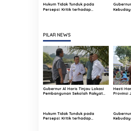
Hukum Tidak Tunduk pada
Gubernur
Persepsi: Kritik terhadap
Kebuday
Monopoli Kebenaran oleh Media
Pusparag
dan Aktivis
Jambi un
Pelestar
Ekonomi 
PILAR NEWS
Gubernur Al Haris Tinjau Lokasi
Hesti Ha
Pembangunan Sekolah Rakyat
Provinsi 
dan Lokasi Pembangunan BTN
Keuanga
Bungo Green City
Sampah 
Hukum Tidak Tunduk pada
Gubernur
Persepsi: Kritik terhadap
Kebuday
Monopoli Kebenaran oleh Media
Pusparag
dan Aktivis
Jambi un