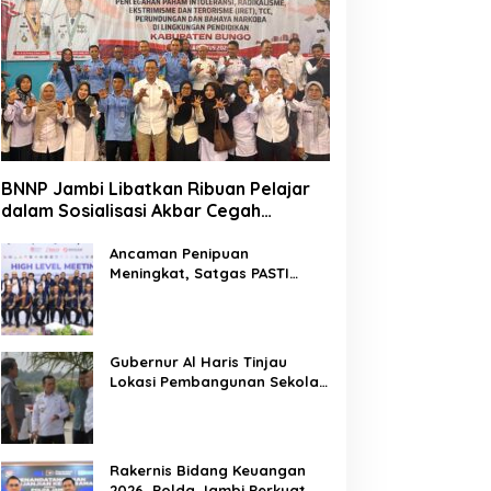
BNNP Jambi Libatkan Ribuan Pelajar
dalam Sosialisasi Akbar Cegah
Radikalisme dan Narkoba, Dukung
Indonesia Emas 2045
Ancaman Penipuan
Meningkat, Satgas PASTI
Perkuat Penindakan
Gubernur Al Haris Tinjau
Lokasi Pembangunan Sekolah
Rakyat dan Lokasi
Pembangunan BTN Bungo
Green City
Rakernis Bidang Keuangan
2026, Polda Jambi Perkuat