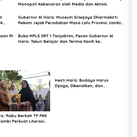
Monopoli Kebenaran oleh Media dan Aktivis
I
Gubernur Al Haris: Museum Sriwijaya Dharmakirti
uk
Rekam Jejak Peradaban Masa Lalu Provinsi Jambi
Secara Utuh
aan RI
Buka MPLS SRT 1 Tanjabtim, Pesan Gubernur Al
Haris: Tekun Belajar dan Terima Kasih ke
Pemerintah Pusat
Hesti Haris: Budaya Harus
Dijaga, Dikenalkan, dan
Diwariskan
ris: Rabu Berkah TP PKK
Jambi Perkuat Literasi
n dan Budaya Kelola
dari Rumah