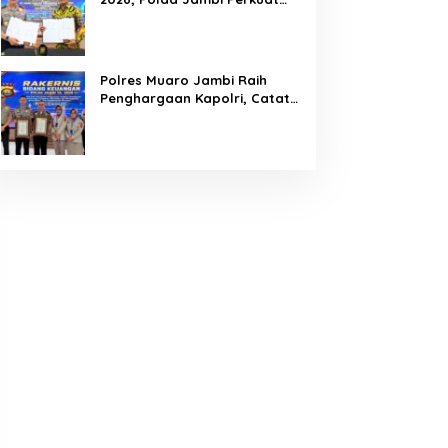
Tata Kelola Keuangan yang
Transparan, Akuntabel, dan
Berintegritas
Polres Muaro Jambi Raih
Penghargaan Kapolri, Catat
Nilai IKPA Sempurna 100 di
Rakernis Keuangan Polda
Jambi