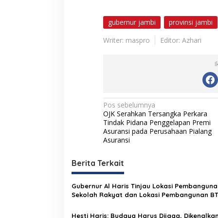
gubernur jambi
provinsi jambi
Writer: maspro
Editor: Azhari
I
N
Pos sebelumnya
OJK Serahkan Tersangka Perkara
a
Tindak Pidana Penggelapan Premi
v
Asuransi pada Perusahaan Pialang
Asuransi
i
g
Berita Terkait
a
s
Gubernur Al Haris Tinjau Lokasi Pembanguna
Sekolah Rakyat dan Lokasi Pembangunan B
i
Bungo Green City
p
Hesti Haris: Budaya Harus Dijaga, Dikenalka