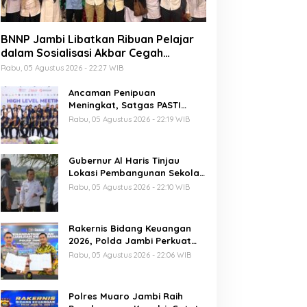
BNNP Jambi Libatkan Ribuan Pelajar
dalam Sosialisasi Akbar Cegah
Radikalisme dan Narkoba, Dukung
Rabu, 05 Agustus 2026 - 22:27 WIB
Indonesia Emas 2045
Ancaman Penipuan
Meningkat, Satgas PASTI
Perkuat Penindakan
Rabu, 05 Agustus 2026 - 22:19 WIB
Gubernur Al Haris Tinjau
Lokasi Pembangunan Sekolah
Rakyat dan Lokasi
Rabu, 05 Agustus 2026 - 22:10 WIB
Pembangunan BTN Bungo
Green City
Rakernis Bidang Keuangan
2026, Polda Jambi Perkuat
Tata Kelola Keuangan yang
Rabu, 05 Agustus 2026 - 22:06 WIB
Transparan, Akuntabel, dan
Berintegritas
Polres Muaro Jambi Raih