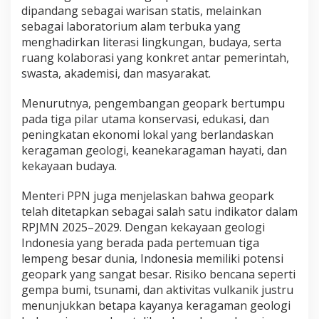
s
dipandang sebagai warisan statis, melainkan
T
sebagai laboratorium alam terbuka yang
e
menghadirkan literasi lingkungan, budaya, serta
g
ruang kolaborasi yang konkret antar pemerintah,
a
s
swasta, akademisi, dan masyarakat.
k
a
Menurutnya, pengembangan geopark bertumpu
n
pada tiga pilar utama konservasi, edukasi, dan
K
peningkatan ekonomi lokal yang berlandaskan
o
m
keragaman geologi, keanekaragaman hayati, dan
i
kekayaan budaya.
t
m
Menteri PPN juga menjelaskan bahwa geopark
e
telah ditetapkan sebagai salah satu indikator dalam
n
J
RPJMN 2025–2029. Dengan kekayaan geologi
a
Indonesia yang berada pada pertemuan tiga
m
lempeng besar dunia, Indonesia memiliki potensi
b
geopark yang sangat besar. Risiko bencana seperti
i
d
gempa bumi, tsunami, dan aktivitas vulkanik justru
a
menunjukkan betapa kayanya keragaman geologi
l