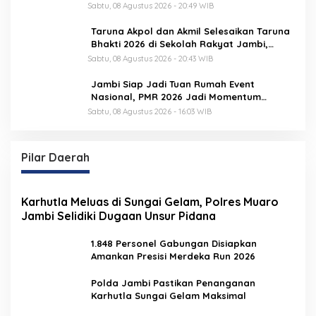
Sabtu, 08 Agustus 2026 - 20:49 WIB
Taruna Akpol dan Akmil Selesaikan Taruna
Bhakti 2026 di Sekolah Rakyat Jambi,
Kegiatan Berlangsung Aman dan Lancar
Sabtu, 08 Agustus 2026 - 20:43 WIB
Jambi Siap Jadi Tuan Rumah Event
Nasional, PMR 2026 Jadi Momentum
Pembuktian
Sabtu, 08 Agustus 2026 - 16:03 WIB
Pilar Daerah
Karhutla Meluas di Sungai Gelam, Polres Muaro
Jambi Selidiki Dugaan Unsur Pidana
1.848 Personel Gabungan Disiapkan
Amankan Presisi Merdeka Run 2026
Polda Jambi Pastikan Penanganan
Karhutla Sungai Gelam Maksimal