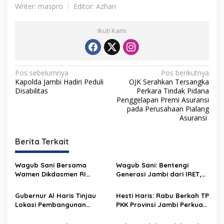
Writer: maspro
Editor: Azhari
Ikuti Kami
N
Pos sebelumnya
Pos berikutnya
Kapolda Jambi Hadiri Peduli
OJK Serahkan Tersangka
a
Disabilitas
Perkara Tindak Pidana
v
Penggelapan Premi Asuransi
pada Perusahaan Pialang
i
Asuransi
g
Berita Terkait
a
s
Wagub Sani Bersama
Wagub Sani: Bentengi
i
Wamen Dikdasmen RI
Generasi Jambi dari IRET,
p
Luncurkan Aplikasi Bungo
TCC, dan Perundungan
Pintar, Dorong
Dimulai dari Sekolah
Gubernur Al Haris Tinjau
Hesti Haris: Rabu Berkah TP
o
Transformasi Digital
Lokasi Pembangunan
PKK Provinsi Jambi Perkuat
Pendidikan di Jambi
s
Sekolah Rakyat dan Lokasi
Literasi Keuangan dan
Pembangunan BTN Bungo
Budaya Kelola Sampah