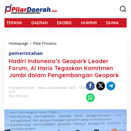
L
e
w
a
TERKINI
DAERAH
EKOBIS
HUKRIM
DUNIA
N
t
i
k
e
Homepage
/
Pilar Provinsi
H
k
a
o
pemerintahan
d
n
i
Hadiri Indonesia’s Geopark Leader
t
r
e
Forum, Al Haris Tegaskan Komitmen
i
n
Jambi dalam Pengembangan Geopark
I
n
d
Pilardaerah.com
Rabu, 03 Desember 2025 - 15:26
o
WIB
n
Pilar Provinsi
e
s
i
a
’
s