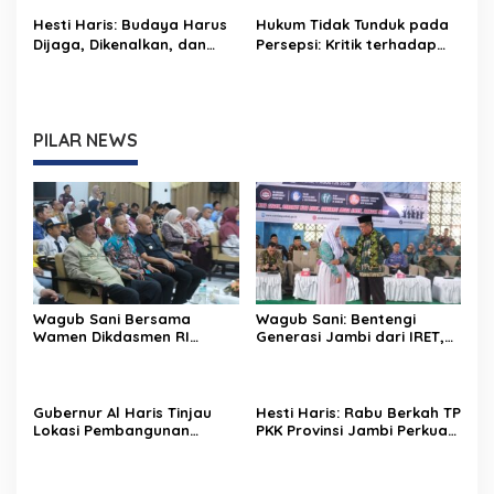
Green City
dari Rumah
Hesti Haris: Budaya Harus
Hukum Tidak Tunduk pada
Dijaga, Dikenalkan, dan
Persepsi: Kritik terhadap
Diwariskan
Monopoli Kebenaran oleh
Media dan Aktivis
PILAR NEWS
Wagub Sani Bersama
Wagub Sani: Bentengi
Wamen Dikdasmen RI
Generasi Jambi dari IRET,
Luncurkan Aplikasi Bungo
TCC, dan Perundungan
Pintar, Dorong
Dimulai dari Sekolah
Transformasi Digital
Pendidikan di Jambi
Gubernur Al Haris Tinjau
Hesti Haris: Rabu Berkah TP
Lokasi Pembangunan
PKK Provinsi Jambi Perkuat
Sekolah Rakyat dan Lokasi
Literasi Keuangan dan
Pembangunan BTN Bungo
Budaya Kelola Sampah
Green City
dari Rumah