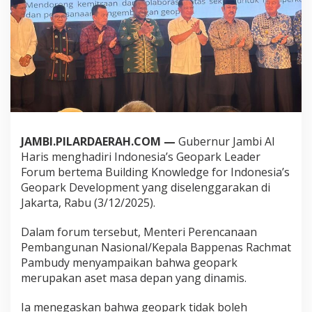
G
e
o
p
a
r
k
L
e
a
d
JAMBI.PILARDAERAH.COM —
Gubernur Jambi Al
e
r
Haris menghadiri Indonesia’s Geopark Leader
F
Forum bertema Building Knowledge for Indonesia’s
o
Geopark Development yang diselenggarakan di
r
Jakarta, Rabu (3/12/2025).
u
m
,
Dalam forum tersebut, Menteri Perencanaan
A
Pembangunan Nasional/Kepala Bappenas Rachmat
l
Pambudy menyampaikan bahwa geopark
H
merupakan aset masa depan yang dinamis.
a
r
i
Ia menegaskan bahwa geopark tidak boleh