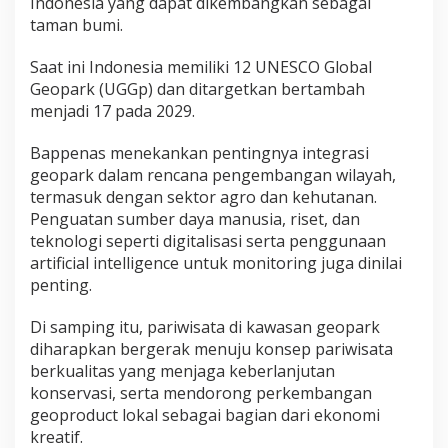
Indonesia yang dapat dikembangkan sebagai
a
taman bumi.
m
P
e
Saat ini Indonesia memiliki 12 UNESCO Global
n
Geopark (UGGp) dan ditargetkan bertambah
g
menjadi 17 pada 2029.
e
m
Bappenas menekankan pentingnya integrasi
b
a
geopark dalam rencana pengembangan wilayah,
n
termasuk dengan sektor agro dan kehutanan.
g
Penguatan sumber daya manusia, riset, dan
a
teknologi seperti digitalisasi serta penggunaan
n
artificial intelligence untuk monitoring juga dinilai
G
e
penting.
o
p
Di samping itu, pariwisata di kawasan geopark
a
diharapkan bergerak menuju konsep pariwisata
r
berkualitas yang menjaga keberlanjutan
k
konservasi, serta mendorong perkembangan
geoproduct lokal sebagai bagian dari ekonomi
kreatif.