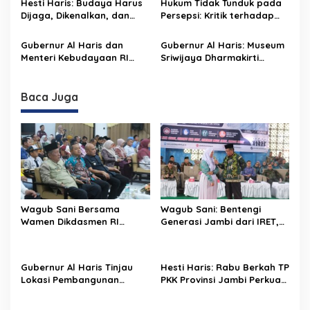
Hesti Haris: Budaya Harus
Hukum Tidak Tunduk pada
Green City
dari Rumah
Dijaga, Dikenalkan, dan
Persepsi: Kritik terhadap
Diwariskan
Monopoli Kebenaran oleh
Media dan Aktivis
Gubernur Al Haris dan
Gubernur Al Haris: Museum
Menteri Kebudayaan RI
Sriwijaya Dharmakirti
Buka Pusparagam Negeriku
Rekam Jejak Peradaban
“Dari Jambi untuk
Masa Lalu Provinsi Jambi
Indonesia”, Perkuat
Secara Utuh
Baca Juga
Pelestarian Budaya dan
Dorong Ekonomi Kreatif
Wagub Sani Bersama
Wagub Sani: Bentengi
Wamen Dikdasmen RI
Generasi Jambi dari IRET,
Luncurkan Aplikasi Bungo
TCC, dan Perundungan
Pintar, Dorong
Dimulai dari Sekolah
Transformasi Digital
Gubernur Al Haris Tinjau
Hesti Haris: Rabu Berkah TP
Pendidikan di Jambi
Lokasi Pembangunan
PKK Provinsi Jambi Perkuat
Sekolah Rakyat dan Lokasi
Literasi Keuangan dan
Pembangunan BTN Bungo
Budaya Kelola Sampah