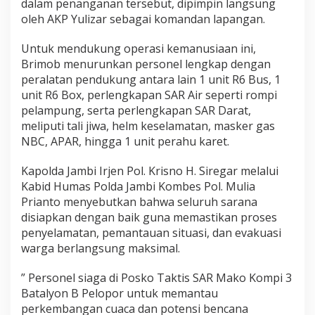
dalam penanganan tersebut, dipimpin langsung
a
oleh AKP Yulizar sebagai komandan lapangan.
K
e
r
Untuk mendukung operasi kemanusiaan ini,
i
Brimob menurunkan personel lengkap dengan
n
peralatan pendukung antara lain 1 unit R6 Bus, 1
c
unit R6 Box, perlengkapan SAR Air seperti rompi
i
pelampung, serta perlengkapan SAR Darat,
meliputi tali jiwa, helm keselamatan, masker gas
NBC, APAR, hingga 1 unit perahu karet.
Kapolda Jambi Irjen Pol. Krisno H. Siregar melalui
Kabid Humas Polda Jambi Kombes Pol. Mulia
Prianto menyebutkan bahwa seluruh sarana
disiapkan dengan baik guna memastikan proses
penyelamatan, pemantauan situasi, dan evakuasi
warga berlangsung maksimal.
” Personel siaga di Posko Taktis SAR Mako Kompi 3
Batalyon B Pelopor untuk memantau
perkembangan cuaca dan potensi bencana