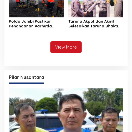
Polda Jambi Pastikan
Taruna Akpol dan Akmil
Penanganan Karhutla
Selesaikan Taruna Bhakti
Sungai Gelam Maksimal
2026 di Sekolah Rakyat
Jambi, Kegiatan
Berlangsung Aman dan
Lancar
View More
Pilar Nusantara