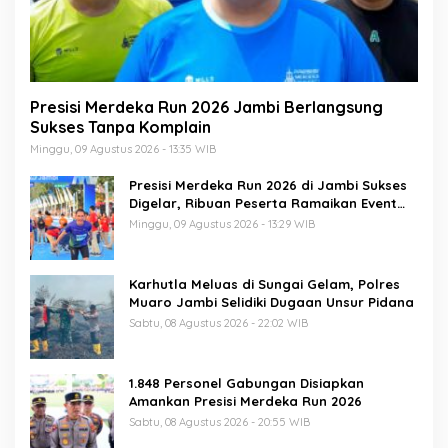
Presisi Merdeka Run 2026 Jambi Berlangsung
Sukses Tanpa Komplain
Minggu, 09 Agustus 2026 - 13:35 WIB
Presisi Merdeka Run 2026 di Jambi Sukses
Digelar, Ribuan Peserta Ramaikan Event
Nasional
Minggu, 09 Agustus 2026 - 13:29 WIB
Karhutla Meluas di Sungai Gelam, Polres
Muaro Jambi Selidiki Dugaan Unsur Pidana
Sabtu, 08 Agustus 2026 - 22:02 WIB
1.848 Personel Gabungan Disiapkan
Amankan Presisi Merdeka Run 2026
Sabtu, 08 Agustus 2026 - 20:55 WIB