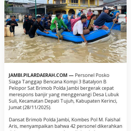
b
r
i
m
o
b
P
o
l
d
a
J
a
m
JAMBI.PILARDAERAH.COM —
Personel Posko
b
i
Siaga Tanggap Bencana Kompi 3 Batalyon B
B
Pelopor Sat Brimob Polda Jambi bergerak cepat
a
merespons banjir yang menggenangi Desa Lubuk
n
Suli, Kecamatan Depati Tujuh, Kabupaten Kerinci,
t
Jumat (28/11/2025).
u
W
a
Dansat Brimob Polda Jambi, Kombes Pol M. Faishal
r
Aris, menyampaikan bahwa 42 personel dikerahkan
g