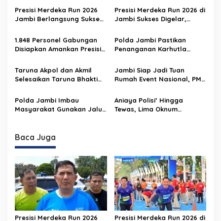
i
Presisi Merdeka Run 2026
Presisi Merdeka Run 2026 di
p
Jambi Berlangsung Sukses
Jambi Sukses Digelar,
Tanpa Komplain
Ribuan Peserta Ramaikan
o
Event Nasional
1.848 Personel Gabungan
Polda Jambi Pastikan
s
Disiapkan Amankan Presisi
Penanganan Karhutla
Merdeka Run 2026
Sungai Gelam Maksimal
Taruna Akpol dan Akmil
Jambi Siap Jadi Tuan
Selesaikan Taruna Bhakti
Rumah Event Nasional, PMR
2026 di Sekolah Rakyat
2026 Jadi Momentum
Jambi, Kegiatan
Pembuktian
Polda Jambi Imbau
Aniaya Polisi’ Hingga
Berlangsung Aman dan
Masyarakat Gunakan Jalur
Tewas, Lima Oknum
Lancar
Alternatif Selama
Personel Polri Resmi
Pelaksanaan Presisi
Dipecat
Merdeka Run 2026
Baca Juga
Presisi Merdeka Run 2026
Presisi Merdeka Run 2026 di