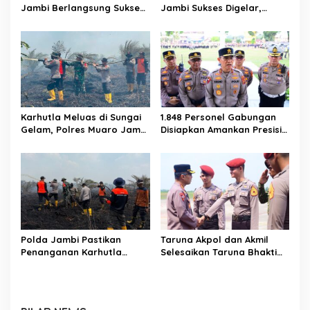
Jambi Berlangsung Sukses
Jambi Sukses Digelar,
Tanpa Komplain
Ribuan Peserta Ramaikan
Event Nasional
Karhutla Meluas di Sungai
1.848 Personel Gabungan
Gelam, Polres Muaro Jambi
Disiapkan Amankan Presisi
Selidiki Dugaan Unsur
Merdeka Run 2026
Pidana
Polda Jambi Pastikan
Taruna Akpol dan Akmil
Penanganan Karhutla
Selesaikan Taruna Bhakti
Sungai Gelam Maksimal
2026 di Sekolah Rakyat
Jambi, Kegiatan
Berlangsung Aman dan
Lancar