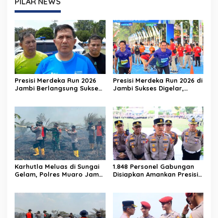
PILAR NEWS
Presisi Merdeka Run 2026
Presisi Merdeka Run 2026 di
Jambi Berlangsung Sukses
Jambi Sukses Digelar,
Tanpa Komplain
Ribuan Peserta Ramaikan
Event Nasional
Karhutla Meluas di Sungai
1.848 Personel Gabungan
Gelam, Polres Muaro Jambi
Disiapkan Amankan Presisi
Selidiki Dugaan Unsur
Merdeka Run 2026
Pidana