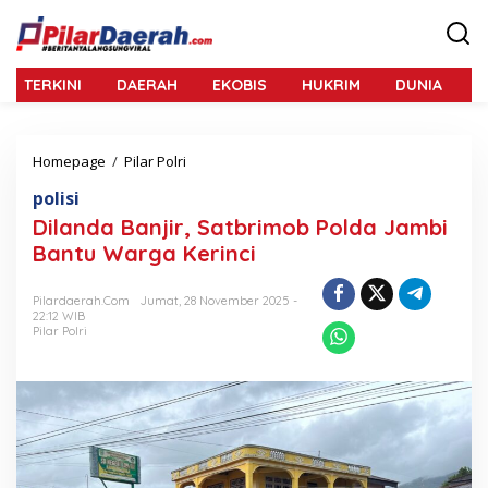
L
e
w
a
TERKINI
DAERAH
EKOBIS
HUKRIM
DUNIA
N
t
i
k
e
Homepage
/
Pilar Polri
D
k
i
o
polisi
l
n
a
Dilanda Banjir, Satbrimob Polda Jambi
t
n
e
Bantu Warga Kerinci
d
n
a
B
Pilardaerah.com
Jumat, 28 November 2025 -
22:12 WIB
a
Pilar Polri
n
j
i
r
,
S
a
t