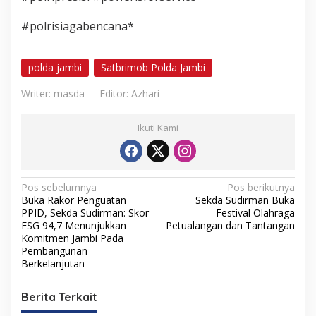
#polrisiagabencana*
polda jambi
Satbrimob Polda Jambi
Writer: masda
Editor: Azhari
Ikuti Kami
N
Pos sebelumnya
Pos berikutnya
Buka Rakor Penguatan
Sekda Sudirman Buka
a
PPID, Sekda Sudirman: Skor
Festival Olahraga
v
ESG 94,7 Menunjukkan
Petualangan dan Tantangan
Komitmen Jambi Pada
i
Pembangunan
Berkelanjutan
g
a
Berita Terkait
s