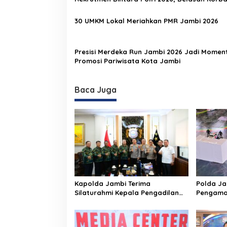
o
Bermunculan
s
30 UMKM Lokal Meriahkan PMR Jambi 2026
Presisi Merdeka Run Jambi 2026 Jadi Mome
Promosi Pariwisata Kota Jambi
Baca Juga
Kapolda Jambi Terima
Polda J
Silaturahmi Kepala Pengadilan
Pengaman
Tinggi Jambi, Perkuat Sinergi
Run 2026 
Antar Lembaga Penegak Hukum
Game