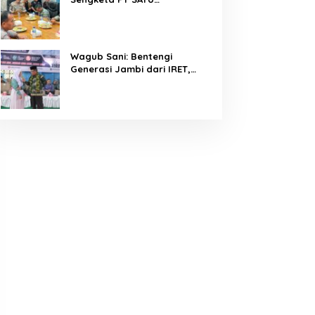
Diselesaikan Lewat Dialog,
Operasional PKS Tetap
Berjalan
Wagub Sani: Bentengi
Generasi Jambi dari IRET,
TCC, dan Perundungan
Dimulai dari Sekolah