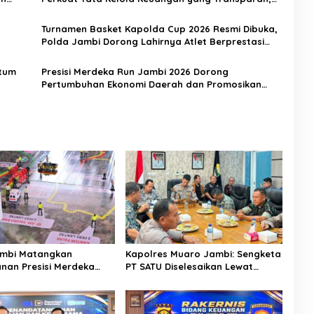
Akuntabel, dan Berintegritas
Turnamen Basket Kapolda Cup 2026 Resmi Dibuka,
Polda Jambi Dorong Lahirnya Atlet Berprestasi
dan Generasi Muda Berkarakter
ntum
Presisi Merdeka Run Jambi 2026 Dorong
Pertumbuhan Ekonomi Daerah dan Promosikan
Potensi Jambi
ambi Matangkan
Kapolres Muaro Jambi: Sengketa
an Presisi Merdeka
PT SATU Diselesaikan Lewat
Melalui Tactical Floor
Dialog, Operasional PKS Tetap
Berjalan