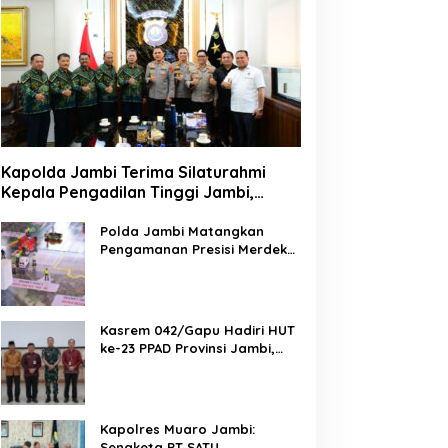
Kapolda Jambi Terima Silaturahmi
Kepala Pengadilan Tinggi Jambi,
Perkuat Sinergi Antar Lembaga
Penegak Hukum
Polda Jambi Matangkan
Pengamanan Presisi Merdeka
Run 2026 Melalui Tactical
Floor Game
Kasrem 042/Gapu Hadiri HUT
ke-23 PPAD Provinsi Jambi,
Perkuat Sinergi Dukung
Program Pemerintah
Kapolres Muaro Jambi:
Sengketa PT SATU