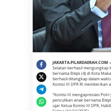
s
P
e
n
c
u
l
i
k
a
n
B
a
JAKARTA.PILARDAERAH.COM 
l
i
Selatan berhasil mengungkap k
t
bernama Bilqis (4) di Kota Mak
a
berhasil ditangkap dalam waktu
B
Komisi III DPR RI memberikan ap
i
l
q
“Komisi III mengapresiasi Polr
i
penculikan anak bernama Bilqi
s
ujar Ketua Komisi III DPR, Ha
Selasa (11/11/2025).