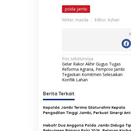
polda jambi
Writer: masda
Editor: Azhari
I
N
Pos sebelumnya
Gelar Rakor Akhir Gugus Tugas
a
Reforma Agraria, Pemprov Jambi
v
Tegaskan Komitmen Selesaikan
Konflik Lahan
i
g
Berita Terkait
a
s
Kapolda Jambi Terima Silaturahmi Kepala
Pengadilan Tinggi Jambi, Perkuat Sinergi Ant
i
Lembaga Penegak Hukum
p
Heboh! Dua Anggota Polda Jambi Diduga Ti
Rekrutmen Bintara Polri 2026, Belasan Korb