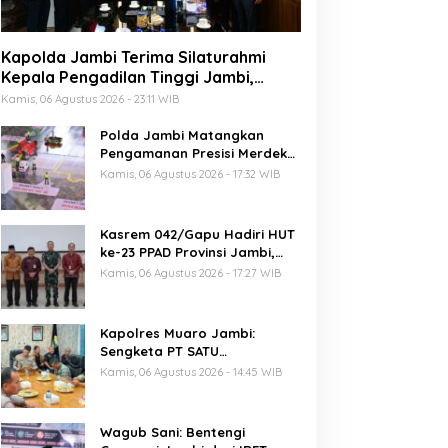
Kapolda Jambi Terima Silaturahmi
Kepala Pengadilan Tinggi Jambi,
Perkuat Sinergi Antar Lembaga
Kamis, 06 Agustus 2026 - 23:11 WIB
Penegak Hukum
Polda Jambi Matangkan
Pengamanan Presisi Merdeka
Run 2026 Melalui Tactical
Kamis, 06 Agustus 2026 - 17:32 WIB
Floor Game
Kasrem 042/Gapu Hadiri HUT
ke-23 PPAD Provinsi Jambi,
Perkuat Sinergi Dukung
Kamis, 06 Agustus 2026 - 17:27 WIB
Program Pemerintah
Kapolres Muaro Jambi:
Sengketa PT SATU
Diselesaikan Lewat Dialog,
Kamis, 06 Agustus 2026 - 14:45 WIB
Operasional PKS Tetap
Berjalan
Wagub Sani: Bentengi