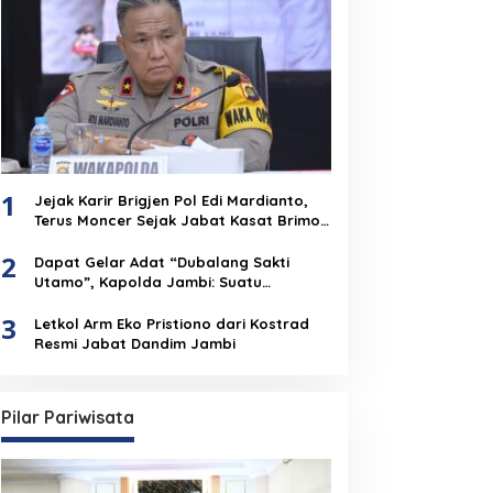
1
Jejak Karir Brigjen Pol Edi Mardianto,
Terus Moncer Sejak Jabat Kasat Brimob
Polda Jambi
2
Dapat Gelar Adat “Dubalang Sakti
Utamo”, Kapolda Jambi: Suatu
Penghormatan Dari Anak Negeri Untuk
3
Institusi Polri
Letkol Arm Eko Pristiono dari Kostrad
Resmi Jabat Dandim Jambi
Pilar Pariwisata