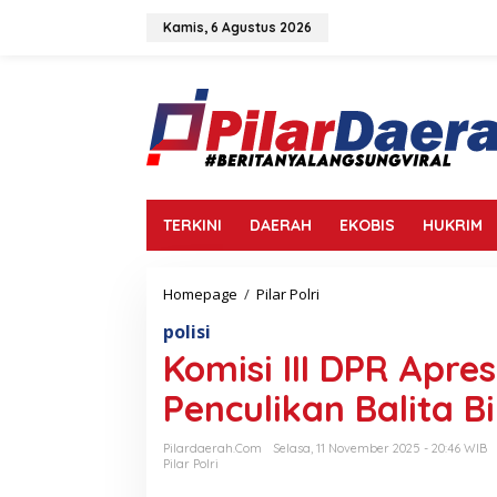
L
e
Kamis, 6 Agustus 2026
w
a
t
i
k
e
k
o
n
TERKINI
DAERAH
EKOBIS
HUKRIM
t
e
n
Homepage
/
Pilar Polri
K
o
polisi
m
i
Komisi III DPR Apre
s
i
Penculikan Balita Bi
I
I
Pilardaerah.com
Selasa, 11 November 2025 - 20:46 WIB
I
Pilar Polri
D
P