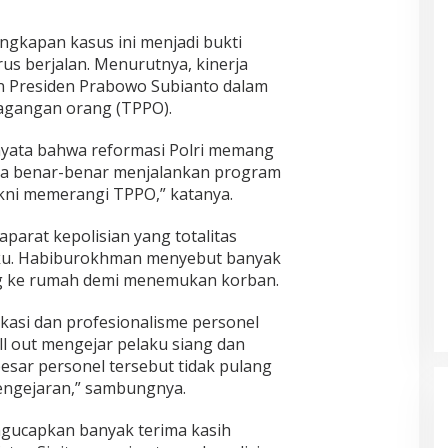
gkapan kasus ini menjadi bukti
rus berjalan. Menurutnya, kinerja
n Presiden Prabowo Subianto dalam
agangan orang (TPPO).
 nyata bahwa reformasi Polri memang
eka benar-benar menjalankan program
akni memerangi TPPO,” katanya.
aparat kepolisian yang totalitas
aku. Habiburokhman menyebut banyak
ang ke rumah demi menemukan korban.
ikasi dan profesionalisme personel
all out mengejar pelaku siang dan
esar personel tersebut tidak pulang
engejaran,” sambungnya.
ngucapkan banyak terima kasih