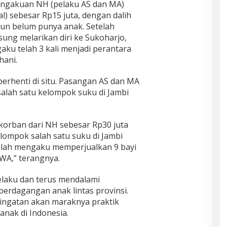
engakuan NH (pelaku AS dan MA)
ual) sebesar Rp15 juta, dengan dalih
un belum punya anak. Setelah
ng melarikan diri ke Sukoharjo,
u telah 3 kali menjadi perantara
hani.
berhenti di situ. Pasangan AS dan MA
salah satu kelompok suku di Jambi
orban dari NH sebesar Rp30 juta
lompok salah satu suku di Jambi
elah mengaku memperjualkan 9 bayi
WA,” terangnya.
elaku dan terus mendalami
erdagangan anak lintas provinsi.
ringatan akan maraknya praktik
anak di Indonesia.