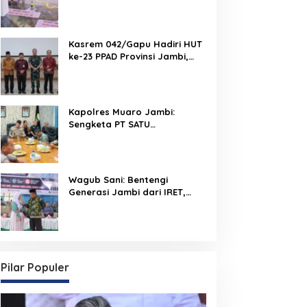
Run 2026 Melalui Tactical
Floor Game
Kasrem 042/Gapu Hadiri HUT
ke-23 PPAD Provinsi Jambi,
Perkuat Sinergi Dukung
Program Pemerintah
Kapolres Muaro Jambi:
Sengketa PT SATU
Diselesaikan Lewat Dialog,
Operasional PKS Tetap
Berjalan
Wagub Sani: Bentengi
Generasi Jambi dari IRET,
TCC, dan Perundungan
Dimulai dari Sekolah
Pilar Populer