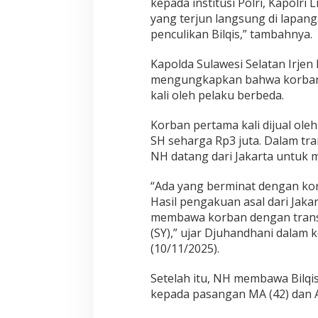
kepada institusi Polri, Kapolri 
yang terjun langsung di lapa
penculikan Bilqis,” tambahnya.
Kapolda Sulawesi Selatan Irje
mengungkapkan bahwa korban s
kali oleh pelaku berbeda.
Korban pertama kali dijual oleh
SH seharga Rp3 juta. Dalam tr
NH datang dari Jakarta untuk 
“Ada yang berminat dengan ko
Hasil pengakuan asal dari Jak
membawa korban dengan transak
(SY),” ujar Djuhandhani dalam 
(10/11/2025).
Setelah itu, NH membawa Bilqi
kepada pasangan MA (42) dan A