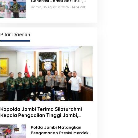
Generasi Jambi dari IRET,
TCC, dan Perundungan
Kamis, 06 Agustus 2026 - 14:34 WIB
Dimulai dari Sekolah
Pilar Daerah
Kapolda Jambi Terima Silaturahmi
Kepala Pengadilan Tinggi Jambi,
Perkuat Sinergi Antar Lembaga
Penegak Hukum
Polda Jambi Matangkan
Pengamanan Presisi Merdeka