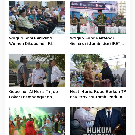
Wagub Sani Bersama
Wagub Sani: Bentengi
Wamen Dikdasmen RI
Generasi Jambi dari IRET,
Luncurkan Aplikasi Bungo
TCC, dan Perundungan
Pintar, Dorong
Dimulai dari Sekolah
Transformasi Digital
Pendidikan di Jambi
Gubernur Al Haris Tinjau
Hesti Haris: Rabu Berkah TP
Lokasi Pembangunan
PKK Provinsi Jambi Perkuat
Sekolah Rakyat dan Lokasi
Literasi Keuangan dan
Pembangunan BTN Bungo
Budaya Kelola Sampah
Green City
dari Rumah