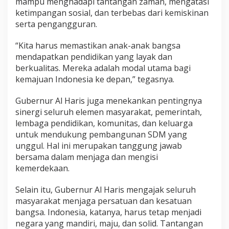
mampu menghadapi tantangan zaman, mengatasi
a
ketimpangan sosial, dan terbebas dari kemiskinan
n
serta pengangguran.
g
s
a
“Kita harus memastikan anak-anak bangsa
mendapatkan pendidikan yang layak dan
berkualitas. Mereka adalah modal utama bagi
kemajuan Indonesia ke depan,” tegasnya.
Gubernur Al Haris juga menekankan pentingnya
sinergi seluruh elemen masyarakat, pemerintah,
lembaga pendidikan, komunitas, dan keluarga
untuk mendukung pembangunan SDM yang
unggul. Hal ini merupakan tanggung jawab
bersama dalam menjaga dan mengisi
kemerdekaan.
Selain itu, Gubernur Al Haris mengajak seluruh
masyarakat menjaga persatuan dan kesatuan
bangsa. Indonesia, katanya, harus tetap menjadi
negara yang mandiri, maju, dan solid. Tantangan