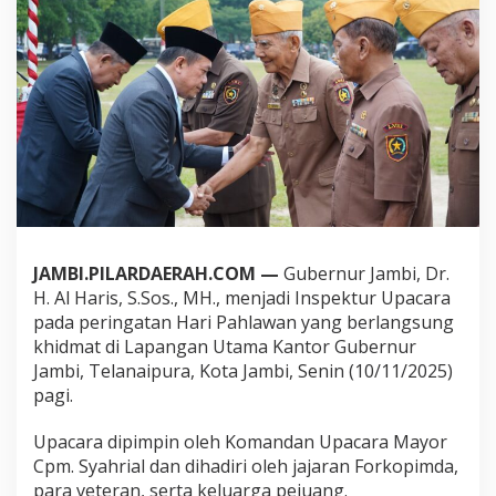
w
a
n
:
G
u
b
e
r
n
u
r
A
l
JAMBI.PILARDAERAH.COM —
Gubernur Jambi, Dr.
H
H. Al Haris, S.Sos., MH., menjadi Inspektur Upacara
a
pada peringatan Hari Pahlawan yang berlangsung
r
khidmat di Lapangan Utama Kantor Gubernur
i
s
Jambi, Telanaipura, Kota Jambi, Senin (10/11/2025)
T
pagi.
e
k
Upacara dipimpin oleh Komandan Upacara Mayor
a
Cpm. Syahrial dan dihadiri oleh jajaran Forkopimda,
n
k
para veteran, serta keluarga pejuang.