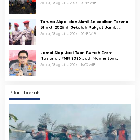
Sabtu, 08 Agustus 2026 - 20:49 WIB
Taruna Akpol dan Akmil Selesaikan Taruna
Bhakti 2026 di Sekolah Rakyat Jambi,
Kegiatan Berlangsung Aman dan Lancar
Sabtu, 08 Agustus 2026 - 20:43 WIB
Jambi Siap Jadi Tuan Rumah Event
Nasional, PMR 2026 Jadi Momentum
Pembuktian
Sabtu, 08 Agustus 2026 - 16:03 WIB
Pilar Daerah