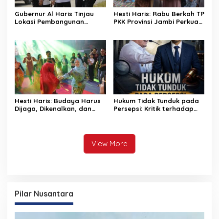
Gubernur Al Haris Tinjau
Hesti Haris: Rabu Berkah TP
Lokasi Pembangunan
PKK Provinsi Jambi Perkuat
Sekolah Rakyat dan Lokasi
Literasi Keuangan dan
Pembangunan BTN Bungo
Budaya Kelola Sampah
Green City
dari Rumah
Hesti Haris: Budaya Harus
Hukum Tidak Tunduk pada
Dijaga, Dikenalkan, dan
Persepsi: Kritik terhadap
Diwariskan
Monopoli Kebenaran oleh
Media dan Aktivis
View More
Pilar Nusantara