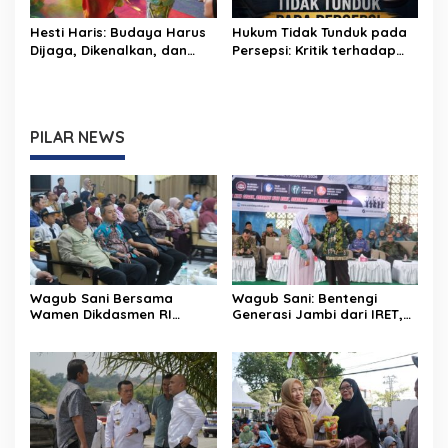
Hesti Haris: Budaya Harus
Hukum Tidak Tunduk pada
Dijaga, Dikenalkan, dan
Persepsi: Kritik terhadap
Diwariskan
Monopoli Kebenaran oleh
Media dan Aktivis
PILAR NEWS
Wagub Sani Bersama
Wagub Sani: Bentengi
Wamen Dikdasmen RI
Generasi Jambi dari IRET,
Luncurkan Aplikasi Bungo
TCC, dan Perundungan
Pintar, Dorong
Dimulai dari Sekolah
Transformasi Digital
Pendidikan di Jambi