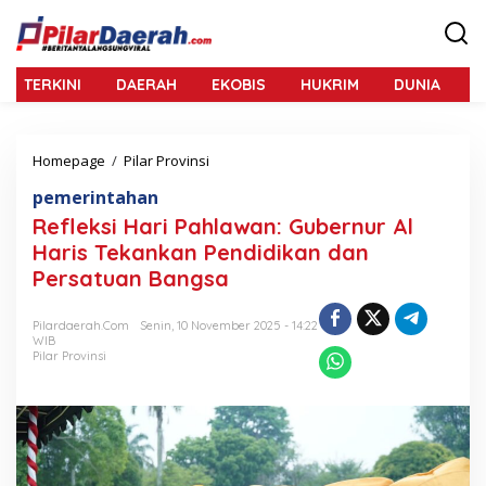
L
e
w
a
TERKINI
DAERAH
EKOBIS
HUKRIM
DUNIA
N
t
i
k
e
Homepage
/
Pilar Provinsi
R
k
e
o
pemerintahan
f
n
l
Refleksi Hari Pahlawan: Gubernur Al
t
e
e
Haris Tekankan Pendidikan dan
k
n
Persatuan Bangsa
s
i
H
Pilardaerah.com
Senin, 10 November 2025 - 14:22
a
WIB
r
Pilar Provinsi
i
P
a
h
l
a