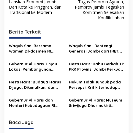
a
Lanskap Ekonomi Jambi:
Tugas Reforma Agraria,
v
Dari Kota ke Pinggiran, dari
Pemprov Jambi Tegaskan
Tradisional ke Modern
Komitmen Selesaikan
i
Konflik Lahan
g
Berita Terkait
a
s
Wagub Sani Bersama
Wagub Sani: Bentengi
i
Wamen Dikdasmen RI
Generasi Jambi dari IRET,
p
Luncurkan Aplikasi Bungo
TCC, dan Perundungan
Pintar, Dorong
Dimulai dari Sekolah
Gubernur Al Haris Tinjau
Hesti Haris: Rabu Berkah TP
o
Transformasi Digital
Lokasi Pembangunan
PKK Provinsi Jambi Perkuat
Pendidikan di Jambi
s
Sekolah Rakyat dan Lokasi
Literasi Keuangan dan
Pembangunan BTN Bungo
Budaya Kelola Sampah
Hesti Haris: Budaya Harus
Hukum Tidak Tunduk pada
Green City
dari Rumah
Dijaga, Dikenalkan, dan
Persepsi: Kritik terhadap
Diwariskan
Monopoli Kebenaran oleh
Media dan Aktivis
Gubernur Al Haris dan
Gubernur Al Haris: Museum
Menteri Kebudayaan RI
Sriwijaya Dharmakirti
Buka Pusparagam Negeriku
Rekam Jejak Peradaban
“Dari Jambi untuk
Masa Lalu Provinsi Jambi
Indonesia”, Perkuat
Secara Utuh
Baca Juga
Pelestarian Budaya dan
Dorong Ekonomi Kreatif