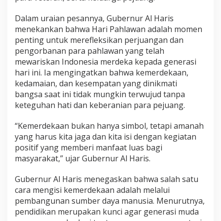
a
n
Dalam uraian pesannya, Gubernur Al Haris
P
menekankan bahwa Hari Pahlawan adalah momen
e
penting untuk merefleksikan perjuangan dan
n
d
pengorbanan para pahlawan yang telah
i
mewariskan Indonesia merdeka kepada generasi
d
hari ini. Ia mengingatkan bahwa kemerdekaan,
i
kedamaian, dan kesempatan yang dinikmati
k
a
bangsa saat ini tidak mungkin terwujud tanpa
n
keteguhan hati dan keberanian para pejuang.
d
a
“Kemerdekaan bukan hanya simbol, tetapi amanah
n
yang harus kita jaga dan kita isi dengan kegiatan
P
e
positif yang memberi manfaat luas bagi
r
masyarakat,” ujar Gubernur Al Haris.
s
a
Gubernur Al Haris menegaskan bahwa salah satu
t
cara mengisi kemerdekaan adalah melalui
u
a
pembangunan sumber daya manusia. Menurutnya,
n
pendidikan merupakan kunci agar generasi muda
B