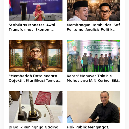
Stabilitas Moneter: Awal
Membangun Jambi dari Saf
Transformasi Ekonomi
Pertama: Analisis Politik
Daerah Jambi
dan Hukum Islam atas
Program SUBLING Al Haris
“Membedah Data secara
Keren! Manuver Taktis 4
Objektif: Klarifikasi Temuan
Mahasiswa IAIN Kerinci Bikin
Keuangan Daerah sebagai
Satu Daerah Beri Dukungan
Wujud Transparansi dan
Total
Akuntabilitas Pemprov
Jambi”
Di Balik Kuningnya Gading
Hak Publik Mengingat,