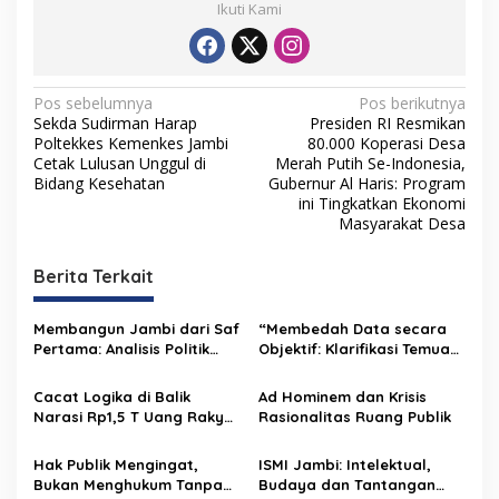
Ikuti Kami
N
Pos sebelumnya
Pos berikutnya
Sekda Sudirman Harap
Presiden RI Resmikan
a
Poltekkes Kemenkes Jambi
80.000 Koperasi Desa
v
Cetak Lulusan Unggul di
Merah Putih Se-Indonesia,
Bidang Kesehatan
Gubernur Al Haris: Program
i
ini Tingkatkan Ekonomi
Masyarakat Desa
g
a
Berita Terkait
s
i
Membangun Jambi dari Saf
“Membedah Data secara
p
Pertama: Analisis Politik
Objektif: Klarifikasi Temuan
dan Hukum Islam atas
Keuangan Daerah sebagai
o
Program SUBLING Al Haris
Wujud Transparansi dan
Cacat Logika di Balik
Ad Hominem dan Krisis
Akuntabilitas Pemprov
s
Narasi Rp1,5 T Uang Rakyat
Rasionalitas Ruang Publik
Jambi”
Jambi Raib
Hak Publik Mengingat,
ISMI Jambi: Intelektual,
Bukan Menghukum Tanpa
Budaya dan Tantangan