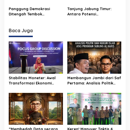
Akhir
Relevansi dalam
Pembangunan Daerah
Panggung Demokrasi
Tanjung Jabung Timur:
Ditengah Tembok
Antara Potensi
Kekuasaan
Geostrategis dan
Kebutuhan Transformasi
Ekonomi
Baca Juga
Stabilitas Moneter: Awal
Membangun Jambi dari Saf
Transformasi Ekonomi
Pertama: Analisis Politik
Daerah Jambi
dan Hukum Islam atas
Program SUBLING Al Haris
“Membedah Data secara
Keren! Manuver Taktis 4