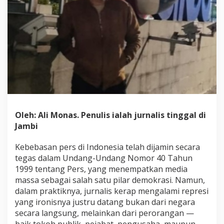
,
K
e
t
i
k
a
K
r
i
t
i
k
Oleh: Ali Monas. Penulis ialah jurnalis tinggal di
'
Jambi
D
i
Kebebasan pers di Indonesia telah dijamin secara
p
e
tegas dalam Undang-Undang Nomor 40 Tahun
n
1999 tentang Pers, yang menempatkan media
j
massa sebagai salah satu pilar demokrasi. Namun,
a
dalam praktiknya, jurnalis kerap mengalami represi
r
a
yang ironisnya justru datang bukan dari negara
'
secara langsung, melainkan dari perorangan —
d