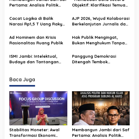
s
Pertama: Analisis Politik
Objektif: Klarifikasi Temuan
dan Hukum Islam atas
Keuangan Daerah sebagai
i
Program SUBLING Al Haris
Wujud Transparansi dan
Cacat Logika di Balik
AJP 2026, Wujud Kolaborasi
p
Akuntabilitas Pemprov
Narasi Rp1,5 T Uang Rakyat
Berkelanjutan Jurnalis dan
Jambi”
Jambi Raib
Pertamina
o
Ad Hominem dan Krisis
Hak Publik Mengingat,
s
Rasionalitas Ruang Publik
Bukan Menghukum Tanpa
Akhir
ISMI Jambi: Intelektual,
Panggung Demokrasi
Budaya dan Tantangan
Ditengah Tembok
Relevansi dalam
Kekuasaan
Pembangunan Daerah
Baca Juga
Stabilitas Moneter: Awal
Membangun Jambi dari Saf
Transformasi Ekonomi
Pertama: Analisis Politik