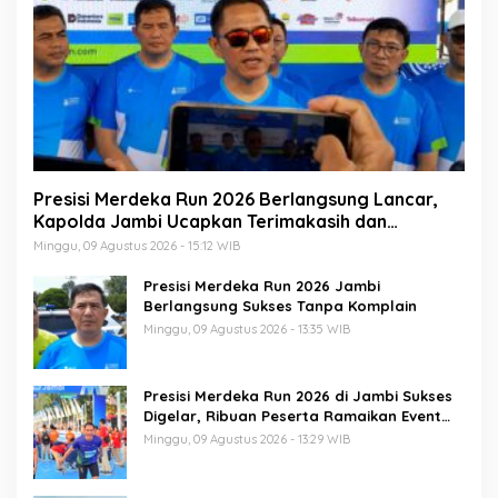
Presisi Merdeka Run 2026 Berlangsung Lancar,
Kapolda Jambi Ucapkan Terimakasih dan
Apresiasi Dukungan Masyarakat
Minggu, 09 Agustus 2026 - 15:12 WIB
Presisi Merdeka Run 2026 Jambi
Berlangsung Sukses Tanpa Komplain
Minggu, 09 Agustus 2026 - 13:35 WIB
Presisi Merdeka Run 2026 di Jambi Sukses
Digelar, Ribuan Peserta Ramaikan Event
Nasional
Minggu, 09 Agustus 2026 - 13:29 WIB