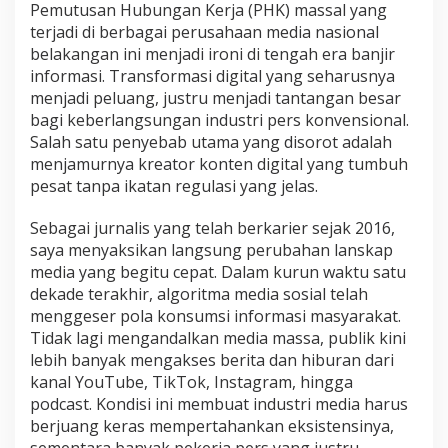
e
Pemutusan Hubungan Kerja (PHK) massal yang
n
terjadi di berbagai perusahaan media nasional
D
belakangan ini menjadi ironi di tengah era banjir
i
informasi. Transformasi digital yang seharusnya
g
menjadi peluang, justru menjadi tantangan besar
i
t
bagi keberlangsungan industri pers konvensional.
a
Salah satu penyebab utama yang disorot adalah
l
menjamurnya kreator konten digital yang tumbuh
:
pesat tanpa ikatan regulasi yang jelas.
T
a
n
Sebagai jurnalis yang telah berkarier sejak 2016,
t
saya menyaksikan langsung perubahan lanskap
a
media yang begitu cepat. Dalam kurun waktu satu
n
dekade terakhir, algoritma media sosial telah
g
a
menggeser pola konsumsi informasi masyarakat.
n
Tidak lagi mengandalkan media massa, publik kini
R
lebih banyak mengakses berita dan hiburan dari
e
kanal YouTube, TikTok, Instagram, hingga
g
podcast. Kondisi ini membuat industri media harus
u
l
berjuang keras mempertahankan eksistensinya,
a
sementara banyak pekerja pers yang justru