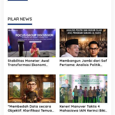
PILAR NEWS
Stabilitas Moneter: Awal
Membangun Jambi dari Saf
Transformasi Ekonomi
Pertama: Analisis Politik
Daerah Jambi
dan Hukum Islam atas
Program SUBLING Al Haris
“Membedah Data secara
Keren! Manuver Taktis 4
Objektif: Klarifikasi Temuan
Mahasiswa IAIN Kerinci Bikin
Keuangan Daerah sebagai
Satu Daerah Beri Dukungan