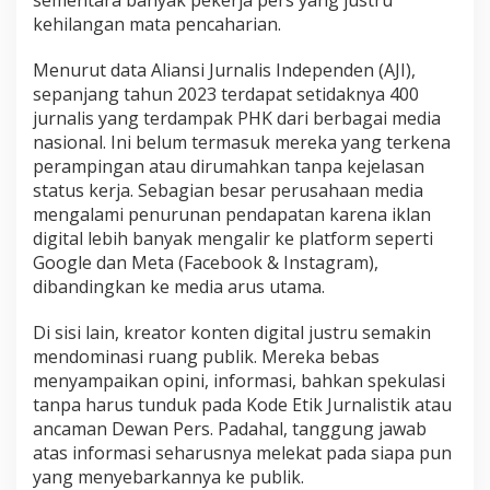
s
kehilangan mata pencaharian.
i
d
Menurut data Aliansi Jurnalis Independen (AJI),
i
E
sepanjang tahun 2023 terdapat setidaknya 400
r
jurnalis yang terdampak PHK dari berbagai media
a
nasional. Ini belum termasuk mereka yang terkena
T
perampingan atau dirumahkan tanpa kejelasan
r
a
status kerja. Sebagian besar perusahaan media
n
mengalami penurunan pendapatan karena iklan
s
digital lebih banyak mengalir ke platform seperti
f
Google dan Meta (Facebook & Instagram),
o
dibandingkan ke media arus utama.
r
m
a
Di sisi lain, kreator konten digital justru semakin
s
mendominasi ruang publik. Mereka bebas
i
menyampaikan opini, informasi, bahkan spekulasi
M
tanpa harus tunduk pada Kode Etik Jurnalistik atau
e
d
ancaman Dewan Pers. Padahal, tanggung jawab
i
atas informasi seharusnya melekat pada siapa pun
a
yang menyebarkannya ke publik.