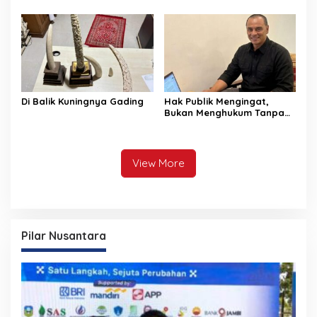
Wujud Transparansi dan
Total
Akuntabilitas Pemprov
Jambi”
Di Balik Kuningnya Gading
Hak Publik Mengingat,
Bukan Menghukum Tanpa
Akhir
View More
Pilar Nusantara