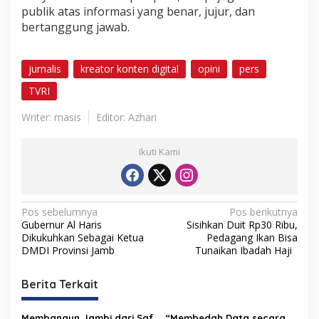
publik atas informasi yang benar, jujur, dan
bertanggung jawab.
jurnalis
kreator konten digital
opini
pers
TVRI
Writer: masis
Editor: Azhari
Ikuti Kami
N
Pos sebelumnya
Pos berikutnya
Gubernur Al Haris
Sisihkan Duit Rp30 Ribu,
a
Dikukuhkan Sebagai Ketua
Pedagang Ikan Bisa
v
DMDI Provinsi Jamb
Tunaikan Ibadah Haji
i
Berita Terkait
g
a
Membangun Jambi dari Saf
“Membedah Data secara