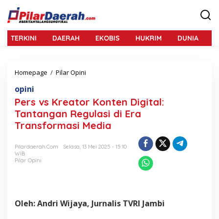
L
e
w
a
TERKINI
DAERAH
EKOBIS
HUKRIM
DUNIA
N
t
i
k
e
Homepage
/
Pilar Opini
P
k
e
o
opini
r
n
s
Pers vs Kreator Konten Digital:
t
v
e
Tantangan Regulasi di Era
s
n
Transformasi Media
K
r
e
Pilardaerah.com
Selasa, 13 Mei 2025 - 15:10
a
WIB
t
Pilar Opini
o
r
K
o
Oleh: Andri Wijaya, Jurnalis TVRI Jambi
n
t