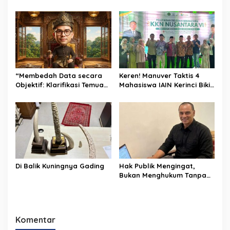
Daerah Jambi
dan Hukum Islam atas
Program SUBLING Al Haris
“Membedah Data secara
Keren! Manuver Taktis 4
Objektif: Klarifikasi Temuan
Mahasiswa IAIN Kerinci Bikin
Keuangan Daerah sebagai
Satu Daerah Beri Dukungan
Wujud Transparansi dan
Total
Akuntabilitas Pemprov
Jambi”
Di Balik Kuningnya Gading
Hak Publik Mengingat,
Bukan Menghukum Tanpa
Akhir
Komentar