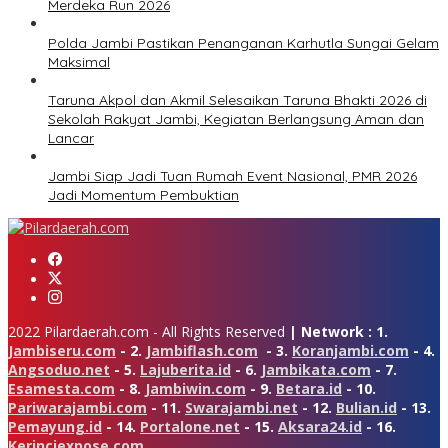
Merdeka Run 2026
Polda Jambi Pastikan Penanganan Karhutla Sungai Gelam
Maksimal
Taruna Akpol dan Akmil Selesaikan Taruna Bhakti 2026 di
Sekolah Rakyat Jambi, Kegiatan Berlangsung Aman dan
Lancar
Jambi Siap Jadi Tuan Rumah Event Nasional, PMR 2026
Jadi Momentum Pembuktian
2022 Pilardaerah.com - All Rights Reserved
| Network : 1.
Jambiseru.com
- 2.
Jambiflash.com
- 3.
Koranjambi.com
- 4.
Angsoduo.net
- 5.
Lajuberita.id
- 6.
Jambikata.com
- 7.
Esamesta.com
- 8.
Jambiwin.com
- 9.
Betara.id
- 10.
Pariwarajambi.com
- 11.
Swarajambi.net
- 12.
Bulian.id
- 13.
Pemayung.id
- 14.
Portalone.net
- 15.
Aksara24.id
- 16.
Kerinciexpose.com