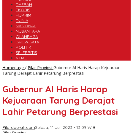
DAERAH
EKOBIS
HUKRIM
DUNIA
NASIONAL
NUSANTARA
OLAHRAGA
PARIWISATA
POLITIK
SELEBRITIS
VIRAL
Homepage
/
Pilar Provinsi
Gubernur Al Haris Harap Kejuaraan
Tarung Derajat Lahir Petarung Berprestasi
Gubernur Al Haris Harap
Kejuaraan Tarung Derajat
Lahir Petarung Berprestasi
Pilardaerah.com
Selasa, 11 Juli 2023 - 13:09 WIB
Pilar Provinsi