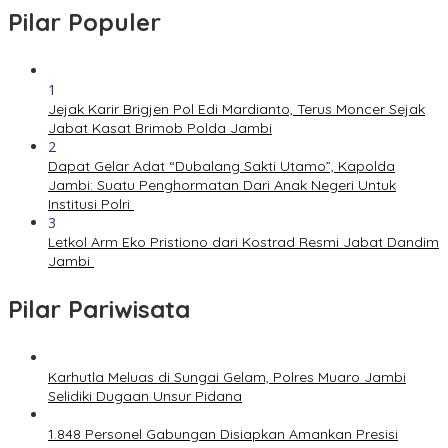
Pilar Populer
1
Jejak Karir Brigjen Pol Edi Mardianto, Terus Moncer Sejak
Jabat Kasat Brimob Polda Jambi
2
Dapat Gelar Adat “Dubalang Sakti Utamo”, Kapolda
Jambi: Suatu Penghormatan Dari Anak Negeri Untuk
Institusi Polri
3
Letkol Arm Eko Pristiono dari Kostrad Resmi Jabat Dandim
Jambi
Pilar Pariwisata
Karhutla Meluas di Sungai Gelam, Polres Muaro Jambi
Selidiki Dugaan Unsur Pidana
1.848 Personel Gabungan Disiapkan Amankan Presisi