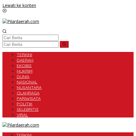
Lewati ke konten
TERKINI
DAERAH
EKOBIS
HUKRIM
DUNIA
NASIONAL
NUSANTARA
OLAHRAGA
PARIWISATA
POLITIK
SELEBRITIS
VIRAL
TERKINI