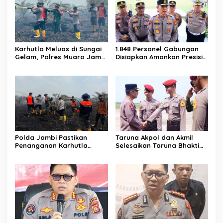
Karhutla Meluas di Sungai
1.848 Personel Gabungan
Gelam, Polres Muaro Jambi
Disiapkan Amankan Presisi
Selidiki Dugaan Unsur
Merdeka Run 2026
Pidana
Polda Jambi Pastikan
Taruna Akpol dan Akmil
Penanganan Karhutla
Selesaikan Taruna Bhakti
Sungai Gelam Maksimal
2026 di Sekolah Rakyat
Jambi, Kegiatan
Berlangsung Aman dan
Lancar