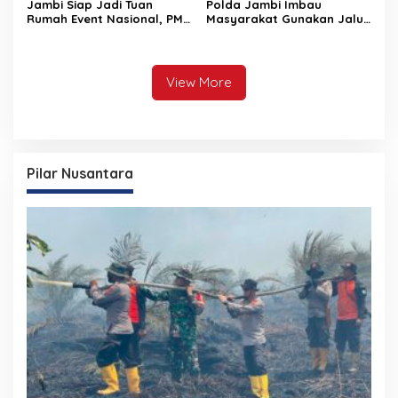
Jambi Siap Jadi Tuan
Polda Jambi Imbau
Rumah Event Nasional, PMR
Masyarakat Gunakan Jalur
2026 Jadi Momentum
Alternatif Selama
Pembuktian
Pelaksanaan Presisi
Merdeka Run 2026
View More
Pilar Nusantara