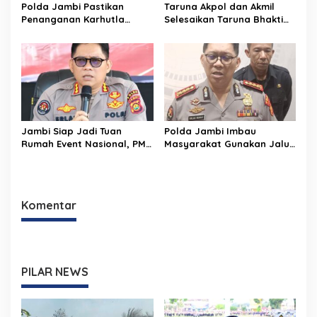
Polda Jambi Pastikan
Taruna Akpol dan Akmil
Penanganan Karhutla
Selesaikan Taruna Bhakti
Sungai Gelam Maksimal
2026 di Sekolah Rakyat
Jambi, Kegiatan
Berlangsung Aman dan
Lancar
Jambi Siap Jadi Tuan
Polda Jambi Imbau
Rumah Event Nasional, PMR
Masyarakat Gunakan Jalur
2026 Jadi Momentum
Alternatif Selama
Pembuktian
Pelaksanaan Presisi
Merdeka Run 2026
Komentar
PILAR NEWS