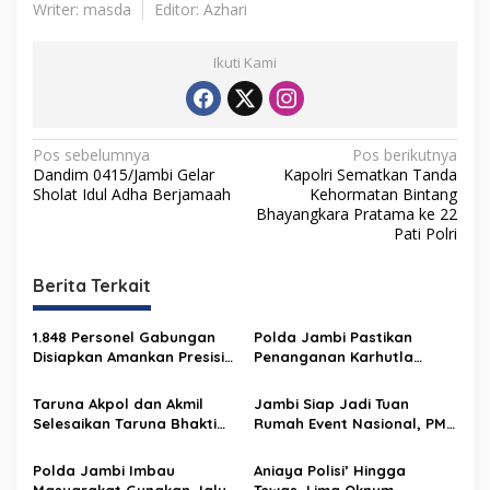
Writer: masda
Editor: Azhari
Ikuti Kami
N
Pos sebelumnya
Pos berikutnya
Dandim 0415/Jambi Gelar
Kapolri Sematkan Tanda
a
Sholat Idul Adha Berjamaah
Kehormatan Bintang
v
Bhayangkara Pratama ke 22
Pati Polri
i
g
Berita Terkait
a
s
1.848 Personel Gabungan
Polda Jambi Pastikan
Disiapkan Amankan Presisi
Penanganan Karhutla
i
Merdeka Run 2026
Sungai Gelam Maksimal
p
Taruna Akpol dan Akmil
Jambi Siap Jadi Tuan
Selesaikan Taruna Bhakti
Rumah Event Nasional, PMR
o
2026 di Sekolah Rakyat
2026 Jadi Momentum
s
Jambi, Kegiatan
Pembuktian
Polda Jambi Imbau
Aniaya Polisi’ Hingga
Berlangsung Aman dan
Masyarakat Gunakan Jalur
Tewas, Lima Oknum