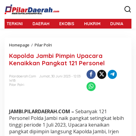
L
e
w
a
TERKINI
DAERAH
EKOBIS
HUKRIM
DUNIA
N
t
i
k
e
Homepage
/
Pilar Polri
K
k
a
o
Kapolda Jambi Pimpin Upacara
p
n
o
Kenaikkan Pangkat 121 Personel
t
l
e
d
n
Pilardaerah.com
Jumat, 30 Juni 2023 - 12:03
a
WIB
J
Pilar Polri
a
m
b
i
P
JAMBI.PILARDAERAH.COM –
Sebanyak 121
i
Personel Polda Jambi naik pangkat setingkat lebih
m
tinggi periode 1 Juli 2023, Upacara kenaikan
p
pangkat dipimpin langsung Kapolda Jambi, Irjen
i