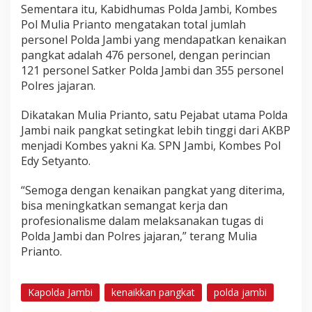
2
Sementara itu, Kabidhumas Polda Jambi, Kombes
1
Pol Mulia Prianto mengatakan total jumlah
P
personel Polda Jambi yang mendapatkan kenaikan
e
pangkat adalah 476 personel, dengan perincian
r
s
121 personel Satker Polda Jambi dan 355 personel
o
Polres jajaran.
n
e
Dikatakan Mulia Prianto, satu Pejabat utama Polda
l
Jambi naik pangkat setingkat lebih tinggi dari AKBP
menjadi Kombes yakni Ka. SPN Jambi, Kombes Pol
Edy Setyanto.
“Semoga dengan kenaikan pangkat yang diterima,
bisa meningkatkan semangat kerja dan
profesionalisme dalam melaksanakan tugas di
Polda Jambi dan Polres jajaran,” terang Mulia
Prianto.
Kapolda Jambi
kenaikkan pangkat
polda jambi