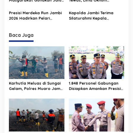
Lancar
Alternatif Selama
Personel Polri Resmi
Pelaksanaan Presisi
Dipecat
Presisi Merdeka Run Jambi
Kapolda Jambi Terima
Merdeka Run 2026
2026 Hadirkan Pelari
Silaturahmi Kepala
Nasional, 8.750 Peserta
Pengadilan Tinggi Jambi,
Siap Ramaikan Ajang Lari
Perkuat Sinergi Antar
Terbesar di Jambi
Lembaga Penegak Hukum
Baca Juga
Karhutla Meluas di Sungai
1.848 Personel Gabungan
Gelam, Polres Muaro Jambi
Disiapkan Amankan Presisi
Selidiki Dugaan Unsur
Merdeka Run 2026
Pidana