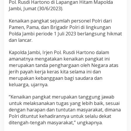
Pol. Rusdi Hartono di Lapangan Hitam Mapolda
n
U
Jambi, Jumat (30/6/2023).
p
a
Kenaikan pangkat sejumlah personel Polri dari
c
Pamen, Pama, dan Brigadir Polri di lingkungan
a
Polda Jambi periode 1 Juli 2023 berlangsung hikmat
r
a
dan lancar.
K
e
Kapolda Jambi, Irjen Pol. Rusdi Hartono dalam
n
amanatnya mengatakan kenaikan pangkat ini
a
merupakan tanda penghargaan oleh Negara atas
i
k
jerih payah kerja keras kita selama ini dan
k
merupakan kebanggaan bagi saudara dan
a
keluarga, ujarnya.
n
P
“Kenaikan pangkat merupakan tanggung jawab
a
n
untuk melaksanakan tugas yang lebih baik, sesuai
g
dengan harapan dan tuntutan masyarakat, dimana
k
Polri dituntut kehadirannya untuk selalu dekat
a
ditengah-tengah masyarakat,” ungkapnya.
t
1