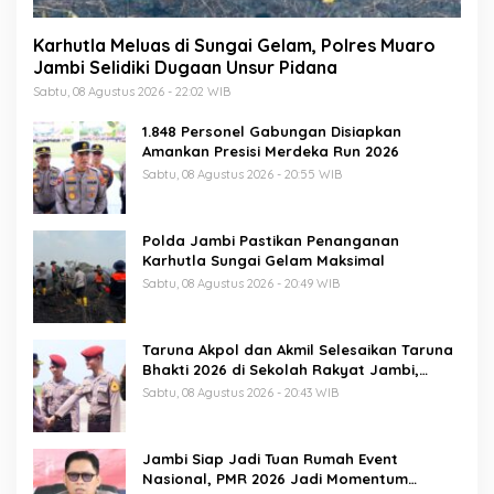
Karhutla Meluas di Sungai Gelam, Polres Muaro
Jambi Selidiki Dugaan Unsur Pidana
Sabtu, 08 Agustus 2026 - 22:02 WIB
1.848 Personel Gabungan Disiapkan
Amankan Presisi Merdeka Run 2026
Sabtu, 08 Agustus 2026 - 20:55 WIB
Polda Jambi Pastikan Penanganan
Karhutla Sungai Gelam Maksimal
Sabtu, 08 Agustus 2026 - 20:49 WIB
Taruna Akpol dan Akmil Selesaikan Taruna
Bhakti 2026 di Sekolah Rakyat Jambi,
Kegiatan Berlangsung Aman dan Lancar
Sabtu, 08 Agustus 2026 - 20:43 WIB
Jambi Siap Jadi Tuan Rumah Event
Nasional, PMR 2026 Jadi Momentum