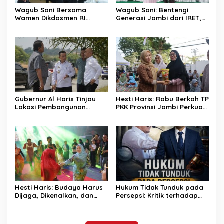
Wagub Sani Bersama
Wagub Sani: Bentengi
Wamen Dikdasmen RI
Generasi Jambi dari IRET,
Luncurkan Aplikasi Bungo
TCC, dan Perundungan
Pintar, Dorong
Dimulai dari Sekolah
Transformasi Digital
Pendidikan di Jambi
Gubernur Al Haris Tinjau
Hesti Haris: Rabu Berkah TP
Lokasi Pembangunan
PKK Provinsi Jambi Perkuat
Sekolah Rakyat dan Lokasi
Literasi Keuangan dan
Pembangunan BTN Bungo
Budaya Kelola Sampah
Green City
dari Rumah
Hesti Haris: Budaya Harus
Hukum Tidak Tunduk pada
Dijaga, Dikenalkan, dan
Persepsi: Kritik terhadap
Diwariskan
Monopoli Kebenaran oleh
Media dan Aktivis