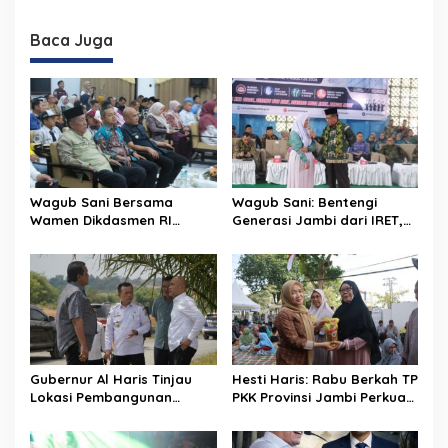
Buka Pusparagam Negeriku
Rekam Jejak Peradaban
“Dari Jambi untuk
Masa Lalu Provinsi Jambi
Indonesia”, Perkuat
Secara Utuh
Baca Juga
Pelestarian Budaya dan
Dorong Ekonomi Kreatif
Wagub Sani Bersama
Wagub Sani: Bentengi
Wamen Dikdasmen RI
Generasi Jambi dari IRET,
Luncurkan Aplikasi Bungo
TCC, dan Perundungan
Pintar, Dorong
Dimulai dari Sekolah
Transformasi Digital
Pendidikan di Jambi
Gubernur Al Haris Tinjau
Hesti Haris: Rabu Berkah TP
Lokasi Pembangunan
PKK Provinsi Jambi Perkuat
Sekolah Rakyat dan Lokasi
Literasi Keuangan dan
Pembangunan BTN Bungo
Budaya Kelola Sampah