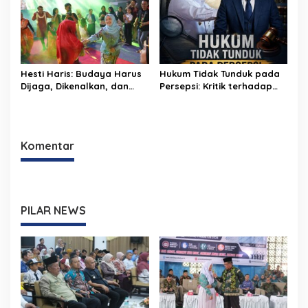
Green City
dari Rumah
Hesti Haris: Budaya Harus
Hukum Tidak Tunduk pada
Dijaga, Dikenalkan, dan
Persepsi: Kritik terhadap
Diwariskan
Monopoli Kebenaran oleh
Media dan Aktivis
Komentar
PILAR NEWS