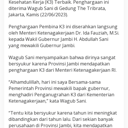
Kesehatan Kerja (K3) Terbaik. Penghargaan ini
b
i
diterima Wagub Sani di Gedung The Tribrata,
,
Jakarta, Kamis (22/06/2023).
W
a
Penghargaan Pembina K3 ini diserahkan langsung
g
oleh Menteri Ketenagakerjaan Dr. Ida Fauziah, M.Si.
u
b
kepada Wakil Gubernur Jambi H. Abdullah Sani
S
yang mewakili Gubernur Jambi.
a
n
Wagub Sani menyampaikan bahwa dirinya sangat
i
bersyukur karena Provinsi Jambi mendapatkan
T
e
penghargaan K3 dari Menteri Ketenagakerjaan RI.
r
i
“Alhamdulillah, hari ini saya Bersama-sama
m
Pemerintah Provinsi mewakili bapak gubernur,
a
menghadiri Penganugrahan K3 dari Kementerian
P
e
Ketenagakerjaan,” kata Wagub Sani.
n
g
“Tentu kita bersyukur karena tahun ini meningkat
h
dibandingkan dari tahun lalu. Dari sekian banyak
a
perusahaan di Provinsi Jambi, kita mendapatkan
r