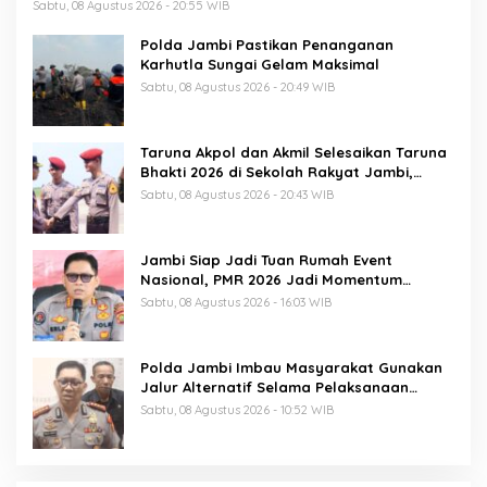
Sabtu, 08 Agustus 2026 - 20:55 WIB
Polda Jambi Pastikan Penanganan
Karhutla Sungai Gelam Maksimal
Sabtu, 08 Agustus 2026 - 20:49 WIB
Taruna Akpol dan Akmil Selesaikan Taruna
Bhakti 2026 di Sekolah Rakyat Jambi,
Kegiatan Berlangsung Aman dan Lancar
Sabtu, 08 Agustus 2026 - 20:43 WIB
Jambi Siap Jadi Tuan Rumah Event
Nasional, PMR 2026 Jadi Momentum
Pembuktian
Sabtu, 08 Agustus 2026 - 16:03 WIB
Polda Jambi Imbau Masyarakat Gunakan
Jalur Alternatif Selama Pelaksanaan
Presisi Merdeka Run 2026
Sabtu, 08 Agustus 2026 - 10:52 WIB