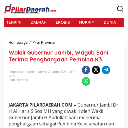
L
e
w
a
TERKINI
DAERAH
EKOBIS
HUKRIM
DUNIA
N
t
i
k
e
Homepage
/
Pilar Provinsi
W
k
a
o
Wakili Gubernur Jambi, Wagub Sani
k
n
i
Terima Penghargaan Pembina K3
t
l
e
i
n
Pilardaerah.com
Kamis, 22 Juni 2023 - 21:54
G
WIB
u
Pilar Provinsi
b
e
r
n
u
JAKARTA.PILARDAERAH.COM –
Gubernur Jambi Dr
r
H Al Haris S Sos MH yang diwakili oleh Wakil
J
Gubernur Jambi H Abdullah Sani menerima
a
penghargaan sebagai Pembina Keselamatan dan
m