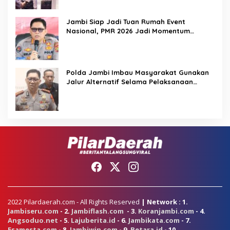
Jambi Siap Jadi Tuan Rumah Event
Nasional, PMR 2026 Jadi Momentum
Pembuktian
Polda Jambi Imbau Masyarakat Gunakan
Jalur Alternatif Selama Pelaksanaan
Presisi Merdeka Run 2026
2022 Pilardaerah.com - All Rights Reserved
| Network : 1.
Jambiseru.com
- 2.
Jambiflash.com
- 3.
Koranjambi.com
- 4.
Angsoduo.net
- 5.
Lajuberita.id
- 6.
Jambikata.com
- 7.
Esamesta.com
- 8.
Jambiwin.com
- 9.
Betara.id
- 10.