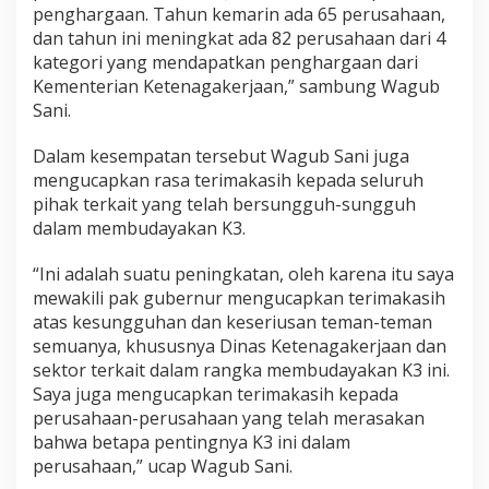
g
penghargaan. Tahun kemarin ada 65 perusahaan,
a
dan tahun ini meningkat ada 82 perusahaan dari 4
a
kategori yang mendapatkan penghargaan dari
n
Kementerian Ketenagakerjaan,” sambung Wagub
P
e
Sani.
m
b
Dalam kesempatan tersebut Wagub Sani juga
i
mengucapkan rasa terimakasih kepada seluruh
n
pihak terkait yang telah bersungguh-sungguh
a
K
dalam membudayakan K3.
3
“Ini adalah suatu peningkatan, oleh karena itu saya
mewakili pak gubernur mengucapkan terimakasih
atas kesungguhan dan keseriusan teman-teman
semuanya, khususnya Dinas Ketenagakerjaan dan
sektor terkait dalam rangka membudayakan K3 ini.
Saya juga mengucapkan terimakasih kepada
perusahaan-perusahaan yang telah merasakan
bahwa betapa pentingnya K3 ini dalam
perusahaan,” ucap Wagub Sani.