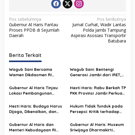
N
Pos sebelumnya
Pos berikutnya
Gubernur Al Haris Pantau
Jumat Curhat, Wadir Lantas
a
Proses PPDB di Sejumlah
Polda Jambi Tampung
v
Daerah
Aspirasi Asosiasi Transportir
Batubara
i
g
Berita Terkait
a
s
Wagub Sani Bersama
Wagub Sani: Bentengi
Wamen Dikdasmen RI
Generasi Jambi dari IRET,
i
Luncurkan Aplikasi Bungo
TCC, dan Perundungan
p
Pintar, Dorong
Dimulai dari Sekolah
Gubernur Al Haris Tinjau
Hesti Haris: Rabu Berkah TP
Transformasi Digital
Lokasi Pembangunan
PKK Provinsi Jambi Perkuat
o
Pendidikan di Jambi
Sekolah Rakyat dan Lokasi
Literasi Keuangan dan
s
Pembangunan BTN Bungo
Budaya Kelola Sampah
Hesti Haris: Budaya Harus
Hukum Tidak Tunduk pada
Green City
dari Rumah
Dijaga, Dikenalkan, dan
Persepsi: Kritik terhadap
Diwariskan
Monopoli Kebenaran oleh
Media dan Aktivis
Gubernur Al Haris dan
Gubernur Al Haris: Museum
Menteri Kebudayaan RI
Sriwijaya Dharmakirti