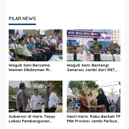
PILAR NEWS
Wagub Sani Bersama
Wagub Sani: Bentengi
Wamen Dikdasmen RI
Generasi Jambi dari IRET,
Luncurkan Aplikasi Bungo
TCC, dan Perundungan
Pintar, Dorong
Dimulai dari Sekolah
Transformasi Digital
Pendidikan di Jambi
Gubernur Al Haris Tinjau
Hesti Haris: Rabu Berkah TP
Lokasi Pembangunan
PKK Provinsi Jambi Perkuat
Sekolah Rakyat dan Lokasi
Literasi Keuangan dan