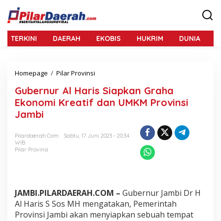
L
e
w
a
TERKINI
DAERAH
EKOBIS
HUKRIM
DUNIA
N
t
i
k
e
Homepage
/
Pilar Provinsi
G
k
u
o
Gubernur Al Haris Siapkan Graha
b
n
e
Ekonomi Kreatif dan UMKM Provinsi
t
r
e
Jambi
n
n
u
r
Pilardaerah.com
Sabtu, 17 Juni 2023 - 20:34
WIB
A
Pilar Provinsi
l
H
a
r
i
JAMBI.PILARDAERAH.COM –
Gubernur Jambi Dr H
s
Al Haris S Sos MH mengatakan, Pemerintah
S
Provinsi Jambi akan menyiapkan sebuah tempat
i