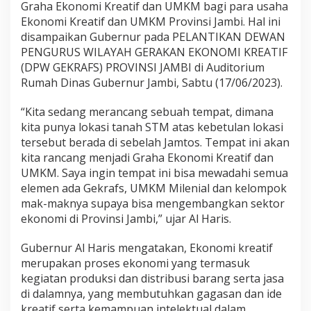
a
Graha Ekonomi Kreatif dan UMKM bagi para usaha
p
Ekonomi Kreatif dan UMKM Provinsi Jambi. Hal ini
k
disampaikan Gubernur pada PELANTIKAN DEWAN
a
PENGURUS WILAYAH GERAKAN EKONOMI KREATIF
n
(DPW GEKRAFS) PROVINSI JAMBI di Auditorium
G
r
Rumah Dinas Gubernur Jambi, Sabtu (17/06/2023).
a
h
“Kita sedang merancang sebuah tempat, dimana
a
kita punya lokasi tanah STM atas kebetulan lokasi
E
tersebut berada di sebelah Jamtos. Tempat ini akan
k
o
kita rancang menjadi Graha Ekonomi Kreatif dan
n
UMKM. Saya ingin tempat ini bisa mewadahi semua
o
elemen ada Gekrafs, UMKM Milenial dan kelompok
m
mak-maknya supaya bisa mengembangkan sektor
i
K
ekonomi di Provinsi Jambi,” ujar Al Haris.
r
e
Gubernur Al Haris mengatakan, Ekonomi kreatif
a
merupakan proses ekonomi yang termasuk
t
kegiatan produksi dan distribusi barang serta jasa
i
f
di dalamnya, yang membutuhkan gagasan dan ide
d
kreatif serta kemampuan intelektual dalam