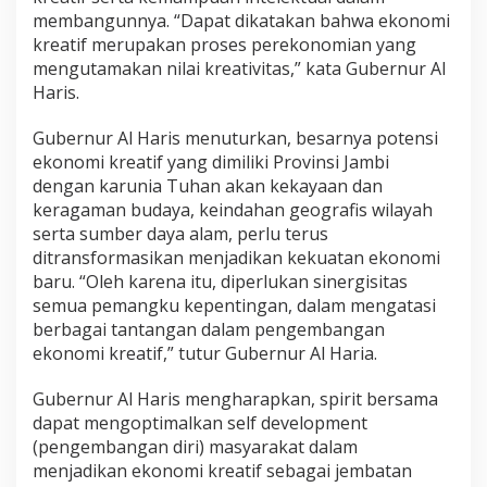
a
membangunnya. “Dapat dikatakan bahwa ekonomi
n
kreatif merupakan proses perekonomian yang
U
mengutamakan nilai kreativitas,” kata Gubernur Al
M
K
Haris.
M
P
Gubernur Al Haris menuturkan, besarnya potensi
r
ekonomi kreatif yang dimiliki Provinsi Jambi
o
dengan karunia Tuhan akan kekayaan dan
v
i
keragaman budaya, keindahan geografis wilayah
n
serta sumber daya alam, perlu terus
s
ditransformasikan menjadikan kekuatan ekonomi
i
baru. “Oleh karena itu, diperlukan sinergisitas
J
a
semua pemangku kepentingan, dalam mengatasi
m
berbagai tantangan dalam pengembangan
b
ekonomi kreatif,” tutur Gubernur Al Haria.
i
Gubernur Al Haris mengharapkan, spirit bersama
dapat mengoptimalkan self development
(pengembangan diri) masyarakat dalam
menjadikan ekonomi kreatif sebagai jembatan