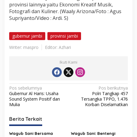
provinsi lainnya yaitu Ekonomi Kreatif Musik,
Fotografi dan Kuliner. (Waaly Arizona/Foto : Agus
Supriyanto/Video : Ardi. S)
gubernur jambi
provinsi jambi
Writer: maspro
Editor: Azhari
Ikuti Kami
N
Pos sebelumnya
Pos berikutnya
Gubernur Al Haris: Usaha
Polri Tangkap 457
a
Sound System Positif dan
Tersangka TPPO, 1.476
v
Mulia
Korban Diselamatkan
i
Berita Terkait
g
a
Wagub Sani Bersama
Wagub Sani: Bentengi