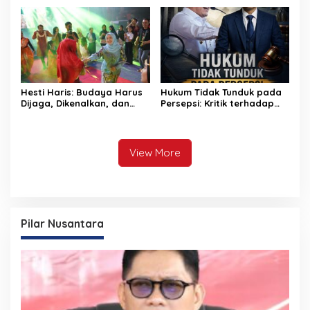
Pembangunan BTN Bungo
Budaya Kelola Sampah
Green City
dari Rumah
Hesti Haris: Budaya Harus
Hukum Tidak Tunduk pada
Dijaga, Dikenalkan, dan
Persepsi: Kritik terhadap
Diwariskan
Monopoli Kebenaran oleh
Media dan Aktivis
View More
Pilar Nusantara