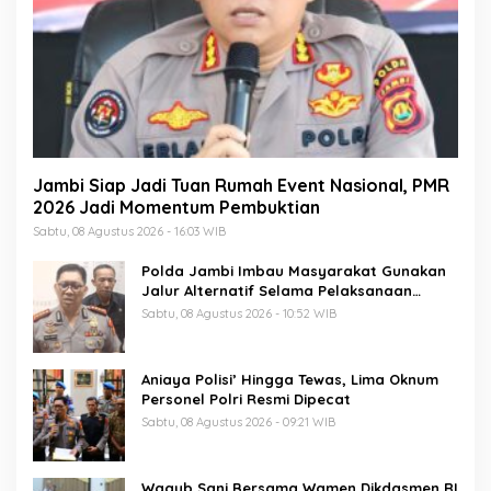
Jambi Siap Jadi Tuan Rumah Event Nasional, PMR
2026 Jadi Momentum Pembuktian
Sabtu, 08 Agustus 2026 - 16:03 WIB
Polda Jambi Imbau Masyarakat Gunakan
Jalur Alternatif Selama Pelaksanaan
Presisi Merdeka Run 2026
Sabtu, 08 Agustus 2026 - 10:52 WIB
Aniaya Polisi’ Hingga Tewas, Lima Oknum
Personel Polri Resmi Dipecat
Sabtu, 08 Agustus 2026 - 09:21 WIB
Wagub Sani Bersama Wamen Dikdasmen RI