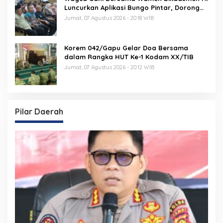
Luncurkan Aplikasi Bungo Pintar, Dorong
Transformasi Digital Pendidikan di Jambi
Jumat, 07 Agustus 2026 - 20:18 WIB
Korem 042/Gapu Gelar Doa Bersama
dalam Rangka HUT Ke-1 Kodam XX/TIB
Jumat, 07 Agustus 2026 - 20:12 WIB
Pilar Daerah