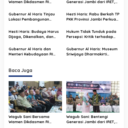
s
Wamen Dikdasmen RI
Generasi Jambi dari IRET,
Luncurkan Aplikasi Bungo
TCC, dan Perundungan
i
Pintar, Dorong
Dimulai dari Sekolah
Gubernur Al Haris Tinjau
Hesti Haris: Rabu Berkah TP
p
Transformasi Digital
Lokasi Pembangunan
PKK Provinsi Jambi Perkuat
Pendidikan di Jambi
Sekolah Rakyat dan Lokasi
Literasi Keuangan dan
o
Pembangunan BTN Bungo
Budaya Kelola Sampah
Hesti Haris: Budaya Harus
Hukum Tidak Tunduk pada
s
Green City
dari Rumah
Dijaga, Dikenalkan, dan
Persepsi: Kritik terhadap
Diwariskan
Monopoli Kebenaran oleh
Media dan Aktivis
Gubernur Al Haris dan
Gubernur Al Haris: Museum
Menteri Kebudayaan RI
Sriwijaya Dharmakirti
Buka Pusparagam Negeriku
Rekam Jejak Peradaban
“Dari Jambi untuk
Masa Lalu Provinsi Jambi
Indonesia”, Perkuat
Secara Utuh
Baca Juga
Pelestarian Budaya dan
Dorong Ekonomi Kreatif
Wagub Sani Bersama
Wagub Sani: Bentengi
Wamen Dikdasmen RI
Generasi Jambi dari IRET,
Luncurkan Aplikasi Bungo
TCC, dan Perundungan