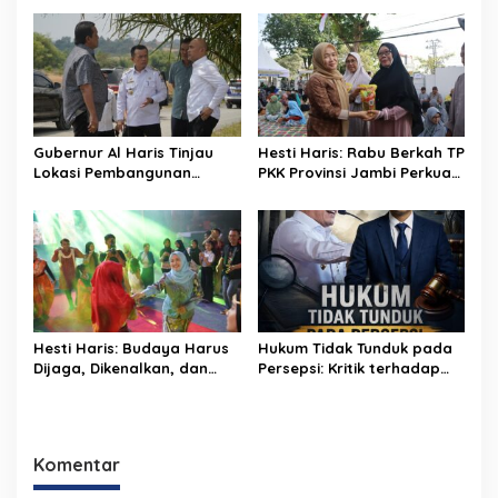
Pintar, Dorong
Dimulai dari Sekolah
Transformasi Digital
Pendidikan di Jambi
Gubernur Al Haris Tinjau
Hesti Haris: Rabu Berkah TP
Lokasi Pembangunan
PKK Provinsi Jambi Perkuat
Sekolah Rakyat dan Lokasi
Literasi Keuangan dan
Pembangunan BTN Bungo
Budaya Kelola Sampah
Green City
dari Rumah
Hesti Haris: Budaya Harus
Hukum Tidak Tunduk pada
Dijaga, Dikenalkan, dan
Persepsi: Kritik terhadap
Diwariskan
Monopoli Kebenaran oleh
Media dan Aktivis
Komentar