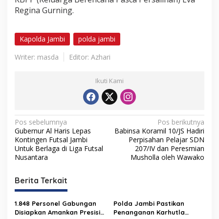
Regina Gurning.
Kapolda Jambi
polda jambi
Writer: masda
Editor: Azhari
Ikuti Kami
N
Pos sebelumnya
Pos berikutnya
Gubernur Al Haris Lepas
Babinsa Koramil 10/JS Hadiri
a
Kontingen Futsal Jambi
Perpisahan Pelajar SDN
v
Untuk Berlaga di Liga Futsal
207/IV dan Peresmian
Nusantara
Musholla oleh Wawako
i
g
Berita Terkait
a
s
1.848 Personel Gabungan
Polda Jambi Pastikan
Disiapkan Amankan Presisi
Penanganan Karhutla