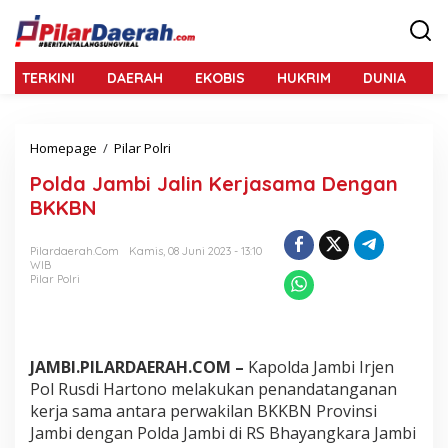
L
e
w
a
TERKINI
DAERAH
EKOBIS
HUKRIM
DUNIA
N
t
i
k
e
Homepage
/
Pilar Polri
P
k
o
o
Polda Jambi Jalin Kerjasama Dengan
l
n
d
BKKBN
t
a
e
J
n
Pilardaerah.com
Kamis, 08 Juni 2023 - 13:10
a
WIB
m
Pilar Polri
b
i
J
a
l
JAMBI.PILARDAERAH.COM –
Kapolda Jambi Irjen
i
Pol Rusdi Hartono melakukan penandatanganan
n
kerja sama antara perwakilan BKKBN Provinsi
K
Jambi dengan Polda Jambi di RS Bhayangkara Jambi
e