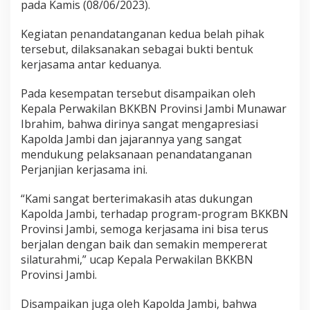
pada Kamis (08/06/2023).
r
j
a
Kegiatan penandatanganan kedua belah pihak
s
tersebut, dilaksanakan sebagai bukti bentuk
a
kerjasama antar keduanya.
m
a
D
Pada kesempatan tersebut disampaikan oleh
e
Kepala Perwakilan BKKBN Provinsi Jambi Munawar
n
Ibrahim, bahwa dirinya sangat mengapresiasi
g
Kapolda Jambi dan jajarannya yang sangat
a
mendukung pelaksanaan penandatanganan
n
B
Perjanjian kerjasama ini.
K
K
“Kami sangat berterimakasih atas dukungan
B
Kapolda Jambi, terhadap program-program BKKBN
N
Provinsi Jambi, semoga kerjasama ini bisa terus
berjalan dengan baik dan semakin mempererat
silaturahmi,” ucap Kepala Perwakilan BKKBN
Provinsi Jambi.
Disampaikan juga oleh Kapolda Jambi, bahwa