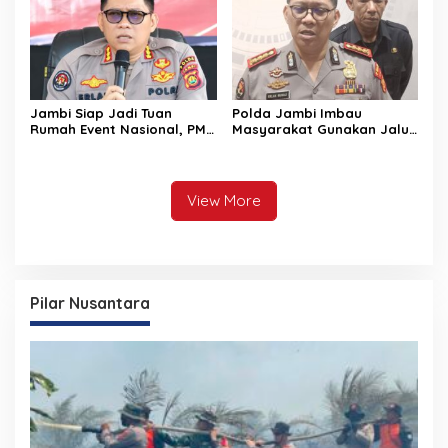
Lancar
Jambi Siap Jadi Tuan
Polda Jambi Imbau
Rumah Event Nasional, PMR
Masyarakat Gunakan Jalur
2026 Jadi Momentum
Alternatif Selama
Pembuktian
Pelaksanaan Presisi
Merdeka Run 2026
View More
Pilar Nusantara