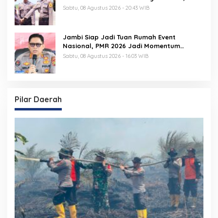
Kegiatan Berlangsung Aman dan Lancar
Sabtu, 08 Agustus 2026 - 20:43 WIB
Jambi Siap Jadi Tuan Rumah Event
Nasional, PMR 2026 Jadi Momentum
Pembuktian
Sabtu, 08 Agustus 2026 - 16:03 WIB
Pilar Daerah