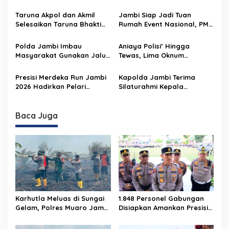
i
Merdeka Run 2026
Sungai Gelam Maksimal
p
Taruna Akpol dan Akmil
Jambi Siap Jadi Tuan
Selesaikan Taruna Bhakti
Rumah Event Nasional, PMR
o
2026 di Sekolah Rakyat
2026 Jadi Momentum
s
Jambi, Kegiatan
Pembuktian
Polda Jambi Imbau
Aniaya Polisi’ Hingga
Berlangsung Aman dan
Masyarakat Gunakan Jalur
Tewas, Lima Oknum
Lancar
Alternatif Selama
Personel Polri Resmi
Pelaksanaan Presisi
Dipecat
Presisi Merdeka Run Jambi
Kapolda Jambi Terima
Merdeka Run 2026
2026 Hadirkan Pelari
Silaturahmi Kepala
Nasional, 8.750 Peserta
Pengadilan Tinggi Jambi,
Siap Ramaikan Ajang Lari
Perkuat Sinergi Antar
Terbesar di Jambi
Lembaga Penegak Hukum
Baca Juga
Karhutla Meluas di Sungai
1.848 Personel Gabungan
Gelam, Polres Muaro Jambi
Disiapkan Amankan Presisi
Selidiki Dugaan Unsur
Merdeka Run 2026
Pidana