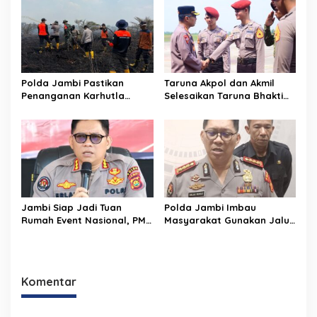
Polda Jambi Pastikan
Taruna Akpol dan Akmil
Penanganan Karhutla
Selesaikan Taruna Bhakti
Sungai Gelam Maksimal
2026 di Sekolah Rakyat
Jambi, Kegiatan
Berlangsung Aman dan
Lancar
Jambi Siap Jadi Tuan
Polda Jambi Imbau
Rumah Event Nasional, PMR
Masyarakat Gunakan Jalur
2026 Jadi Momentum
Alternatif Selama
Pembuktian
Pelaksanaan Presisi
Merdeka Run 2026
Komentar