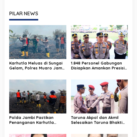
PILAR NEWS
Karhutla Meluas di Sungai
1.848 Personel Gabungan
Gelam, Polres Muaro Jambi
Disiapkan Amankan Presisi
Selidiki Dugaan Unsur
Merdeka Run 2026
Pidana
Polda Jambi Pastikan
Taruna Akpol dan Akmil
Penanganan Karhutla
Selesaikan Taruna Bhakti
Sungai Gelam Maksimal
2026 di Sekolah Rakyat
Jambi, Kegiatan
Berlangsung Aman dan