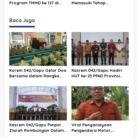
Program TMMD ke 127 di
Memasuki Tahap
Desa Petajen
Pemasangan Atap
Baca Juga
Korem 042/Gapu Gelar Doa
Kasrem 042/Gapu Hadiri
Bersama dalam Rangka
HUT ke-23 PPAD Provinsi
HUT Ke-1 Kodam XX/TIB
Jambi, Perkuat Sinergi
Dukung Program
Pemerintah
Kasrem 042/Gapu Pimpin
Viral Penganiayaan
Ziarah Rombongan Dalam
Pengendara Motor,
Rangka Hut Ke-1 Kodam
Kapenrem 042/Gapu