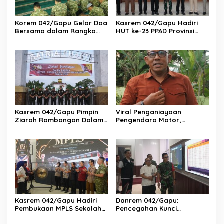
Korem 042/Gapu Gelar Doa
Kasrem 042/Gapu Hadiri
Bersama dalam Rangka
HUT ke-23 PPAD Provinsi
HUT Ke-1 Kodam XX/TIB
Jambi, Perkuat Sinergi
Dukung Program
Pemerintah
Kasrem 042/Gapu Pimpin
Viral Penganiayaan
Ziarah Rombongan Dalam
Pengendara Motor,
Rangka Hut Ke-1 Kodam
Kapenrem 042/Gapu
XX/Tuanku Imam Bonjol
Bantah Kabar Keterlibatan
TNI
Kasrem 042/Gapu Hadiri
Danrem 042/Gapu:
Pembukaan MPLS Sekolah
Pencegahan Kunci
Rakyat Terintegrasi 2 Kota
Pengendalian Karhutla di