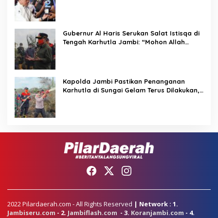
Kebersamaan Masyarakat
Gubernur Al Haris Serukan Salat Istisqa di
Tengah Karhutla Jambi: “Mohon Allah
Turunkan Hujan di Bumi Jambi”
Kapolda Jambi Pastikan Penanganan
Karhutla di Sungai Gelam Terus Dilakukan,
Sinergi TNI-Polri dan BPBD Diperkuat
2022 Pilardaerah.com - All Rights Reserved
| Network : 1.
Jambiseru.com
- 2.
Jambiflash.com
- 3.
Koranjambi.com
- 4.