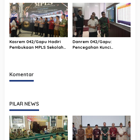
XX/Tuanku Imam Bonjol
Bantah Kabar Keterlibatan
TNI
Kasrem 042/Gapu Hadiri
Danrem 042/Gapu:
Pembukaan MPLS Sekolah
Pencegahan Kunci
Rakyat Terintegrasi 2 Kota
Pengendalian Karhutla di
Jambi
Provinsi Jambi
Komentar
PILAR NEWS