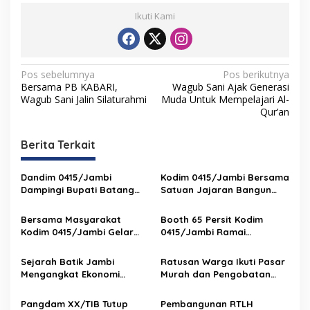
Ikuti Kami
N
Pos sebelumnya
Pos berikutnya
Bersama PB KABARI,
Wagub Sani Ajak Generasi
a
Wagub Sani Jalin Silaturahmi
Muda Untuk Mempelajari Al-
v
Qur’an
i
Berita Terkait
g
a
Dandim 0415/Jambi
Kodim 0415/Jambi Bersama
s
Dampingi Bupati Batang
Satuan Jajaran Bangun
Hari Resmikan Jembatan
Jembatan Bailey, Pulihkan
i
Bailey, Wujud Nyata TNI
Akses Penghubung Dua
Bersama Masyarakat
Booth 65 Persit Kodim
p
Hadir Untuk Rakyat
Kecamatan di Batang Hari
Kodim 0415/Jambi Gelar
0415/Jambi Ramai
Nobar Piala Dunia 2026
Dikunjungi, Batik Jambi
o
Tampil Memukau
Sejarah Batik Jambi
Ratusan Warga Ikuti Pasar
s
Mengangkat Ekonomi
Murah dan Pengobatan
dengan Warisan Budaya
Gratis TMMD ke-127 Kodim
142/Jambi
Pangdam XX/TIB Tutup
Pembangunan RTLH