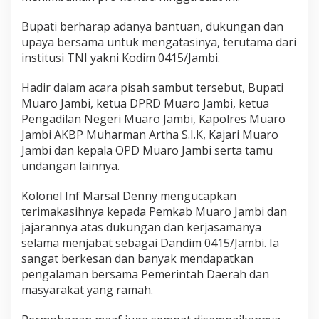
/
J
Bupati berharap adanya bantuan, dukungan dan
a
upaya bersama untuk mengatasinya, terutama dari
m
institusi TNI yakni Kodim 0415/Jambi.
b
i
Hadir dalam acara pisah sambut tersebut, Bupati
Muaro Jambi, ketua DPRD Muaro Jambi, ketua
Pengadilan Negeri Muaro Jambi, Kapolres Muaro
Jambi AKBP Muharman Artha S.I.K, Kajari Muaro
Jambi dan kepala OPD Muaro Jambi serta tamu
undangan lainnya.
Kolonel Inf Marsal Denny mengucapkan
terimakasihnya kepada Pemkab Muaro Jambi dan
jajarannya atas dukungan dan kerjasamanya
selama menjabat sebagai Dandim 0415/Jambi. Ia
sangat berkesan dan banyak mendapatkan
pengalaman bersama Pemerintah Daerah dan
masyarakat yang ramah.