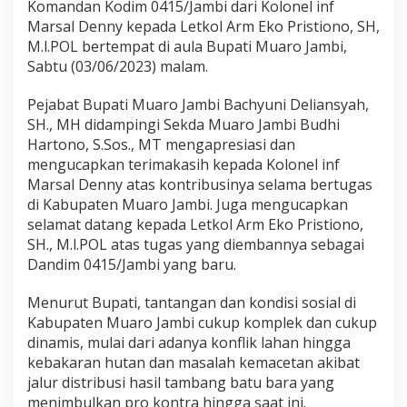
Komandan Kodim 0415/Jambi dari Kolonel inf
e
l
Marsal Denny kepada Letkol Arm Eko Pristiono, SH,
a
M.l.POL bertempat di aula Bupati Muaro Jambi,
r
Sabtu (03/06/2023) malam.
P
i
Pejabat Bupati Muaro Jambi Bachyuni Deliansyah,
s
a
SH., MH didampingi Sekda Muaro Jambi Budhi
h
Hartono, S.Sos., MT mengapresiasi dan
S
mengucapkan terimakasih kepada Kolonel inf
a
Marsal Denny atas kontribusinya selama bertugas
m
b
di Kabupaten Muaro Jambi. Juga mengucapkan
u
selamat datang kepada Letkol Arm Eko Pristiono,
t
SH., M.l.POL atas tugas yang diembannya sebagai
D
Dandim 0415/Jambi yang baru.
a
n
d
Menurut Bupati, tantangan dan kondisi sosial di
i
Kabupaten Muaro Jambi cukup komplek dan cukup
m
dinamis, mulai dari adanya konflik lahan hingga
0
kebakaran hutan dan masalah kemacetan akibat
4
jalur distribusi hasil tambang batu bara yang
1
5
menimbulkan pro kontra hingga saat ini.