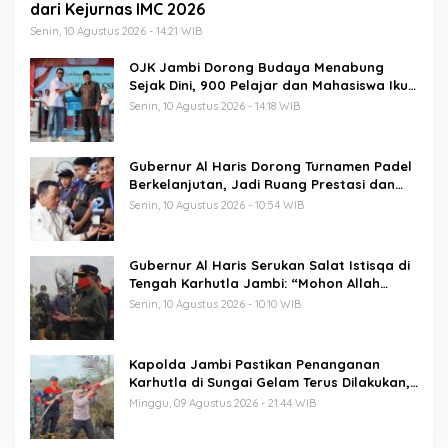
dari Kejurnas IMC 2026
Senin, 10 Agustus 2026 - 14:21 WIB
OJK Jambi Dorong Budaya Menabung
Sejak Dini, 900 Pelajar dan Mahasiswa Ikuti
Hari Indonesia Menabung
Senin, 10 Agustus 2026 - 14:18 WIB
Gubernur Al Haris Dorong Turnamen Padel
Berkelanjutan, Jadi Ruang Prestasi dan
Kebersamaan Masyarakat
Senin, 10 Agustus 2026 - 10:54 WIB
Gubernur Al Haris Serukan Salat Istisqa di
Tengah Karhutla Jambi: “Mohon Allah
Turunkan Hujan di Bumi Jambi”
Senin, 10 Agustus 2026 - 10:10 WIB
Kapolda Jambi Pastikan Penanganan
Karhutla di Sungai Gelam Terus Dilakukan,
Sinergi TNI-Polri dan BPBD Diperkuat
Minggu, 09 Agustus 2026 - 21:44 WIB