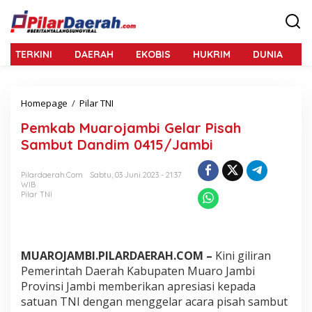
L
e
w
a
TERKINI
DAERAH
EKOBIS
HUKRIM
DUNIA
N
t
i
k
e
Homepage
/
Pilar TNI
P
k
e
o
Pemkab Muarojambi Gelar Pisah
m
n
k
Sambut Dandim 0415/Jambi
t
a
e
b
n
Pilardaerah.com
Sabtu, 03 Juni 2023 - 21:37
M
WIB
u
Pilar TNI
a
r
o
j
a
MUAROJAMBI.PILARDAERAH.COM –
Kini giliran
m
Pemerintah Daerah Kabupaten Muaro Jambi
b
Provinsi Jambi memberikan apresiasi kepada
i
satuan TNI dengan menggelar acara pisah sambut
G