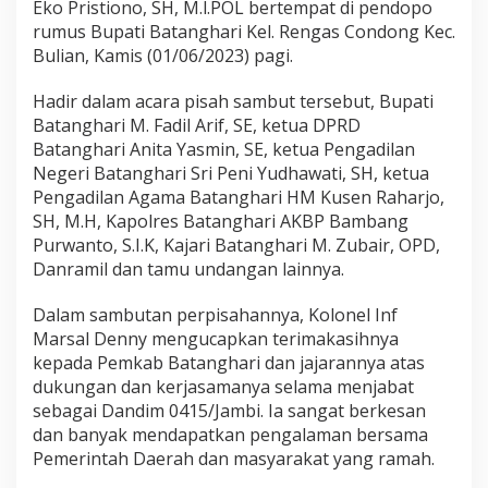
Eko Pristiono, SH, M.l.POL bertempat di pendopo
e
l
rumus Bupati Batanghari Kel. Rengas Condong Kec.
a
Bulian, Kamis (01/06/2023) pagi.
r
P
Hadir dalam acara pisah sambut tersebut, Bupati
i
Batanghari M. Fadil Arif, SE, ketua DPRD
s
a
Batanghari Anita Yasmin, SE, ketua Pengadilan
h
Negeri Batanghari Sri Peni Yudhawati, SH, ketua
S
Pengadilan Agama Batanghari HM Kusen Raharjo,
a
SH, M.H, Kapolres Batanghari AKBP Bambang
m
b
Purwanto, S.I.K, Kajari Batanghari M. Zubair, OPD,
u
Danramil dan tamu undangan lainnya.
t
D
Dalam sambutan perpisahannya, Kolonel Inf
a
Marsal Denny mengucapkan terimakasihnya
n
d
kepada Pemkab Batanghari dan jajarannya atas
i
dukungan dan kerjasamanya selama menjabat
m
sebagai Dandim 0415/Jambi. Ia sangat berkesan
0
dan banyak mendapatkan pengalaman bersama
4
Pemerintah Daerah dan masyarakat yang ramah.
1
5