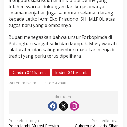
mengapresiasi Kolonel Inf Marsal Denny yang
telah mewarnai dukungan dan kerjasamanya
selama menjabat. Juga sambutan selamat datang
kepada Letkol Arm Eko Pristiono, SH, M.l.POL atas
tugas baru yang diembannya.
Bupati menegaskan bahwa unsur Forkopimda di
Batanghari sangat solid dan kompak. Musyawarah,
silaturahmi dan saling memberi masukan menjadi
tradisi yang perlu terus dipelihara.
Dandim 0415/Jambi
kodim 0415/jambi
Writer: masdim
Editor: Azhari
Ikuti Kami
N
Pos sebelumnya
Pos berikutnya
Polda Jambi Mutasi Perwira
Gubernur Al Haris: Sikap