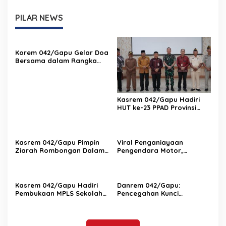
PILAR NEWS
Korem 042/Gapu Gelar Doa
Bersama dalam Rangka
HUT Ke-1 Kodam XX/TIB
Kasrem 042/Gapu Hadiri
HUT ke-23 PPAD Provinsi
Jambi, Perkuat Sinergi
Dukung Program
Pemerintah
Kasrem 042/Gapu Pimpin
Viral Penganiayaan
Ziarah Rombongan Dalam
Pengendara Motor,
Rangka Hut Ke-1 Kodam
Kapenrem 042/Gapu
XX/Tuanku Imam Bonjol
Bantah Kabar Keterlibatan
TNI
Kasrem 042/Gapu Hadiri
Danrem 042/Gapu:
Pembukaan MPLS Sekolah
Pencegahan Kunci
Rakyat Terintegrasi 2 Kota
Pengendalian Karhutla di
Jambi
Provinsi Jambi