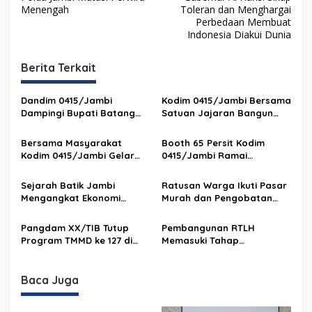
a
Menengah
Toleran dan Menghargai
v
Perbedaan Membuat
Indonesia Diakui Dunia
i
g
Berita Terkait
a
s
Dandim 0415/Jambi
Kodim 0415/Jambi Bersama
Dampingi Bupati Batang
Satuan Jajaran Bangun
i
Hari Resmikan Jembatan
Jembatan Bailey, Pulihkan
p
Bailey, Wujud Nyata TNI
Akses Penghubung Dua
Bersama Masyarakat
Booth 65 Persit Kodim
Hadir Untuk Rakyat
Kecamatan di Batang Hari
Kodim 0415/Jambi Gelar
0415/Jambi Ramai
o
Nobar Piala Dunia 2026
Dikunjungi, Batik Jambi
s
Tampil Memukau
Sejarah Batik Jambi
Ratusan Warga Ikuti Pasar
Mengangkat Ekonomi
Murah dan Pengobatan
dengan Warisan Budaya
Gratis TMMD ke-127 Kodim
142/Jambi
Pangdam XX/TIB Tutup
Pembangunan RTLH
Program TMMD ke 127 di
Memasuki Tahap
Desa Petajen
Pemasangan Atap
Baca Juga