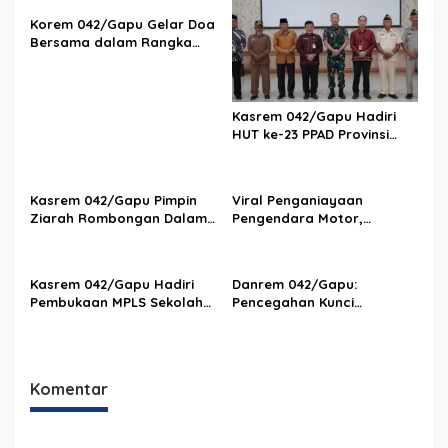
Korem 042/Gapu Gelar Doa
Bersama dalam Rangka
HUT Ke-1 Kodam XX/TIB
Kasrem 042/Gapu Hadiri
HUT ke-23 PPAD Provinsi
Jambi, Perkuat Sinergi
Dukung Program
Pemerintah
Kasrem 042/Gapu Pimpin
Viral Penganiayaan
Ziarah Rombongan Dalam
Pengendara Motor,
Rangka Hut Ke-1 Kodam
Kapenrem 042/Gapu
XX/Tuanku Imam Bonjol
Bantah Kabar Keterlibatan
TNI
Kasrem 042/Gapu Hadiri
Danrem 042/Gapu:
Pembukaan MPLS Sekolah
Pencegahan Kunci
Rakyat Terintegrasi 2 Kota
Pengendalian Karhutla di
Jambi
Provinsi Jambi
Komentar