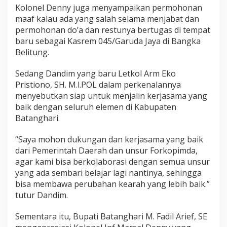
/
Kolonel Denny juga menyampaikan permohonan
J
maaf kalau ada yang salah selama menjabat dan
a
permohonan do’a dan restunya bertugas di tempat
m
baru sebagai Kasrem 045/Garuda Jaya di Bangka
b
i
Belitung.
Sedang Dandim yang baru Letkol Arm Eko
Pristiono, SH. M.l.POL dalam perkenalannya
menyebutkan siap untuk menjalin kerjasama yang
baik dengan seluruh elemen di Kabupaten
Batanghari.
“Saya mohon dukungan dan kerjasama yang baik
dari Pemerintah Daerah dan unsur Forkopimda,
agar kami bisa berkolaborasi dengan semua unsur
yang ada sembari belajar lagi nantinya, sehingga
bisa membawa perubahan kearah yang lebih baik.”
tutur Dandim.
Sementara itu, Bupati Batanghari M. Fadil Arief, SE