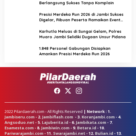
Berlangsung Sukses Tanpa Komplain
Presisi Merdeka Run 2026 di Jambi Sukses
Digelar, Ribuan Peserta Ramaikan Event
Nasional
Karhutla Meluas di Sungai Gelam, Polres
Muaro Jambi Selidiki Dugaan Unsur Pidana
1.848 Personel Gabungan Disiapkan
Amankan Presisi Merdeka Run 2026
2022 Pilardaerah.com - All Rights Reserved
| Network : 1.
Jambiseru.com
- 2.
Jambiflash.com
- 3.
Koranjambi.com
- 4.
Angsoduo.net
- 5.
Lajuberita.id
- 6.
Jambikata.com
- 7.
Esamesta.com
- 8.
Jambiwin.com
- 9.
Betara.id
- 10.
Pariwarajambi.com
- 11.
Swarajambi.net
- 12.
Bulian.id
- 13.