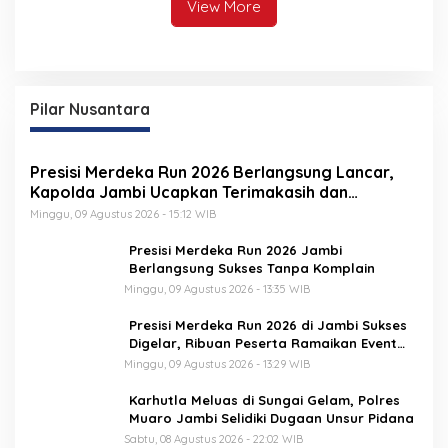
View More
Pilar Nusantara
Presisi Merdeka Run 2026 Berlangsung Lancar,
Kapolda Jambi Ucapkan Terimakasih dan
Apresiasi Dukungan Masyarakat
Minggu, 09 Agustus 2026 - 15:12 WIB
Presisi Merdeka Run 2026 Jambi
Berlangsung Sukses Tanpa Komplain
Minggu, 09 Agustus 2026 - 13:35 WIB
Presisi Merdeka Run 2026 di Jambi Sukses
Digelar, Ribuan Peserta Ramaikan Event
Nasional
Minggu, 09 Agustus 2026 - 13:29 WIB
Karhutla Meluas di Sungai Gelam, Polres
Muaro Jambi Selidiki Dugaan Unsur Pidana
Sabtu, 08 Agustus 2026 - 22:02 WIB