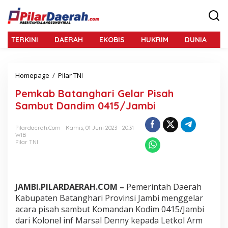
L
e
w
a
TERKINI
DAERAH
EKOBIS
HUKRIM
DUNIA
N
t
i
k
e
Homepage
/
Pilar TNI
P
k
e
o
Pemkab Batanghari Gelar Pisah
m
n
k
Sambut Dandim 0415/Jambi
t
a
e
b
n
Pilardaerah.com
Kamis, 01 Juni 2023 - 20:31
B
WIB
a
Pilar TNI
t
a
n
g
h
JAMBI.PILARDAERAH.COM –
Pemerintah Daerah
a
Kabupaten Batanghari Provinsi Jambi menggelar
r
acara pisah sambut Komandan Kodim 0415/Jambi
i
dari Kolonel inf Marsal Denny kepada Letkol Arm
G