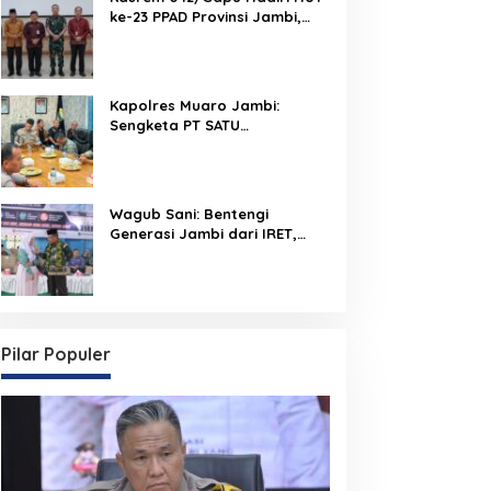
ke-23 PPAD Provinsi Jambi,
Perkuat Sinergi Dukung
Program Pemerintah
Kapolres Muaro Jambi:
Sengketa PT SATU
Diselesaikan Lewat Dialog,
Operasional PKS Tetap
Berjalan
Wagub Sani: Bentengi
Generasi Jambi dari IRET,
TCC, dan Perundungan
Dimulai dari Sekolah
Pilar Populer