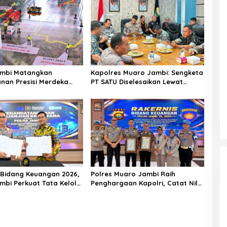
ambi Matangkan
Kapolres Muaro Jambi: Sengketa
an Presisi Merdeka
PT SATU Diselesaikan Lewat
Melalui Tactical Floor
Dialog, Operasional PKS Tetap
Berjalan
 Bidang Keuangan 2026,
Polres Muaro Jambi Raih
mbi Perkuat Tata Kelola
Penghargaan Kapolri, Catat Nilai
 yang Transparan,
IKPA Sempurna 100 di Rakernis
l, dan Berintegritas
Keuangan Polda Jambi