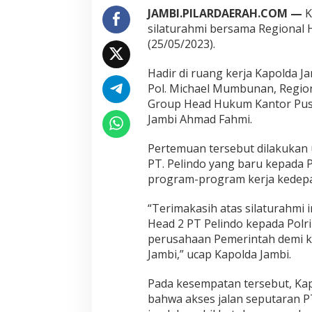
i
JAMBI.PILARDAERAH.COM —
K
S
silaturahmi bersama Regional 
i
(25/05/2023).
l
a
Hadir di ruang kerja Kapolda J
t
u
Pol. Michael Mumbunan, Regiona
r
Group Head Hukum Kantor Pus
a
Jambi Ahmad Fahmi.
h
m
Pertemuan tersebut dilakukan 
i
B
PT. Pelindo yang baru kepada 
e
program-program kerja kedep
r
s
“Terimakasih atas silaturahmi i
a
Head 2 PT Pelindo kepada Polr
m
a
perusahaan Pemerintah demi 
R
Jambi,” ucap Kapolda Jambi.
e
g
Pada kesempatan tersebut, Ka
i
bahwa akses jalan seputaran P
o
n