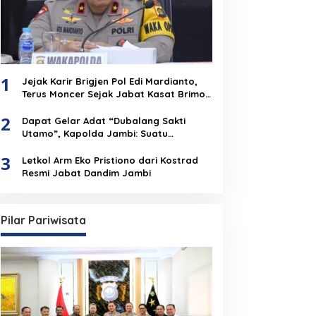
1
Jejak Karir Brigjen Pol Edi Mardianto,
Terus Moncer Sejak Jabat Kasat Brimob
Polda Jambi
2
Dapat Gelar Adat “Dubalang Sakti
Utamo”, Kapolda Jambi: Suatu
Penghormatan Dari Anak Negeri Untuk
3
Institusi Polri
Letkol Arm Eko Pristiono dari Kostrad
Resmi Jabat Dandim Jambi
Pilar Pariwisata