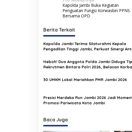
N
Kapolda Jambi Buka Kegiatan
a
Penguatan Fungsi Korwasbin PPNS
v
Bersama OPD
i
Berita Terkait
g
a
Kapolda Jambi Terima Silaturahmi Kepala
s
Pengadilan Tinggi Jambi, Perkuat Sinergi Ant
Lembaga Penegak Hukum
i
Heboh! Dua Anggota Polda Jambi Diduga Ti
p
Rekrutmen Bintara Polri 2026, Belasan Korb
Bermunculan
o
30 UMKM Lokal Meriahkan PMR Jambi 2026
s
Presisi Merdeka Run Jambi 2026 Jadi Mome
Promosi Pariwisata Kota Jambi
Baca Juga