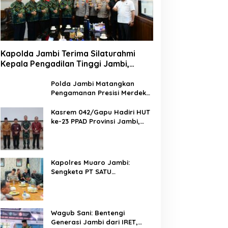
Kapolda Jambi Terima Silaturahmi
Kepala Pengadilan Tinggi Jambi,
Perkuat Sinergi Antar Lembaga
Penegak Hukum
Polda Jambi Matangkan
Pengamanan Presisi Merdeka
Run 2026 Melalui Tactical
Floor Game
Kasrem 042/Gapu Hadiri HUT
ke-23 PPAD Provinsi Jambi,
Perkuat Sinergi Dukung
Program Pemerintah
Kapolres Muaro Jambi:
Sengketa PT SATU
Diselesaikan Lewat Dialog,
Operasional PKS Tetap
Berjalan
Wagub Sani: Bentengi
Generasi Jambi dari IRET,