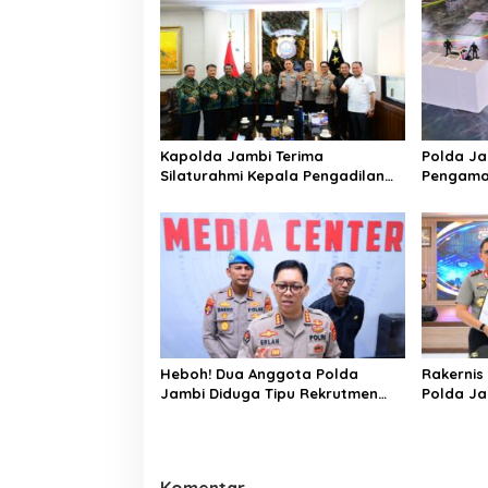
Kapolda Jambi Terima
Polda J
Silaturahmi Kepala Pengadilan
Pengaman
Tinggi Jambi, Perkuat Sinergi
Run 2026 
Antar Lembaga Penegak Hukum
Game
Heboh! Dua Anggota Polda
Rakernis
Jambi Diduga Tipu Rekrutmen
Polda Ja
Bintara Polri 2026, Belasan
Keuangan
Korban Bermunculan
Akuntabe
Komentar