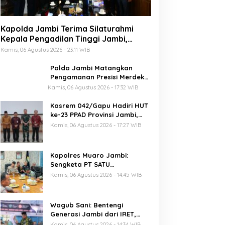
Kapolda Jambi Terima Silaturahmi
Kepala Pengadilan Tinggi Jambi,
Perkuat Sinergi Antar Lembaga
Kamis, 06 Agustus 2026 - 23:11 WIB
Penegak Hukum
Polda Jambi Matangkan
Pengamanan Presisi Merdeka
Run 2026 Melalui Tactical
Kamis, 06 Agustus 2026 - 17:32 WIB
Floor Game
Kasrem 042/Gapu Hadiri HUT
ke-23 PPAD Provinsi Jambi,
Perkuat Sinergi Dukung
Kamis, 06 Agustus 2026 - 17:27 WIB
Program Pemerintah
Kapolres Muaro Jambi:
Sengketa PT SATU
Diselesaikan Lewat Dialog,
Kamis, 06 Agustus 2026 - 14:45 WIB
Operasional PKS Tetap
Berjalan
Wagub Sani: Bentengi
Generasi Jambi dari IRET,
TCC, dan Perundungan
Kamis, 06 Agustus 2026 - 14:34 WIB