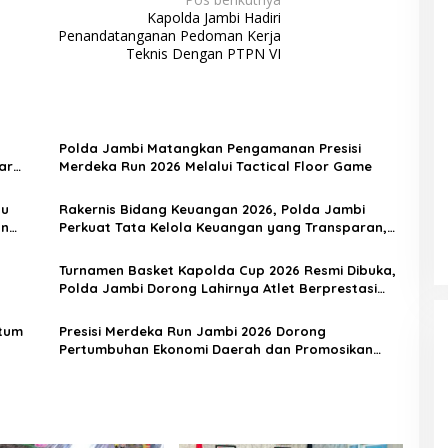
Kapolda Jambi Hadiri
Penandatanganan Pedoman Kerja
Teknis Dengan PTPN VI
Polda Jambi Matangkan Pengamanan Presisi
ar
Merdeka Run 2026 Melalui Tactical Floor Game
pu
Rakernis Bidang Keuangan 2026, Polda Jambi
an
Perkuat Tata Kelola Keuangan yang Transparan,
Akuntabel, dan Berintegritas
Turnamen Basket Kapolda Cup 2026 Resmi Dibuka,
Polda Jambi Dorong Lahirnya Atlet Berprestasi
dan Generasi Muda Berkarakter
ntum
Presisi Merdeka Run Jambi 2026 Dorong
Pertumbuhan Ekonomi Daerah dan Promosikan
Potensi Jambi