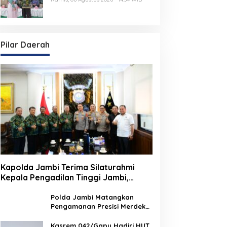
Dimulai dari Sekolah
Pilar Daerah
Kapolda Jambi Terima Silaturahmi
Kepala Pengadilan Tinggi Jambi,
Perkuat Sinergi Antar Lembaga
Penegak Hukum
Polda Jambi Matangkan
Pengamanan Presisi Merdeka
Run 2026 Melalui Tactical
Floor Game
Kasrem 042/Gapu Hadiri HUT