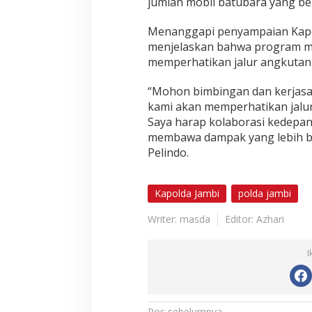
jumlah mobil batubara yang be
a
l
Menanggapi penyampaian Kapol
H
menjelaskan bahwa program m
e
memperhatikan jalur angkutan b
a
d
2
“Mohon bimbingan dan kerjasa
P
kami akan memperhatikan jalur 
T
Saya harap kolaborasi kedepa
P
membawa dampak yang lebih bai
e
l
Pelindo.
i
n
d
Kapolda Jambi
polda jambi
o
Writer: masda
Editor: Azhari
I
Pos sebelumnya