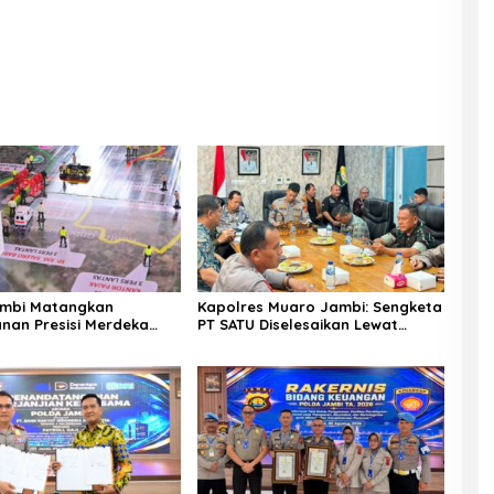
ambi Matangkan
Kapolres Muaro Jambi: Sengketa
an Presisi Merdeka
PT SATU Diselesaikan Lewat
Melalui Tactical Floor
Dialog, Operasional PKS Tetap
Berjalan