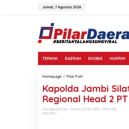
L
e
Jumat, 7 Agustus 2026
w
a
t
i
k
e
k
o
n
TERKINI
DAERAH
EKOBIS
HUKRIM
t
e
n
Homepage
/
Pilar Polri
K
a
Kapolda Jambi Sil
p
o
Regional Head 2 PT
l
d
a
Pilardaerah.com
Kamis, 25 Mei 2023 - 19:42 WIB
J
Pilar Polri
a
m
b