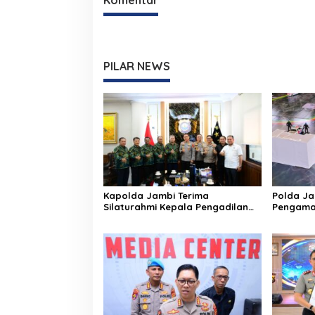
PILAR NEWS
Kapolda Jambi Terima
Polda J
Silaturahmi Kepala Pengadilan
Pengaman
Tinggi Jambi, Perkuat Sinergi
Run 2026 
Antar Lembaga Penegak Hukum
Game