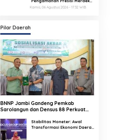
Pengamanan Presisi Merdeka
Run 2026 Melalui Tactical
Kamis, 06 Agustus 2026 - 17:32 WIB
Floor Game
Pilar Daerah
BNNP Jambi Gandeng Pemkab
Sarolangun dan Densus 88 Perkuat
Benteng Pelajar dari Radikalisme,
Terorisme, dan Narkoba
Stabilitas Moneter: Awal
Transformasi Ekonomi Daerah
Jambi