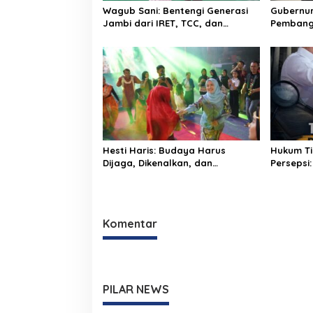
Wagub Sani: Bentengi Generasi
Gubernur 
Jambi dari IRET, TCC, dan
Pembang
Perundungan Dimulai dari
dan Lok
Sekolah
Bungo Gr
Hesti Haris: Budaya Harus
Hukum Ti
Dijaga, Dikenalkan, dan
Persepsi:
Diwariskan
Monopoli
dan Aktiv
Komentar
PILAR NEWS