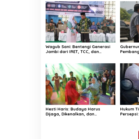
Wagub Sani: Bentengi Generasi
Gubernur 
Jambi dari IRET, TCC, dan
Pembang
Perundungan Dimulai dari
dan Lok
Sekolah
Bungo Gr
Hesti Haris: Budaya Harus
Hukum Ti
Dijaga, Dikenalkan, dan
Persepsi:
Diwariskan
Monopoli
dan Aktiv