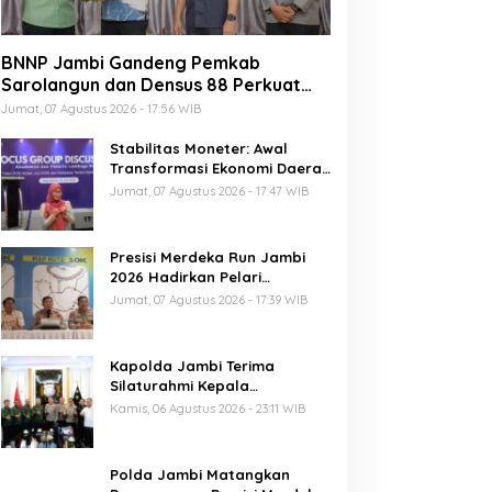
BNNP Jambi Gandeng Pemkab
Sarolangun dan Densus 88 Perkuat
Benteng Pelajar dari Radikalisme,
Jumat, 07 Agustus 2026 - 17:56 WIB
Terorisme, dan Narkoba
Stabilitas Moneter: Awal
Transformasi Ekonomi Daerah
Jambi
Jumat, 07 Agustus 2026 - 17:47 WIB
Presisi Merdeka Run Jambi
2026 Hadirkan Pelari
Nasional, 8.750 Peserta Siap
Jumat, 07 Agustus 2026 - 17:39 WIB
Ramaikan Ajang Lari Terbesar
di Jambi
Kapolda Jambi Terima
Silaturahmi Kepala
Pengadilan Tinggi Jambi,
Kamis, 06 Agustus 2026 - 23:11 WIB
Perkuat Sinergi Antar
Lembaga Penegak Hukum
Polda Jambi Matangkan