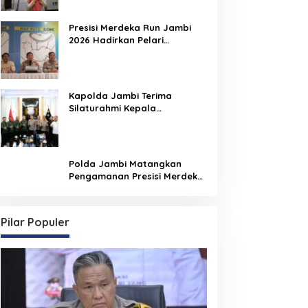
Presisi Merdeka Run Jambi
2026 Hadirkan Pelari
Nasional, 8.750 Peserta Siap
Ramaikan Ajang Lari Terbesar
di Jambi
Kapolda Jambi Terima
Silaturahmi Kepala
Pengadilan Tinggi Jambi,
Perkuat Sinergi Antar
Lembaga Penegak Hukum
Polda Jambi Matangkan
Pengamanan Presisi Merdeka
Run 2026 Melalui Tactical
Floor Game
Pilar Populer