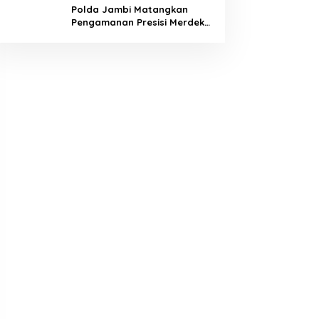
Polda Jambi Matangkan
Pengamanan Presisi Merdeka
Run 2026 Melalui Tactical
Floor Game