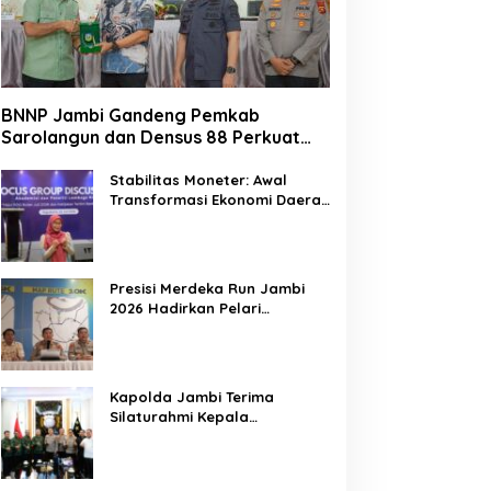
BNNP Jambi Gandeng Pemkab
Sarolangun dan Densus 88 Perkuat
Benteng Pelajar dari Radikalisme,
Terorisme, dan Narkoba
Stabilitas Moneter: Awal
Transformasi Ekonomi Daerah
Jambi
Presisi Merdeka Run Jambi
2026 Hadirkan Pelari
Nasional, 8.750 Peserta Siap
Ramaikan Ajang Lari Terbesar
di Jambi
Kapolda Jambi Terima
Silaturahmi Kepala
Pengadilan Tinggi Jambi,
Perkuat Sinergi Antar
Lembaga Penegak Hukum