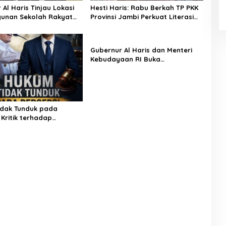
Al Haris Tinjau Lokasi
Hesti Haris: Rabu Berkah TP PKK
unan Sekolah Rakyat
Provinsi Jambi Perkuat Literasi
asi Pembangunan BTN
Keuangan dan Budaya Kelola
een City
Sampah dari Rumah
Gubernur Al Haris dan Menteri
Kebudayaan RI Buka
Pusparagam Negeriku “Dari
Jambi untuk Indonesia”, Perkuat
Pelestarian Budaya dan Dorong
Ekonomi Kreatif
dak Tunduk pada
 Kritik terhadap
 Kebenaran oleh Media
is