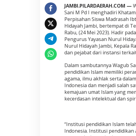
e
JAMBI.PILARDAERAH.COM —
W
c
Sani M Pd I menghadiri Khatam 
i
Perpisahan Siswa Madrasah Ibt
n
Hidayah Jambi, bertempat di T
t
Rabu, (24 Mei 2023). Hadir pa
a
a
Pengurus Yayasan Nurul Hidaya
n
Nurul Hidayah Jambi, Kepala Ra
T
dan pejabat dari instansi terkait
e
r
Dalam sambutannya Wagub San
h
a
pendidikan Islam memiliki pera
d
agama, ilmu akhlak serta dala
a
Indonesia dan menjadi salah s
p
kemajuan umat Islam yang mem
A
j
kecerdasan intelektual dan spi
a
r
a
n
“Institusi pendidikan Islam t
I
Indonesia. Institusi pendidika
s
l