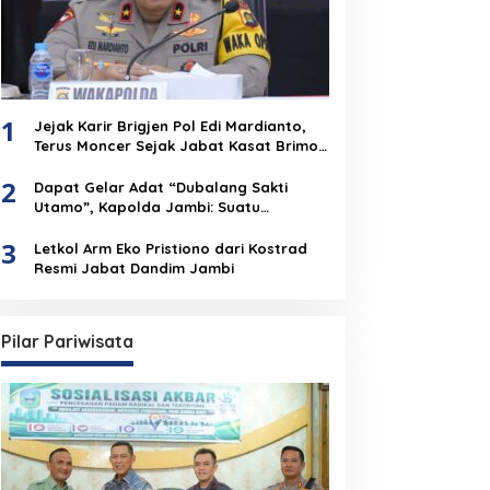
1
Jejak Karir Brigjen Pol Edi Mardianto,
Terus Moncer Sejak Jabat Kasat Brimob
Polda Jambi
2
Dapat Gelar Adat “Dubalang Sakti
Utamo”, Kapolda Jambi: Suatu
Penghormatan Dari Anak Negeri Untuk
3
Institusi Polri
Letkol Arm Eko Pristiono dari Kostrad
Resmi Jabat Dandim Jambi
Pilar Pariwisata