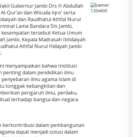
akil Gubernur Jambi Drs H Abdullah
Al-Qur’an dan Wisuda Iqro’ serta
idaiyah dan Raudhatul Athfal Nurul
erminal Lama Bandara Sts Jambi,
da kesempatan tersebut Ketua Umum
h Jambi, Kepala Madrasah Ibtidaiyah
udhatul Athfal Nurul Hidayah Jambi
.
i menyampaikan bahwa Institusi
n penting dalam pendidikan ilmu
m penyebaran ilmu agama Islam di
atu tonggak kebangkitan dan
berikan pengaruh ilmu, perilaku,
ritual terhadap bangsa dan negara.
elah berkontribusi dalam pembangunan
n agama dapat menjadi solusi dalam