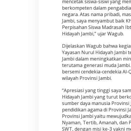
mencetak siswa-siswi yang memi
a
berkompeten dalam pengabdia
m
negara. Atas nama pribadi, ma
M
Jambi, saya menyambut baik Kha
e
m
Perpisahan Siswa Madrasah Ibt
b
Hidayah Jambi,” ujar Wagub.
e
n
Dijelaskan Wagub bahwa kegia
t
Yayasan Nurul Hidayah Jambi t
u
k
Jambi dalam meningkatkan mina
P
terutama generasi muda Jambi. 
r
bersemi cendekia-cendekia Al-
i
wilayah Provinsi Jambi.
b
a
d
“Apresiasi yang tinggi saya s
i
Hidayah Jambi yang turut berk
B
sumber daya manusia Provinsi 
e
pendidikan agama di Provinsi Ja
r
Provinsi Jambi yaitu mewujud
k
a
Nyaman, Tertib, Amanah, dan Pr
r
SWT, dengan misi ke-3 yakni 