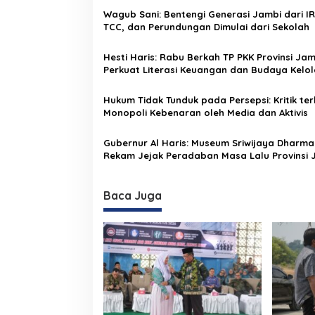
a
Wagub Sani: Bentengi Generasi Jambi dari IR
s
TCC, dan Perundungan Dimulai dari Sekolah
i
Hesti Haris: Rabu Berkah TP PKK Provinsi Jam
p
Perkuat Literasi Keuangan dan Budaya Kelol
Sampah dari Rumah
o
Hukum Tidak Tunduk pada Persepsi: Kritik te
s
Monopoli Kebenaran oleh Media dan Aktivis
Gubernur Al Haris: Museum Sriwijaya Dharmak
Rekam Jejak Peradaban Masa Lalu Provinsi 
Secara Utuh
Baca Juga