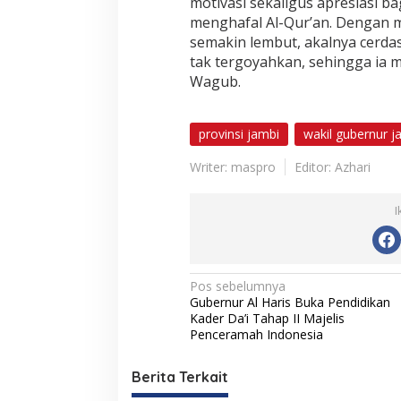
motivasi sekaligus apresiasi b
menghafal Al-Qur’an. Dengan m
semakin lembut, akalnya cerda
tak tergoyahkan, sehingga ia m
Wagub.
provinsi jambi
wakil gubernur j
Writer: maspro
Editor: Azhari
I
N
Pos sebelumnya
Gubernur Al Haris Buka Pendidikan
a
Kader Da’i Tahap II Majelis
v
Penceramah Indonesia
i
Berita Terkait
g