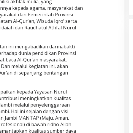
liki akhlak mulia, yang
nnya kepada agama, masyarakat dan
syarakat dan Pemerintah Provinsi
tam Al-Qur’an, Wisuda Iqro’ serta
idaiah dan Raudhatul Athfal Nurul
tan ini mengabadikan darmabakti
erhadap dunia pendidikan Provinsi
t baca Al-Qur’an masyarakat,
Dan melalui kegiatan ini, akan
Qur’an di sepanjang bentangan
ampaikan kepada Yayasan Nurul
ontribusi meningkatkan kualitas
Jambi melalui penyelenggaraan
mbi. Hal ini sejalan dengan visi
kan Jambi MANTAP (Maju, Aman,
ofesional) di bawah ridho Allah
memantapkan kualitas sumber daya