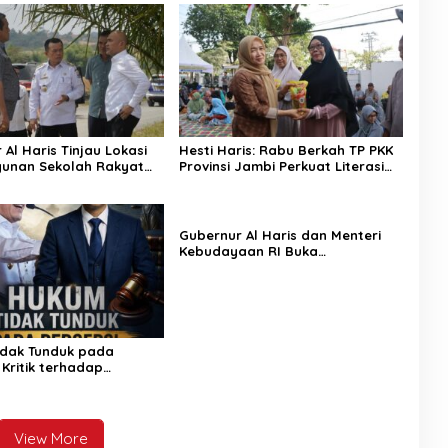
Al Haris Tinjau Lokasi
Hesti Haris: Rabu Berkah TP PKK
unan Sekolah Rakyat
Provinsi Jambi Perkuat Literasi
asi Pembangunan BTN
Keuangan dan Budaya Kelola
een City
Sampah dari Rumah
Gubernur Al Haris dan Menteri
Kebudayaan RI Buka
Pusparagam Negeriku “Dari
Jambi untuk Indonesia”, Perkuat
Pelestarian Budaya dan Dorong
Ekonomi Kreatif
dak Tunduk pada
 Kritik terhadap
 Kebenaran oleh Media
is
View More