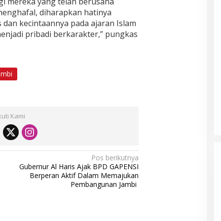
agi mereka yang telah berusaha
enghafal, diharapkan hatinya
s dan kecintaannya pada ajaran Islam
enjadi pribadi berkarakter,” pungkas
ambi
kuti Kami
Pos berikutnya
Gubernur Al Haris Ajak BPD GAPENSI
Berperan Aktif Dalam Memajukan
Pembangunan Jambi