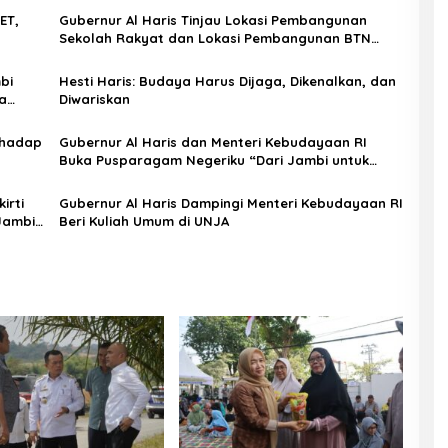
ET,
Gubernur Al Haris Tinjau Lokasi Pembangunan
Sekolah Rakyat dan Lokasi Pembangunan BTN
Bungo Green City
bi
Hesti Haris: Budaya Harus Dijaga, Dikenalkan, dan
a
Diwariskan
rhadap
Gubernur Al Haris dan Menteri Kebudayaan RI
Buka Pusparagam Negeriku “Dari Jambi untuk
Indonesia”, Perkuat Pelestarian Budaya dan
Dorong Ekonomi Kreatif
irti
Gubernur Al Haris Dampingi Menteri Kebudayaan RI
Jambi
Beri Kuliah Umum di UNJA