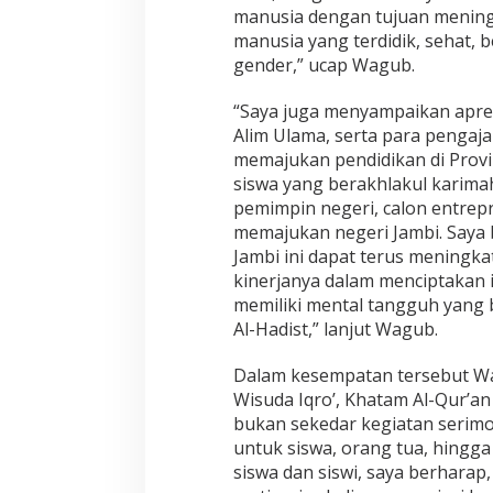
a
manusia dengan tujuan mening
k
manusia yang terdidik, sehat,
t
e
gender,” ucap Wagub.
r
M
“Saya juga menyampaikan apresi
u
Alim Ulama, serta para pengaja
l
memajukan pendidikan di Provin
i
a
siswa yang berakhlakul karima
pemimpin negeri, calon entrep
memajukan negeri Jambi. Saya
Jambi ini dapat terus meningkat
kinerjanya dalam menciptakan i
memiliki mental tangguh yang 
Al-Hadist,” lanjut Wagub.
Dalam kesempatan tersebut W
Wisuda Iqro’, Khatam Al-Qur’an 
bukan sekedar kegiatan serimo
untuk siswa, orang tua, hingg
siswa dan siswi, saya berharap