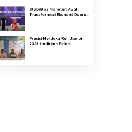
Densus 88 Perkuat Benteng
Pelajar dari Radikalisme,
Stabilitas Moneter: Awal
Terorisme, dan Narkoba
Transformasi Ekonomi Daerah
Jambi
Presisi Merdeka Run Jambi
2026 Hadirkan Pelari
Nasional, 8.750 Peserta Siap
Ramaikan Ajang Lari Terbesar
di Jambi