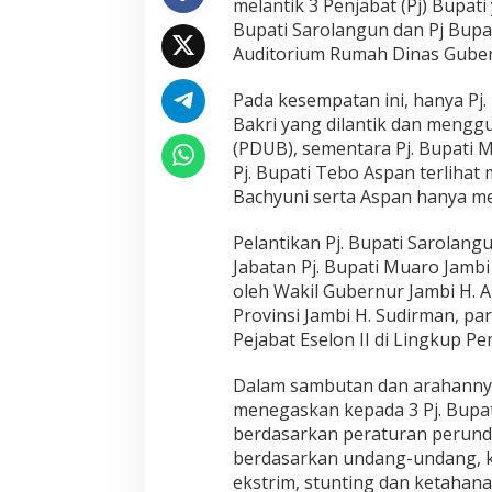
melantik 3 Penjabat (Pj) Bupati
a
Bupati Sarolangun dan Pj Bupat
r
Auditorium Rumah Dinas Gubern
i
s
L
Pada kesempatan ini, hanya Pj. 
a
Bakri yang dilantik dan mengg
n
(PDUB), sementara Pj. Bupati 
t
Pj. Bupati Tebo Aspan terliha
i
Bachyuni serta Aspan hanya m
k
3
P
Pelantikan Pj. Bupati Sarolan
j
Jabatan Pj. Bupati Muaro Jambi
B
oleh Wakil Gubernur Jambi H. A
u
Provinsi Jambi H. Sudirman, p
p
a
Pejabat Eselon II di Lingkup Pe
t
i
Dalam sambutan dan arahannya
menegaskan kepada 3 Pj. Bupa
berdasarkan peraturan perund
berdasarkan undang-undang, keb
ekstrim, stunting dan ketaha