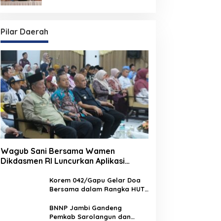
di Jambi
Pilar Daerah
Wagub Sani Bersama Wamen
Dikdasmen RI Luncurkan Aplikasi
Bungo Pintar, Dorong Transformasi
Digital Pendidikan di Jambi
Korem 042/Gapu Gelar Doa
Bersama dalam Rangka HUT
Ke-1 Kodam XX/TIB
BNNP Jambi Gandeng
Pemkab Sarolangun dan