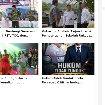
ni: Bentengi Generasi
Gubernur Al Haris Tinjau Lokasi
ri IRET, TCC, dan
Pembangunan Sekolah Rakyat
gan Dimulai dari
dan Lokasi Pembangunan BTN
Bungo Green City
ris: Budaya Harus
Hukum Tidak Tunduk pada
Dikenalkan, dan
Persepsi: Kritik terhadap
an
Monopoli Kebenaran oleh Media
dan Aktivis