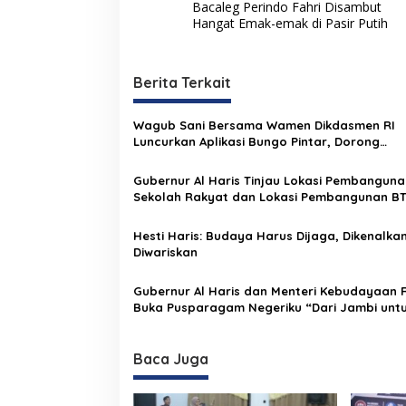
Bacaleg Perindo Fahri Disambut
a
Hangat Emak-emak di Pasir Putih
v
i
Berita Terkait
g
a
Wagub Sani Bersama Wamen Dikdasmen RI
s
Luncurkan Aplikasi Bungo Pintar, Dorong
Transformasi Digital Pendidikan di Jambi
i
Gubernur Al Haris Tinjau Lokasi Pembanguna
p
Sekolah Rakyat dan Lokasi Pembangunan B
Bungo Green City
o
Hesti Haris: Budaya Harus Dijaga, Dikenalka
s
Diwariskan
Gubernur Al Haris dan Menteri Kebudayaan R
Buka Pusparagam Negeriku “Dari Jambi unt
Indonesia”, Perkuat Pelestarian Budaya dan
Dorong Ekonomi Kreatif
Baca Juga