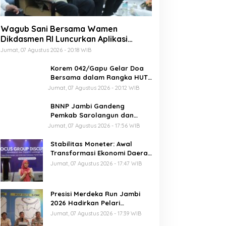
Wagub Sani Bersama Wamen
Dikdasmen RI Luncurkan Aplikasi
Bungo Pintar, Dorong Transformasi
Jumat, 07 Agustus 2026 - 20:18 WIB
Digital Pendidikan di Jambi
Korem 042/Gapu Gelar Doa
Bersama dalam Rangka HUT
Ke-1 Kodam XX/TIB
Jumat, 07 Agustus 2026 - 20:12 WIB
BNNP Jambi Gandeng
Pemkab Sarolangun dan
Densus 88 Perkuat Benteng
Jumat, 07 Agustus 2026 - 17:56 WIB
Pelajar dari Radikalisme,
Terorisme, dan Narkoba
Stabilitas Moneter: Awal
Transformasi Ekonomi Daerah
Jambi
Jumat, 07 Agustus 2026 - 17:47 WIB
Presisi Merdeka Run Jambi
2026 Hadirkan Pelari
Nasional, 8.750 Peserta Siap
Jumat, 07 Agustus 2026 - 17:39 WIB
Ramaikan Ajang Lari Terbesar