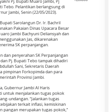
 yakni Pj. Bupati Muaro Jambi, Pj
i Tebo. Pelantikan berlangsung di
ur Jambi, Senin (22/05/2023).
Bupati Sarolangun Dr. Ir. Bachril
unakan Pakaian Dinas Upacara Besar
Muaro Jambi Bachyuni Deliansyah dan
t menggunakan Jas, dikarenakan
enerima SK perpanjangan.
gun dan penyerahan SK Perpanjangan
 dan Pj. Bupati Tebo tampak dihadiri
bdullah Sani, Sekretaris Daerah
ara pimpinan Forkopimda dan para
merintah Provinsi Jambi.
, Gubernur Jambi Al Haris
ti untuk menjalankan tugas pokok
ang-undangan. “Jalankan tugas
ijakan terkait inflasi, kemiskinan
nan pangan merupakan tugas pokok,”