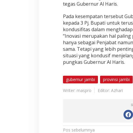
tegas Gubernur Al Haris.
Pada kesempatan tersebut Gub
kepada 3 Pj. Bupati untuk ter
kondusifitas dalam menghadapi
“Inovasi merupakan hal paling
hanya sebagai Penjabat namun 
sama. Tetapi yang lebih penti
situasi yang kondusif menjelan
pungkas Gubernur Al Haris.
gubernur jambi
provinsi jambi
Writer: maspro
Editor: Azhari
I
N
Pos sebelumnya