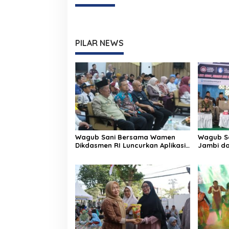
PILAR NEWS
Wagub Sani Bersama Wamen
Wagub Sa
Dikdasmen RI Luncurkan Aplikasi
Jambi da
Bungo Pintar, Dorong
Perundun
Transformasi Digital Pendidikan
Sekolah
di Jambi