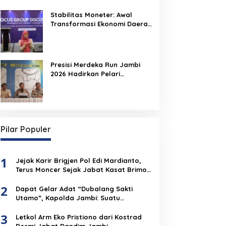
Densus 88 Perkuat Benteng
Pelajar dari Radikalisme,
Stabilitas Moneter: Awal
Terorisme, dan Narkoba
Transformasi Ekonomi Daerah
Jambi
Presisi Merdeka Run Jambi
2026 Hadirkan Pelari
Nasional, 8.750 Peserta Siap
Ramaikan Ajang Lari Terbesar
di Jambi
Pilar Populer
1
Jejak Karir Brigjen Pol Edi Mardianto,
Terus Moncer Sejak Jabat Kasat Brimob
Polda Jambi
2
Dapat Gelar Adat “Dubalang Sakti
Utamo”, Kapolda Jambi: Suatu
Penghormatan Dari Anak Negeri Untuk
3
Institusi Polri
Letkol Arm Eko Pristiono dari Kostrad
Resmi Jabat Dandim Jambi