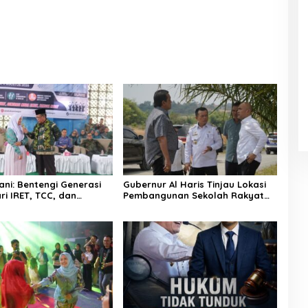
ni: Bentengi Generasi
Gubernur Al Haris Tinjau Lokasi
ri IRET, TCC, dan
Pembangunan Sekolah Rakyat
gan Dimulai dari
dan Lokasi Pembangunan BTN
Bungo Green City