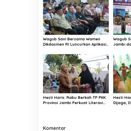
Wagub Sani Bersama Wamen
Wagub Sa
Dikdasmen RI Luncurkan Aplikasi
Jambi da
Bungo Pintar, Dorong
Perundun
Transformasi Digital Pendidikan
Sekolah
di Jambi
Hesti Haris: Rabu Berkah TP PKK
Hesti Ha
Provinsi Jambi Perkuat Literasi
Dijaga, 
Keuangan dan Budaya Kelola
Diwarisk
Sampah dari Rumah
Komentar