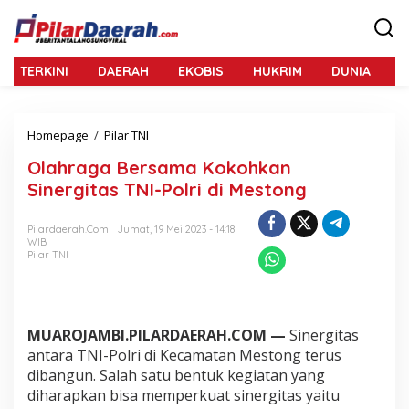
L
e
w
a
TERKINI
DAERAH
EKOBIS
HUKRIM
DUNIA
N
t
i
k
e
Homepage
/
Pilar TNI
O
k
l
o
Olahraga Bersama Kokohkan
a
n
h
Sinergitas TNI-Polri di Mestong
t
r
e
a
n
Pilardaerah.com
Jumat, 19 Mei 2023 - 14:18
g
WIB
a
Pilar TNI
B
e
r
s
a
MUAROJAMBI.PILARDAERAH.COM —
Sinergitas
m
antara TNI-Polri di Kecamatan Mestong terus
a
dibangun. Salah satu bentuk kegiatan yang
K
diharapkan bisa memperkuat sinergitas yaitu
o