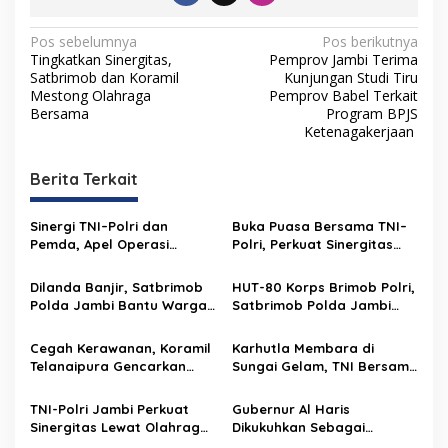
N
Pos sebelumnya
Pos berikutnya
Tingkatkan Sinergitas,
Pemprov Jambi Terima
a
Satbrimob dan Koramil
Kunjungan Studi Tiru
v
Mestong Olahraga
Pemprov Babel Terkait
Bersama
Program BPJS
i
Ketenagakerjaan
g
Berita Terkait
a
s
Sinergi TNI–Polri dan
Buka Puasa Bersama TNI–
i
Pemda, Apel Operasi
Polri, Perkuat Sinergitas
p
Ketupat 2026 Digelar di
Jelang Pengamanan Ops
Polda Jambi
Ketupat
Dilanda Banjir, Satbrimob
HUT-80 Korps Brimob Polri,
o
Polda Jambi Bantu Warga
Satbrimob Polda Jambi
s
Kerinci
Gelar Sarasehan dan Doa
Cegah Kerawanan, Koramil
Karhutla Membara di
Telanaipura Gencarkan
Sungai Gelam, TNI Bersama
Patroli Wilayah, Gandeng
Tim Gabungan Lakukan
Banser NU Wujudkan
Pemadaman
TNI-Polri Jambi Perkuat
Gubernur Al Haris
Keamanan
Sinergitas Lewat Olahraga
Dikukuhkan Sebagai
Bersama di Mapolresta
Anggota Kehormatan PPAD