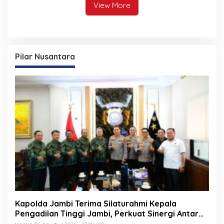
View More
Pilar Nusantara
Kapolda Jambi Terima Silaturahmi Kepala
Pengadilan Tinggi Jambi, Perkuat Sinergi Antar
Lembaga Penegak Hukum