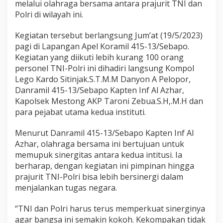
melalui olahraga bersama antara prajurit TNI dan
k
o
Polri di wilayah ini.
h
k
Kegiatan tersebut berlangsung Jum’at (19/5/2023)
a
pagi di Lapangan Apel Koramil 415-13/Sebapo.
n
Kegiatan yang diikuti lebih kurang 100 orang
S
i
personel TNI-Polri ini dihadiri langsung Kompol
n
Lego Kardo Sitinjak.S.T.M.M Danyon A Pelopor,
e
Danramil 415-13/Sebapo Kapten Inf Al Azhar,
r
Kapolsek Mestong AKP Taroni Zebua.S.H,.M.H dan
g
i
para pejabat utama kedua instituti.
t
a
Menurut Danramil 415-13/Sebapo Kapten Inf Al
s
Azhar, olahraga bersama ini bertujuan untuk
T
memupuk sinergitas antara kedua intitusi. Ia
N
I
berharap, dengan kegiatan ini pimpinan hingga
-
prajurit TNI-Polri bisa lebih bersinergi dalam
P
menjalankan tugas negara.
o
l
‘’TNI dan Polri harus terus memperkuat sinerginya
r
i
agar bangsa ini semakin kokoh. Kekompakan tidak