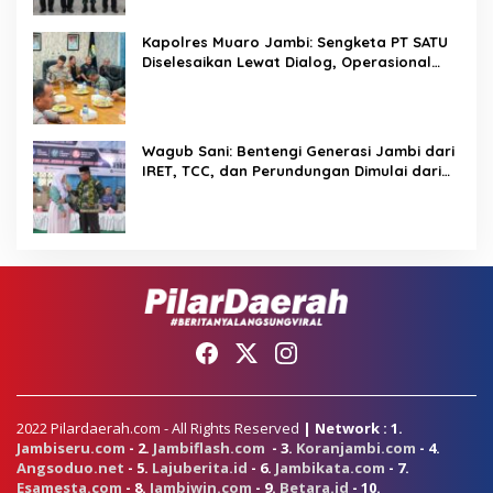
Kapolres Muaro Jambi: Sengketa PT SATU
Diselesaikan Lewat Dialog, Operasional
PKS Tetap Berjalan
Wagub Sani: Bentengi Generasi Jambi dari
IRET, TCC, dan Perundungan Dimulai dari
Sekolah
2022 Pilardaerah.com - All Rights Reserved
| Network : 1.
Jambiseru.com
- 2.
Jambiflash.com
- 3.
Koranjambi.com
- 4.
Angsoduo.net
- 5.
Lajuberita.id
- 6.
Jambikata.com
- 7.
Esamesta.com
- 8.
Jambiwin.com
- 9.
Betara.id
- 10.