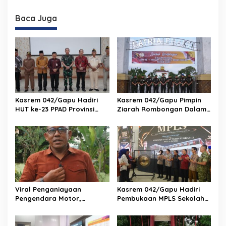
Jambi
Provinsi Jambi
Baca Juga
Kasrem 042/Gapu Hadiri
Kasrem 042/Gapu Pimpin
HUT ke-23 PPAD Provinsi
Ziarah Rombongan Dalam
Jambi, Perkuat Sinergi
Rangka Hut Ke-1 Kodam
Dukung Program
XX/Tuanku Imam Bonjol
Pemerintah
Viral Penganiayaan
Kasrem 042/Gapu Hadiri
Pengendara Motor,
Pembukaan MPLS Sekolah
Kapenrem 042/Gapu
Rakyat Terintegrasi 2 Kota
Bantah Kabar Keterlibatan
Jambi
TNI