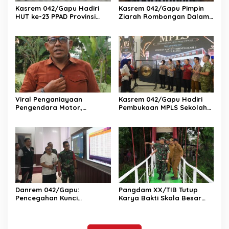
Kasrem 042/Gapu Hadiri
Kasrem 042/Gapu Pimpin
HUT ke-23 PPAD Provinsi
Ziarah Rombongan Dalam
Jambi, Perkuat Sinergi
Rangka Hut Ke-1 Kodam
Dukung Program
XX/Tuanku Imam Bonjol
Pemerintah
Viral Penganiayaan
Kasrem 042/Gapu Hadiri
Pengendara Motor,
Pembukaan MPLS Sekolah
Kapenrem 042/Gapu
Rakyat Terintegrasi 2 Kota
Bantah Kabar Keterlibatan
Jambi
TNI
Danrem 042/Gapu:
Pangdam XX/TIB Tutup
Pencegahan Kunci
Karya Bakti Skala Besar
Pengendalian Karhutla di
Kodim 0420/Sarko
Provinsi Jambi