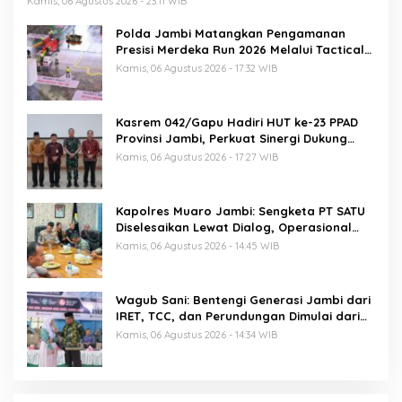
Kamis, 06 Agustus 2026 - 23:11 WIB
Polda Jambi Matangkan Pengamanan
Presisi Merdeka Run 2026 Melalui Tactical
Floor Game
Kamis, 06 Agustus 2026 - 17:32 WIB
Kasrem 042/Gapu Hadiri HUT ke-23 PPAD
Provinsi Jambi, Perkuat Sinergi Dukung
Program Pemerintah
Kamis, 06 Agustus 2026 - 17:27 WIB
Kapolres Muaro Jambi: Sengketa PT SATU
Diselesaikan Lewat Dialog, Operasional
PKS Tetap Berjalan
Kamis, 06 Agustus 2026 - 14:45 WIB
Wagub Sani: Bentengi Generasi Jambi dari
IRET, TCC, dan Perundungan Dimulai dari
Sekolah
Kamis, 06 Agustus 2026 - 14:34 WIB