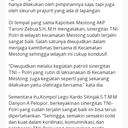
d
hanya dilakukan oleh pimpinannya saja, tapi juga
i
oleh sleuruh prajurit yang ada di lapangan.
M
e
Di tempat yang sama Kapolsek Mestong AKP
s
t
Taroni Zebua.S.H,.M.H mengatakan, sinergitas TNI-
o
Polri di wilayah kecamatan Mestong sudah terjalin
n
sangat baik. Salah satunya diwujudkan dalam
g
menjaga kamtibmas bersama di Kecamatan
Mestong sehingga wilayah ini cukup kondusif.
‘’Diwujudkan melalui kegiatan patroli sinergitas
TNI – Polri yang rutin di laksanakan di Kecamatan
Mestong. Juga kegiatan seperti yang sekarang
dilakukan yaitu olahraga bersama,’’ kata dia.
Sementara itu,Kompol Lego Kardo Sitinjak.S.T.M.M
Danyon A Pelopor, berkeyakinan sinergitas TNI-
Polri yang sudah terjalin sangat baik ini bisa terus
dipertahankan. ‘’Sehingga, semakin semakin solid
dan kuat dalam kordinasi, komuninikasi, dan