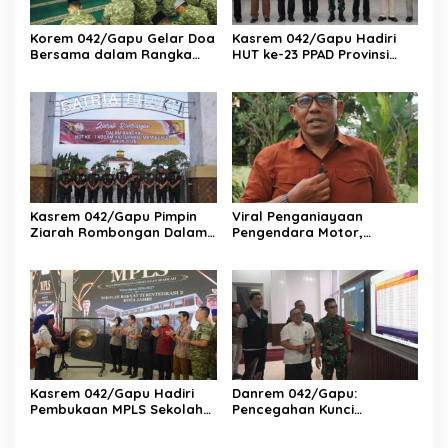
Korem 042/Gapu Gelar Doa
Kasrem 042/Gapu Hadiri
Bersama dalam Rangka
HUT ke-23 PPAD Provinsi
HUT Ke-1 Kodam XX/TIB
Jambi, Perkuat Sinergi
Dukung Program
Pemerintah
Kasrem 042/Gapu Pimpin
Viral Penganiayaan
Ziarah Rombongan Dalam
Pengendara Motor,
Rangka Hut Ke-1 Kodam
Kapenrem 042/Gapu
XX/Tuanku Imam Bonjol
Bantah Kabar Keterlibatan
TNI
Kasrem 042/Gapu Hadiri
Danrem 042/Gapu:
Pembukaan MPLS Sekolah
Pencegahan Kunci
Rakyat Terintegrasi 2 Kota
Pengendalian Karhutla di
Jambi
Provinsi Jambi