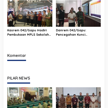
XX/Tuanku Imam Bonjol
Bantah Kabar Keterlibatan
TNI
Kasrem 042/Gapu Hadiri
Danrem 042/Gapu:
Pembukaan MPLS Sekolah
Pencegahan Kunci
Rakyat Terintegrasi 2 Kota
Pengendalian Karhutla di
Jambi
Provinsi Jambi
Komentar
PILAR NEWS