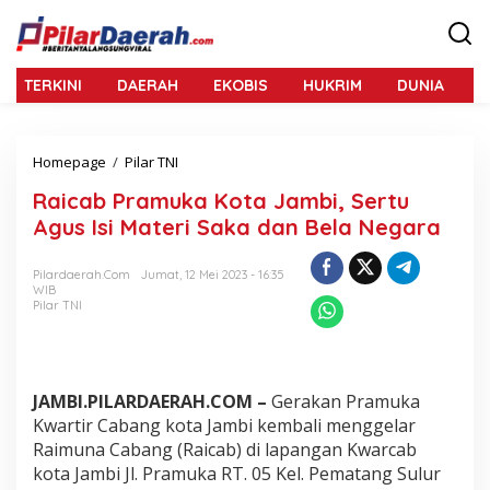
L
e
w
a
TERKINI
DAERAH
EKOBIS
HUKRIM
DUNIA
N
t
i
k
e
Homepage
/
Pilar TNI
R
k
a
o
Raicab Pramuka Kota Jambi, Sertu
i
n
c
Agus Isi Materi Saka dan Bela Negara
t
a
e
b
n
Pilardaerah.com
Jumat, 12 Mei 2023 - 16:35
P
WIB
r
Pilar TNI
a
m
u
k
a
JAMBI.PILARDAERAH.COM –
Gerakan Pramuka
K
Kwartir Cabang kota Jambi kembali menggelar
o
Raimuna Cabang (Raicab) di lapangan Kwarcab
t
kota Jambi Jl. Pramuka RT. 05 Kel. Pematang Sulur
a