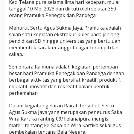
Kec. Telanaipura selama lima hari kedepan, mulai
J
a
tanggal 10 Mei 2023 dan diikuti oleh sekitar 350
m
orang Pramuka Penegak dan Pandega.
b
i
Menurut Sertu Agus Sukma Jaya, Pramuka adalah
,
salah satu kegiatan ekstrakurikuler pada jenjang
S
e
pendidikan SD hingga universitas yang bertujuan
r
membentuk karakter anggota agar terampil dan
t
cakap.
u
A
Sementara Raimuna adalah kegiatan pertemuan
g
u
besar bagi Pramuka Penegak dan Pandega dengan
s
berbagai aktivitas yang bersifat kreatif, produktif,
I
edukatif, inovatif dan rekreatif dalam bentuk
s
perkemahan.
i
M
a
Dalam kegiatan gelaran Raicab tersebut, Sertu
t
Agus Sukma Jaya yang merupakan pengurus Saka
e
Wira Kartika ranting 09/Telanaipura mengisi
r
materi tentang ke-Saka-an Wira Kartika sekaligus
i
S
pembekalan tentang Bela Negara.