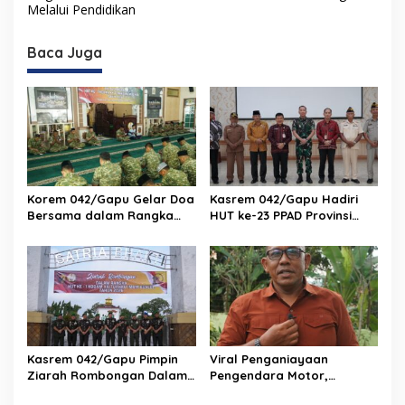
v
Melalui Pendidikan
i
Baca Juga
g
a
s
i
p
o
Korem 042/Gapu Gelar Doa
Kasrem 042/Gapu Hadiri
s
Bersama dalam Rangka
HUT ke-23 PPAD Provinsi
HUT Ke-1 Kodam XX/TIB
Jambi, Perkuat Sinergi
Dukung Program
Pemerintah
Kasrem 042/Gapu Pimpin
Viral Penganiayaan
Ziarah Rombongan Dalam
Pengendara Motor,
Rangka Hut Ke-1 Kodam
Kapenrem 042/Gapu