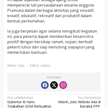
mempererat tali persaudaraan sesama anggota
Pramuka dalam berbagai aktivitas yang inovatif,
kreatif, edukatif, rekreatif dan produktif dalam
bentuk perkemahan.
Ia juga berpesan agar selama mengikuti kegiatan
ini, para peserta dapat memberikan kesan/citra
positif dengan bersikap ramah, sopan, berbudi
pekerti luhur dan siap menolong siapapun yang
memerlukan bantuan.
Writer: Azis
Editor: Azhari
Ikuti Kami
N
Pos sebelumnya
Pos berikutnya
Gubernur Al Haris:
Heboh, Joko Widodo Ada di
a
Tingkatkan SDM Berkualitas
Bacaleg PPP