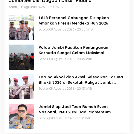
Jambi Selidiki Dugaan Unsur Pidana
Sabtu, 08 Agustus 2026 - 22:02 WIB
1.848 Personel Gabungan Disiapkan
Amankan Presisi Merdeka Run 2026
Sabtu, 08 Agustus 2026 - 20:55 WIB
Polda Jambi Pastikan Penanganan
Karhutla Sungai Gelam Maksimal
Sabtu, 08 Agustus 2026 - 20:49 WIB
Taruna Akpol dan Akmil Selesaikan Taruna
Bhakti 2026 di Sekolah Rakyat Jambi,
Kegiatan Berlangsung Aman dan Lancar
Sabtu, 08 Agustus 2026 - 20:43 WIB
Jambi Siap Jadi Tuan Rumah Event
Nasional, PMR 2026 Jadi Momentum
Pembuktian
Sabtu, 08 Agustus 2026 - 16:03 WIB