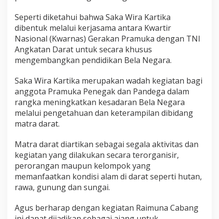
a
k
Seperti diketahui bahwa Saka Wira Kartika
a
dibentuk melalui kerjasama antara Kwartir
d
Nasional (Kwarnas) Gerakan Pramuka dengan TNI
a
n
Angkatan Darat untuk secara khusus
B
mengembangkan pendidikan Bela Negara.
e
l
Saka Wira Kartika merupakan wadah kegiatan bagi
a
anggota Pramuka Penegak dan Pandega dalam
N
e
rangka meningkatkan kesadaran Bela Negara
g
melalui pengetahuan dan keterampilan dibidang
a
matra darat.
r
a
Matra darat diartikan sebagai segala aktivitas dan
kegiatan yang dilakukan secara terorganisir,
perorangan maupun kelompok yang
memanfaatkan kondisi alam di darat seperti hutan,
rawa, gunung dan sungai.
Agus berharap dengan kegiatan Raimuna Cabang
ini dapat dijadikan sebagai ajang untuk