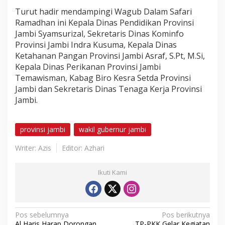
Turut hadir mendampingi Wagub Dalam Safari
Ramadhan ini Kepala Dinas Pendidikan Provinsi
Jambi Syamsurizal, Sekretaris Dinas Kominfo
Provinsi Jambi Indra Kusuma, Kepala Dinas
Ketahanan Pangan Provinsi Jambi Asraf, S.Pt, M.Si,
Kepala Dinas Perikanan Provinsi Jambi
Temawisman, Kabag Biro Kesra Setda Provinsi
Jambi dan Sekretaris Dinas Tenaga Kerja Provinsi
Jambi.
provinsi jambi
wakil gubernur jambi
Writer: Azis
Editor: Azhari
Ikuti Kami
N
Pos sebelumnya
Pos berikutnya
Al Haris Harap Dorongan
TP-PKK Gelar Kegiatan