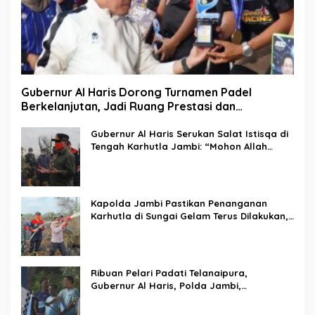
Gubernur Al Haris Dorong Turnamen Padel
Berkelanjutan, Jadi Ruang Prestasi dan
Kebersamaan Masyarakat
Gubernur Al Haris Serukan Salat Istisqa di
Tengah Karhutla Jambi: “Mohon Allah
Turunkan Hujan di Bumi Jambi”
Kapolda Jambi Pastikan Penanganan
Karhutla di Sungai Gelam Terus Dilakukan,
Sinergi TNI-Polri dan BPBD Diperkuat
Ribuan Pelari Padati Telanaipura,
Gubernur Al Haris, Polda Jambi,
Bupati/Wali Kota Lepas Flag Off PMR 2026