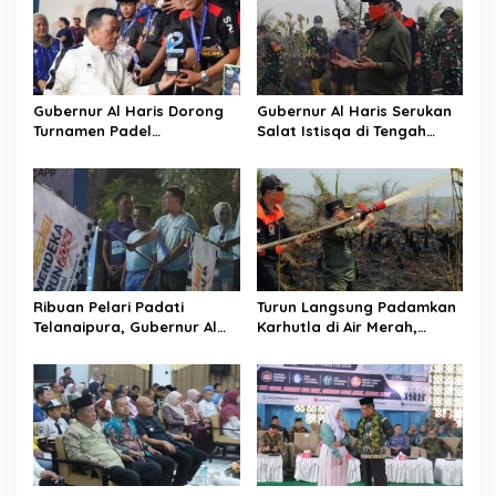
Gubernur Al Haris Dorong
Gubernur Al Haris Serukan
Turnamen Padel
Salat Istisqa di Tengah
Berkelanjutan, Jadi Ruang
Karhutla Jambi: “Mohon
Prestasi dan Kebersamaan
Allah Turunkan Hujan di
Masyarakat
Bumi Jambi”
Ribuan Pelari Padati
Turun Langsung Padamkan
Telanaipura, Gubernur Al
Karhutla di Air Merah,
Haris, Polda Jambi,
Gubernur Al Haris: Api
Bupati/Wali Kota Lepas
Sudah 3 Hari, Gambut Sulit
Flag Off PMR 2026
Dipadamkan