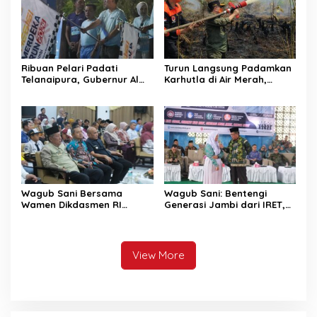
Ribuan Pelari Padati
Turun Langsung Padamkan
Telanaipura, Gubernur Al
Karhutla di Air Merah,
Haris, Polda Jambi,
Gubernur Al Haris: Api
Bupati/Wali Kota Lepas
Sudah 3 Hari, Gambut Sulit
Flag Off PMR 2026
Dipadamkan
Wagub Sani Bersama
Wagub Sani: Bentengi
Wamen Dikdasmen RI
Generasi Jambi dari IRET,
Luncurkan Aplikasi Bungo
TCC, dan Perundungan
Pintar, Dorong
Dimulai dari Sekolah
Transformasi Digital
Pendidikan di Jambi
View More