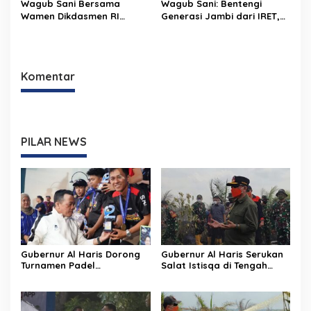
Wagub Sani Bersama
Wagub Sani: Bentengi
Wamen Dikdasmen RI
Generasi Jambi dari IRET,
Luncurkan Aplikasi Bungo
TCC, dan Perundungan
Pintar, Dorong
Dimulai dari Sekolah
Transformasi Digital
Pendidikan di Jambi
Komentar
PILAR NEWS
Gubernur Al Haris Dorong
Gubernur Al Haris Serukan
Turnamen Padel
Salat Istisqa di Tengah
Berkelanjutan, Jadi Ruang
Karhutla Jambi: “Mohon
Prestasi dan Kebersamaan
Allah Turunkan Hujan di
Masyarakat
Bumi Jambi”