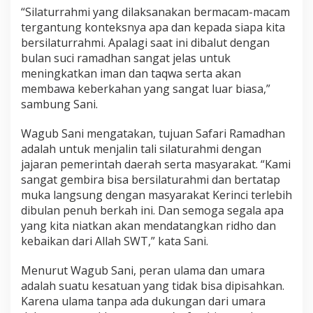
y
“Silaturrahmi yang dilaksanakan bermacam-macam
a
tergantung konteksnya apa dan kepada siapa kita
r
bersilaturrahmi. Apalagi saat ini dibalut dengan
a
k
bulan suci ramadhan sangat jelas untuk
a
meningkatkan iman dan taqwa serta akan
t
membawa keberkahan yang sangat luar biasa,”
d
sambung Sani.
e
n
g
Wagub Sani mengatakan, tujuan Safari Ramadhan
a
adalah untuk menjalin tali silaturahmi dengan
n
jajaran pemerintah daerah serta masyarakat. “Kami
P
sangat gembira bisa bersilaturahmi dan bertatap
e
muka langsung dengan masyarakat Kerinci terlebih
m
e
dibulan penuh berkah ini. Dan semoga segala apa
r
yang kita niatkan akan mendatangkan ridho dan
i
kebaikan dari Allah SWT,” kata Sani.
n
t
Menurut Wagub Sani, peran ulama dan umara
a
h
adalah suatu kesatuan yang tidak bisa dipisahkan.
Karena ulama tanpa ada dukungan dari umara