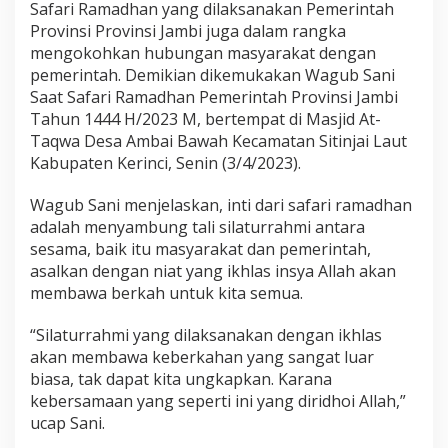
a
Safari Ramadhan yang dilaksanakan Pemerintah
m
Provinsi Provinsi Jambi juga dalam rangka
a
mengokohkan hubungan masyarakat dengan
d
pemerintah. Demikian dikemukakan Wagub Sani
a
Saat Safari Ramadhan Pemerintah Provinsi Jambi
n
K
Tahun 1444 H/2023 M, bertempat di Masjid At-
o
Taqwa Desa Ambai Bawah Kecamatan Sitinjai Laut
k
Kabupaten Kerinci, Senin (3/4/2023).
o
h
Wagub Sani menjelaskan, inti dari safari ramadhan
k
a
adalah menyambung tali silaturrahmi antara
n
sesama, baik itu masyarakat dan pemerintah,
H
asalkan dengan niat yang ikhlas insya Allah akan
u
membawa berkah untuk kita semua.
b
u
n
“Silaturrahmi yang dilaksanakan dengan ikhlas
g
akan membawa keberkahan yang sangat luar
a
biasa, tak dapat kita ungkapkan. Karana
n
kebersamaan yang seperti ini yang diridhoi Allah,”
M
a
ucap Sani.
s