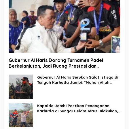
Gubernur Al Haris Dorong Turnamen Padel
Berkelanjutan, Jadi Ruang Prestasi dan
Kebersamaan Masyarakat
Gubernur Al Haris Serukan Salat Istisqa di
Tengah Karhutla Jambi: “Mohon Allah
Turunkan Hujan di Bumi Jambi”
Kapolda Jambi Pastikan Penanganan
Karhutla di Sungai Gelam Terus Dilakukan,
Sinergi TNI-Polri dan BPBD Diperkuat