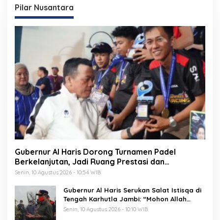
Pilar Nusantara
Gubernur Al Haris Dorong Turnamen Padel
Berkelanjutan, Jadi Ruang Prestasi dan
Kebersamaan Masyarakat
Senin, 10 Agustus 2026 - 10:54 WIB
Gubernur Al Haris Serukan Salat Istisqa di
Tengah Karhutla Jambi: “Mohon Allah
Turunkan Hujan di Bumi Jambi”
Senin, 10 Agustus 2026 - 10:10 WIB