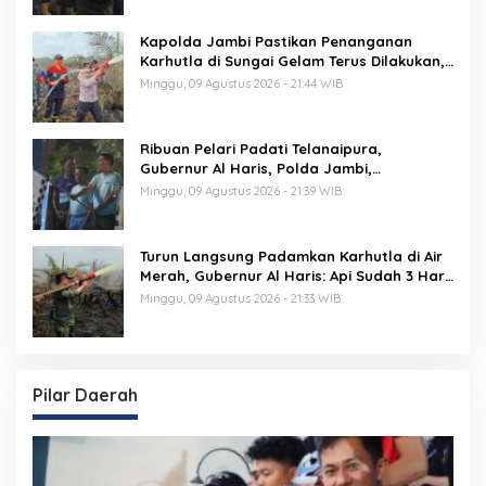
Kapolda Jambi Pastikan Penanganan
Karhutla di Sungai Gelam Terus Dilakukan,
Sinergi TNI-Polri dan BPBD Diperkuat
Minggu, 09 Agustus 2026 - 21:44 WIB
Ribuan Pelari Padati Telanaipura,
Gubernur Al Haris, Polda Jambi,
Bupati/Wali Kota Lepas Flag Off PMR 2026
Minggu, 09 Agustus 2026 - 21:39 WIB
Turun Langsung Padamkan Karhutla di Air
Merah, Gubernur Al Haris: Api Sudah 3 Hari,
Gambut Sulit Dipadamkan
Minggu, 09 Agustus 2026 - 21:33 WIB
Pilar Daerah