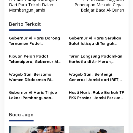
a
Dari Para Tokoh Dalam
Penerapan Metode Cepat
v
Membangun Jambi
Belajar Baca Al-Qur’an
i
Berita Terkait
g
a
Gubernur Al Haris Dorong
Gubernur Al Haris Serukan
s
Turnamen Padel
Salat Istisqa di Tengah
Berkelanjutan, Jadi Ruang
Karhutla Jambi: “Mohon
i
Prestasi dan Kebersamaan
Allah Turunkan Hujan di
Ribuan Pelari Padati
Turun Langsung Padamkan
p
Masyarakat
Bumi Jambi”
Telanaipura, Gubernur Al
Karhutla di Air Merah,
Haris, Polda Jambi,
Gubernur Al Haris: Api
o
Bupati/Wali Kota Lepas
Sudah 3 Hari, Gambut Sulit
Wagub Sani Bersama
Wagub Sani: Bentengi
s
Flag Off PMR 2026
Dipadamkan
Wamen Dikdasmen RI
Generasi Jambi dari IRET,
Luncurkan Aplikasi Bungo
TCC, dan Perundungan
Pintar, Dorong
Dimulai dari Sekolah
Gubernur Al Haris Tinjau
Hesti Haris: Rabu Berkah TP
Transformasi Digital
Lokasi Pembangunan
PKK Provinsi Jambi Perkuat
Pendidikan di Jambi
Sekolah Rakyat dan Lokasi
Literasi Keuangan dan
Pembangunan BTN Bungo
Budaya Kelola Sampah
Green City
dari Rumah
Baca Juga