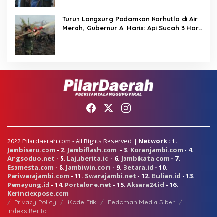
Turun Langsung Padamkan Karhutla di Air
Merah, Gubernur Al Haris: Api Sudah 3 Hari,
Gambut Sulit Dipadamkan
2022 Pilardaerah.com - All Rights Reserved
| Network : 1.
Jambiseru.com
- 2.
Jambiflash.com
- 3.
Koranjambi.com
- 4.
Angsoduo.net
- 5.
Lajuberita.id
- 6.
Jambikata.com
- 7.
Esamesta.com
- 8.
Jambiwin.com
- 9.
Betara.id
- 10.
Pariwarajambi.com
- 11.
Swarajambi.net
- 12.
Bulian.id
- 13.
Pemayung.id
- 14.
Portalone.net
- 15.
Aksara24.id
- 16.
Kerinciexpose.com
Privacy Policy
Kode Etik
Pedoman Media Siber
Indeks Berita