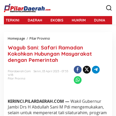
L
e
w
a
TERKINI
DAERAH
EKOBIS
HUKRIM
DUNIA
N
t
i
k
e
Homepage
/
Pilar Provinsi
W
k
a
o
Wagub Sani: Safari Ramadan
g
n
u
Kokohkan Hubungan Masyarakat
t
b
e
dengan Pemerintah
S
n
a
n
Pilardaerah.com
Senin, 03 April 2023 - 07:53
WIB
i
Pilar Provinsi
:
S
a
f
a
KERINCI.PILARDAERAH.COM —
Wakil Gubernur
r
Jambi Drs H Abdullah Sani M Pdi mengemukakan,
i
selain untuk mempererat tali silaturahim, program
R