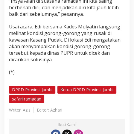
“Insya Allah di suasana ramadan ini kita saling
k
berbenah diri, dan menjadikan diri kita jauh lebih
baik dari sebelumnya,” pesannya.
Usai acara, Edi bersama Kades Mulyatin langsung
melihat kondisi gorong-gorong yang rusak di
kawasan Kasang Pudak. Di lokasi Edi mengatakan
akan menyampaikan kondisi gorong-gorong
tersebut kepada dinas PUPR untuk dicek dan
dicarikan solusinya.
(*)
DPRD Provinsi Jambi
Ketua DPRD Provinsi Jambi
safari ramadan
Writer: Azis
Editor: Azhari
Ikuti Kami