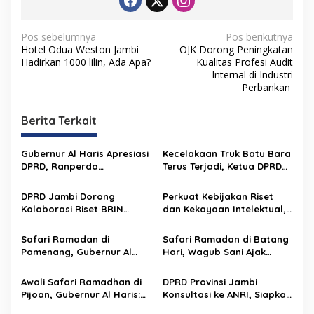
N
Pos sebelumnya
Pos berikutnya
Hotel Odua Weston Jambi
OJK Dorong Peningkatan
a
Hadirkan 1000 lilin, Ada Apa?
Kualitas Profesi Audit
v
Internal di Industri
Perbankan
i
g
Berita Terkait
a
s
Gubernur Al Haris Apresiasi
Kecelakaan Truk Batu Bara
DPRD, Ranperda
Terus Terjadi, Ketua DPRD
i
Pertanggungjawaban APBD
Jambi Desak Penertiban
p
2025 Disetujui jadi Perda
Tegas
DPRD Jambi Dorong
Perkuat Kebijakan Riset
Kolaborasi Riset BRIN
dan Kekayaan Intelektual,
o
untuk Lindungi Komoditas
Komisi I DPRD Jambi
s
Daerah dan Lingkungan
Kunjungi Balitbangda Jawa
Safari Ramadan di
Safari Ramadan di Batang
Barat
Pamenang, Gubernur Al
Hari, Wagub Sani Ajak
Haris Ajak Perkuat Akhlak
Warga Tingkatkan Ibadah
dan Peran Keluarga
dan Dukung Visi Jambi
Awali Safari Ramadhan di
DPRD Provinsi Jambi
Mantap 2029
Pijoan, Gubernur Al Haris:
Konsultasi ke ANRI, Siapkan
Tingkatkan Silaturahmi dan
Penguatan Arsip untuk