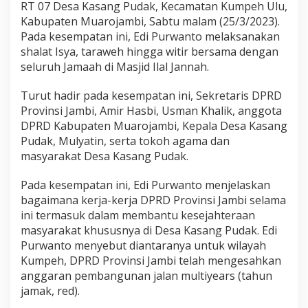
n
RT 07 Desa Kasang Pudak, Kecamatan Kumpeh Ulu,
,
Kabupaten Muarojambi, Sabtu malam (25/3/2023).
E
Pada kesempatan ini, Edi Purwanto melaksanakan
d
shalat Isya, taraweh hingga witir bersama dengan
i
seluruh Jamaah di Masjid Ilal Jannah.
P
u
r
Turut hadir pada kesempatan ini, Sekretaris DPRD
w
Provinsi Jambi, Amir Hasbi, Usman Khalik, anggota
a
DPRD Kabupaten Muarojambi, Kepala Desa Kasang
n
Pudak, Mulyatin, serta tokoh agama dan
t
o
masyarakat Desa Kasang Pudak.
C
e
Pada kesempatan ini, Edi Purwanto menjelaskan
k
bagaimana kerja-kerja DPRD Provinsi Jambi selama
G
ini termasuk dalam membantu kesejahteraan
o
r
masyarakat khususnya di Desa Kasang Pudak. Edi
o
Purwanto menyebut diantaranya untuk wilayah
n
Kumpeh, DPRD Provinsi Jambi telah mengesahkan
g
anggaran pembangunan jalan multiyears (tahun
-
g
jamak, red).
o