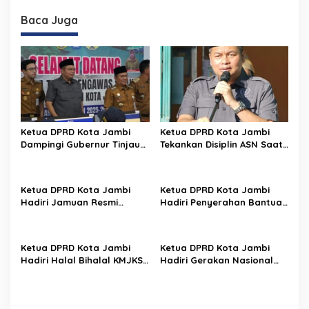
Perkuat Keimanan
Lindungi Wilayah dan
Sejarah Daerah
Baca Juga
Ketua DPRD Kota Jambi
Ketua DPRD Kota Jambi
Dampingi Gubernur Tinjau
Tekankan Disiplin ASN Saat
Pelaksanaan TKA SMP 2026
Pimpin Apel di Kecamatan
Danau Sipin
Ketua DPRD Kota Jambi
Ketua DPRD Kota Jambi
Hadiri Jamuan Resmi
Hadiri Penyerahan Bantuan
Menteri Hukum RI, Dukung
Sosial untuk Korban
Penguatan Akses Bantuan
Kebakaran di Empat
Hukum
Kelurahan
Ketua DPRD Kota Jambi
Ketua DPRD Kota Jambi
Hadiri Halal Bihalal KMJKS,
Hadiri Gerakan Nasional
Dorong Percepatan
Bersih Danau Sipin
Pembangunan Jambi
Bersama Menteri
Seberang
Lingkungan Hidup