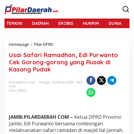
L
e
w
a
TERKINI
DAERAH
EKOBIS
HUKRIM
DUNIA
N
t
i
k
e
Homepage
/
Pilar DPRD
U
k
s
o
Usai Safari Ramadhan, Edi Purwanto
a
n
i
Cek Gorong-gorong yang Rusak di
t
S
e
Kasang Pudak
a
n
f
a
Pilardaerah.com
Minggu, 26 Maret 2023 - 18:07
WIB
r
Pilar DPRD
i
R
a
m
a
JAMBI.PILARDAERAH COM –
Ketua DPRD Provinsi
d
Jambi, Edi Purwanto bersama rombongan
h
melaksanakan safari ramadan di masjid Ilal Jannah,
a