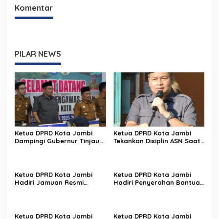
Komentar
PILAR NEWS
Ketua DPRD Kota Jambi
Ketua DPRD Kota Jambi
Dampingi Gubernur Tinjau
Tekankan Disiplin ASN Saat
Pelaksanaan TKA SMP 2026
Pimpin Apel di Kecamatan
Danau Sipin
Ketua DPRD Kota Jambi
Ketua DPRD Kota Jambi
Hadiri Jamuan Resmi
Hadiri Penyerahan Bantuan
Menteri Hukum RI, Dukung
Sosial untuk Korban
Penguatan Akses Bantuan
Kebakaran di Empat
Hukum
Kelurahan
Ketua DPRD Kota Jambi
Ketua DPRD Kota Jambi