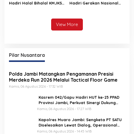
Hadiri Halal Bihalal KMJKS,
Hadiri Gerakan Nasional
Dorong Percepatan
Bersih Danau Sipin
Pembangunan Jambi
Bersama Menteri
Seberang
Lingkungan Hidup
View More
Pilar Nusantara
Polda Jambi Matangkan Pengamanan Presisi
Merdeka Run 2026 Melalui Tactical Floor Game
Kamis, 06 Agustus 2026 - 17:32 WIB
Kasrem 042/Gapu Hadiri HUT ke-23 PPAD
Provinsi Jambi, Perkuat Sinergi Dukung
Program Pemerintah
Kamis, 06 Agustus 2026 - 17:27 WIB
Kapolres Muaro Jambi: Sengketa PT SATU
Diselesaikan Lewat Dialog, Operasional
PKS Tetap Berjalan
Kamis, 06 Agustus 2026 - 14:45 WIB