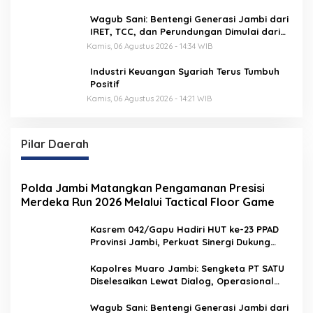
Wagub Sani: Bentengi Generasi Jambi dari
IRET, TCC, dan Perundungan Dimulai dari
Sekolah
Kamis, 06 Agustus 2026 - 14:34 WIB
Industri Keuangan Syariah Terus Tumbuh
Positif
Kamis, 06 Agustus 2026 - 14:21 WIB
Pilar Daerah
Polda Jambi Matangkan Pengamanan Presisi
Merdeka Run 2026 Melalui Tactical Floor Game
Kasrem 042/Gapu Hadiri HUT ke-23 PPAD
Provinsi Jambi, Perkuat Sinergi Dukung
Program Pemerintah
Kapolres Muaro Jambi: Sengketa PT SATU
Diselesaikan Lewat Dialog, Operasional
PKS Tetap Berjalan
Wagub Sani: Bentengi Generasi Jambi dari