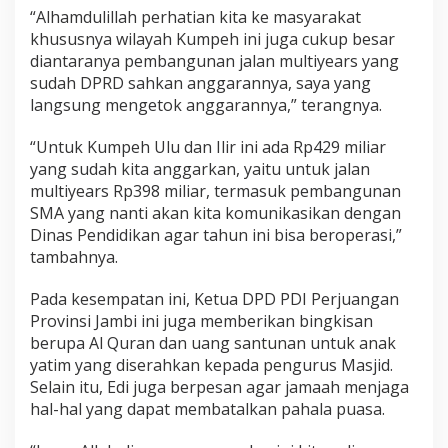
r
“Alhamdulillah perhatian kita ke masyarakat
o
khususnya wilayah Kumpeh ini juga cukup besar
n
diantaranya pembangunan jalan multiyears yang
g
y
sudah DPRD sahkan anggarannya, saya yang
a
langsung mengetok anggarannya,” terangnya.
n
g
“Untuk Kumpeh Ulu dan Ilir ini ada Rp429 miliar
R
yang sudah kita anggarkan, yaitu untuk jalan
u
s
multiyears Rp398 miliar, termasuk pembangunan
a
SMA yang nanti akan kita komunikasikan dengan
k
Dinas Pendidikan agar tahun ini bisa beroperasi,”
d
tambahnya.
i
K
a
Pada kesempatan ini, Ketua DPD PDI Perjuangan
s
Provinsi Jambi ini juga memberikan bingkisan
a
berupa Al Quran dan uang santunan untuk anak
n
yatim yang diserahkan kepada pengurus Masjid.
g
Selain itu, Edi juga berpesan agar jamaah menjaga
P
u
hal-hal yang dapat membatalkan pahala puasa.
d
a