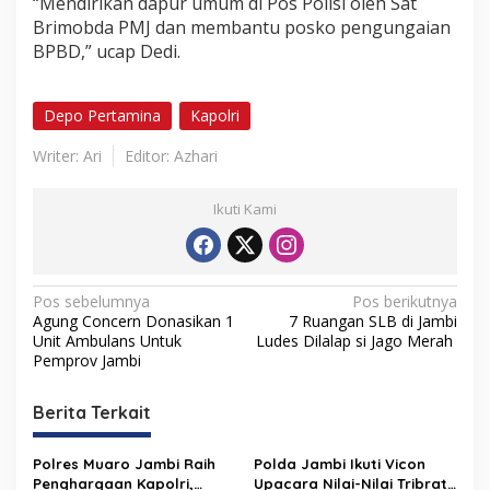
“Mendirikan dapur umum di Pos Polisi oleh Sat
Brimobda PMJ dan membantu posko pengungaian
BPBD,” ucap Dedi.
Depo Pertamina
Kapolri
Writer: Ari
Editor: Azhari
Ikuti Kami
N
Pos sebelumnya
Pos berikutnya
Agung Concern Donasikan 1
7 Ruangan SLB di Jambi
a
Unit Ambulans Untuk
Ludes Dilalap si Jago Merah
v
Pemprov Jambi
i
Berita Terkait
g
a
Polres Muaro Jambi Raih
Polda Jambi Ikuti Vicon
Penghargaan Kapolri,
Upacara Nilai-Nilai Tribrata