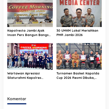
Transparan, Akuntabel,
100 di Rakernis Keuangan
dan Berintegritas
Polda Jambi
Kapolresta Jambi Ajak
30 UMKM Lokal Meriahkan
Insan Pers Bangun Bangsa
PMR Jambi 2026
dengan Edukasi Bahaya
Narkoba dan Tangkal
Hoax
Wartawan Apresiasi
Turnamen Basket Kapolda
Silaturahmi Kapolres
Cup 2026 Resmi Dibuka,
Muaro Jambi, Sinergi Polri-
Polda Jambi Dorong
Media Kian Erat
Lahirnya Atlet Berprestasi
dan Generasi Muda
Berkarakter
Komentar