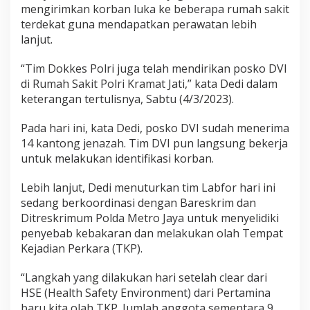
l
mengirimkan korban luka ke beberapa rumah sakit
u
terdekat guna mendapatkan perawatan lebih
m
lanjut.
p
a
“Tim Dokkes Polri juga telah mendirikan posko DVI
n
g
di Rumah Sakit Polri Kramat Jati,” kata Dedi dalam
keterangan tertulisnya, Sabtu (4/3/2023).
Pada hari ini, kata Dedi, posko DVI sudah menerima
14 kantong jenazah. Tim DVI pun langsung bekerja
untuk melakukan identifikasi korban.
Lebih lanjut, Dedi menuturkan tim Labfor hari ini
sedang berkoordinasi dengan Bareskrim dan
Ditreskrimum Polda Metro Jaya untuk menyelidiki
penyebab kebakaran dan melakukan olah Tempat
Kejadian Perkara (TKP).
“Langkah yang dilakukan hari setelah clear dari
HSE (Health Safety Environment) dari Pertamina
baru kita olah TKP. Jumlah anggota sementara 9