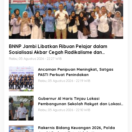
BNNP Jambi Libatkan Ribuan Pelajar dalam
Sosialisasi Akbar Cegah Radikalisme dan
Narkoba, Dukung Indonesia Emas 2045
Rabu, 05 Agustus 2026 - 22:27 WIB
Ancaman Penipuan Meningkat, Satgas
PASTI Perkuat Penindakan
Rabu, 05 Agustus 2026 - 22:19 WIB
Gubernur Al Haris Tinjau Lokasi
Pembangunan Sekolah Rakyat dan Lokasi
Pembangunan BTN Bungo Green City
Rabu, 05 Agustus 2026 - 22:10 WIB
Rakernis Bidang Keuangan 2026, Polda