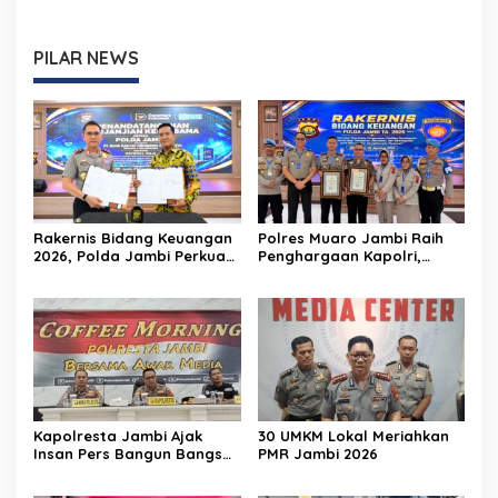
PILAR NEWS
Rakernis Bidang Keuangan
Polres Muaro Jambi Raih
2026, Polda Jambi Perkuat
Penghargaan Kapolri,
Tata Kelola Keuangan yang
Catat Nilai IKPA Sempurna
Transparan, Akuntabel,
100 di Rakernis Keuangan
dan Berintegritas
Polda Jambi
Kapolresta Jambi Ajak
30 UMKM Lokal Meriahkan
Insan Pers Bangun Bangsa
PMR Jambi 2026
dengan Edukasi Bahaya
Narkoba dan Tangkal