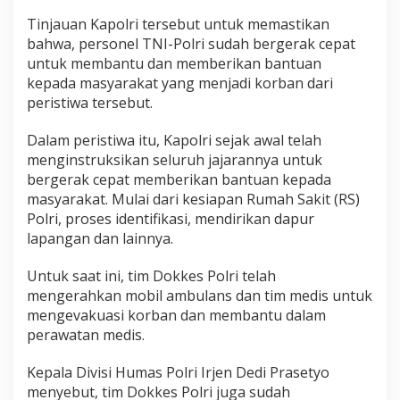
s
i
Tinjauan Kapolri tersebut untuk memastikan
K
bahwa, personel TNI-Polri sudah bergerak cepat
e
untuk membantu dan memberikan bantuan
b
kepada masyarakat yang menjadi korban dari
a
peristiwa tersebut.
k
a
r
Dalam peristiwa itu, Kapolri sejak awal telah
a
menginstruksikan seluruh jajarannya untuk
n
bergerak cepat memberikan bantuan kepada
D
masyarakat. Mulai dari kesiapan Rumah Sakit (RS)
e
p
Polri, proses identifikasi, mendirikan dapur
o
lapangan dan lainnya.
P
e
Untuk saat ini, tim Dokkes Polri telah
r
mengerahkan mobil ambulans dan tim medis untuk
t
a
mengevakuasi korban dan membantu dalam
m
perawatan medis.
i
n
Kepala Divisi Humas Polri Irjen Dedi Prasetyo
a
menyebut, tim Dokkes Polri juga sudah
P