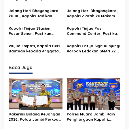
s
Catat Nilai IKPA Sempurna
dalam Rangka Hari
i
100 di Rakernis Keuangan
Bhayangkara ke-80
Jelang Hari Bhayangkara
Jelang Hari Bhayangkara,
p
Polda Jambi
ke-80, Kapolri Jadikan
Kapolri Ziarah ke Makam
Ziarah ke Makam Presiden
Gus Dur
o
RI Terdahulu Sebagai
Kapolri Tinjau Stasiun
Kapolri Tinjau Pos
s
Momentum Refleksi Nilai
Pasar Senen, Pastikan
Command Center, Pastikan
Kebangsaan
Kesiapan Pengamanan dan
Arus Mudik Berjalan Aman
Pelayanan Nataru 2025
dan Nyaman
Wujud Empati, Kapolri Beri
Kapolri Listyo Sigit Kunjungi
Bantuan kepada Anggota
Korban Ledakan SMAN 72 di
Polri Korban Bencana di
RSI Cempaka Putih
Sumbar
Baca Juga
Rakernis Bidang Keuangan
Polres Muaro Jambi Raih
2026, Polda Jambi Perkuat
Penghargaan Kapolri,
Tata Kelola Keuangan yang
Catat Nilai IKPA Sempurna