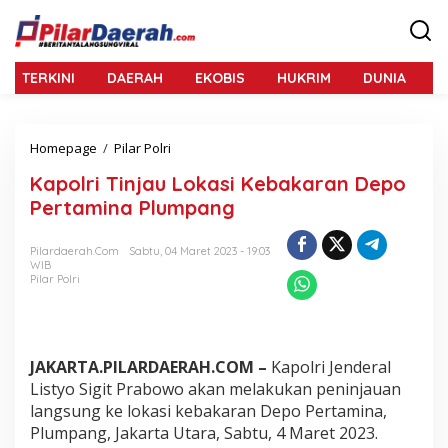
L
e
w
a
TERKINI
DAERAH
EKOBIS
HUKRIM
DUNIA
N
t
i
k
e
Homepage
/
Pilar Polri
K
k
a
o
Kapolri Tinjau Lokasi Kebakaran Depo
p
n
o
Pertamina Plumpang
t
l
e
r
n
Pilardaerah.com
Sabtu, 04 Maret 2023 - 19:03
i
WIB
T
Pilar Polri
i
n
j
a
u
JAKARTA.PILARDAERAH.COM –
Kapolri Jenderal
L
Listyo Sigit Prabowo akan melakukan peninjauan
o
langsung ke lokasi kebakaran Depo Pertamina,
k
Plumpang, Jakarta Utara, Sabtu, 4 Maret 2023.
a