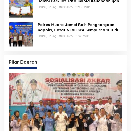
Jambi Perkuat Tata Kelola Keuangan yang
Transparan, Akuntabel, dan Berintegritas
Rabu, 05 Agustus 2026 - 22:06 WIB
Polres Muaro Jambi Raih Penghargaan
Kapolri, Catat Nilai IKPA Sempurna 100 di
Rakernis Keuangan Polda Jambi
Rabu, 05 Agustus 2026 - 21:48 WIB
Pilar Daerah