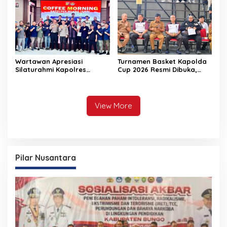
Hoax
Wartawan Apresiasi
Turnamen Basket Kapolda
Silaturahmi Kapolres
Cup 2026 Resmi Dibuka,
Muaro Jambi, Sinergi Polri-
Polda Jambi Dorong
Media Kian Erat
Lahirnya Atlet Berprestasi
dan Generasi Muda
Berkarakter
View More
Pilar Nusantara