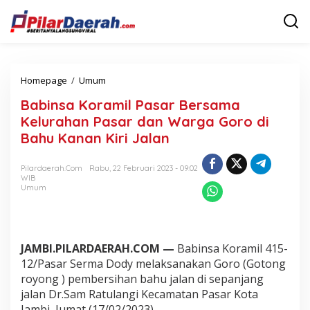
L
e
w
a
t
i
Homepage
/
Umum
B
k
a
e
Babinsa Koramil Pasar Bersama
b
k
i
o
Kelurahan Pasar dan Warga Goro di
n
n
Bahu Kanan Kiri Jalan
s
t
a
e
K
n
Pilardaerah.com
Rabu, 22 Februari 2023 - 09:02
WIB
o
Umum
r
a
m
i
l
JAMBI.PILARDAERAH.COM —
Babinsa Koramil 415-
P
12/Pasar Serma Dody melaksanakan Goro (Gotong
a
royong ) pembersihan bahu jalan di sepanjang
s
a
jalan Dr.Sam Ratulangi Kecamatan Pasar Kota
r
Jambi, Jumat (17/02/2023).