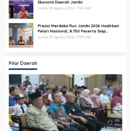
Ekonomi Daerah Jambi
Jumat, 07 Agustus 2026 - 17:47 WIB
Presisi Merdeka Run Jambi 2026 Hadirkan
Pelari Nasional, 8.750 Peserta Siap
Ramaikan Ajang Lari Terbesar di Jambi
Jumat, 07 Agustus 2026 - 17:39 WIB
Pilar Daerah