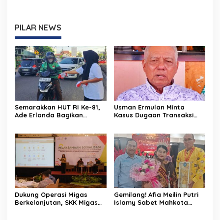
PILAR NEWS
Semarakkan HUT RI Ke-81,
Usman Ermulan Minta
Ade Erlanda Bagikan
Kasus Dugaan Transaksi
Ratusan Bendera Merah
Janggal di BPR Tanggo
Putih ke Warga
Rajo Diselesaikan Secara
Kekeluargaan
Dukung Operasi Migas
Gemilang! Afia Meilin Putri
Berkelanjutan, SKK Migas
Islamy Sabet Mahkota
dan KKKS Sumbagut Dalami
Puteri Jambi 2026 dan
Regulasi Lingkungan
Empat Gelar Bergengsi