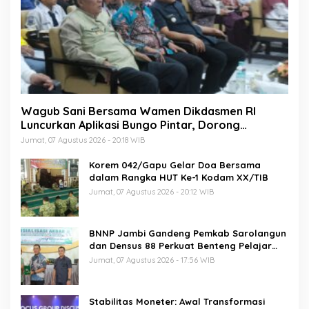
Wagub Sani Bersama Wamen Dikdasmen RI
Luncurkan Aplikasi Bungo Pintar, Dorong
Transformasi Digital Pendidikan di Jambi
Jumat, 07 Agustus 2026 - 20:18 WIB
Korem 042/Gapu Gelar Doa Bersama
dalam Rangka HUT Ke-1 Kodam XX/TIB
Jumat, 07 Agustus 2026 - 20:12 WIB
BNNP Jambi Gandeng Pemkab Sarolangun
dan Densus 88 Perkuat Benteng Pelajar
dari Radikalisme, Terorisme, dan Narkoba
Jumat, 07 Agustus 2026 - 17:56 WIB
Stabilitas Moneter: Awal Transformasi