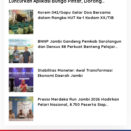
Luncurkan Aplikasi Bungo Pintar, Dorong
Transformasi Digital Pendidikan di Jambi
Korem 042/Gapu Gelar Doa Bersama
dalam Rangka HUT Ke-1 Kodam XX/TIB
BNNP Jambi Gandeng Pemkab Sarolangun
dan Densus 88 Perkuat Benteng Pelajar
dari Radikalisme, Terorisme, dan Narkoba
Stabilitas Moneter: Awal Transformasi
Ekonomi Daerah Jambi
Presisi Merdeka Run Jambi 2026 Hadirkan
Pelari Nasional, 8.750 Peserta Siap
Ramaikan Ajang Lari Terbesar di Jambi