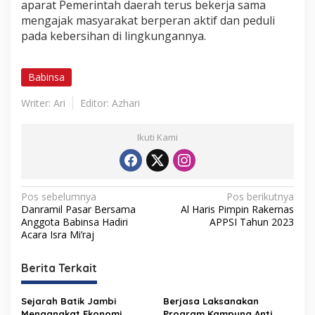
aparat Pemerintah daerah terus bekerja sama
a
mengajak masyarakat berperan aktif dan peduli
r
g
pada kebersihan di lingkungannya.
a
G
o
Babinsa
r
o
Writer: Ari
Editor: Azhari
d
i
B
Ikuti Kami
a
h
u
K
N
Pos sebelumnya
Pos berikutnya
a
Danramil Pasar Bersama
Al Haris Pimpin Rakernas
n
a
Anggota Babinsa Hadiri
APPSI Tahun 2023
a
v
Acara Isra Mi’raj
n
K
i
i
Berita Terkait
g
r
i
a
J
Sejarah Batik Jambi
Berjasa Laksanakan
a
Mengangkat Ekonomi
Program Kampung Anti