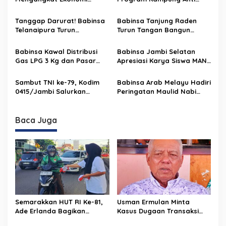
s
l
dengan Warisan Budaya
Narkoba, Babinsa dan
i
a
Bhabinkamtibmas Dapat
Tanggap Darurat! Babinsa
Babinsa Tanjung Raden
n
p
Penghargaan
Telanaipura Turun
Turun Tangan Bangun
Langsung Bantu Padamkan
Jalan Setapak Bersama
o
Kebakaran Lahan di Talang
Warga
Babinsa Kawal Distribusi
Babinsa Jambi Selatan
s
Gulo
Gas LPG 3 Kg dan Pasar
Apresiasi Karya Siswa MAN
Murah di Tanjung Sari
3 Jambi, Ciptakan Miniatur
Robot Pemadam
Sambut TNI ke-79, Kodim
Babinsa Arab Melayu Hadiri
Kebakaran
0415/Jambi Salurkan
Peringatan Maulid Nabi
Alquran ke Yayasan Izzati
Muhammad SAW
Jannah
Baca Juga
Semarakkan HUT RI Ke-81,
Usman Ermulan Minta
Ade Erlanda Bagikan
Kasus Dugaan Transaksi
Ratusan Bendera Merah
Janggal di BPR Tanggo