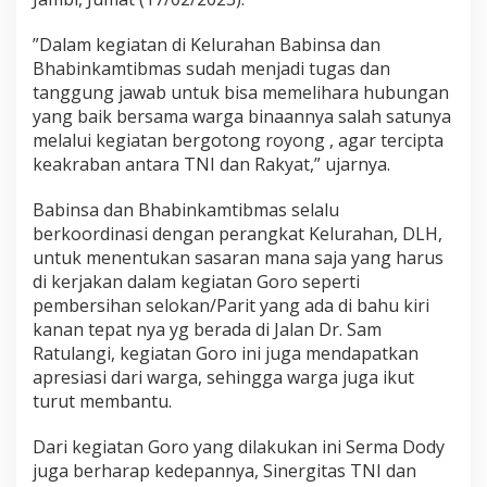
B
e
”Dalam kegiatan di Kelurahan Babinsa dan
r
Bhabinkamtibmas sudah menjadi tugas dan
s
a
tanggung jawab untuk bisa memelihara hubungan
m
yang baik bersama warga binaannya salah satunya
a
melalui kegiatan bergotong royong , agar tercipta
K
keakraban antara TNI dan Rakyat,” ujarnya.
e
l
u
Babinsa dan Bhabinkamtibmas selalu
r
berkoordinasi dengan perangkat Kelurahan, DLH,
a
untuk menentukan sasaran mana saja yang harus
h
di kerjakan dalam kegiatan Goro seperti
a
pembersihan selokan/Parit yang ada di bahu kiri
n
P
kanan tepat nya yg berada di Jalan Dr. Sam
a
Ratulangi, kegiatan Goro ini juga mendapatkan
s
apresiasi dari warga, sehingga warga juga ikut
a
turut membantu.
r
d
a
Dari kegiatan Goro yang dilakukan ini Serma Dody
n
juga berharap kedepannya, Sinergitas TNI dan
W