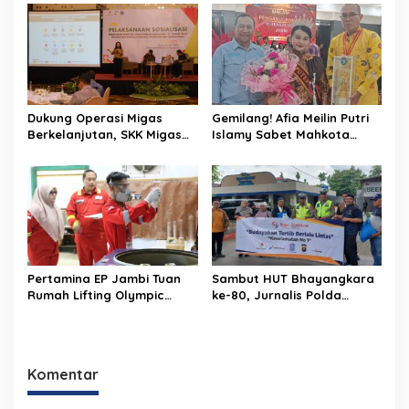
Putih ke Warga
Rajo Diselesaikan Secara
Kekeluargaan
Dukung Operasi Migas
Gemilang! Afia Meilin Putri
Berkelanjutan, SKK Migas
Islamy Sabet Mahkota
dan KKKS Sumbagut Dalami
Puteri Jambi 2026 dan
Regulasi Lingkungan
Empat Gelar Bergengsi
Sekaligus
Pertamina EP Jambi Tuan
Sambut HUT Bhayangkara
Rumah Lifting Olympic
ke-80, Jurnalis Polda
2026, Perkuat Kompetensi
Jambi Gelar “Jurnalis Sapa
SDM Dukung Target Lifting
Polantas”, Berikan Tali Asih
Nasional
Komentar