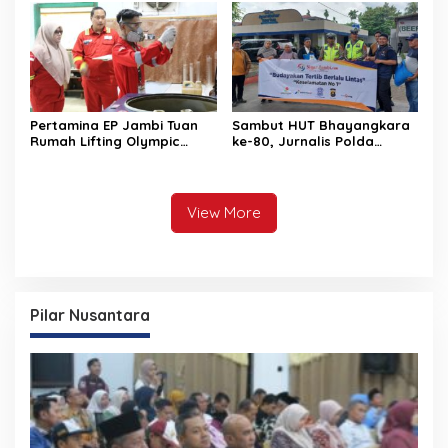
Sekaligus
Pertamina EP Jambi Tuan
Sambut HUT Bhayangkara
Rumah Lifting Olympic
ke-80, Jurnalis Polda
2026, Perkuat Kompetensi
Jambi Gelar “Jurnalis Sapa
SDM Dukung Target Lifting
Polantas”, Berikan Tali Asih
Nasional
View More
Pilar Nusantara