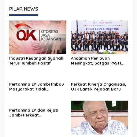
PILAR NEWS
Industri Keuangan Syariah
Ancaman Penipuan
Terus Tumbuh Positif
Meningkat, Satgas PASTI
Perkuat Penindakan
Pertamina EP Jambi Imbau
Perkuat Kinerja Organisasi,
Masyarakat Tidak
OJK Lantik Pejabat Baru
Beraktivitas di Atas Jalur
Pipa Migas Demi
Keselamatan Bersama
Pertamina EP dan Kejati
Jambi Perkuat
Perlindungan Aset Negara
dan Tata Kelola
Perusahaan