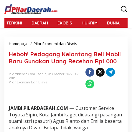
L
e
w
a
TERKINI
DAERAH
EKOBIS
HUKRIM
DUNIA
N
t
i
k
e
Homepage
/
Pilar Ekonomi dan Bisnis
H
k
e
o
Heboh! Pedagang Kelontong Beli Mobil
b
n
o
Baru Gunakan Uang Recehan Rp1.000
t
h
e
!
n
Pilardaerah.com
Senin, 03 Oktober 2022 - 07:16
P
WIB
e
Pilar Ekonomi Dan Bisnis
d
a
g
a
n
JAMBI.PILARDAERAH.COM —
Customer Service
g
Toyota Sipin, Kota Jambi kaget didatangi pasangan
K
suami istri (pasutri) Agus Rianto dan Emilia beserta
e
anaknya Divan. Betapa tidak, warga
l