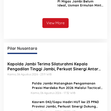
PI Migas Jambi Belum
Ideal, Usman Ermulan Minta
Pemerintah Cek Fakta di
Lapangan
View More
Pilar Nusantara
Kapolda Jambi Terima Silaturahmi Kepala
Pengadilan Tinggi Jambi, Perkuat Sinergi Antar
Lembaga Penegak Hukum
Kamis, 06 Agustus 2026 - 23:11 WIB
Polda Jambi Matangkan Pengamanan
Presisi Merdeka Run 2026 Melalui Tactical
Floor Game
Kamis, 06 Agustus 2026 - 17:32 WIB
Kasrem 042/Gapu Hadiri HUT ke-23 PPAD
Provinsi Jambi, Perkuat Sinergi Dukung
Program Pemerintah