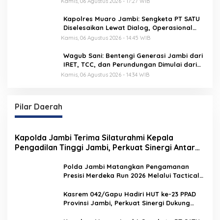
Kamis, 06 Agustus 2026 - 17:27 WIB
Kapolres Muaro Jambi: Sengketa PT SATU
Diselesaikan Lewat Dialog, Operasional
PKS Tetap Berjalan
Kamis, 06 Agustus 2026 - 14:45 WIB
Wagub Sani: Bentengi Generasi Jambi dari
IRET, TCC, dan Perundungan Dimulai dari
Sekolah
Kamis, 06 Agustus 2026 - 14:34 WIB
Pilar Daerah
Kapolda Jambi Terima Silaturahmi Kepala
Pengadilan Tinggi Jambi, Perkuat Sinergi Antar
Lembaga Penegak Hukum
Polda Jambi Matangkan Pengamanan
Presisi Merdeka Run 2026 Melalui Tactical
Floor Game
Kasrem 042/Gapu Hadiri HUT ke-23 PPAD
Provinsi Jambi, Perkuat Sinergi Dukung
Program Pemerintah