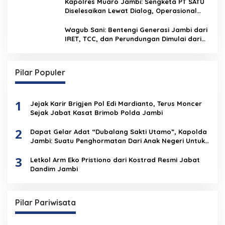
Kapolres Muaro Jambi: Sengketa PT SATU
Diselesaikan Lewat Dialog, Operasional
PKS Tetap Berjalan
Wagub Sani: Bentengi Generasi Jambi dari
IRET, TCC, dan Perundungan Dimulai dari
Sekolah
Pilar Populer
1
Jejak Karir Brigjen Pol Edi Mardianto, Terus Moncer
Sejak Jabat Kasat Brimob Polda Jambi
2
Dapat Gelar Adat “Dubalang Sakti Utamo”, Kapolda
Jambi: Suatu Penghormatan Dari Anak Negeri Untuk
Institusi Polri
3
Letkol Arm Eko Pristiono dari Kostrad Resmi Jabat
Dandim Jambi
Pilar Pariwisata