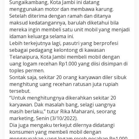
Sungaikambang, Kota Jambi ini datang
o
n
menggunakan motor dan membawa karung.
t
Setelah diterima dengan ramah dan ditanya
o
maksud kedatangannya, barulah diketahui bila
n
mereka ingin membeli satu unit mobil yang menjadi
g
B
idaman keluarga selama ini.
e
Lebih terkejutnya lagi, pasutri yang berprofesi
l
sebagai pedagang kelontong di kawasan
i
Telanaipura, Kota Jambi membeli mobil dengan
M
uang logam recehan Rp1.000 yang diisi disimpan di
o
b
toples permen.
i
Sontak saja, sekitar 20 orang karyawan diler sibuk
l
menghitung uang recehan ratusan juta rupiah
B
tersebut.
a
r
“Untuk menghitungnya dikerahkan sekitar 20
u
karyawan. Dak masalah bang, selagi uangnya
G
masih berlaku,” tutur Rika Maharani, seorang
u
marketing, Senin (3/10/2022).
n
Dia juga mengaku terkejut dilernya didatangi
a
k
konsumen yang membeli mobil dengan
a
menggunakan uang logam receh pecahan Rp1.000.