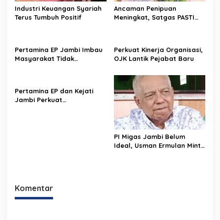
Industri Keuangan Syariah
Ancaman Penipuan
Terus Tumbuh Positif
Meningkat, Satgas PASTI
Perkuat Penindakan
Pertamina EP Jambi Imbau
Perkuat Kinerja Organisasi,
Masyarakat Tidak
OJK Lantik Pejabat Baru
Beraktivitas di Atas Jalur
Pipa Migas Demi
Keselamatan Bersama
Pertamina EP dan Kejati
Jambi Perkuat
Perlindungan Aset Negara
dan Tata Kelola
Perusahaan
PI Migas Jambi Belum
Ideal, Usman Ermulan Minta
Pemerintah Cek Fakta di
Lapangan
Komentar