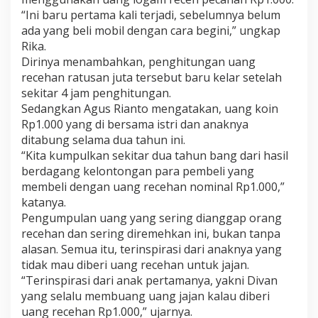
n
“Ini baru pertama kali terjadi, sebelumnya belum
U
ada yang beli mobil dengan cara begini,” ungkap
a
n
Rika.
g
Dirinya menambahkan, penghitungan uang
R
recehan ratusan juta tersebut baru kelar setelah
e
sekitar 4 jam penghitungan.
c
Sedangkan Agus Rianto mengatakan, uang koin
e
h
Rp1.000 yang di bersama istri dan anaknya
a
ditabung selama dua tahun ini.
n
“Kita kumpulkan sekitar dua tahun bang dari hasil
R
berdagang kelontongan para pembeli yang
p
1
membeli dengan uang recehan nominal Rp1.000,”
.
katanya.
0
Pengumpulan uang yang sering dianggap orang
0
recehan dan sering diremehkan ini, bukan tanpa
0
alasan. Semua itu, terinspirasi dari anaknya yang
tidak mau diberi uang recehan untuk jajan.
“Terinspirasi dari anak pertamanya, yakni Divan
yang selalu membuang uang jajan kalau diberi
uang recehan Rp1.000,” ujarnya.