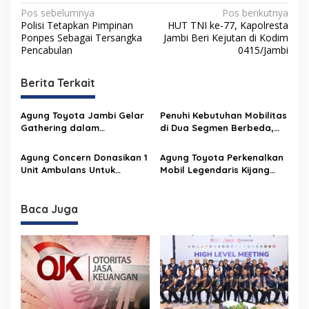
N
Pos sebelumnya
Pos berikutnya
Polisi Tetapkan Pimpinan
HUT TNI ke-77, Kapolresta
a
Ponpes Sebagai Tersangka
Jambi Beri Kejutan di Kodim
v
Pencabulan
0415/Jambi
i
Berita Terkait
g
a
Agung Toyota Jambi Gelar
Penuhi Kebutuhan Mobilitas
s
Gathering dalam
di Dua Segmen Berbeda,
Menyambut Veloz Hybrid
Agung Toyota perkenalkan
i
EV Lintas Nusa
All-New Astra Toyota Agya
Agung Concern Donasikan 1
Agung Toyota Perkenalkan
p
dan Toyota Agya GR Sport
Unit Ambulans Untuk
Mobil Legendaris Kijang
Pemprov Jambi
Innova Baru Kebanggaan
o
Keluarga
s
Baca Juga